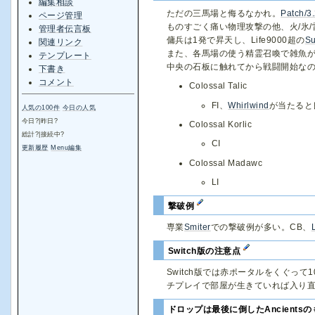
編集相談
ただの三馬場と侮るなかれ。
Patch/3
ページ管理
ものすごく痛い物理攻撃の他、火/氷/
管理者伝言板
傭兵は1発で昇天し、Life9000超の
S
関連リンク
また、各馬場の使う精霊召喚で雑魚
テンプレート
中央の石板に触れてから戦闘開始なの
下書き
コメント
Colossal Talic
FI、
Whirlwind
が当たると
人気の100件
今日の人気
今日
?
|昨日
?
Colossal Korlic
総計
?
|接続中
?
CI
更新履歴
Menu編集
Colossal Madawc
LI
撃破例
専業
Smiter
での撃破例が多い。CB、
Switch版の注意点
Switch版では赤ポータルをくぐっ
チプレイで部屋が生きていれば入り直
ドロップは最後に倒したAncients