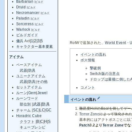
Barbarian
|
ビルド
Druid
|
ビルド
Necromancer
|
ビルド
Paladin
|
ビルド
Sorceress
|
ビルド
Warlock
|
ビルド
ビルドガイド
|
1
|
2
|
3
|
5
傭兵
Act
RotWで追加された、
World Event
・
U
キャラクター基本要素
イベントの流れ
アイテム
ボス情報
ベースアイテム
撃破例
武器
|
防具
Switch版の注意点
ユニークアイテム
ドロップは最後に倒したAn
武器
|
防具
|
その他
セットアイテム
コメント
ルーン
|
Gem
|
Jewel
ルーンワード
イベント
の流れ
|
武器
|
防具
部位別
難易度HellのBaalを倒してゲ
|
SC
|
LC
|
GC
チャーム
Terror Zone
によって強化され
Horadric Cube
基本的にはアクトボスごとに以
|
B
|
C
|
H
|
S
クラフト
Patch
3.2より
Terror Zone
でな
キューブレシピ