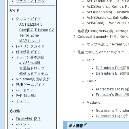
ソケットアイテム
Act1(Andariel):…Tali
Act2(Duriel):…Korlic
ガイド
Act3(Mephisto):…Mad
Act4(Diablo):…Bul-K
クエストガイド
Act5(Baal):…Worusk
|
1
|
2
|
3
|
4
|
5
ACT
Cow
|
DC
|
Tristram
|
CA
難易度HellのAct5の街(Harroga
Terror Zone
Colossal Summitへ行き、強
MAP Layout
マップ構成は「Arreat
レベリングガイド
付加効果ガイド
最後に倒したAncientsがユニー
トレハン基本講座
Talic
alvl85の場所
Defender's Fire
(防
貴重品ドロップ
Defender's Bile
(防
価値あるアイテム
Nihlathak死因研究所
Korlic
PUBゲームガイド
Protector's Frost
(
ハードコア
Protector's Stone
(
PvP(対人戦)
トレード
Madawc
Guardian's Thunde
その他
Guardian's Light
(
|
2.7
Patch情報
イベント
ボス情報