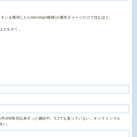
ンスキンを獲得したLister(4ppl捕縛)が属性ダメージだけで沈むほど。
はともかく。
がRotW発売以来ずっと継続中。3.2でも直っていない。オンラインマル
良い。