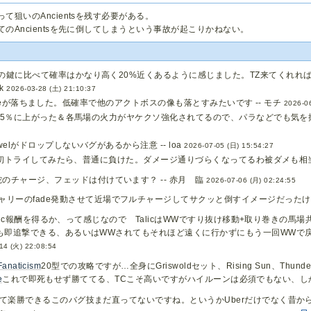
って狙いのAncientsを残す必要がある。
のAncientsを先に倒してしまうという事故が起こりかねない。
の鍵に比べて確率はかなり高く20%近くあるように感じました。TZ来てくれれ
k
2026-03-28 (土) 21:10:37
's Ireが落ちました。低確率で他のアクトボスの像も落とすみたいです -- モチ
2026-0
→75％に上がった＆各馬場の火力がヤケクソ強化されてるので、パラなどでも気を
elがドロップしないバグがあるから注意 -- loa
2026-07-05 (日) 15:54:27
c朝で初トライしてみたら、普通に負けた。ダメージ通りづらくなってるわ被ダメも相当
のチャージ、フェッドは付けています？ -- 赤月 臨
2026-07-06 (月) 02:24:55
ャリーのfade発動させて近場でフルチャージしてサクッと倒すイメージだったけ
Korlic報酬を得るか、って感じなので TalicはWWですり抜け移動+取り巻
も即追撃できる、あるいはWWされてもそれほど遠くに行かずにもう一回WWで戻っ
14 (火) 22:08:54
Fanaticism
20型での攻略ですが…全身にGriswoldセット、Rising Sun、Thunde
e
これで即死もせず勝ててる、TCこそ高いですがハイルーンは必須でもない、し
して楽勝できるこのバグ技まだ直ってないですね。というかUberだけでなく昔