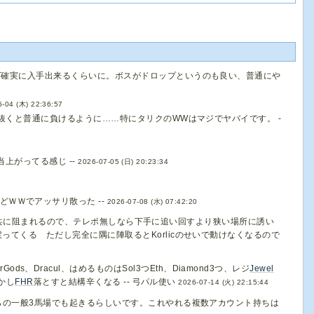
ば確実に入手出来るくらいに。ボスがドロップというのも良い、普通にや
6-04 (木) 22:36:57
抜くと普通に負けるように……特にタリクのWWはマジでヤバイです。 -
上がってる感じ --
2026-07-05 (日) 20:23:34
どＷＷでアッサリ散った --
2026-07-08 (水) 07:42:20
きの馬場共に阻まれるので、テレポ無しなら下手に追い回すより狭い場所に誘い
てくる ただし完全に隅に陣取るとKorlicのせいで動けなくなるので
rGods、Dracul、はめるものはSol3つEth、Diamond3つ、レジ
Jewel
かし
FHR
落とすと結構辛くなる -- 弓パル使い
2026-07-14 (火) 22:15:44
からの一般3馬場でも起きるらしいです。これやれる複数アカウント持ちは