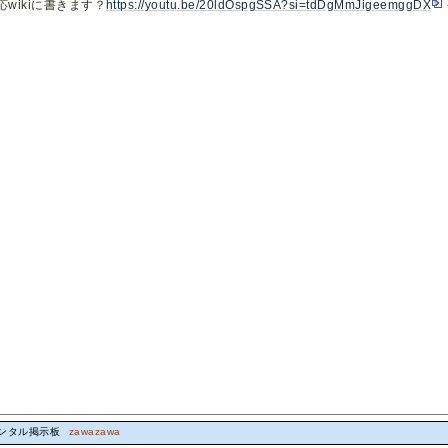
wikiに書きます？
https://youtu.be/20ldOspgSSA?si=tdDgMmJigeemggDX
レンタル掲示板
zawazawa