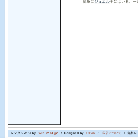
簡単に
ジュエル
手にはいる。一応
レンタルWIKI by
WIKIWIKI.jp*
/ Designed by
Olivia
/
広告について
/ 無料