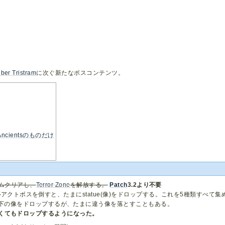
ber Tristram
に次ぐ新たなボスコンテンツ。
cientsのものだけ
ームクリアし、
Terror Zone
を解放する。
Patch
3.2より不要
た
アクトボスを倒すと、たまにstatue(像)をドロップする。これを5種類すべて集
下の像をドロップするが、たまに違う像を落とすこともある。
くてもドロップするようになった。