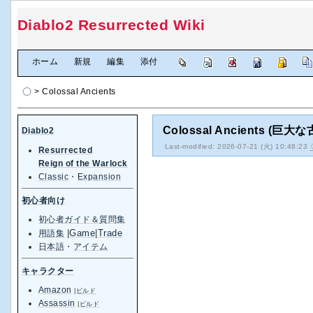
Diablo2 Resurrected Wiki
[
ホーム
|
新規
|
編集
|
添付
]
> Colossal Ancients
Colossal Ancients (巨大
Diablo2
Last-modified: 2026-07-21 (火) 10:48:23
Resurrected
Reign of the Warlock
Classic
・
Expansion
初心者向け
初心者ガイド＆質問集
|
Game
|
Trade
用語集
日本語
・
アイテム
キャラクター
Amazon
|
ビルド
Assassin
|
ビルド