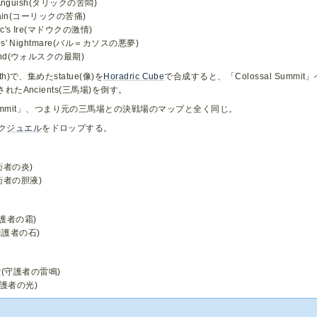
c's Anguish(タリックの苦悶)
's Pain(コーリックの苦痛)
awc's Ire(マドウクの激情)
athos' Nightmare(バル＝カソスの悪夢)
's End(ウォルスクの最期)
th)で、集めたstatue(像)を
Horadric Cube
で合成すると、「Colossal Summ
化されたAncients(三馬場)を倒す。
 Summit」、つまり元の三馬場との決戦場のマップと全く同じ。
ク
ジュエル
をドロップする。
衛者の炎)
衛者の胆液)
擁護者の霜)
擁護者の石)
r
(守護者の雷鳴)
守護者の光)