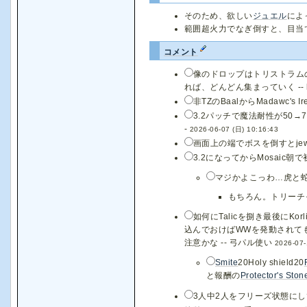
そのため、欲しい
ジュエル
によ
範囲超火力でなぎ倒すと、目当て
コメント
像のドロップはトリストラム
れば、どんどん集まっていく -- 
非TZのBaalからMadawc
3.2パッチで魔法耐性が50
-
2026-06-07 (日) 10:16:43
画面上の端でボスを倒すとjew
3.2になってからMosai
マジかよこっわ…虎と蛇
もちろん。トリーチ
如何にTalicを捌き最後に
込んでおけばWWを発動されて
注意かな -- 弓パル使い
2026-07-
Smite
20Holy shield20
と報酬の
Protector's Ston
3人中2人をフリーズ状態に