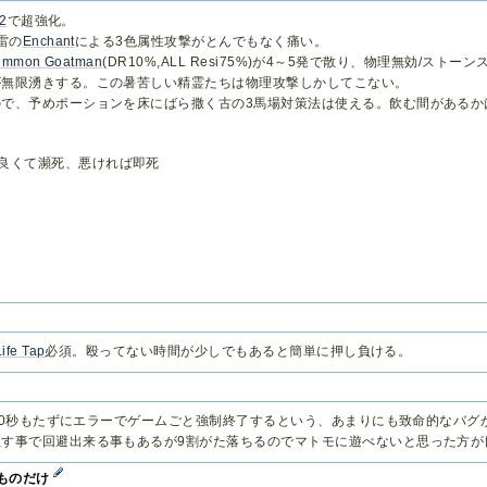
.2
で超強化。
雷の
Enchant
による3色属性攻撃がとんでもなく痛い。
ummon Goatman
(DR10%,ALL Resi75%)が4～5発で散り、物理無効/ストー
が無限湧きする。この暑苦しい精霊たちは物理攻撃しかしてこない。
で、予めポーションを床にばら撒く古の3馬場対策法は使える。飲む間があるか
良くて瀕死、悪ければ即死
Life Tap
必須。殴ってない時間が少しでもあると簡単に押し負ける。
て10秒もたずにエラーでゲームごと強制終了するという、あまりにも致命的なバグ
す事で回避出来る事もあるが9割がた落ちるのでマトモに遊べないと思った方が
のものだけ