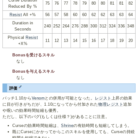
Curse Duration
75
76
77
78
79
80
80
81
81
82
Reduced By %
Resist
All +%
56
57
58
60
60
62
62
63
63
64
Duration in
240
252
264
276
288
300
312
324
336
348
Seconds
Physical
Resist
11
12
13
14
15
16
17
18
19
20
+X%
Bonusを受けるスキル
なし
Bonusを与えるスキル
なし
評価
パッチ1.10から
Venom
との併用が可能となった。
レジスト
上昇の効果
に目が行きがちだが、1.10になってから付加された
物理レジスト
追加
や呪いの効果時間短縮も優秀。
ただし、以下のバグ(もしくは仕様？)があることに注意。
Curseの効果時間短縮は、
Shrine
の有効時間も短縮してしまう。
既にCurseにかかってからこのスキルを使用しても、Curseの持続
時間を短縮できない。