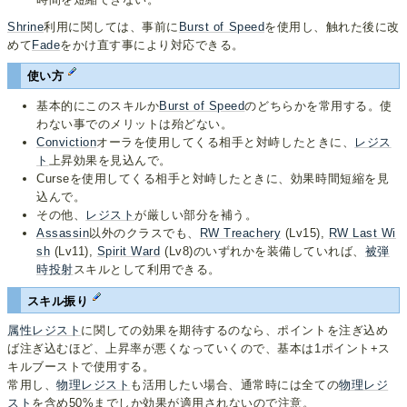
Shrine
利用に関しては、事前に
Burst of Speed
を使用し、触れた後に改
めて
Fade
をかけ直す事により対応できる。
使い方
基本的にこのスキルか
Burst of Speed
のどちらかを常用する。使
わない事でのメリットは殆どない。
Conviction
オーラを使用してくる相手と対峙したときに、
レジス
ト
上昇効果を見込んで。
Curseを使用してくる相手と対峙したときに、効果時間短縮を見
込んで。
その他、
レジスト
が厳しい部分を補う。
Assassin
以外のクラスでも、
RW Treachery
(Lv15),
RW Last Wi
sh
(Lv11),
Spirit Ward
(Lv8)のいずれかを装備していれば、
被弾
時
投射
スキルとして利用できる。
スキル振り
属性レジスト
に関しての効果を期待するのなら、ポイントを注ぎ込め
ば注ぎ込むほど、上昇率が悪くなっていくので、基本は1ポイント+ス
キルブーストで使用する。
常用し、
物理レジスト
も活用したい場合、通常時には全ての
物理レジ
スト
を含め50%までしか効果が適用されないので注意。