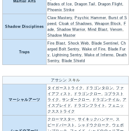
Martial Arts
Blades of Ice
,
Dragon Tail
,
Dragon Flight
,
Phoenix Strike
Claw Mastery
,
Psychic Hammer
,
Burst of S
peed
,
Cloak of Shadows
,
Weapon Block
,
F
Shadow Disciplines
ade
,
Shadow Warrior
,
Mind Blast
,
Venom
,
Shadow Master
Fire Blast
,
Shock Web
,
Blade Sentinel
,
Ch
arged Bolt Sentry
,
Wake of Fire
,
Blade Fur
Traps
y
,
Lightning Sentry
,
Wake of Inferno
,
Death
Sentry
,
Blade Shield
アサシン
スキル
タイガーストライク
,
ドラゴンタロン
,
ファ
イアフィスト
,
ドラゴンクロー
,
コブラスト
マーシャルアーツ
ライク
,
サンダークロー
,
ドラゴンテイル
,
ア
イスブレイド
,
ドラゴンフライト
,
フェニッ
クスストライク
クローマスター
,
サイキックハンマー
,
ス
ピードバースト
,
シャドウクローク
,
ウェポ
シャドウアーツ
ンブロック
,
フェイド
,
シャドウウォリアー
,