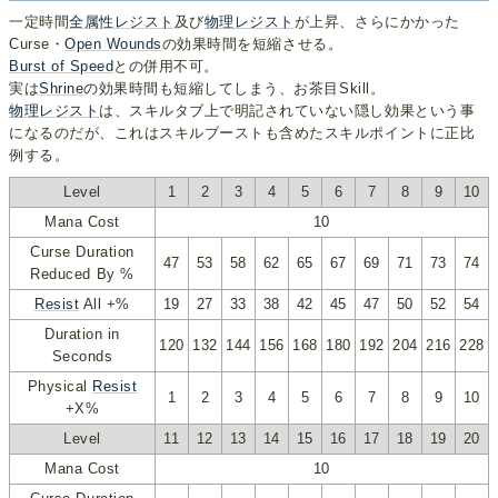
一定時間
全属性レジスト
及び
物理レジスト
が上昇、さらにかかった
Curse・
Open Wounds
の効果時間を短縮させる。
Burst of Speed
との併用不可。
実は
Shrine
の効果時間も短縮してしまう、お茶目Skill。
物理レジスト
は、スキルタブ上で明記されていない隠し効果という事
になるのだが、これはスキルブーストも含めたスキルポイントに正比
例する。
Level
1
2
3
4
5
6
7
8
9
10
Mana Cost
10
Curse Duration
47
53
58
62
65
67
69
71
73
74
Reduced By %
Resist
All +%
19
27
33
38
42
45
47
50
52
54
Duration in
120
132
144
156
168
180
192
204
216
228
Seconds
Physical
Resist
1
2
3
4
5
6
7
8
9
10
+X%
Level
11
12
13
14
15
16
17
18
19
20
Mana Cost
10