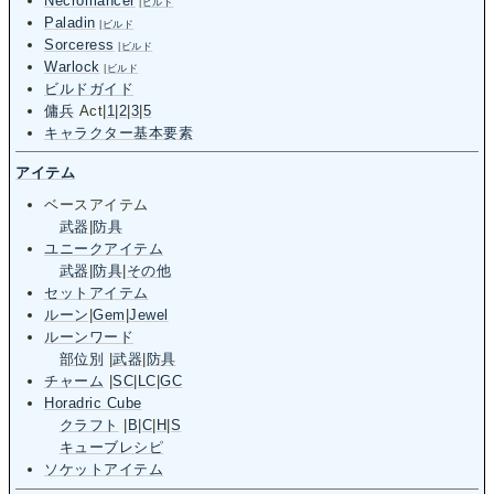
Necromancer
|
ビルド
Paladin
|
ビルド
Sorceress
|
ビルド
Warlock
|
ビルド
ビルドガイド
傭兵
Act
|
1
|
2
|
3
|
5
キャラクター基本要素
アイテム
ベースアイテム
武器
|
防具
ユニークアイテム
武器
|
防具
|
その他
セットアイテム
ルーン
|
Gem
|
Jewel
ルーンワード
部位別
|
武器
|
防具
チャーム
|
SC
|
LC
|
GC
Horadric Cube
クラフト
|
B
|
C
|
H
|
S
キューブレシピ
ソケットアイテム