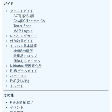
ガイド
クエストガイド
ACT
|
1
|
2
|
3
|
4
|
5
Cow
|
DC
|
Tristram
|
CA
Terror Zone
MAP Layout
レベリングガイド
付加効果ガイド
トレハン基本講座
alvl85の場所
貴重品ドロップ
価値あるアイテム
Nihlathak死因研究所
PUBゲームガイド
ハードコア
PvP(対人戦)
トレード
その他
Patch情報
|
2.7
イベント