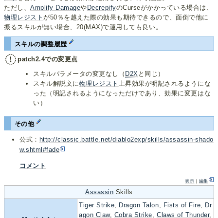
ただし、
Amplify Damage
や
Decrepify
のCurseがかかっている場合は、
物理レジスト
が50％を越えた際の効果も期待できるので、面倒で他に
振るスキルが無い場合、20(MAX)で運用しても良い。
スキルの調整履歴
patch2.4での変更点
スキルパラメータの変更なし（
D2X
と同じ）
スキル解説文に
物理レジスト
上昇効果が明記されるようにな
った（明記されるようになっただけであり、効果に変更はな
い）
その他
公式：
http://classic.battle.net/diablo2exp/skills/assassin-shado
w.shtml#fade
コメント
表示
｜
編集
Assassin
Skills
Tiger Strike
,
Dragon Talon
,
Fists of Fire
,
Dr
agon Claw
,
Cobra Strike
,
Claws of Thunder
,