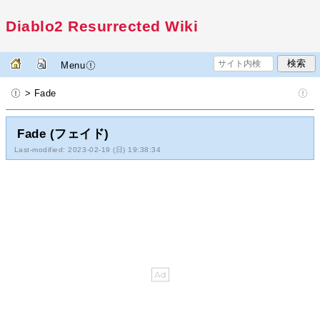
Diablo2 Resurrected Wiki
Menu
> Fade
Fade (フェイド)
Last-modified: 2023-02-19 (日) 19:38:34