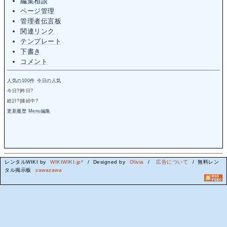
編集相談
ページ管理
管理者伝言板
関連リンク
テンプレート
下書き
コメント
人気の100件
今日の人気
今日
?
|昨日
?
総計
?
|接続中
?
更新履歴
Menu編集
レンタルWIKI by
WIKIWIKI.jp*
/ Designed by
Olivia
/
広告について
/ 無料レン
タル掲示板
zawazawa