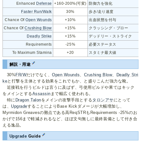
Enhanced
Defense
+160-200%(可変)
防御力を強化
Faster Run/Walk
30%
歩き/走り速度
Chance Of
Open Wounds
+10%
出血状態を付与
Chance Of
Crushing Blow
+15%
クラッシング・ブロー
Deadly Strike
+15%
デッドリー・ストライク
Requirements
-25%
必要ステータス
To Maximum Stamina
+20
スタミナ最大値
解説・用途
30%
FR/W
だけでなく、
Open Wounds
、
Crushing Blow
、
Deadly Stri
ke
と打撃を主体とする効果をこれでもか、と盛りこんだ強力な靴。
近接戦を行うビルドは言うに及ばず、弓使用ビルドや果てはキック
をメインとする
Assassin
まで幅広く使われる。
特に
Dragon Talon
をメインの攻撃手段とする
タロンアサ
にとって
は、
Upgrade
することによりBase Kickダメージが大幅増加し、
Myrmidon Greavesの難点である高ReqSTRもRequirements -25%のお
かげで156まで軽減されるなど、ほぼ文句無しに最終装備として付き合
える逸品。
Upgrade
Guide