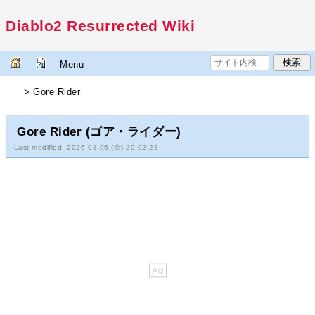
Diablo2 Resurrected Wiki
Menu
> Gore Rider
Gore Rider (ゴア・ライダー)
Last-modified: 2026-03-06 (金) 20:02:23