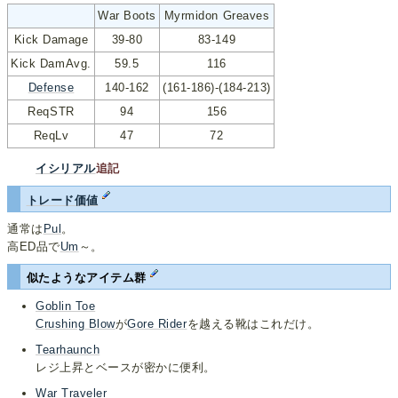
War Boots
Myrmidon Greaves
Kick Damage
39-80
83-149
Kick DamAvg.
59.5
116
Defense
140-162
(161-186)-(184-213)
ReqSTR
94
156
ReqLv
47
72
イシリアル
追記
トレード価値
通常は
Pul
。
高ED品で
Um
～。
似たようなアイテム群
Goblin Toe
Crushing Blow
が
Gore Rider
を越える靴はこれだけ。
Tearhaunch
レジ上昇とベースが密かに便利。
War Traveler