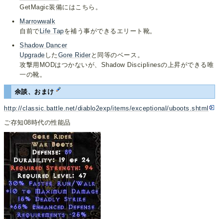
GetMagic装備にはこちら。
Marrowwalk
自前で
Life Tap
を補う事ができるエリート靴。
Shadow Dancer
Upgrade
した
Gore Rider
と同等のベース。
攻撃用MODはつかないが、Shadow Disciplinesの上昇ができる唯
一の靴。
余談、おまけ
http://classic.battle.net/diablo2exp/items/exceptional/uboots.shtml
ご存知08時代の性能品