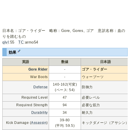
日本名：ゴア・ライダー 略称：Gore, Gores, ゴア 意訳名称：血の
りを踏むもの
qlvl
:55
TC
:armo54
効果
英語
数値
日本語
Gore Rider
-
ゴア・ライダー
War Boots
-
ウォーブーツ
140-162(可変)
Defense
防御力
(ベース: 54)
Required Level
47
必要レベル
Required Strength
94
必要な筋力
Durability
34
耐久力
39-80
Kick Damage (
Assassin
)
キックダメージ（アサシン）
(平均: 59.5)