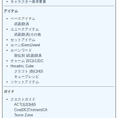
キャラクター基本要素
アイテム
ベースアイテム
武器
|
防具
ユニークアイテム
武器
|
防具
|
その他
セットアイテム
ルーン
|
Gem
|
Jewel
ルーンワード
部位別
|
武器
|
防具
チャーム
|
SC
|
LC
|
GC
Horadric Cube
クラフト
|
B
|
C
|
H
|
S
キューブレシピ
ソケットアイテム
ガイド
クエストガイド
ACT
|
1
|
2
|
3
|
4
|
5
Cow
|
DC
|
Tristram
|
CA
Terror Zone