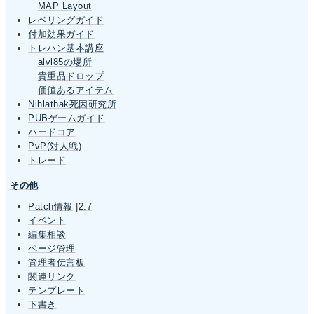
MAP Layout
レベリングガイド
付加効果ガイド
トレハン基本講座
alvl85の場所
貴重品ドロップ
価値あるアイテム
Nihlathak死因研究所
PUBゲームガイド
ハードコア
PvP(対人戦)
トレード
その他
Patch情報
|
2.7
イベント
編集相談
ページ管理
管理者伝言板
関連リンク
テンプレート
下書き