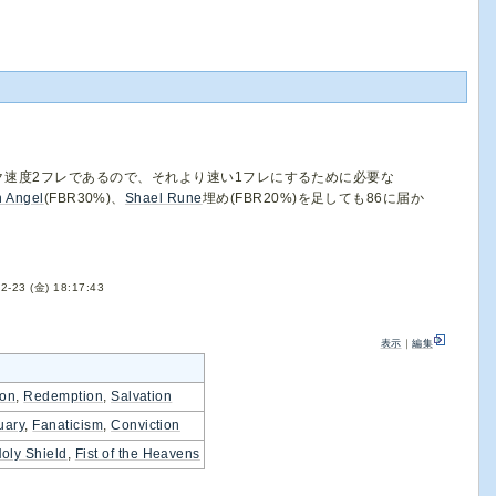
ク速度2フレであるので、それより速い1フレにするために必要な
n Angel
(FBR30%)、
Shael Rune
埋め(FBR20%)を足しても86に届か
2-23 (金) 18:17:43
表示
｜
編集
ion
,
Redemption
,
Salvation
uary
,
Fanaticism
,
Conviction
oly Shield
,
Fist of the Heavens