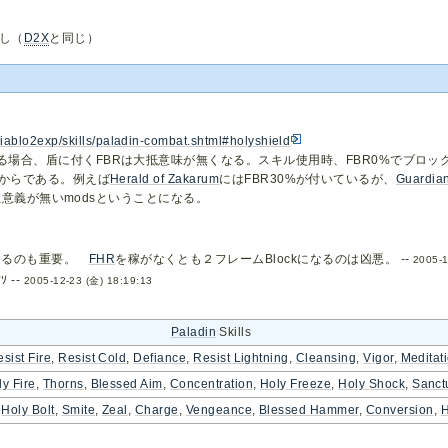
し（
D2X
と同じ）
t/diablo2exp/skills/paladin-combat.shtml#holyshield
る場合、盾に付くFBRは大抵意味が無くなる。スキル使用時、FBR0%でブロッ
いからである。例えば
Herald of Zakarum
にはFBR30%が付いているが、
Guardia
意義が無いmodsということになる。
くなるのも重要。
FHR
を稼がなくとも２フレームBlockになるのは凶悪。 --
2005-1
 --
2005-12-23 (金) 18:19:13
Paladin
Skills
sist Fire
,
Resist Cold
,
Defiance
,
Resist Lightning
,
Cleansing
,
Vigor
,
Meditat
ly Fire
,
Thorns
,
Blessed Aim
,
Concentration
,
Holy Freeze
,
Holy Shock
,
Sanct
,
Holy Bolt
,
Smite
,
Zeal
,
Charge
,
Vengeance
,
Blessed Hammer
,
Conversion
,
H