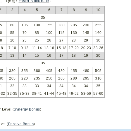
る。（参照：
Faster Block Rate
）
2
3
4
5
6
7
8
9
10
35
55
80
105
130
155
180
205
230
255
40
55
70
85
100
115
130
145
160
18
20
23
25
26
27
28
29
30
-8
7-10
9-12
11-14
13-16
15-18
17-20
20-23
23-26
12
13
14
15
16
17
18
19
20
35
05
330
355
380
405
430
455
480
505
90
205
220
235
250
265
280
295
310
31
32
33
33
34
34
34
34
35
-32
32-35
35-38
38-41
41-44
45-48
49-52
53-56
57-60
 Level (
Synergy Bonus
)
vel (
Passive Bonus
)