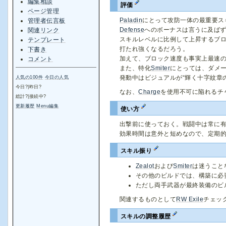
編集相談
評価
ページ管理
Paladin
にとって攻防一体の最重要ス
管理者伝言板
Defense
へのボーナスは言うに及ば
関連リンク
スキルレベルに比例して上昇するブロ
テンプレート
打たれ強くなるだろう。
下書き
加えて、ブロック速度も事実上最速の
コメント
また、特化
Smiter
にとっては、ダメ
発動中はビジュアルが“輝く十字紋章
人気の100件
今日の人気
今日
?
|昨日
?
なお、
Charge
を使用不可に陥れるチ
総計
?
|接続中
?
更新履歴
Menu編集
使い方
出撃前に使っておく。戦闘中は常に
効果時間は意外と短めなので、定期
スキル振り
Zealot
および
Smiter
は迷うこと
その他のビルドでは、構築に必
ただし両手武器が最終装備のビ
関連するものとして
RW Exile
チェッ
スキルの調整履歴