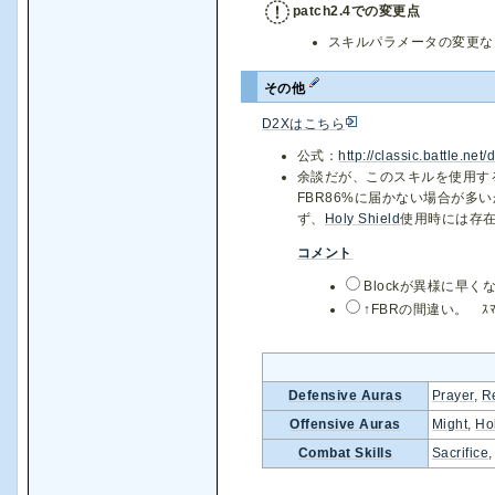
patch2.4での変更点
スキルパラメータの変更な
その他
D2Xはこちら
公式：
http://classic.battle.ne
余談だが、このスキルを使用す
FBR86%に届かない場合が多
ず、
Holy Shield
使用時には存在
コメント
Blockが異様に早
↑FBRの間違い。 ｽﾏｿ
Defensive Auras
Prayer
,
Re
Offensive Auras
Might
,
Ho
Combat Skills
Sacrifice