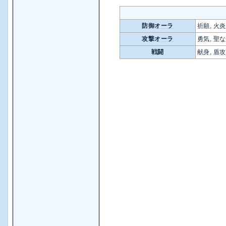
防御オーラ
祈願
,
火炎
攻撃オーラ
勇気
,
聖な
戦闘
献身
,
盾攻