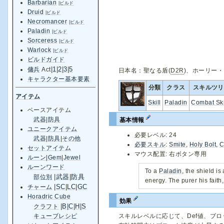
Barbarian
|
ビルド
Druid
|
ビルド
Necromancer
|
ビルド
Paladin
|
ビルド
Sorceress
|
ビルド
Warlock
|
ビルド
ビルドガイド
|
1
|
2
|
3
|
5
傭兵
Act
日本名：聖なる盾(
D2R
)、ホーリー・
キャラクター基本要素
分類
クラス
スキルツリ
アイテム
Skill
Paladin
Combat Ski
ベースアイテム
武器
|
防具
基本情報
ユニークアイテム
必要レベル: 24
武器
|
防具
|
その他
必要スキル
:
Smite
,
Holy Bolt
,
C
セットアイテム
マウス配置: 右ボタン専用
ルーン
|
Gem
|
Jewel
ルーンワード
To a
Paladin
, the shield is
|
武器
|
防具
部位別
energy. The purer his faith
|
SC
|
LC
|
GC
チャーム
Horadric Cube
効果
|
B
|
C
|
H
|
S
クラフト
スキルレベルに応じて、Def値、ブロ
キューブレシピ