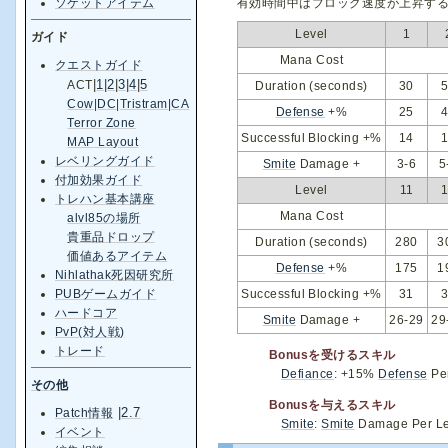
有効時間中はブロック速度が上昇す
ソケットアイテム
Level
1
ガイド
Mana Cost
クエストガイド
|
1
|
2
|
3
|
4
|
5
ACT
Duration (seconds)
30
Cow
|
DC
|
Tristram
|
CA
Defense
+%
25
Terror Zone
Successful Blocking +%
14
MAP Layout
レベリングガイド
Smite
Damage +
3-6
5
付加効果ガイド
Level
11
トレハン基本講座
Mana Cost
alvl85の場所
貴重品ドロップ
Duration (seconds)
280
3
価値あるアイテム
Defense
+%
175
1
Nihlathak死因研究所
PUBゲームガイド
Successful Blocking +%
31
ハードコア
Smite
Damage +
26-29
29
PvP(対人戦)
トレード
Bonusを受けるスキル
Defiance
: +15%
Defense
Per
その他
Bonusを与えるスキル
|
2.7
Patch情報
Smite
:
Smite
Damage Per Le
イベント