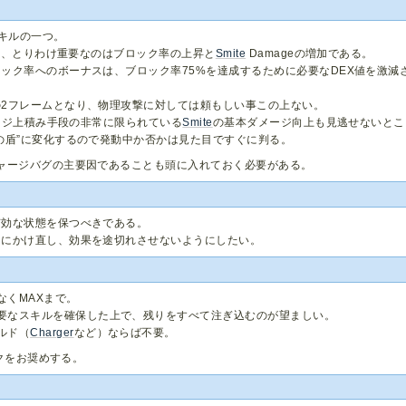
キルの一つ。
ず、とりわけ重要なのはブロック率の上昇と
Smite
Damageの増加である。
ック率へのボーナスは、ブロック率75%を達成するために必要なDEX値を激減
2フレームとなり、物理攻撃に対しては頼もしい事この上ない。
ージ上積み手段の非常に限られている
Smite
の基本ダメージ向上も見逃せないとこ
の盾”に変化するので発動中か否かは見た目ですぐに判る。
ャージバグの主要因であることも頭に入れておく必要がある。
有効な状態を保つべきである。
的にかけ直し、効果を途切れさせないようにしたい。
なくMAXまで。
要なスキルを確保した上で、残りをすべて注ぎ込むのが望ましい。
ルド（
Charger
など）ならば不要。
クをお奨めする。