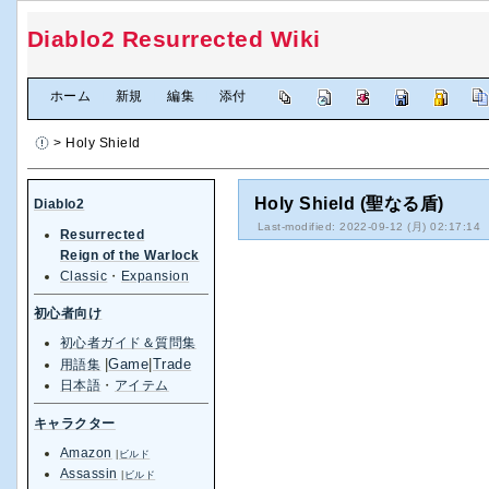
Diablo2 Resurrected Wiki
[
ホーム
|
新規
|
編集
|
添付
]
> Holy Shield
Holy Shield (聖なる盾)
Diablo2
Last-modified: 2022-09-12 (月) 02:17:14
Resurrected
Reign of the Warlock
Classic
・
Expansion
初心者向け
初心者ガイド＆質問集
|
Game
|
Trade
用語集
日本語
・
アイテム
キャラクター
Amazon
|
ビルド
Assassin
|
ビルド