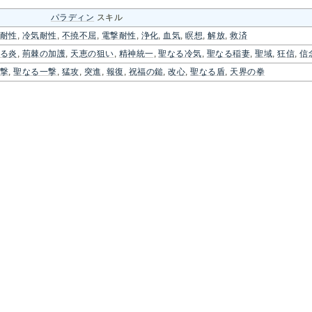
パラディン
スキル
耐性
,
冷気耐性
,
不撓不屈
,
電撃耐性
,
浄化
,
血気
,
瞑想
,
解放
,
救済
る炎
,
荊棘の加護
,
天恵の狙い
,
精神統一
,
聖なる冷気
,
聖なる稲妻
,
聖域
,
狂信
,
信
撃
,
聖なる一撃
,
猛攻
,
突進
,
報復
,
祝福の鎚
,
改心
,
聖なる盾
,
天界の拳