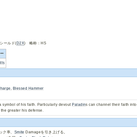
シールド(
D2X
) 略称：HS
ー
lls
harge
,
Blessed Hammer
 a symbol of his faith. Particularly devout
Paladin
s can channel their faith into
, the greater his defense.
ック率、
Smite
Damageを引き上げる。