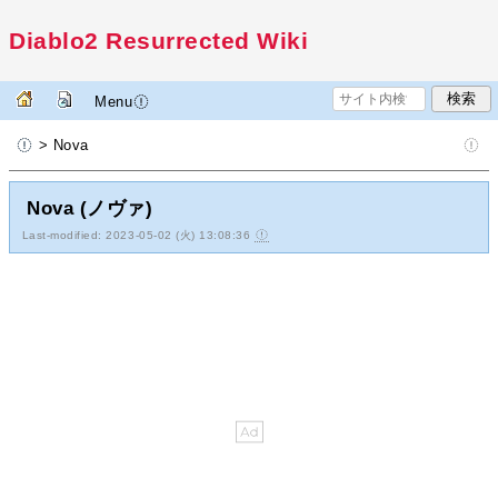
Diablo2 Resurrected Wiki
Menu
> Nova
Nova (ノヴァ)
Last-modified: 2023-05-02 (火) 13:08:36