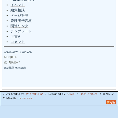
イベント
編集相談
ページ管理
管理者伝言板
関連リンク
テンプレート
下書き
コメント
人気の100件
今日の人気
今日
?
|昨日
?
総計
?
|接続中
?
更新履歴
Menu編集
レンタルWIKI by
WIKIWIKI.jp*
/ Designed by
Olivia
/
広告について
/ 無料レン
タル掲示板
zawazawa