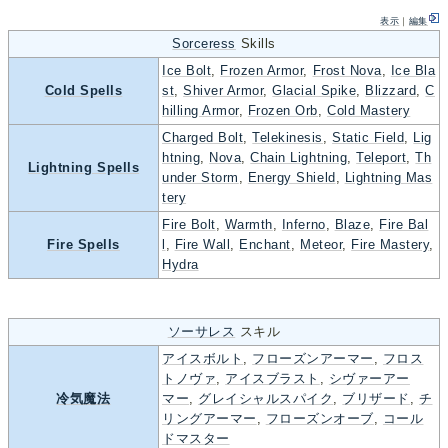
表示
｜
編集
Sorceress
Skills
Ice Bolt
,
Frozen Armor
,
Frost Nova
,
Ice Bla
Cold Spells
st
,
Shiver Armor
,
Glacial Spike
,
Blizzard
,
C
hilling Armor
,
Frozen Orb
,
Cold Mastery
Charged Bolt
,
Telekinesis
,
Static Field
,
Lig
htning
,
Nova
,
Chain Lightning
,
Teleport
,
Th
Lightning Spells
under Storm
,
Energy Shield
,
Lightning Mas
tery
Fire Bolt
,
Warmth
,
Inferno
,
Blaze
,
Fire Bal
Fire Spells
l
,
Fire Wall
,
Enchant
,
Meteor
,
Fire Mastery
,
Hydra
ソーサレス
スキル
アイスボルト
,
フローズンアーマー
,
フロス
トノヴァ
,
アイスブラスト
,
シヴァーアー
冷気魔法
マー
,
グレイシャルスパイク
,
ブリザード
,
チ
リングアーマー
,
フローズンオーブ
,
コール
ドマスター