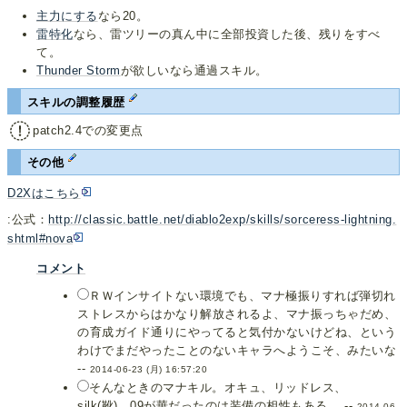
主力にする
なら20。
雷特化
なら、雷ツリーの真ん中に全部投資した後、残りをすべ
て。
Thunder Storm
が欲しいなら通過スキル。
スキルの調整履歴
patch2.4での変更点
その他
D2Xはこちら
:公式：
http://classic.battle.net/diablo2exp/skills/sorceress-lightning.
shtml#nova
コメント
ＲＷインサイトない環境でも、マナ極振りすれば弾切れ
ストレスからはかなり解放されるよ、マナ振っちゃだめ、
の育成ガイド通りにやってると気付かないけどね、という
わけでまだやったことのないキャラへようこそ、みたいな
--
2014-06-23 (月) 16:57:20
そんなときのマナキル。オキュ、リッドレス、
silk(靴)。09が華だったのは装備の相性もある。 --
2014-06-