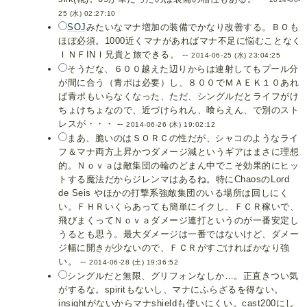
25 (水) 02:27:10
SOJ
みたいなマナ増加の装備でかなり改善する。ＢＯも
ほぼ必須。1000近くマナがあればマナ不足に悩むことなく
ＩＮＦINＩ兄貴と旅できる。 --
2014-06-25 (水) 23:04:25
そうだな、６００越えた辺りからは連射してもプール分
が間に合う（青ポは必要）し、８００でＭＡＥＫ１０あれ
ば青ポもいらなくなった、ただ、シングルだとライフがけ
ちょけちょなので、近づけられん、喰らえん、で別のスト
レスが・・・ --
2014-06-26 (木) 19:02:12
まあ、脆いのはＳＯＲＣの性だが、シャコのようなライ
フ＆マナ両方上昇かつダメージ減というギアはまさに理想
的。Ｎｏｖａは敵集団の輪のどまん中でこそ効果的にヒッ
トする魔法だからジレンマはあるね。特にChaosのLord
de Seis やほかの打撃系強敵集団のいる場所は回しにく
い。ＦＨＲいくらあっても簡単にイクし、ＦＣＲ稼いで、
飛びまくってＮｏｖａダメージ連打というのが一番安定し
うるとも思う。最大ダメージは一番ではないけど、ダメー
ジ幅に開きが少ないので、ＦＣＲがすごければかなり強
い。 --
2014-06-28 (土) 19:36:52
シングルだと無限、グリフォンなしか…。正直きつい気
がするな。spiritもないし、マナにふらざるを得ない。
insightがないからマナshieldも使いにくい。cast200にし