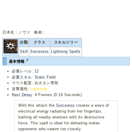
日本名：ノヴァ 略称：
分類
クラス
スキルツリー
Skill
Sorceress
Lightning Spells
基本情報
必要レベル: 12
必要スキル
:
Static Field
マウス配置: 右ボタン専用
攻撃属性:
Lightning
Next Delay
: 4 Frames (0.16 Seconds)
With this attack the
Sorceress
creates a wave of
electrical energy radiating from her fingertips,
bathing all nearby enemies with its destructive
force. This spell is ideal for defeating melee
opponents who swarm too closely.