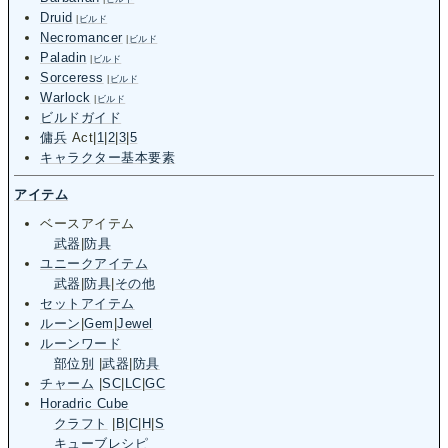
Druid
|
ビルド
Necromancer
|
ビルド
Paladin
|
ビルド
Sorceress
|
ビルド
Warlock
|
ビルド
ビルドガイド
傭兵
Act
|
1
|
2
|
3
|
5
キャラクター基本要素
アイテム
ベースアイテム
武器
|
防具
ユニークアイテム
武器
|
防具
|
その他
セットアイテム
ルーン
|
Gem
|
Jewel
ルーンワード
部位別
|
武器
|
防具
チャーム
|
SC
|
LC
|
GC
Horadric Cube
クラフト
|
B
|
C
|
H
|
S
キューブレシピ