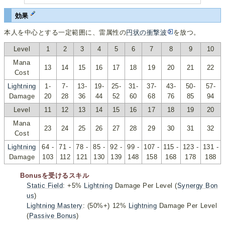
効果
本人を中心とする一定範囲に、雷属性の
円状の衝撃波
を放つ。
Level
1
2
3
4
5
6
7
8
9
10
Mana
13
14
15
16
17
18
19
20
21
22
Cost
Lightning
1-
7-
13-
19-
25-
31-
37-
43-
50-
57-
Damage
20
28
36
44
52
60
68
76
85
94
Level
11
12
13
14
15
16
17
18
19
20
Mana
23
24
25
26
27
28
29
30
31
32
Cost
Lightning
64 -
71 -
78 -
85 -
92 -
99 -
107 -
115 -
123 -
131 -
Damage
103
112
121
130
139
148
158
168
178
188
Bonusを受けるスキル
Static Field
: +5%
Lightning
Damage Per Level (
Synergy Bon
us
)
Lightning Mastery
: (50%+) 12%
Lightning
Damage Per Level
(
Passive Bonus
)