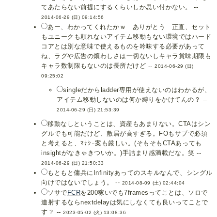
てあたらない前提にするくらいしか思い付かない。 --
2014-06-29 (日) 09:14:56
あー、わかってくれたかｗ ありがとう 正直、セット
もユニークも頼れないアイテム移動もない環境ではハード
コアとは別な意味で使えるものを吟味する必要があって
ね、ラグや広告の煩わしさは一切ないしキャラ賞味期限も
キャラ数制限もないのは長所だけど --
2014-06-29 (日)
09:25:02
singleだからladder専用が使えないのはわかるが、
アイテム移動しないのは何か縛りをかけてんの？ --
2014-06-29 (日) 21:53:39
移動なしということは、資産もあまりない。CTAはシン
グルでも可能だけど、敷居が高すぎる。FOもサブで必須
と考えると、ﾏﾅｼｰ案も厳しい。(そもそもCTAあっても
insightがなきゃきついか。)手詰まり感満載だな。笑 --
2014-06-29 (日) 21:50:33
もともと傭兵にInfinityあってのスキルなんで、シングル
向けではないでしょう。 --
2014-08-09 (土) 02:44:04
ソサで
FCR
を200稼いでも7framesってことは、ソロで
連射するならnextdelayは気にしなくても良いってことで
す？ --
2023-05-02 (火) 13:08:36