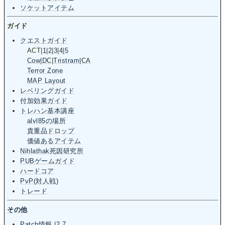
ソケットアイテム
ガイド
クエストガイド
ACT
|
1
|
2
|
3
|
4
|
5
Cow
|
DC
|
Tristram
|
CA
Terror Zone
MAP Layout
レベリングガイド
付加効果ガイド
トレハン基本講座
alvl85の場所
貴重品ドロップ
価値あるアイテム
Nihlathak死因研究所
PUBゲームガイド
ハードコア
PvP(対人戦)
トレード
その他
Patch情報
|
2.7