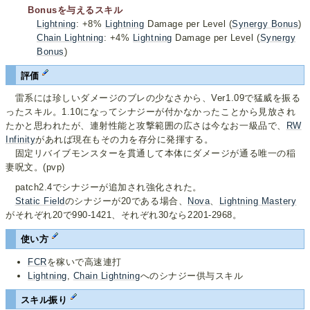
Bonusを与えるスキル
Lightning
: +8%
Lightning
Damage per Level (
Synergy Bonus
)
Chain Lightning
: +4%
Lightning
Damage per Level (
Synergy
Bonus
)
評価
雷系には珍しいダメージのブレの少なさから、Ver1.09で猛威を振る
ったスキル。1.10になってシナジーが付かなかったことから見放され
たかと思われたが、連射性能と攻撃範囲の広さは今なお一級品で、
RW
Infinity
があれば現在もその力を存分に発揮する。
固定リバイブモンスターを貫通して本体にダメージが通る唯一の稲
妻呪文。(pvp)
patch2.4でシナジーが追加され強化された。
Static Field
のシナジーが20である場合、
Nova
、
Lightning Mastery
がそれぞれ20で990-1421、それぞれ30なら2201-2968。
使い方
FCR
を稼いで高速連打
Lightning
,
Chain Lightning
へのシナジー供与スキル
スキル振り