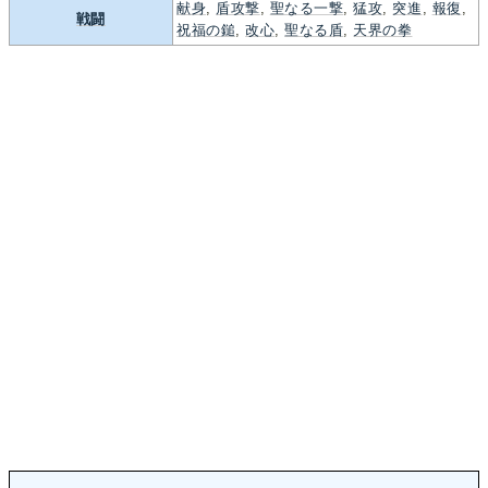
献身
,
盾攻撃
,
聖なる一撃
,
猛攻
,
突進
,
報復
,
戦闘
祝福の鎚
,
改心
,
聖なる盾
,
天界の拳