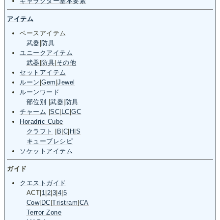
キャラクター基本要素
アイテム
ベースアイテム
武器
|
防具
ユニークアイテム
武器
|
防具
|
その他
セットアイテム
ルーン
|
Gem
|
Jewel
ルーンワード
部位別
|
武器
|
防具
チャーム
|
SC
|
LC
|
GC
Horadric Cube
クラフト
|
B
|
C
|
H
|
S
キューブレシピ
ソケットアイテム
ガイド
クエストガイド
ACT
|
1
|
2
|
3
|
4
|
5
Cow
|
DC
|
Tristram
|
CA
Terror Zone