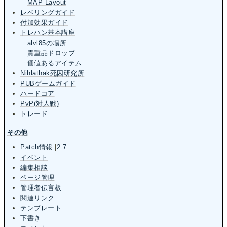
MAP Layout
レベリングガイド
付加効果ガイド
トレハン基本講座
alvl85の場所
貴重品ドロップ
価値あるアイテム
Nihlathak死因研究所
PUBゲームガイド
ハードコア
PvP(対人戦)
トレード
その他
Patch情報
|
2.7
イベント
編集相談
ページ管理
管理者伝言板
関連リンク
テンプレート
下書き