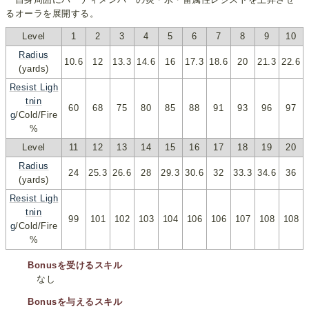
るオーラを展開する。
Level
1
2
3
4
5
6
7
8
9
10
Radius
10.6
12
13.3
14.6
16
17.3
18.6
20
21.3
22.6
(yards)
Resist Ligh
tnin
60
68
75
80
85
88
91
93
96
97
g
/Cold/Fire
%
Level
11
12
13
14
15
16
17
18
19
20
Radius
24
25.3
26.6
28
29.3
30.6
32
33.3
34.6
36
(yards)
Resist Ligh
tnin
99
101
102
103
104
106
106
107
108
108
g
/Cold/Fire
%
Bonusを受けるスキル
なし
Bonusを与えるスキル