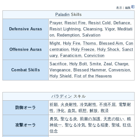
表示
｜
編集
Paladin
Skills
Prayer
,
Resist Fire
,
Resist Cold
,
Defiance
,
Defensive Auras
Resist Lightning
,
Cleansing
,
Vigor
,
Meditati
on
,
Redemption
,
Salvation
Might
,
Holy Fire
,
Thorns
,
Blessed Aim
,
Con
Offensive Auras
centration
,
Holy Freeze
,
Holy Shock
,
Sanct
uary
,
Fanaticism
,
Conviction
Sacrifice
,
Holy Bolt
,
Smite
,
Zeal
,
Charge
,
Combat Skills
Vengeance
,
Blessed Hammer
,
Conversion
,
Holy Shield
,
Fist of the Heavens
パラディン
スキル
祈願
,
火炎耐性
,
冷気耐性
,
不撓不屈
,
電撃耐
防御オーラ
性
,
浄化
,
血気
,
瞑想
,
解放
,
救済
勇気
,
聖なる炎
,
荊棘の加護
,
天恵の狙い
,
精
攻撃オーラ
神統一
,
聖なる冷気
,
聖なる稲妻
,
聖域
,
狂信
,
信念