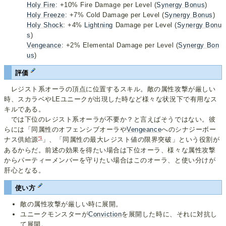
Holy Fire
: +10% Fire Damage per Level (
Synergy Bonus
)
Holy Freeze
: +7% Cold Damage per Level (
Synergy Bonus
)
Holy Shock
: +4%
Lightning
Damage per Level (
Synergy Bonu
s
)
Vengeance
: +2% Elemental Damage per Level (
Synergy Bon
us
)
評価
レジスト系オーラの頂点に位置するスキル。敵の属性攻撃が厳しい
時、スカラベやLEユニークが出現した時など様々な状況下で有用なス
キルである。
では下位のレジスト系オーラが不要か？と言えばそうではない。彼
らには「同属性のオフェンシブオーラや
Vengeance
へのシナジーボー
*1
ナス供給源
」、「同属性の最大レジスト値の限界突破」という役割が
あるからだ。前述の効果を得たい場合は下位オーラ、様々な属性攻撃
からパーティーメンバーを守りたい場合はこのオーラ、と使い分けが
肝心となる。
使い方
敵の属性攻撃が厳しい時に展開。
ユニークモンスターが
Conviction
を展開した時に、それに対抗し
て展開。