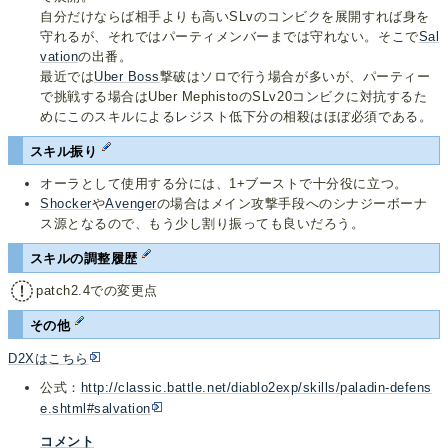
自分だけならば相手よりも高いSLvのコンビクを展開すれば身を
守れるが、それではパーティメンバーまでは守れない。そこで
Sal
vation
の出番。
最近では
Uber Boss
撃破はソロで行う場合が多いが、パーティー
で挑戦する場合はUber MephistoのSLv20コンビクに対抗するた
めにこのスキルによるレジスト低下分の相殺はほぼ必須である。
スキル振り
オーラとして使用する分には、1+ブーストで十分役に立つ。
Shocker
や
Avenger
の場合はメイン攻撃手段へのシナジーボーナ
ス源となるので、もう少し割り振っても良いだろう。
スキルの調整履歴
patch2.4での変更点
その他
D2Xはこちら
公式：
http://classic.battle.net/diablo2exp/skills/paladin-defens
e.shtml#salvation
コメント