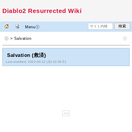
Diablo2 Resurrected Wiki
Menu
> Salvation
Salvation (救済)
Last-modified: 2022-09-12 (月) 02:30:51