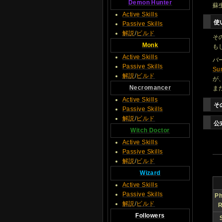
Demon Hunter
蘇
Active Skills
使
Passive Skills
解説
/
ビルド
そ
Monk
も
Active Skills
バ
Passive Skills
Su
解説
/
ビルド
が
Necromancer
ま
Active Skills
そ
Passive Skills
解説
/
ビルド
公
Witch Doctor
Active Skills
Passive Skills
解説
/
ビルド
Wizard
Active Skills
Passive Skills
Ph
解説
/
ビルド
R
Followers