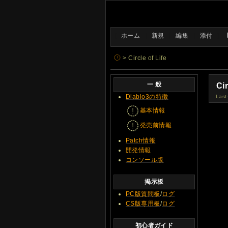
[
ホーム
|
新規
|
編集
|
添付
]
> Circle of Life
一 般
Cir
Diablo3の特徴
Last
基本情報
発売前情報
Patch情報
開発情報
コンソール版
掲示板
PC版質問板
/
ログ
CS版専用板
/
ログ
初心者ガイド