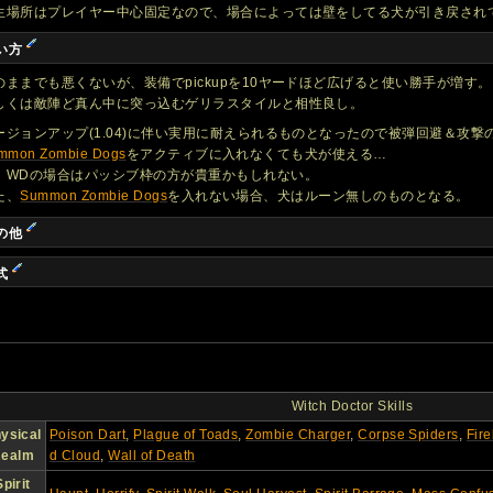
生場所はプレイヤー中心固定なので、場合によっては壁をしてる犬が引き戻され
い方
のままでも悪くないが、装備でpickupを10ヤードほど広げると使い勝手が増す。
しくは敵陣ど真ん中に突っ込むゲリラスタイルと相性良し。
ージョンアップ(1.04)に伴い実用に耐えられるものとなったので被弾回避＆攻撃
mmon Zombie Dogs
をアクティブに入れなくても犬が使える…
、WDの場合はパッシブ枠の方が貴重かもしれない。
た、
Summon Zombie Dogs
を入れない場合、犬はルーン無しのものとなる。
の他
式
Witch Doctor Skills
ysical
Poison Dart
,
Plague of Toads
,
Zombie Charger
,
Corpse Spiders
,
Fire
ealm
d Cloud
,
Wall of Death
Spirit