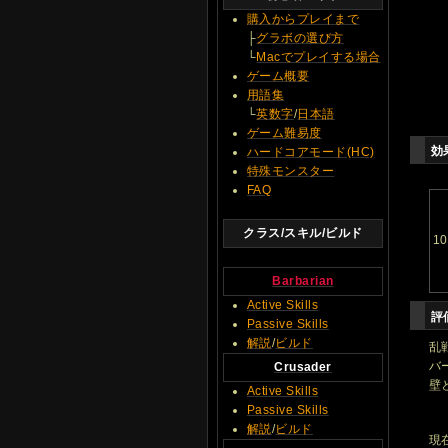
購入からプレイまで
├
グラボの選び方
└
Macでプレイする場合
ゲーム概要
用語集
└
英数字
/
日本語
ゲーム難易度
効
ハードコアモード(HC)
特殊モンスター
FAQ
クラス/スキル/ビルド
10
Barbarian
Active Skills
評
Passive Skills
解説
/
ビルド
乱
バ
Crusader
壁
Active Skills
Passive Skills
解説
/
ビルド
現