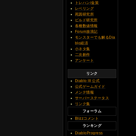
トレハン/金策
レベリング
死因研究所
ビルド研究所
各種数値情報
Forum放浪記
モンスターでも解るDia
blo経済
小ネタ集
二次創作
アンケート
リンク
Diablo III 公式
公式ゲームガイド
メンテ情報
サーバーステータス
リンク集
フォーラム
Blizzコメント
ランキング
DiabloProgress