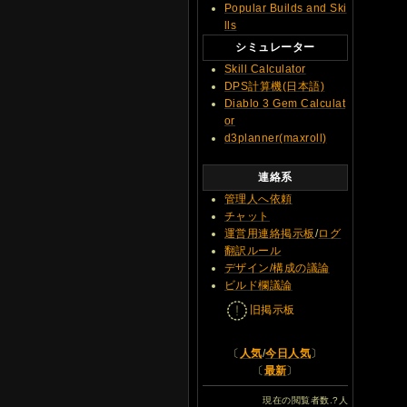
Popular Builds and Ski
lls
シミュレーター
Skill Calculator
DPS計算機(日本語)
Diablo 3 Gem Calculat
or
d3planner(maxroll)
連絡系
管理人へ依頼
チャット
運営用連絡掲示板
/
ログ
翻訳ルール
デザイン/構成の議論
ビルド欄議論
旧掲示板
〔
人気
/
今日人気
〕
〔
最新
〕
現在の閲覧者数.
?
人