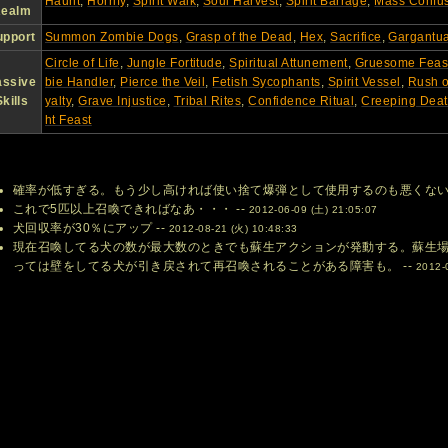
Haunt
,
Horrify
,
Spirit Walk
,
Soul Harvest
,
Spirit Barrage
,
Mass Confu
ealm
upport
Summon Zombie Dogs
,
Grasp of the Dead
,
Hex
,
Sacrifice
,
Gargantu
Circle of Life
,
Jungle Fortitude
,
Spiritual Attunement
,
Gruesome Feas
assive
bie Handler
,
Pierce the Veil
,
Fetish Sycophants
,
Spirit Vessel
,
Rush o
Skills
yalty
,
Grave Injustice
,
Tribal Rites
,
Confidence Ritual
,
Creeping Dea
ht Feast
確率が低すぎる。もう少し高ければ使い捨て爆弾として使用するのも悪くない 
これで5匹以上召喚できればなあ・・・ --
2012-06-09 (土) 21:05:07
犬回収率が30％にアップ --
2012-08-21 (火) 10:48:33
現在召喚してる犬の数が最大数のときでも蘇生アクションが発動する。蘇生
っては壁をしてる犬が引き戻されて再召喚されることがある障害も。 --
2012-