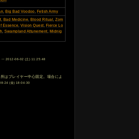
sion
an
,
Big Bad Voodoo
,
Fetish Army
t
,
Bad Medicine
,
Blood Ritual
,
Zom
f Essence
,
Vision Quest
,
Fierce Lo
th
,
Swampland Attunement
,
Midnig
--
2012-06-02 (土) 11:25:48
場所はプレイヤー中心固定。場合によ
08-24 (金) 18:04:30