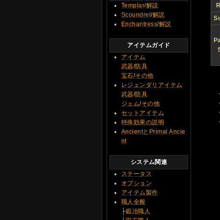
Templar
/
解説
R
Scoundrel
/
解説
S
Enchantress
/
解説
P
アイテムガイド
アイテム
武器
/
防具
宝石
/
その他
レジェンダリアイテム
武器
/
防具
ジェム
/
その他
セットアイテム
特殊効果の説明
AncientとPrimal Ancie
nt
システム関連
ステータス
オプション
アイテム製作
職人全般
├
鍛冶職人