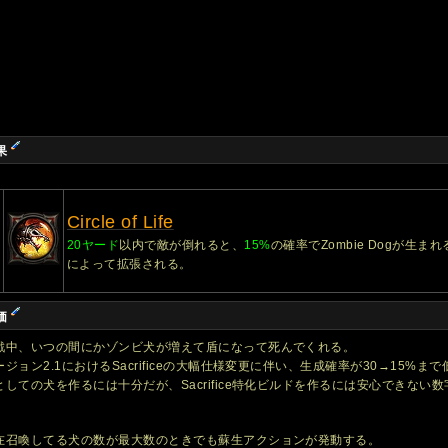
果
Circle of Life
20ヤード
以内で敵が倒れると、
15%
の確率でZombie Dogが生まれる
によって拡張される。
価
戦中、いつの間にかゾンビ犬が増えて盾になって死んでくれる。
ージョン2.1におけるSacrificeの大幅仕様変更に伴い、生成確率が30→15%まで
としての犬を作るには十分だが、Sacrifice特化ビルドを作るには安心できない
在召喚してる犬の数が最大数のときでも蘇生アクションが発動する。