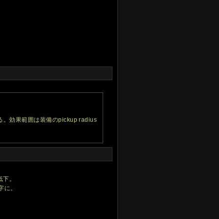
。効果範囲は装備のpickup radius
低下。
数字に。