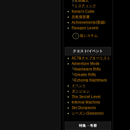
├
宝石職人
└
ミスティック
Kanai's Cube
共有保管庫
Achievements(実績)
Paragon Levels
旧システム
クエスト/イベント
ACT&チャプターリスト
Adventure Mode
└
Nephalem Rifts
└
Greater Rifts
└
Echoing Nightmare
イベント
ダンジョン
The Secret Level
Infernal Machine
Set Dungeons
シーズン(Seasons)
特集・考察