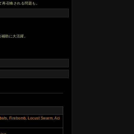
て再召喚される問題も。
の補助に大活躍。
bats
,
Firebomb
,
Locust Swarm
,
Aci