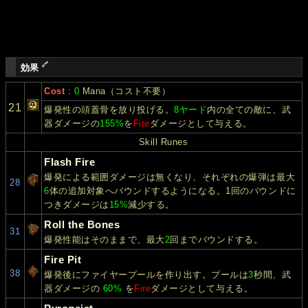
効果
Cost
:
0
Mana（コスト不要）
21
爆発性の頭蓋骨を放り投げる。
8ヤード
内の全ての敵に、武
器ダメージの
155%
を
Fire
ダメージとして与える。
Skill Runes
Flash Fire
爆発による範囲ダメージは無くなり、それぞれの爆弾は最大
28
6
体の追加対象へバウンドするようになる。1回のバウンドに
つきダメージは
15%
減少する。
Roll the Bones
31
爆発性能はそのままで、最大
2
回までバウンドする。
Fire Pit
38
爆発後にファイヤープールを作り出す。プールは
3
秒間、武
器ダメージの
60%
を
Fire
ダメージとして与える。