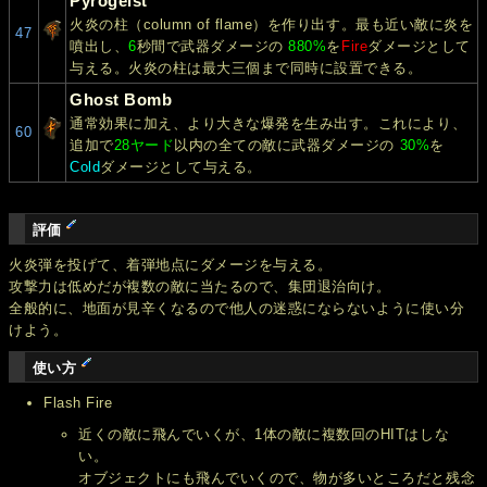
Pyrogeist
火炎の柱（column of flame）を作り出す。最も近い敵に炎を
47
噴出し、
6
秒間で武器ダメージの
880%
を
Fire
ダメージとして
与える。火炎の柱は最大三個まで同時に設置できる。
Ghost Bomb
通常効果に加え、より大きな爆発を生み出す。これにより、
60
追加で
28ヤード
以内の全ての敵に武器ダメージの
30%
を
Cold
ダメージとして与える。
評価
火炎弾を投げて、着弾地点にダメージを与える。
攻撃力は低めだが複数の敵に当たるので、集団退治向け。
全般的に、地面が見辛くなるので他人の迷惑にならないように使い分
けよう。
使い方
Flash Fire
近くの敵に飛んでいくが、1体の敵に複数回のHITはしな
い。
オブジェクトにも飛んでいくので、物が多いところだと残念