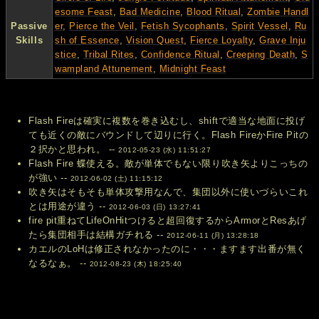
esome Feast
,
Bad Medicine
,
Blood Ritual
,
Zombie Handl
Passive
er
,
Pierce the Veil
,
Fetish Sycophants
,
Spirit Vessel
,
Ru
Skills
sh of Essence
,
Vision Quest
,
Fierce Loyalty
,
Grave Inju
stice
,
Tribal Rites
,
Confidence Ritual
,
Creeping Death
,
S
wampland Attunement
,
Midnight Feast
Flash Fireは確実に複数を巻き込むし、shiftで適当な地面に投げ
ても近くの敵にバウンドして辺りに行く。Flash FireかFire Pitの
２択かと思われ。 --
2012-05-23 (水) 11:51:27
Flash Fire 蝶使える。敵が単体でもない限り吹き矢よりこっちの
が強い --
2012-06-02 (土) 11:15:12
吹き矢はそもそも単体攻撃用なんで、集団以外に使いづらいこれ
とは用途が違う --
2012-06-03 (日) 13:27:41
fire pit重ねてLifeOnHitつけると超回復するからArmorとResあげ
たら集団相手は結構ガチれる --
2012-06-11 (月) 13:28:18
カエルのLoHは修正されなかったのに・・・ますます出番が無く
なるなぁ。 --
2012-08-23 (木) 18:25:40