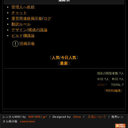
管理人へ依頼
チャット
運営用連絡掲示板
/
ログ
翻訳ルール
デザイン/構成の議論
ビルド欄議論
旧掲示板
〔
人気
/
今日人気
〕
〔
最新
〕
現在の閲覧者数.
?
人
今日.
?
人 昨日.
?
人
NOW.
?
TOTAL.
?
〔
MENU編集
〕
レンタルWIKI by
WIKIWIKI.jp*
/ Designed by
Olivia
/
広告について
/ 無料レン
タル掲示板
zawazawa