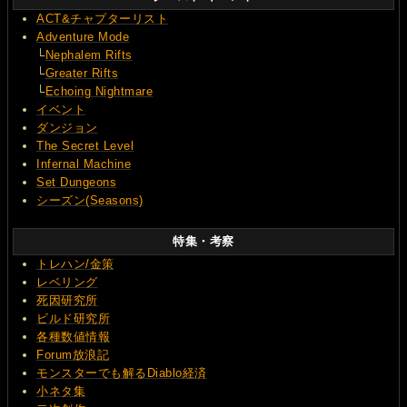
ACT&チャプターリスト
Adventure Mode
└
Nephalem Rifts
└
Greater Rifts
└
Echoing Nightmare
イベント
ダンジョン
The Secret Level
Infernal Machine
Set Dungeons
シーズン(Seasons)
特集・考察
トレハン/金策
レベリング
死因研究所
ビルド研究所
各種数値情報
Forum放浪記
モンスターでも解るDiablo経済
小ネタ集