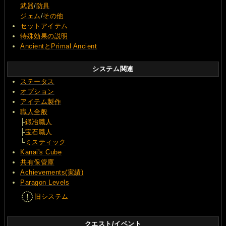
武器
/
防具
ジェム
/
その他
セットアイテム
特殊効果の説明
AncientとPrimal Ancient
システム関連
ステータス
オプション
アイテム製作
職人全般
├
鍛冶職人
├
宝石職人
└
ミスティック
Kanai's Cube
共有保管庫
Achievements(実績)
Paragon Levels
旧システム
クエスト/イベント