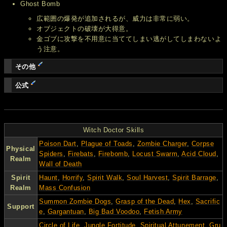
Ghost Bomb
広範囲の爆発が追加されるが、威力は非常に弱い。
オブジェクトの破壊が大得意。
金ゴブに攻撃を不用意に当ててしまい逃がしてしまわないよ
う注意。
その他
公式
Witch Doctor Skills
Poison Dart
,
Plague of Toads
,
Zombie Charger
,
Corpse
Physical
Spiders
,
Firebats
,
Firebomb
,
Locust Swarm
,
Acid Cloud
,
Realm
Wall of Death
Spirit
Haunt
,
Horrify
,
Spirit Walk
,
Soul Harvest
,
Spirit Barrage
,
Realm
Mass Confusion
Summon Zombie Dogs
,
Grasp of the Dead
,
Hex
,
Sacrific
Support
e
,
Gargantuan
,
Big Bad Voodoo
,
Fetish Army
Circle of Life
,
Jungle Fortitude
,
Spiritual Attunement
,
Gru