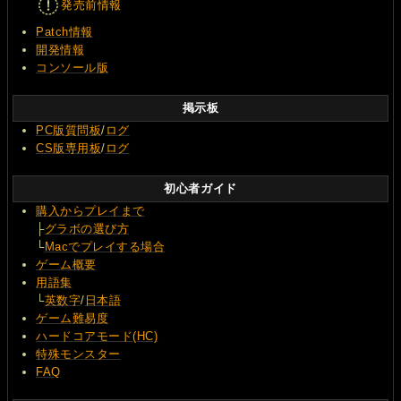
発売前情報
Patch情報
開発情報
コンソール版
掲示板
PC版質問板
/
ログ
CS版専用板
/
ログ
初心者ガイド
購入からプレイまで
├
グラボの選び方
└
Macでプレイする場合
ゲーム概要
用語集
└
英数字
/
日本語
ゲーム難易度
ハードコアモード(HC)
特殊モンスター
FAQ