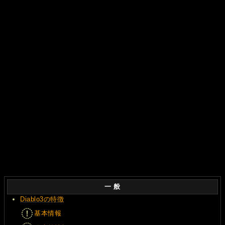
一 般
Diablo3の特徴
基本情報