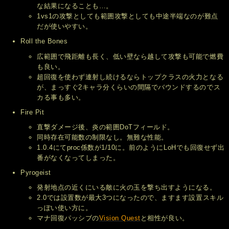
な結果になることも…。
1vs1の攻撃としても範囲攻撃としても中途半端なのが難点
だが使いやすい。
Roll the Bones
広範囲で飛距離も長く、低い壁なら越して攻撃も可能で燃費
も良い。
超回復を使わず連射し続けるならトップクラスの火力となる
が、まっすぐ2キャラ分くらいの間隔でバウンドするのでス
カる事も多い。
Fire Pit
直撃ダメージ後、炎の範囲DoTフィールド。
同時存在可能数の制限なし。無難な性能。
1.0.4にてproc係数が1/10に。前のようにLoHでも回復せず出
番がなくなってしまった。
Pyrogeist
発射地点の近くにいる敵に火の玉を撃ち出すようになる。
2.0では設置数が最大3つになったので、ますます設置スキル
っぽい使い方に。
マナ回復パッシブの
Vision Quest
と相性が良い。