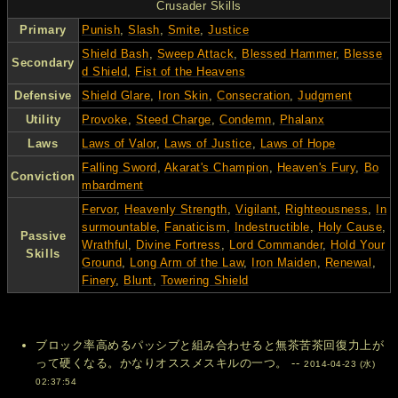
Crusader Skills
Primary
Punish
,
Slash
,
Smite
,
Justice
Shield Bash
,
Sweep Attack
,
Blessed Hammer
,
Blesse
Secondary
d Shield
,
Fist of the Heavens
Defensive
Shield Glare
,
Iron Skin
,
Consecration
,
Judgment
Utility
Provoke
,
Steed Charge
,
Condemn
,
Phalanx
Laws
Laws of Valor
,
Laws of Justice
,
Laws of Hope
Falling Sword
,
Akarat's Champion
,
Heaven's Fury
,
Bo
Conviction
mbardment
Fervor
,
Heavenly Strength
,
Vigilant
,
Righteousness
,
In
surmountable
,
Fanaticism
,
Indestructible
,
Holy Cause
,
Passive
Wrathful
,
Divine Fortress
,
Lord Commander
,
Hold Your
Skills
Ground
,
Long Arm of the Law
,
Iron Maiden
,
Renewal
,
Finery
,
Blunt
,
Towering Shield
ブロック率高めるパッシブと組み合わせると無茶苦茶回復力上が
って硬くなる。かなりオススメスキルの一つ。 --
2014-04-23 (水)
02:37:54