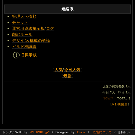
連絡系
管理人へ依頼
チャット
運営用連絡掲示板
/
ログ
翻訳ルール
デザイン/構成の議論
ビルド欄議論
旧掲示板
〔
人気
/
今日人気
〕
〔
最新
〕
現在の閲覧者数.
?
人
今日.
?
人 昨日.
?
人
NOW.
?
TOTAL.
?
〔
MENU編集
〕
レンタルWIKI by
WIKIWIKI.jp*
/ Designed by
Olivia
/
広告について
/ 無料レン