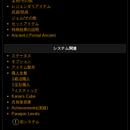
宝石
/
その他
レジェンダリアイテム
武器
/
防具
ジェム
/
その他
セットアイテム
特殊効果の説明
AncientとPrimal Ancient
システム関連
ステータス
オプション
アイテム製作
職人全般
├
鍛冶職人
├
宝石職人
└
ミスティック
Kanai's Cube
共有保管庫
Achievements(実績)
Paragon Levels
旧システム