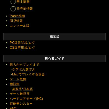
基本情報
発売前情報
Patch情報
開発情報
コンソール版
掲示板
PC版質問板
/
ログ
CS版専用板
/
ログ
初心者ガイド
購入からプレイまで
├
グラボの選び方
└
Macでプレイする場合
ゲーム概要
用語集
└
英数字
/
日本語
ゲーム難易度
ハードコアモード(HC)
特殊モンスター
FAQ