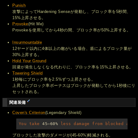
Punish
攻撃によってHardening Senseが発動し、ブロック率を5秒間、
15%上昇させる。
Provoke
(Hit Me)
Provokeを使用してから4秒の間、ブロック率が50%上昇する。
Insurmountable
12ヤード以内に4体以上の敵がいる場合、盾によるブロック量が
30%上昇する。
Hold Your Ground
回避が発生しなくなる代わりに、ブロック率を15%上昇させる。
Towering Shield
1秒毎にブロック率を2.5%ずつ上昇させる。
上昇したブロック率ボーナスはブロックが発動してから1秒後にリ
セットされる。
関連装備
Coven's Criterion
(Legendary Shield)
You take 
45–60%
 less damage from blocked atta
ブロックした攻撃のダメージが(45-60%)軽減される。