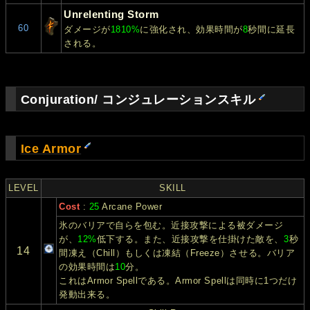
Unrelenting Storm
60
ダメージが
1810%
に強化され、効果時間が
8
秒間に延長
される。
Conjuration/ コンジュレーションスキル
Ice Armor
LEVEL
SKILL
Cost
:
25
Arcane Power
氷のバリアで自らを包む。近接攻撃による被ダメージ
が、
12%
低下する。また、近接攻撃を仕掛けた敵を、
3
秒
14
間凍え（Chill）もしくは凍結（Freeze）させる。バリア
の効果時間は
10
分。
これはArmor Spellである。Armor Spellは同時に1つだけ
発動出来る。