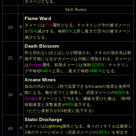
ダメージとなる。
Skill Runes
Flame Ward
ダメージは
Fire
属性となる。チャネリング中の被ダメージ
18
が
15％
減少する。毎秒
5％
上昇し最大で25％の被ダメージ
減少となる。
Death Blossom
抑え切れないほとばしりが開放され、スキルの放出先は制
25
御不可能になるがダメージは大幅に増加される。ダメージ
は
Arcane
属性。初期ダメージは毎秒
1215%
、チャネリン
グ中毎秒
640％
上昇し、最大で毎秒
2495％
となる。
Arcane Mines
放出の代わりに、
2
秒で設置できるArcaneの地雷を使用可
能になる。敵が近づくと爆発し、武器ダメージの
825%
を
34
Arcane
ダメージとして与える。爆破を受けた敵は、
3
秒間
移動速度と攻撃速度が
60%
低下する。
（ただし連射力が1/3程度に低下する）
Static Discharge
ダメージは
Lightning
属性となる。各々のミサイルは爆発し
49
2発のチャージボルト（武器ダメージの
150％
）を射出す