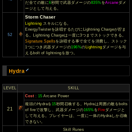
だ全ての敵に
6
秒間で武器ダメージの
835%
を
Arcane
ダメ
ージとして与える。
Storm Chaser
Lightning
スキルになる。
EnergyTwisterを詠唱するたびにLightning Chargeが貯ま
52
る。Lightning Chargeは一度に3つまでストックできる。
Signature Spells
を詠唱する事で全てを消費し、ストック
1つにつき武器ダメージの
196%
の
Lightning
ダメージを与
えるbolt of lightningを放つ。
Hydra
LEVEL
SKILL
Cost
:
15
Arcane Power
複頭のHydraを
15
秒間召喚する。Hydraは周囲の敵をbolts
21
of fireで攻撃し、武器ダメージの
165%
を
Fire
ダメージと
して与える。プレイヤーは、一度に一体のHydraしか召喚
できない。
Skill Runes