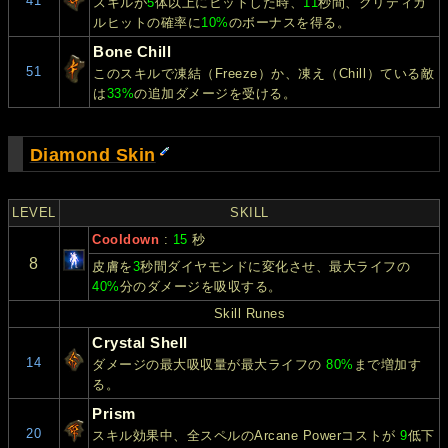
41
スキルが
5
体以上にヒットした時、
11
秒間、クリティカ
ルヒットの確率に
10%
のボーナスを得る。
Bone Chill
51
このスキルで凍結（Freeze）か、凍え（Chill）ている敵
は
33%
の追加ダメージを受ける。
Diamond Skin
LEVEL
SKILL
Cooldown
:
15
秒
8
皮膚を
3
秒間ダイヤモンドに変化させ、最大ライフの
40%
分のダメージを吸収する。
Skill Runes
Crystal Shell
14
ダメージの最大吸収量が最大ライフの
80%
まで増加す
る。
Prism
20
スキル効果中、全スペルのArcane Powerコストが
9
低下