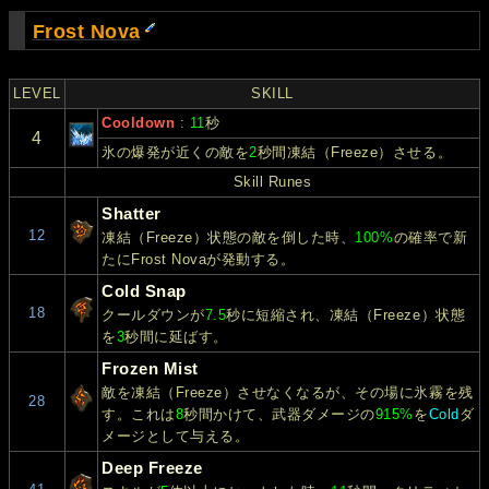
Frost Nova
LEVEL
SKILL
Cooldown
:
11
秒
4
氷の爆発が近くの敵を
2
秒間凍結（Freeze）させる。
Skill Runes
Shatter
12
凍結（Freeze）状態の敵を倒した時、
100%
の確率で新
たにFrost Novaが発動する。
Cold Snap
18
クールダウンが
7.5
秒に短縮され、凍結（Freeze）状態
を
3
秒間に延ばす。
Frozen Mist
敵を凍結（Freeze）させなくなるが、その場に氷霧を残
28
す。これは
8
秒間かけて、武器ダメージの
915%
を
Cold
ダ
メージとして与える。
Deep Freeze