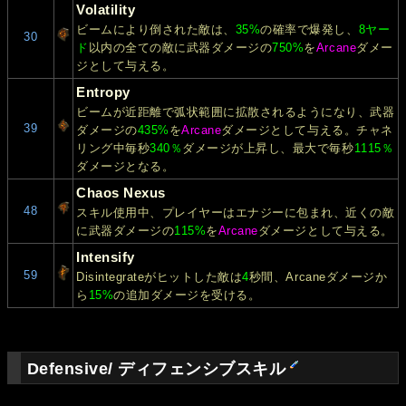
Volatility
ビームにより倒された敵は、
35%
の確率で爆発し、
8ヤー
30
ド
以内の全ての敵に武器ダメージの
750%
を
Arcane
ダメー
ジとして与える。
Entropy
ビームが近距離で弧状範囲に拡散されるようになり、武器
39
ダメージの
435%
を
Arcane
ダメージとして与える。チャネ
リング中毎秒
340％
ダメージが上昇し、最大で毎秒
1115％
ダメージとなる。
Chaos Nexus
48
スキル使用中、プレイヤーはエナジーに包まれ、近くの敵
に武器ダメージの
115%
を
Arcane
ダメージとして与える。
Intensify
59
Disintegrateがヒットした敵は
4
秒間、Arcaneダメージか
ら
15%
の追加ダメージを受ける。
Defensive/ ディフェンシブスキル