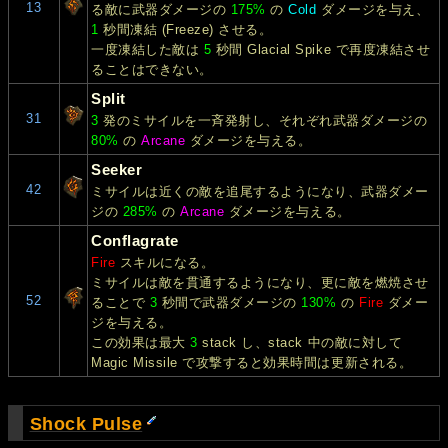
13
る敵に武器ダメージの
175%
の
Cold
ダメージを与え、
1
秒間凍結 (Freeze) させる。
一度凍結した敵は
5
秒間 Glacial Spike で再度凍結させ
ることはできない。
Split
31
3
発のミサイルを一斉発射し、それぞれ武器ダメージの
80%
の
Arcane
ダメージを与える。
Seeker
42
ミサイルは近くの敵を追尾するようになり、武器ダメー
ジの
285%
の
Arcane
ダメージを与える。
Conflagrate
Fire
スキルになる。
ミサイルは敵を貫通するようになり、更に敵を燃焼させ
52
ることで
3
秒間で武器ダメージの
130%
の
Fire
ダメー
ジを与える。
この効果は最大
3
stack し、stack 中の敵に対して
Magic Missile で攻撃すると効果時間は更新される。
Shock Pulse