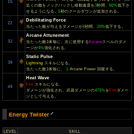
15
近くの敵をノックバックし移動速度を
3
秒間、
60%
低下さ
せるようになる。
5
秒のクールダウンが追加される。
Debilitating Force
22
当たった敵が与えるダメージが
4
秒間、
20%
低下する。
Arcane Attunement
32
当たった敵1体毎に、次に使用する
Arcane
スペルのダメ
ージが
4%
強化される。
Static Pulse
39
Lightning
スキルになる。
当たった敵1体毎に、
1
Arcane Power 回復する。
Heat Wave
Fire
スキルになる。
49
ダメージが強化され、武器ダメージの
475%
を
Fire
ダメー
ジとして与える。
Energy Twister
LEVEL
SKILL