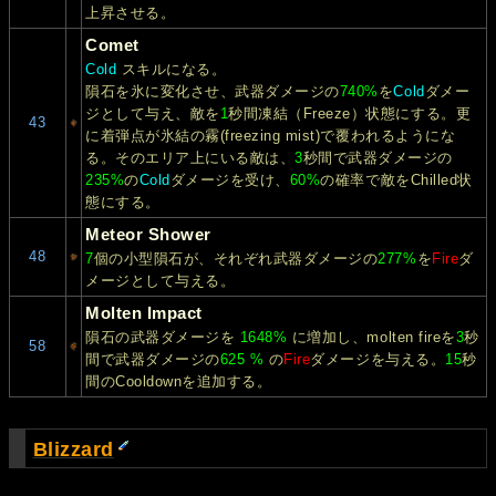
上昇させる。
Comet
Cold
スキルになる。
隕石を氷に変化させ、武器ダメージの
740%
を
Cold
ダメー
ジとして与え、敵を
1
秒間凍結（Freeze）状態にする。更
43
に着弾点が氷結の霧(freezing mist)で覆われるようにな
る。そのエリア上にいる敵は、
3
秒間で武器ダメージの
235%
の
Cold
ダメージを受け、
60%
の確率で敵をChilled状
態にする。
Meteor Shower
48
7
個の小型隕石が、それぞれ武器ダメージの
277%
を
Fire
ダ
メージとして与える。
Molten Impact
隕石の武器ダメージを
1648%
に増加し、molten fireを
3
秒
58
間で武器ダメージの
625 %
の
Fire
ダメージを与える。
15
秒
間のCooldownを追加する。
Blizzard