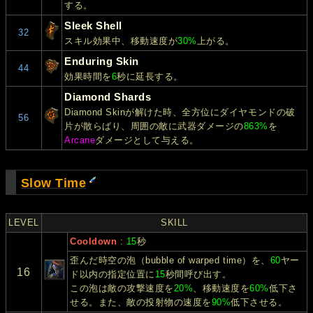
する。
Sleek Shell
32
スキル効果中、移動速度が
30%
上がる。
Enduring Skin
44
効果時間を
6
秒に延長する。
Diamond Shards
Diamond Skinが解けた時、全方位にダイヤモンドの破
56
片が散らばり、周囲の敵に武器ダメージの
863%
を
Arcane
ダメージとして与える。
Slow Time
LEVEL
SKILL
Cooldown
:
15
秒
歪んだ時空の泡（bubble of warped time）を、
60
ヤー
16
ド以内の指定位置に
15
秒間呼び出す。
この泡は敵の攻撃速度を
20%
、移動速度を
60%
低下さ
せる。また、敵の投射物の速度を
90%
低下させる。