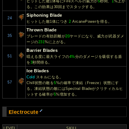
ヒットした敵1体毎にFireスペルの威力が
5
秒間、
1
%上が
る。この効果は30回までスタックする。
Siphoning Blade
24
ヒットした敵1体につき
2
ArcanePowerを得る。
Thrown Blade
35
ブレードの有効距離が
20
ヤードになり、威力が武器ダメ
ージの
231
%に上がる。
Barrier Blades
51
唱える度に最大ライフの
4%
分のダメージを吸収する盾
を
3
秒間得る。
Ice Blades
Cold
スキルになる。
57
Chill状態の敵を
5
%の確率で凍結（Freeze）状態にす
る。凍結状態の敵にはSpectral Bladeがクリティカルヒ
ットする確率が
5
%増加する。
Electrocute
LEVEL
SKILL