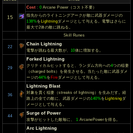
Cost
:
0
Arcane Power（コスト不要）
指先からのライトニングアークが敵に武器ダメージの
15
138%
を
Lightning
ダメージとして与える。電撃はさらに
最大で
2
体の敵に跳ねる。
Skill Runes
Chain Lightning
22
電撃が跳ねる最大数が、
10
体に増加する。
Forked Lightning
クリティカルヒットすると、ランダム方向への
4
つの稲妻
29
（charged bolts）を発生させる。当たった敵に武器ダメ
ージの
44%
を
Fire
ダメージとして与える。
Lightning Blast
対象を貫く稲妻（streaks of lightning）を生みだす。経
36
路上の全ての敵に、武器ダメージの
140%
を
Lightning
ダ
メージとして与える。
Surge of Power
44
攻撃がヒットした敵毎に、
1
ArcanePowerを得る。
Arc Lightning