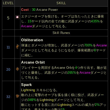
LEVEL
SKILL
Cost
:
30
Arcane Power
エナジーオーブを投げる。オーブは当たったときに爆発
5
し、
15
ヤード以内の全ての敵に武器ダメージの
435%
を
Arcane
ダメージとして与える。
Skill Runes
Obliteration
弾速とダメージが増加し、武器ダメージの
700%
を
Arcane
11
ダメージとして与えるようになるが、爆発範囲が
8
ヤード
に縮む。
Arcane Orbit
プレイヤーを周回するArcane Orbを
4
つ作り出す。敵が近
20
づくと爆発し、武器ダメージの
265%
を
Arcane
ダメージと
して与える。
Spark
Lightning
スキルになる。
敵の上に電撃のオーブを弧を描く様に投げ、武器ダメー
32
ジの
349%
を
Lightning
ダメージとして与え、
敵にヒットする度に次の
Lightning
スペルの威力が
2%
アッ
プする。最大スタック数は
15
。