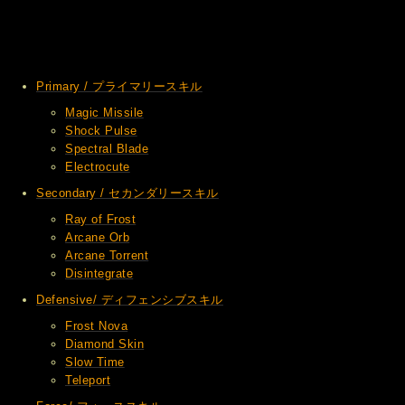
Primary / プライマリースキル
Magic Missile
Shock Pulse
Spectral Blade
Electrocute
Secondary / セカンダリースキル
Ray of Frost
Arcane Orb
Arcane Torrent
Disintegrate
Defensive/ ディフェンシブスキル
Frost Nova
Diamond Skin
Slow Time
Teleport