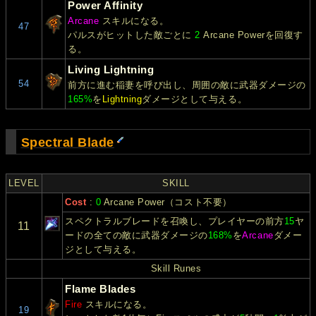
Power Affinity
Arcane
スキルになる。
47
パルスがヒットした敵ごとに
2
Arcane Powerを回復す
る。
Living Lightning
54
前方に進む稲妻を呼び出し、周囲の敵に武器ダメージの
165%
を
Lightning
ダメージとして与える。
Spectral Blade
LEVEL
SKILL
Cost
:
0
Arcane Power（コスト不要）
スペクトラルブレードを召喚し、プレイヤーの前方
15
ヤ
11
ードの全ての敵に武器ダメージの
168%
を
Arcane
ダメー
ジとして与える。
Skill Runes
Flame Blades
Fire
スキルになる。
19