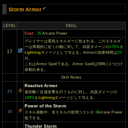
Storm Armor
LEVEL
SKILL
Cost
:
25
Arcane Power
プレイヤーは電気エネルギーに包まれる。このエネルギ
ーは周期的に近くの敵に対して、武器ダメージの
175%
を
17
Lightning
ダメージとして与える。Armorの効果時間は
10
分。
これはArmor Spellである。Armor Spellは同時に1つだけ
発動出来る。
Skill Runes
Reactive Armor
23
遠距離 / 近接攻撃を行うものに対し、武器ダメージの
189%
を
Lightning
ダメージとして与える。
Power of the Storm
33
スキル発動中、全スキルの使用コストが
3
Arcane Power
低下する。
Thunder Storm