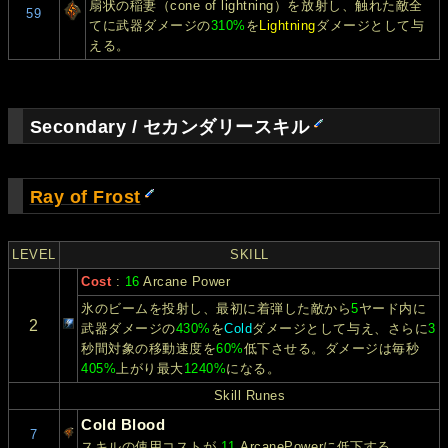
扇状の稲妻（cone of lightning）を放射し、触れた敵全
59
てに武器ダメージの
310%
を
Lightning
ダメージとして与
える。
Secondary / セカンダリースキル
Ray of Frost
LEVEL
SKILL
Cost
:
16
Arcane Power
氷のビームを投射し、最初に着弾した敵から
5
ヤード内に
2
武器ダメージの
430%
を
Cold
ダメージとして与え、さらに
3
秒間対象の移動速度を
60%
低下させる。ダメージは毎秒
405%
上がり最大
1240%
になる。
Skill Runes
Cold Blood
7
スキルの使用コストが
11
ArcanePowerに低下する。