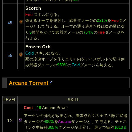
Scorch
Fire
スキルになる。
燃えるオーブを発射し、武器ダメージの
221%
を
Fire
ダメ
45
ージとして与える。オーブの通り過ぎた後は炎の壁にな
り
5
秒間をかけて武器ダメージの
734%
の
Fire
ダメージを
与える。
Frozen Orb
Cold
スキルになる。
55
死の冷凍オーブを作りエリア内をアイスボルトで切り刻
み武器ダメージの
950%
の
Cold
ダメージを与える。
Arcane Torrent
LEVEL
SKILL
Cost
:
16
Arcane Power
アーケンの弾丸が放出され、着弾点近くの全ての敵に武器
12
ダメージの
400%
を
Arcane
ダメージとして与える。チャネ
リング中毎秒
305％
ダメージが上昇し、最大で毎秒
1010％