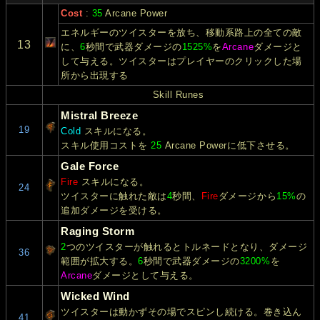
Cost
:
35
Arcane Power
エネルギーのツイスターを放ち、移動系路上の全ての敵
13
に、
6
秒間で武器ダメージの
1525%
を
Arcane
ダメージと
して与える。ツイスターはプレイヤーのクリックした場
所から出現する
Skill Runes
Mistral Breeze
19
Cold
スキルになる。
スキル使用コストを
25
Arcane Powerに低下させる。
Gale Force
Fire
スキルになる。
24
ツイスターに触れた敵は
4
秒間、
Fire
ダメージから
15%
の
追加ダメージを受ける。
Raging Storm
2
つのツイスターが触れるとトルネードとなり、ダメージ
36
範囲が拡大する。
6
秒間で武器ダメージの
3200%
を
Arcane
ダメージとして与える。
Wicked Wind
ツイスターは動かずその場でスピンし続ける。巻き込ん
41