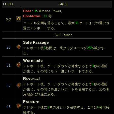
LEVEL
SKILL
Cost
:
15
Arcane Power,
Cooldown
:
11
秒
22
エーテル空間を通ることで、最大
35
ヤードまでの選択位
置にテレポートする。
Skill Runes
Safe Passage
26
テレポート後
5
秒間は、受けるダメージが
25%
減少す
る。
Wormhole
31
テレポート後、クールダウンが発生するまで
3
秒の遅延
が生じ、その間にもう一度テレポートできる。
Reversal
テレポート後、クールダウンが発生するまで
1
秒の遅延
37
が生じ、その間に再度テレポートを使用すると、元の使
用地点に即座に戻る。
Fracture
43
テレポート後に
2
体のおとりを召喚する。これは
6
秒間持
続する。