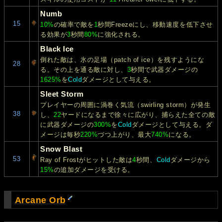
Numb
15
10%
の確率で敵を
1
秒間Freezeにし、移動速度を低下させ
る効果が
3
秒間
80%
に強化される。
Black Ice
倒れた敵は、氷の足場（patch of ice）を残すようにな
28
る。その上を通る敵に対し、
3
秒間で武器ダメージの
1625%
を
Cold
ダメージとして与える。
Sleet Storm
プレイヤーの周囲に渦巻く気流（swirling storm）が発生
38
し、
22
ヤードになるまで徐々に広がり、捕らえた全ての敵
に武器ダメージの
300%
を
Cold
ダメージとして与える。ダ
メージは毎秒
220%
づつ上がり、最大
740%
になる。
Snow Blast
53
Ray of Frostがヒットした敵は
4
秒間、
Cold
ダメージから
15%
の追加ダメージを受ける。
Arcane Orb