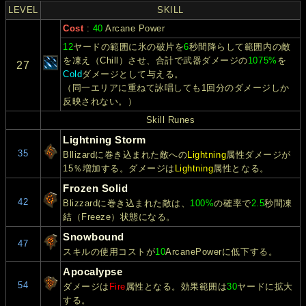
LEVEL
SKILL
Cost
:
40
Arcane Power
12
ヤードの範囲に氷の破片を
6
秒間降らして範囲内の敵
を凍え（Chill）させ、合計で武器ダメージの
1075%
を
27
Cold
ダメージとして与える。
（同一エリアに重ねて詠唱しても1回分のダメージしか
反映されない。）
Skill Runes
Lightning Storm
35
Bllizardに巻き込まれた敵への
Lightning
属性ダメージが
15％増加する。ダメージは
Lightning
属性となる。
Frozen Solid
42
Blizzardに巻き込まれた敵は、
100%
の確率で
2.5
秒間凍
結（Freeze）状態になる。
Snowbound
47
スキルの使用コストが
10
ArcanePowerに低下する。
Apocalypse
54
ダメージは
Fire
属性となる。効果範囲は
30
ヤードに拡大
する。