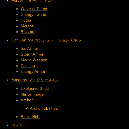
Force/ フォーススキル
Wave of Force
Energy Twister
Hydra
Meteor
Blizzard
Conjuration/ コンジュレーションスキル
Ice Armor
Storm Armor
Magic Weapon
Familiar
Energy Armor
Mastery/ マスタリースキル
Explosive Blast
Mirror Image
Archon
Archon abilities
Black Hole
コメント