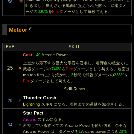
56
吐き出し、燃えさかる地面に捉えられた敵へ、武器ダメ
ージの
330%
を
Fire
ダメージとして毎秒与える。
Meteor
LEVEL
SKILL
Cost
:
40
Arcane Power
上空から落下する巨大な隕石を召喚し、着弾点の敵全てに
25
武器ダメージの
740%
を
Fire
ダメージとして与える。地面は
molten fireにより焼かれ、
3
秒間で武器ダメージの
235%
を
Fire
ダメージとして与える。
Skill Runes
Thunder Crash
29
Lightning
スキルになる。着弾までの遅延を減少させる。
Star Pact
Arcane
スキルになる。
34
所持しているすべての Arcane Powerを使い切る、余分な
Arcane Power は、ダメージを
1
Arcane powerにつき
20%