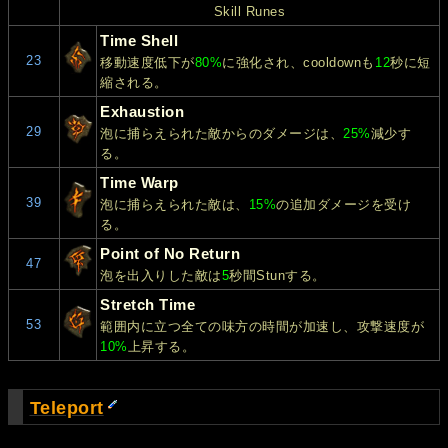
Skill Runes
Time Shell
23
移動速度低下が
80%
に強化され、cooldownも
12
秒に短
縮される。
Exhaustion
29
泡に捕らえられた敵からのダメージは、
25%
減少す
る。
Time Warp
39
泡に捕らえられた敵は、
15%
の追加ダメージを受け
る。
Point of No Return
47
泡を出入りした敵は
5
秒間Stunする。
Stretch Time
53
範囲内に立つ全ての味方の時間が加速し、攻撃速度が
10%
上昇する。
Teleport