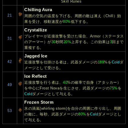
Skill Runes
Chilling Aura
21
周囲の空気の温度を下げる。周囲の敵は凍え（Chill）効
果を受け、移動速度が
80%
低下する。
Crystallize
プレイヤーが近接攻撃を受けた場合、Armor（ステータス
31
のアーマー）が
30
秒間
20%
上昇する。この効果は
3
回まで
重複する。
Jagged Ice
42
近接攻撃を仕掛ける者は、武器ダメージの
189
%を
Cold
ダ
メージとして受ける。
Ice Reflect
近接攻撃を行う者は、
40
%の確率で自身（アタッカー）
49
を中心にFrost Novaを生じさせ、武器ダメージの
75%
を
Cold
ダメージとして与える。
Frozen Storm
氷の渦嵐(whirling storm)を自分の周囲に作り出し、周囲
53
の敵に、毎秒、武器ダメージの
80%
を
Cold
ダメージとし
て与える。