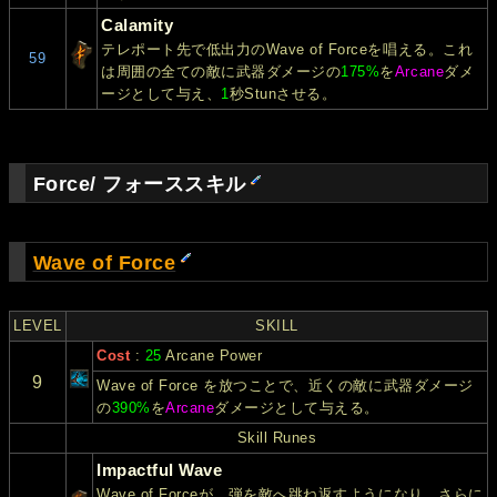
Calamity
テレポート先で低出力のWave of Forceを唱える。これ
59
は周囲の全ての敵に武器ダメージの
175%
を
Arcane
ダメ
ージとして与え、
1
秒Stunさせる。
Force/ フォーススキル
Wave of Force
LEVEL
SKILL
Cost
:
25
Arcane Power
9
Wave of Force を放つことで、近くの敵に武器ダメージ
の
390%
を
Arcane
ダメージとして与える。
Skill Runes
Impactful Wave
Wave of Forceが、弾を敵へ跳ね返すようになり、さらに