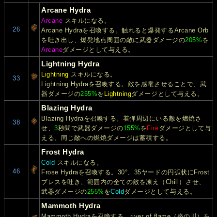
Arcane Hydra
Arcane
スキルになる。
26
Arcane Hydraを召喚する。触れると爆発するArcane Orb
を吐き出し、爆発地点周囲の敵に武器ダメージの
205%
を
Arcane
ダメージとして与える。
Lightning Hydra
Lightning
スキルになる。
33
Lightning Hydraを召喚する。敵を感電させることで、武
器ダメージの
255%
を
Lightning
ダメージとして与える。
Blazing Hydra
Blazing Hydraを召喚する。着弾周辺にいる敵を燃焼さ
38
せ、
3
秒間で武器ダメージの
155%
を
Fire
ダメージとして与
える。同じ敵への燃焼ダメージは蓄積する。
Frost Hydra
Cold
スキルになる。
46
Frose Hydraを召喚する。30°、35ヤードの円弧状にFrost
ブレスを吐き、範囲内の全ての敵を凍え（Chill）させ、
武器ダメージの
255%
を
Cold
ダメージとして与える。
Mammoth Hydra
Mammoth Hydraを召喚する。river of flame（炎の川）を