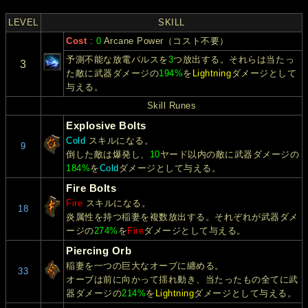
LEVEL
SKILL
Cost
:
0
Arcane Power（コスト不要）
予測不能な放電パルスを
3
つ放出する。それらは当たっ
3
た敵に武器ダメージの
194%
を
Lightning
ダメージとして
与える。
Skill Runes
Explosive Bolts
Cold
スキルになる。
9
倒した敵は爆発し、
10
ヤード以内の敵に武器ダメージの
184%
を
Cold
ダメージとして与える。
Fire Bolts
Fire
スキルになる。
18
炎属性を持つ稲妻を複数放出する。それぞれが武器ダメ
ージの
274%
を
Fire
ダメージとして与える。
Piercing Orb
稲妻を一つの巨大なオーブに纏める。
33
オーブは前に向かって揺れ動き、当たったもの全てに武
器ダメージの
214%
を
Lightning
ダメージとして与える。