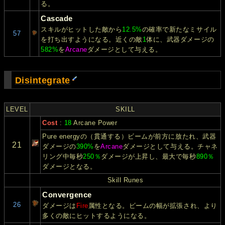
る。
Cascade
スキルがヒットした敵から
12.5%
の確率で新たなミサイル
57
を打ち出すようになる。近くの敵
1
体に、武器ダメージの
582%
を
Arcane
ダメージとして与える。
Disintegrate
LEVEL
SKILL
Cost
:
18
Arcane Power
Pure energyの（貫通する）ビームが前方に放たれ、武器
21
ダメージの
390%
を
Arcane
ダメージとして与える。チャネ
リング中毎秒
250％
ダメージが上昇し、最大で毎秒
890％
ダメージとなる。
Skill Runes
Convergence
26
ダメージは
Fire
属性となる。ビームの幅が拡張され、より
多くの敵にヒットするようになる。