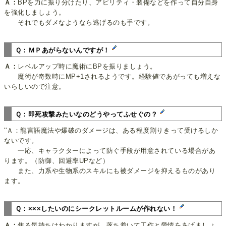
Ａ：
BPを力に振り分けたり、アビリティ・装備などを作って自分自身
を強化しましょう。
それでもダメなようなら逃げるのも手です。
Ｑ：ＭＰあがらないんですが！
Ａ：
レベルアップ時に魔術にBPを振りましょう。
魔術が奇数時にMP+1されるようです。経験値であがっても増えな
いらしいので注意。
Ｑ：即死攻撃みたいなのどうやってふせぐの？
''Ａ：龍言語魔法や爆破のダメージは、ある程度割りきって受けるしか
ないです。
一応、キャラクターによって防ぐ手段が用意されている場合があ
ります。（防御、回避率UPなど）
また、力系や生物系のスキルにも被ダメージを抑えるものがあり
ます。
Ｑ：×××したいのにシークレットルームが作れない！
Ａ：
焦る気持ちはわかりますが、落ち着いて工作と愛情をあげましょ