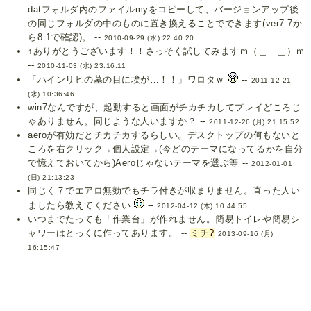
datフォルダ内のファイルmyをコピーして、バージョンアップ後
の同じフォルダの中のものに置き換えることでできます(ver7.7か
ら8.1で確認)。 --
2010-09-29 (水) 22:40:20
↑ありがとうございます！！さっそく試してみますｍ（＿ ＿）ｍ
--
2010-11-03 (水) 23:16:11
「ハインリヒの墓の目に埃が…！！」ワロタｗ
--
2011-12-21
(水) 10:36:46
win7なんですが、起動すると画面がチカチカしてプレイどころじ
ゃありません。同じような人いますか？ --
2011-12-26 (月) 21:15:52
aeroが有効だとチカチカするらしい。デスクトップの何もないと
ころを右クリック→個人設定→(今どのテーマになってるかを自分
で憶えておいてから)Aeroじゃないテーマを選ぶ等 --
2012-01-01
(日) 21:13:23
同じく７でエアロ無効でもチラ付きが収まりません。直った人い
ましたら教えてください
--
2012-04-12 (木) 10:44:55
いつまでたっても「作業台」が作れません。簡易トイレや簡易シ
ャワーはとっくに作ってあります。 --
ミチ
?
2013-09-16 (月)
16:15:47