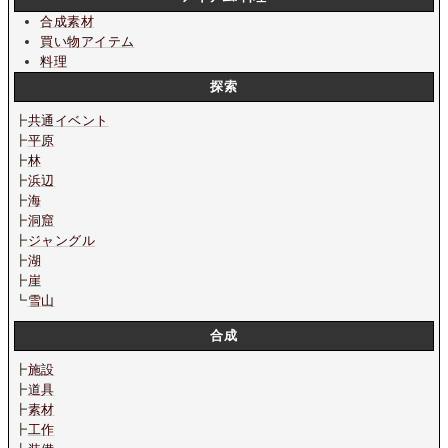
合成素材
買い物アイテム
料理
探索
┣
共通イベント
┣
平原
┣
林
┣
浜辺
┣
海
┣
洞窟
┣
ジャングル
┣
湖
┣
崖
┗
雪山
合成
┣
施設
┣
道具
┣
素材
┣
工作