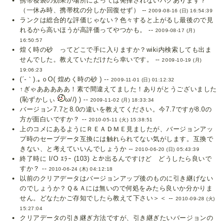
携帯寝袋の効果が場所によっては発揮されないバグあります？
（一休み時、携帯枕の分しか回復せず） --
2009-08-16 (日) 16:54:39
ランクは総合的な評価じゃない？色々すると上がるし最後ので見
れるから高いほうが高評価ってやつかも。 --
2009-08-17 (月)
16:50:57
煌く時の砂 ってどこで手に入りますか？wiki内検索しても出ま
せんでした。教えていただけたら幸いです。 --
2009-10-19 (月)
19:06:23
(´-｀).｡ｏO( 煌めく時の砂 ) --
2009-11-01 (日) 01:12:32
↑ぎゃあああああ！素で間違えてました！ありがとうございました
(恥ずかしぃ
ω//) ) --
2009-11-02 (月) 18:33:34
バージョン7.7と8.0の違いを教えてください。今7.7ですが8.0の
方が面白いですか？ --
2010-05-11 (火) 15:38:51
上のコメにあるようにＲＥＡＤＭＥ見ましたが、バージョンアッ
プ時のセーブデータ互換には触れられてない気がします。互換で
きない、と考えていいんでしょうか --
2010-06-20 (日) 05:43:39
終了時に I/O ｴﾗｰ (103) とか出るんですけど どうしたら良いで
すか？ --
2010-06-24 (木) 04:12:18
以前のクリアデータはバージョンアップ後のものに引き継げない
のでしょうか？Ｑ＆Ａには無いので何処をみたら良いか分かりま
せん。どなたかご存知でしたら教えて下さい＞＜ --
2010-09-28 (火)
15:27:04
クリアデータの引き継ぎ方法ですが、引き継ぎたいバージョンの