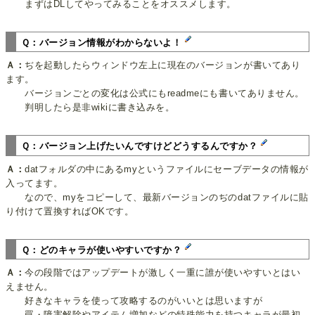
まずはDLしてやってみることをオススメします。
Ｑ：バージョン情報がわからないよ！
Ａ：
ぢを起動したらウィンドウ左上に現在のバージョンが書いてあり
ます。
バージョンごとの変化は公式にもreadmeにも書いてありません。
判明したら是非wikiに書き込みを。
Ｑ：バージョン上げたいんですけどどうするんですか？
Ａ：
datフォルダの中にあるmyというファイルにセーブデータの情報が
入ってます。
なので、myをコピーして、最新バージョンのぢのdatファイルに貼
り付けて置換すればOKです。
Ｑ：どのキャラが使いやすいですか？
Ａ：
今の段階ではアップデートが激しく一重に誰が使いやすいとはい
えません。
好きなキャラを使って攻略するのがいいとは思いますが
罠・障害解除やアイテム増加などの特殊能力を持つキャラが最初