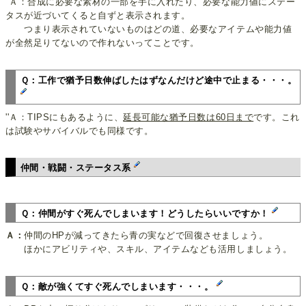
''Ａ：合成に必要な素材の一部を手に入れたり、必要な能力値にステー
タスが近づいてくると自ずと表示されます。
つまり表示されていないものはどの道、必要なアイテムや能力値
が全然足りてないので作れないってことです。
Ｑ：工作で猶予日数伸ばしたはずなんだけど途中で止まる・・・。
''Ａ：TIPSにもあるように、
延長可能な猶予日数は60日まで
です。これ
は試験やサバイバルでも同様です。
仲間・戦闘・ステータス系
Ｑ：仲間がすぐ死んでしまいます！どうしたらいいですか！
Ａ：
仲間のHPが減ってきたら青の実などで回復させましょう。
ほかにアビリティや、スキル、アイテムなども活用しましょう。
Ｑ：敵が強くてすぐ死んでしまいます・・・。