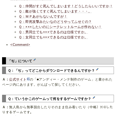
Ｑ：仲間がすぐ死んでしまいます！どうしたらいいですか！
Ｑ：敵が強くてすぐ死んでしまいます・・・。
Ｑ：ＭＰあがらないんですが！
Ｑ：即死攻撃みたいなのどうやってふせぐの？
Ｑ：×××したいのにシークレットルームが作れない！
Ｑ：男同士でも×××できるのは仕様ですか。
Ｑ：女同士でも×××できるのは仕様ですか。
<Comment>
「ぢ」について
Ｑ：「ぢ」ってどこからダウンロードできるんですか？
Ａ：
公式サイト
の「■アンディー・メンテ制作のゲーム」と書かれた
ページ内にあります。がんばって探してください。
Ｑ：ていうかこのゲームって何をするゲームですか？
Ａ：
無人島から無事脱出したりそのまま住み着いたり（中略）ﾀｼﾛした
りするゲームです。