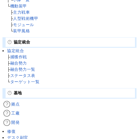
└
機動装甲
└
├
主力戦車
└
├
人型戦術機甲
└
├
モジュール
└
└
装甲風格
協定統合
協定統合
├
捕獲作戦
├
融合勢力
├
融合勢力一覧
├
ステータス表
└
ターゲット一覧
基地
拠点
工廠
開発
修復
デスク副官