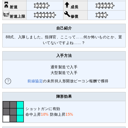
射速
成長
射速上限
修復
自己紹介
88式、入隊しました。指揮官、ここって……何か怖いものとか、置
いてないですよね……？
入手方法
通常製造で入手
大型製造で入手
前線協定
の未所持人形開放ビーコン報酬で獲得
陣形効果
ショットガンに有効
命中上昇
10%
防御上昇
15%