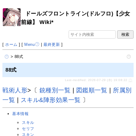
ドールズフロントライン(ドルフロ)【少女
前線】 Wiki*
[
ホーム
] [
Menu
|
最終更新
]
> 88式
88式
Last-modified: 2026-07-29 (水) 19:08:22
戦術人形
>〔
銃種別一覧
|
図鑑順一覧
|
所属別
一覧
|
スキル&陣形効果一覧
〕
基本情報
スキル
セリフ
スキン