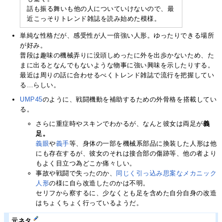
話も振る舞いも他の人についていけないので、最
近こっそりトレンド雑誌を読み始めた模様。
単純な性格だが、感受性が人一倍強い人形。ゆったりできる場所
が好み。
普段は趣味の機械弄りに没頭しめったに外を出歩かないため、た
まに出るとなんでもないような物事に強い興味を示したりする。
最近は周りの話に合わせるべくトレンド雑誌で流行を把握してい
る…らしい。
UMP45
のように、戦闘機動を補助するための外骨格を搭載してい
る。
さらに重症時やスキンでわかるが、なんと彼女は両足が
義
足。
義眼
や
義
手
等、身体の一部を機械系部品に換装した人形は他
にも存在するが、彼女のそれは接合部の傷跡等、他の者より
もよく目立つ為どこか痛々しい。
事故や戦闘で失ったのか、
同じく引っ込み思案なメカニック
人形
の様に自ら改造したのかは不明。
セリフから察するに、少なくとも足を含めた自分自身の改造
はちょくちょく行っているようだ。
元ネタ