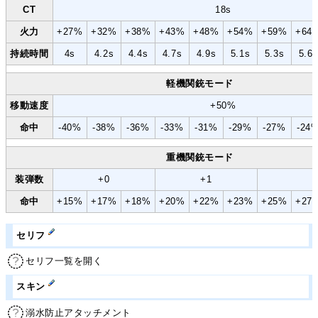
CT
18s
火力
+27%
+32%
+38%
+43%
+48%
+54%
+59%
+64
持続時間
4s
4.2s
4.4s
4.7s
4.9s
5.1s
5.3s
5.6
軽機関銃モード
移動速度
+50%
命中
-40%
-38%
-36%
-33%
-31%
-29%
-27%
-24
重機関銃モード
装弾数
+0
+1
命中
+15%
+17%
+18%
+20%
+22%
+23%
+25%
+27
セリフ
セリフ一覧を開く
スキン
溺水防止アタッチメント