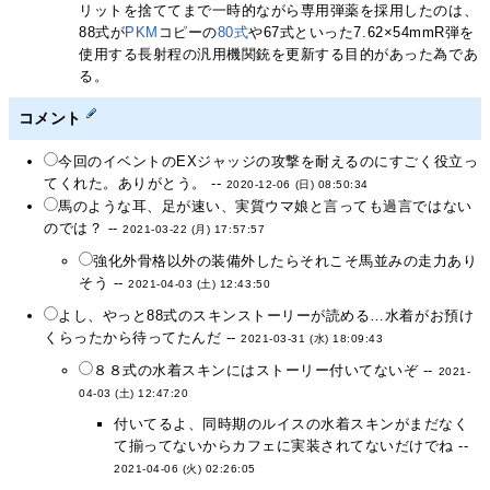
リットを捨ててまで一時的ながら専用弾薬を採用したのは、
88式が
PKM
コピーの
80式
や67式といった7.62×54mmR弾を
使用する長射程の汎用機関銃を更新する目的があった為であ
る。
コメント
今回のイベントのEXジャッジの攻撃を耐えるのにすごく役立っ
てくれた。ありがとう。 --
2020-12-06 (日) 08:50:34
馬のような耳、足が速い、実質ウマ娘と言っても過言ではない
のでは？ --
2021-03-22 (月) 17:57:57
強化外骨格以外の装備外したらそれこそ馬並みの走力あり
そう --
2021-04-03 (土) 12:43:50
よし、やっと88式のスキンストーリーが読める…水着がお預け
くらったから待ってたんだ --
2021-03-31 (水) 18:09:43
８８式の水着スキンにはストーリー付いてないぞ --
2021-
04-03 (土) 12:47:20
付いてるよ、同時期のルイスの水着スキンがまだなく
て揃ってないからカフェに実装されてないだけでね --
2021-04-06 (火) 02:26:05