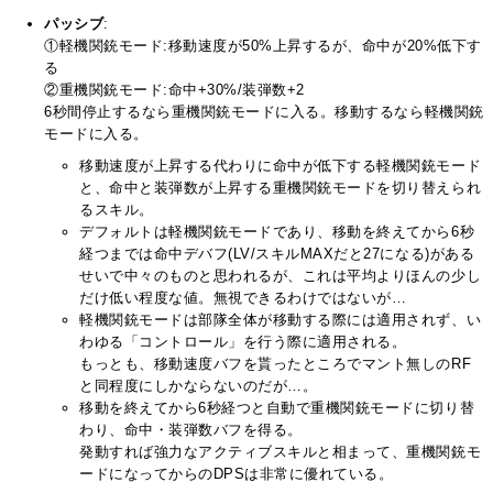
パッシブ
:
①軽機関銃モード:移動速度が50%上昇するが、命中が20%低下す
る
②重機関銃モード:命中+30%/装弾数+2
6秒間停止するなら重機関銃モードに入る。移動するなら軽機関銃
モードに入る。
移動速度が上昇する代わりに命中が低下する軽機関銃モード
と、命中と装弾数が上昇する重機関銃モードを切り替えられ
るスキル。
デフォルトは軽機関銃モードであり、移動を終えてから6秒
経つまでは命中デバフ(LV/スキルMAXだと27になる)がある
せいで中々のものと思われるが、これは平均よりほんの少し
だけ低い程度な値。無視できるわけではないが…
軽機関銃モードは部隊全体が移動する際には適用されず、い
わゆる「コントロール」を行う際に適用される。
もっとも、移動速度バフを貰ったところでマント無しのRF
と同程度にしかならないのだが…。
移動を終えてから6秒経つと自動で重機関銃モードに切り替
わり、命中・装弾数バフを得る。
発動すれば強力なアクティブスキルと相まって、重機関銃モ
ードになってからのDPSは非常に優れている。