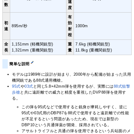
速
数
度
有
初
効
895m/秒
1000m
速
射
程
全
1,151mm (軽機関銃型)
重
7.6kg (軽機関銃型)
長
1,321mm (重機関銃型)
量
11.8kg (重機関銃型)
簡単な説明
モデルは1989年に設計が始まり、2000年から配備が始まった汎用
機関銃である88式通用機槍。
95式
や
03式
と同じ5.8×42mm弾を使用するが、実際には
88式狙撃
歩槍
と共に遠距離での威力と精度を重視したDVP88弾を使用す
る。
この弾を95式などで使用すると銃身が摩耗しやすく、逆に
95式や03式用のDBP87を88式で使用すると遠距離での性能
が不足するという問題があったため、現在では新型の
DBP10という共通弾薬が開発、採用されている。
アサルトライフルと共通の弾を使用できるという兵站面のメ