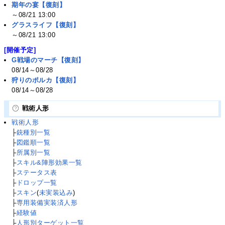
期年の宴【復刻】
～08/21 13:00
グラスライフ【復刻】
～08/21 13:00
[開催予定]
G戦場のマーチ【復刻】
08/14～08/28
狩りのポルカ【復刻】
08/14～08/28
戦術人形
戦術人形
├
銃種別一覧
├
図鑑順一覧
├
所属別一覧
├
スキル&陣形効果一覧
├
ステータス表
├
ドロップ一覧
├
スキン
(
未実装込み
)
├
専用装備実装済人形
├
経験値
├
人形別ターゲット一覧