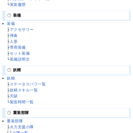
└
実装履歴
装備
装備
├
アクセサリー
├
弾倉
├
人形
├
専用装備
├
セット装備
└
装備説明文
妖精
妖精
├
ステータスバフ一覧
├
妖精スキル一覧
├
天賦
└
製造時間一覧
重装部隊
重装部隊
├
火力支援小隊
│└
小隊一覧