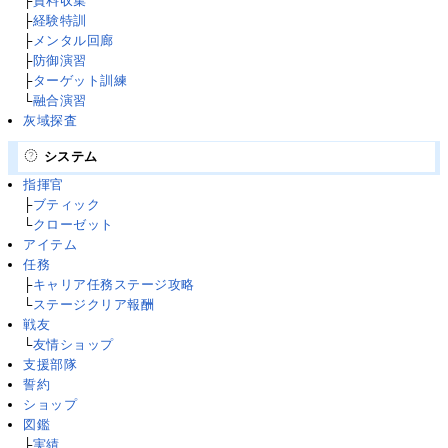
├
資料収集
├
経験特訓
├
メンタル回廊
├
防御演習
├
ターゲット訓練
└
融合演習
灰域探査
システム
指揮官
├
ブティック
└
クローゼット
アイテム
任務
├
キャリア任務ステージ攻略
└
ステージクリア報酬
戦友
└
友情ショップ
支援部隊
誓約
ショップ
図鑑
├
実績