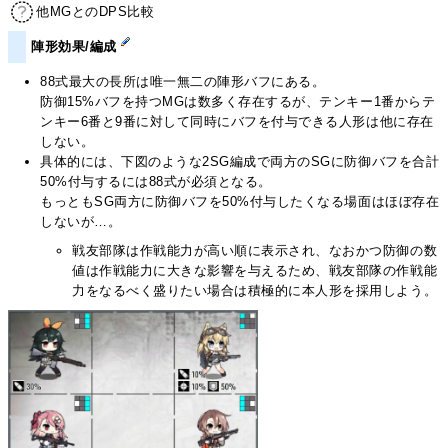
他MGとのDPS比較
陣形効果/編成
88式最大の長所は唯一無二の陣形バフにある。
防御15%バフを持つMGは数多く存在するが、テンキー1番からテ
ンキー6番と9番に対して同時にバフを付与できる人形は他に存在
しない。
具体的には、下図のような2SG編成で両方のSGに防御バフを合計
50%付与するには88式が必須となる。
もっともSG両方に防御バフを50%付与したくなる場面はほぼ存在
しないが…。
戦友部隊は作戦能力が高い順に表示され、なおかつ防御の数
値は作戦能力に大きな影響を与えるため、戦友部隊の作戦能
力をなるべく盛りたい場合は積極的に本人形を採用しよう。