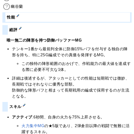
幽谷蘭
性能
総評
唯一無二の陣形を持つ防御バッファーMG
テンキー1番から最前列全体に防御15%バフを付与する独自の陣
形を持ち、特に2SG編成でその真価を発揮するMG。
この独特の陣形範囲のおかげで、作戦能力の最大値を達成す
る際に必要不可欠な1体。
詳細は後述するが、アタッカーとしての性能は短期戦では微妙、
長期戦ではそれなりに優秀な部類。
防御的な陣形バフと相まって長期戦用の編成で採用するのが主流
となる。
スキル
アクティブ
:6秒間、自身の火力を75%上昇させる。
火力集中MG
の★5版であり、2弾倉目以降の戦闘で無難に活
躍するスキル。