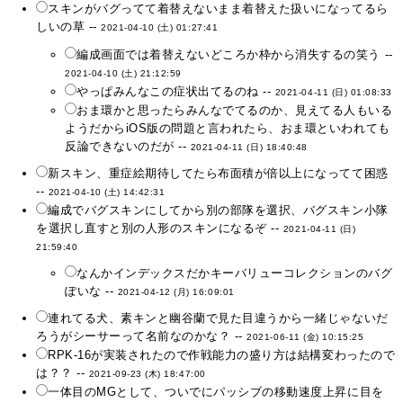
スキンがバグってて着替えないまま着替えた扱いになってるら
しいの草 --
2021-04-10 (土) 01:27:41
編成画面では着替えないどころか枠から消失するの笑う --
2021-04-10 (土) 21:12:59
やっぱみんなこの症状出てるのね --
2021-04-11 (日) 01:08:33
おま環かと思ったらみんなでてるのか、見えてる人もいる
ようだからiOS版の問題と言われたら、おま環といわれても
反論できないのだが --
2021-04-11 (日) 18:40:48
新スキン、重症絵期待してたら布面積が倍以上になってて困惑
--
2021-04-10 (土) 14:42:31
編成でバグスキンにしてから別の部隊を選択、バグスキン小隊
を選択し直すと別の人形のスキンになるぞ --
2021-04-11 (日)
21:59:40
なんかインデックスだかキーバリューコレクションのバグ
ぽいな --
2021-04-12 (月) 16:09:01
連れてる犬、素キンと幽谷蘭で見た目違うから一緒じゃないだ
ろうがシーサーって名前なのかな？ --
2021-06-11 (金) 10:15:25
RPK-16が実装されたので作戦能力の盛り方は結構変わったので
は？？ --
2021-09-23 (木) 18:47:00
一体目のMGとして、ついでにパッシブの移動速度上昇に目を