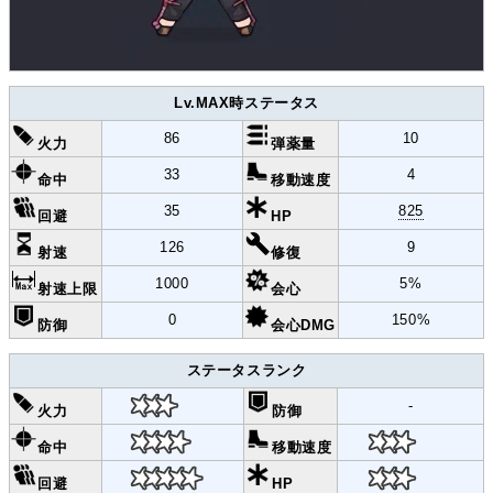
Lv.MAX時ステータス
86
10
火力
弾薬量
33
4
命中
移動速度
35
825
回避
HP
126
9
射速
修復
1000
5%
射速上限
会心
0
150%
防御
会心DMG
ステータスランク
-
火力
防御
命中
移動速度
回避
HP