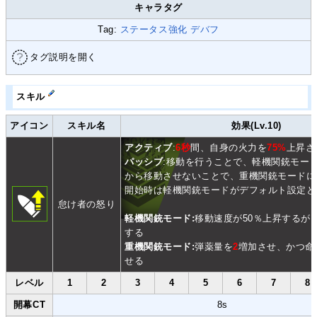
キャラタグ
Tag:
ステータス強化
デバフ
タグ説明を開く
スキル
アイコン
スキル名
効果(Lv.10)
アクティブ
:
6秒
間、自身の火力を
75%
上昇さ
パッシブ
:移動を行うことで、軽機関銃モー
から移動させないことで、重機関銃モードに
開始時は軽機関銃モードがデフォルト設定と
怠け者の怒り
軽機関銃モード:
移動速度が50％上昇するが
する
重機関銃モード:
弾薬量を
2
増加させ、かつ命
せる
レベル
1
2
3
4
5
6
7
8
開幕CT
8s