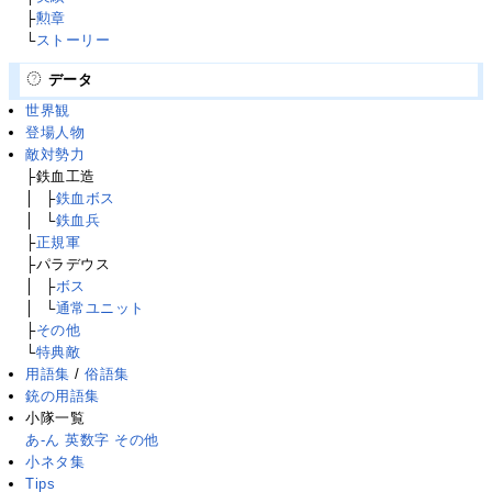
├
勲章
└
ストーリー
データ
世界観
登場人物
敵対勢力
├鉄血工造
│
├
├
鉄血ボス
│
├
└
鉄血兵
├
正規軍
├パラデウス
│
├
├
ボス
│
├
└
通常ユニット
├
その他
└
特典敵
用語集
/
俗語集
銃の用語集
小隊一覧
あ-ん
英数字
その他
小ネタ集
Tips