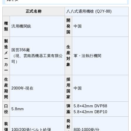
正式名称
八八式通用機槍 (QJY-88)
開
種
汎用機関銃
発
中国
類
国
製
造
生
国営356廠
メ
産
（現、雲南西機器工業有限公
軍・法執行機関
ー
対
司）
カ
象
ー
生
採
産
用
2000年-現在
中国
期
国
間
家
口
弾
5.8×42mm DVP88
5.8mm
径
薬
5.8×42mm DBP10
発
装
射
弾
100/200発/ベルト給弾
800-1000発/分