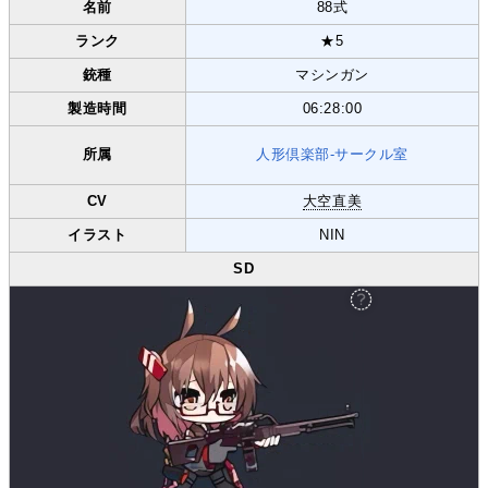
名前
88式
ランク
★5
銃種
マシンガン
製造時間
06:28:00
所属
人形倶楽部-サークル室
CV
大空直美
イラスト
NIN
SD