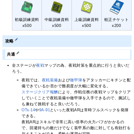
初級訓練資料
中級訓練資料
上級訓練資料
較正チケット
x500
x500
x500
x200
攻略
共通
全ステージが
夜戦
マップの為、夜戦対策を重点的に行うと良いだ
ろう。
夜戦では、
夜戦装備
および
徹甲弾
をアタッカーにキチンと配
備できているか否かで難易度が大幅に変化する。
ステージクリア報酬
により、作戦任務の夜戦マップをクリア
していくことで夜戦装備や徹甲弾を入手できるので、腕試し
も兼ねて挑戦すると良いだろう。
OTs-14
や
9A-91
といった夜戦ARは常時フルスペックを発揮
できる。
夜戦ARはスキルで非常に高い倍率の火力バフがかかるの
で、回避持ちの敵だけでなく装甲系の敵に対しても有効打を
与えることができ、柔軟な運用が可能。