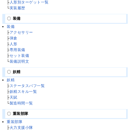
├
人形別ターゲット一覧
└
実装履歴
装備
装備
├
アクセサリー
├
弾倉
├
人形
├
専用装備
├
セット装備
└
装備説明文
妖精
妖精
├
ステータスバフ一覧
├
妖精スキル一覧
├
天賦
└
製造時間一覧
重装部隊
重装部隊
├
火力支援小隊