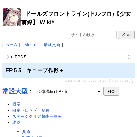
ドールズフロントライン(ドルフロ)【少女
前線】 Wiki*
[
ホーム
] [
Menu
|
最終更新
]
> EP5.5
EP.5.5 キューブ作戦＋
Last-modified: 2026-03-16 (月) 18:45:12
常設大型
：
概要
限定ドロップ一覧表
ステージクリア報酬一覧表
攻略
共通