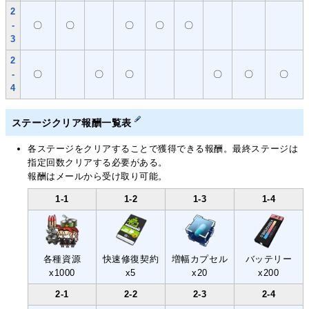
2
-
〇
〇
〇
〇
〇
3
2
-
〇
〇
〇
〇
〇
〇
4
ステージクリア報酬一覧表
各ステージをクリアすることで獲得できる報酬。最終ステージは
指定回数クリアする必要がある。
報酬はメールから受け取り可能。
1-1
1-2
1-3
1-4
各種資源
快速修復契約
増幅カプセル
バッテリー
x1000
x5
x20
x200
2-1
2-2
2-3
2-4