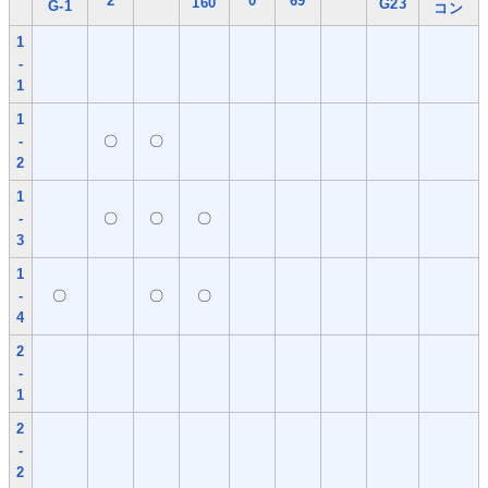
2
0
69
160
G23
G-1
コン
1
-
1
1
-
〇
〇
2
1
-
〇
〇
〇
3
1
-
〇
〇
〇
4
2
-
1
2
-
2