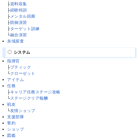
├
資料収集
├
経験特訓
├
メンタル回廊
├
防御演習
├
ターゲット訓練
└
融合演習
灰域探査
システム
指揮官
├
ブティック
└
クローゼット
アイテム
任務
├
キャリア任務ステージ攻略
└
ステージクリア報酬
戦友
└
友情ショップ
支援部隊
誓約
ショップ
図鑑