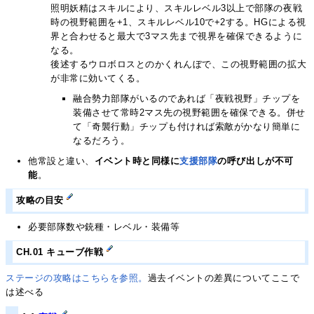
照明妖精はスキルにより、スキルレベル3以上で部隊の夜戦
時の視野範囲を+1、スキルレベル10で+2する。HGによる視
界と合わせると最大で3マス先まで視界を確保できるように
なる。
後述するウロボロスとのかくれんぼで、この視野範囲の拡大
が非常に効いてくる。
融合勢力部隊がいるのであれば「夜戦視野」チップを
装備させて常時2マス先の視野範囲を確保できる。併せ
て「奇襲行動」チップも付ければ索敵がかなり簡単に
なるだろう。
他常設と違い、
イベント時と同様に
支援部隊
の呼び出しが不可
能
。
攻略の目安
必要部隊数や銃種・レベル・装備等
CH.01 キューブ作戦
ステージの攻略はこちらを参照。
過去イベントの差異についてここで
は述べる