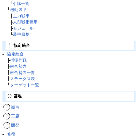
│└
小隊一覧
└
機動装甲
└
├
主力戦車
└
├
人型戦術機甲
└
├
モジュール
└
└
装甲風格
協定統合
協定統合
├
捕獲作戦
├
融合勢力
├
融合勢力一覧
├
ステータス表
└
ターゲット一覧
基地
拠点
工廠
開発
修復