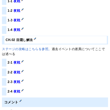
1-1
夜戦
1-2
夜戦
1-3
夜戦
1-4
夜戦
CH.02 目隠し解法
ステージの攻略はこちらを参照。
過去イベントの差異についてここで
は述べる
2-1
夜戦
2-2
夜戦
2-3
夜戦
2-4
夜戦
コメント