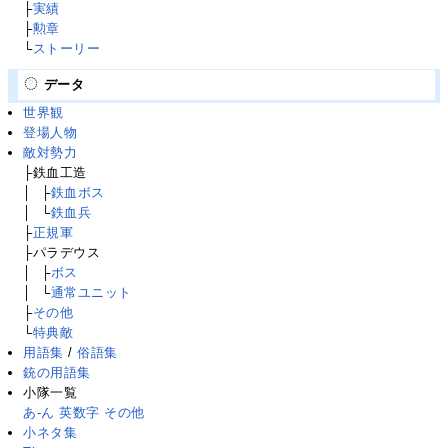
├
実績
├
勲章
└
ストーリー
データ
世界観
登場人物
敵対勢力
├鉄血工造
│
├
├
鉄血ボス
│
├
└
鉄血兵
├
正規軍
├パラデウス
│
├
├
ボス
│
├
└
通常ユニット
├
その他
└
特典敵
用語集
/
俗語集
銃の用語集
小隊一覧
あ-ん
英数字
その他
小ネタ集