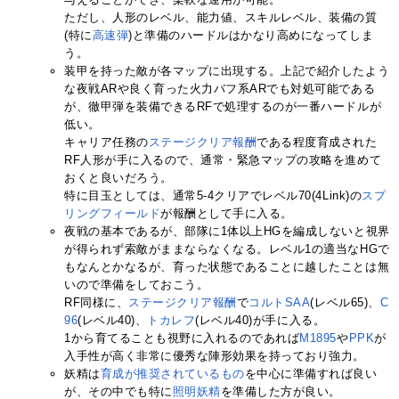
ただし、人形のレベル、能力値、スキルレベル、装備の質
(特に
高速弾
)と準備のハードルはかなり高めになってしま
う。
装甲を持った敵が各マップに出現する。上記で紹介したよう
な夜戦ARや良く育った火力バフ系ARでも対処可能である
が、徹甲弾を装備できるRFで処理するのが一番ハードルが
低い。
キャリア任務の
ステージクリア報酬
である程度育成された
RF人形が手に入るので、通常・緊急マップの攻略を進めて
おくと良いだろう。
特に目玉としては、通常5-4クリアでレベル70(4Link)の
スプ
リングフィールド
が報酬として手に入る。
夜戦の基本であるが、部隊に1体以上HGを編成しないと視界
が得られず索敵がままならなくなる。レベル1の適当なHGで
もなんとかなるが、育った状態であることに越したことは無
いので準備をしておこう。
RF同様に、
ステージクリア報酬
で
コルトSAA
(レベル65)、
C
96
(レベル40)、
トカレフ
(レベル40)が手に入る。
1から育てることも視野に入れるのであれば
M1895
や
PPK
が
入手性が高く非常に優秀な陣形効果を持っており強力。
妖精は
育成が推奨されているもの
を中心に準備すれば良い
が、その中でも特に
照明妖精
を準備した方が良い。