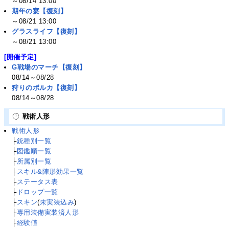
～08/14 13:00
期年の宴【復刻】
～08/21 13:00
グラスライフ【復刻】
～08/21 13:00
[開催予定]
G戦場のマーチ【復刻】
08/14～08/28
狩りのポルカ【復刻】
08/14～08/28
戦術人形
戦術人形
├
銃種別一覧
├
図鑑順一覧
├
所属別一覧
├
スキル&陣形効果一覧
├
ステータス表
├
ドロップ一覧
├
スキン
(
未実装込み
)
├
専用装備実装済人形
├
経験値