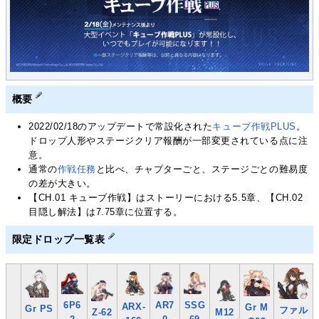
概要
2022/02/18のアップデートで常設化された
キューブ作戦PLUS
。
ドロップ人形やステージクリア報酬が一部変更されている点に注
意。
通常の
作戦任務
と比べ、チャプターごと、ステージごとの難易度
の差が大きい。
【CH.01 キューブ作戦】はストーリーにおける5.5章、【CH.02
目隠し解法】は7.75章に位置する。
限定ドロップ一覧表
6P6
AR7
SSG
ARX-
Gr M
Gr PS
ファル
Z-62
M12