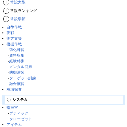
常設大型
常設ランキング
常設季節
自律作戦
夜戦
後方支援
模擬作戦
├
強化練習
├
資料収集
├
経験特訓
├
メンタル回廊
├
防御演習
├
ターゲット訓練
└
融合演習
灰域探査
システム
指揮官
├
ブティック
└
クローゼット
アイテム