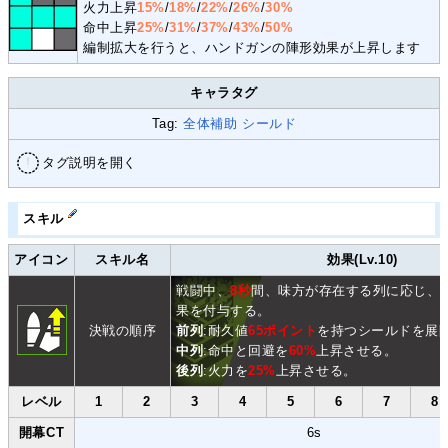
火力上昇
15%
/
18%
/
22%
/
26%
/
30%
命中上昇
25%
/
31%
/
37%
/
43%
/
50%
編制拡大を行うと、ハンドガンの陣形効果が上昇します
キャラタグ
Tag:
全体補助
シールド
タグ説明を開く
スキル
アイコン
スキル名
効果(Lv.10)
戦闘中、
8秒
間、味方が存在する列に応じ、
果を付与する。
決戦の順序
前列
:耐久値
65ポイント
を持つシールドを展
中列
:命中と回避を
60%
上昇させる。
後列
:火力を
25%
上昇させる。
レベル
1
2
3
4
5
6
7
8
開幕CT
6s