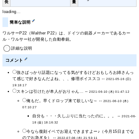
長
量
loading...
簡単な説明
ワルサーP22（Walther P22）は、ドイツの銃器メーカーであるカー
ル・ワルサー社が開発した自動拳銃。
詳細な説明
コメント
強さばっかり話題になってる気がするけどおもしろお姉さんっ
て感じで好きなんだよね、、、修理ボイススコ --
2021-05-16 (日)
19:18:17
スキンは引けたが本人がおりゃん… --
2021-06-10 (木) 01:47:12
俺もだ。早くドロップ来て欲しいな～ --
2021-06-10 (木)
07:10:27
自分も・・・久しぶりに当たったのに。。。 --
2021-06-
18 (金) 18:16:32
今なら復刻イベでお迎えできますよー♪（今月15日までな
のでお急ぎを） --
2022-07-06 (水) 21:53:11