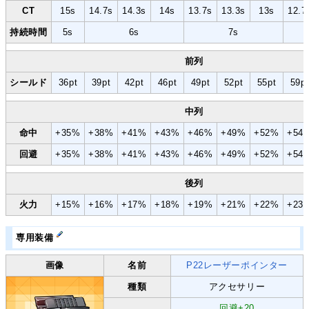
CT
15s
14.7s
14.3s
14s
13.7s
13.3s
13s
12.7
持続時間
5s
6s
7s
前列
シールド
36pt
39pt
42pt
46pt
49pt
52pt
55pt
59p
中列
命中
+35%
+38%
+41%
+43%
+46%
+49%
+52%
+54
回避
+35%
+38%
+41%
+43%
+46%
+49%
+52%
+54
後列
火力
+15%
+16%
+17%
+18%
+19%
+21%
+22%
+23
専用装備
画像
名前
P22レーザー
ポインター
種類
アクセサリー
回避+20