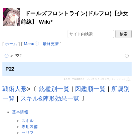
ドールズフロントライン(ドルフロ)【少女
前線】 Wiki*
[
ホーム
] [
Menu
|
最終更新
]
> P22
P22
Last-modified: 2026-07-29 (水) 19:08:22
戦術人形
>〔
銃種別一覧
|
図鑑順一覧
|
所属別
一覧
|
スキル&陣形効果一覧
〕
基本情報
スキル
専用装備
セリフ