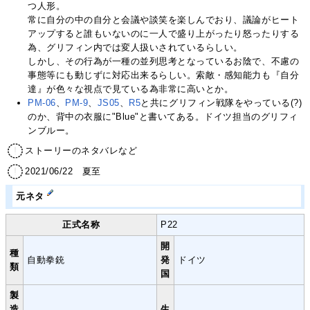
つ人形。
常に自分の中の自分と会議や談笑を楽しんでおり、議論がヒート
アップすると誰もいないのに一人で盛り上がったり怒ったりする
為、グリフィン内では変人扱いされているらしい。
しかし、その行為が一種の並列思考となっているお陰で、不慮の
事態等にも動じずに対応出来るらしい。索敵・感知能力も『自分
達』が色々な視点で見ている為非常に高いとか。
PM-06
、
PM-9
、
JS05
、
R5
と共にグリフィン戦隊をやっている(?)
のか、背中の衣服に"Blue"と書いてある。ドイツ担当のグリフィ
ンブルー。
ストーリーのネタバレなど
2021/06/22 夏至
元ネタ
正式名称
P22
開
種
自動拳銃
発
ドイツ
類
国
製
造
生