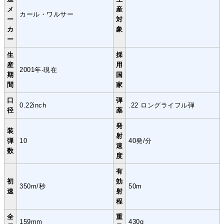
メ
産
カール・ワルサー
ー
対
カ
象
ー
生
採
産
用
2001年-現在
期
国
間
家
口
弾
0.22inch
.22 ロングライフル弾
径
薬
発
装
射
弾
10
40発/分
速
数
度
有
初
効
350m/秒
50m
速
射
程
全
重
159mm
430g