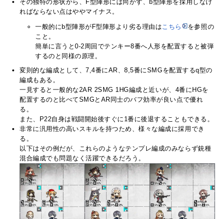
その独特の形状から、F型陣形には向かず、b型陣形を採用しなけ
ればならない点はややマイナス。
一般的にb型陣形がF型陣形より劣る理由は
こちら
を参照の
こと。
簡単に言うと0-2周回でテンキー8番へ人形を配置すると被弾
するのと同様の原理。
変則的な編成として、7,4番にAR、8,5番にSMGを配置するq型の
編成もある。
一見すると一般的な2AR 2SMG 1HG編成と近いが、4番にHGを
配置するのと比べてSMGとAR同士のバフ効率が良い点で優れ
る。
また、P22自身は戦闘開始後すぐに1番に後退することもできる。
非常に汎用性の高いスキルを持つため、様々な編成に採用でき
る。
以下はその例だが、これらのようなテンプレ編成のみならず銃種
混合編成でも問題なく活躍できるだろう。