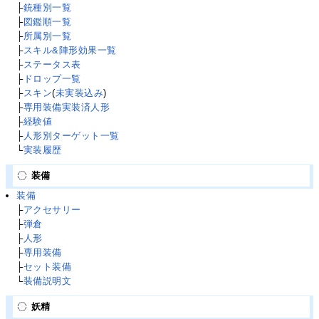
├
銃種別一覧
├
図鑑順一覧
├
所属別一覧
├
スキル&陣形効果一覧
├
ステータス表
├
ドロップ一覧
├
スキン
(
未実装込み
)
├
専用装備実装済人形
├
経験値
├
人形別ターゲット一覧
└
実装履歴
装備
装備
├
アクセサリー
├
弾倉
├
人形
├
専用装備
├
セット装備
└
装備説明文
妖精