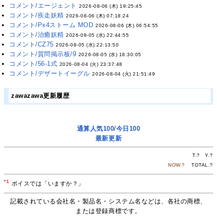
コメント/エージェント
2026-08-06 (木) 19:25:45
コメント/疾走妖精
2026-08-06 (木) 07:18:24
コメント/Px4ストーム MOD
2026-08-06 (木) 06:54:55
コメント/治癒妖精
2026-08-05 (水) 22:44:55
コメント/CZ75
2026-08-05 (水) 22:13:50
コメント/質問掲示板/9
2026-08-05 (水) 18:30:05
コメント/56-1式
2026-08-04 (火) 23:37:48
コメント/デザートイーグル
2026-08-04 (火) 21:51:49
zawazawa更新履歴
通算人気100
/
今日100
最新更新
T.
?
Y.
?
NOW.
?
TOTAL.
?
*1
ボイスでは「いますか？」
記載されている会社名・製品名・システム名などは、各社の商標、
または登録商標です。