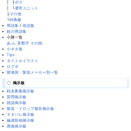
│
├
├
ボス
│
├
└
通常ユニット
├
その他
└
特典敵
用語集
/
俗語集
銃の用語集
小隊一覧
あ-ん
英数字
その他
小ネタ集
Tips
タイトルイラスト
ログボ
開発国・製造メーカー別一覧
掲示板
戦友募集掲示板
質問掲示板
雑談掲示板
製造・ドロップ報告掲示板
ネタバレ掲示板
編成投稿掲示板
愚痴掲示板