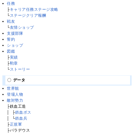
任務
├
キャリア任務ステージ攻略
└
ステージクリア報酬
戦友
└
友情ショップ
支援部隊
誓約
ショップ
図鑑
├
実績
├
勲章
└
ストーリー
データ
世界観
登場人物
敵対勢力
├鉄血工造
│
├
├
鉄血ボス
│
├
└
鉄血兵
├
正規軍
├パラデウス