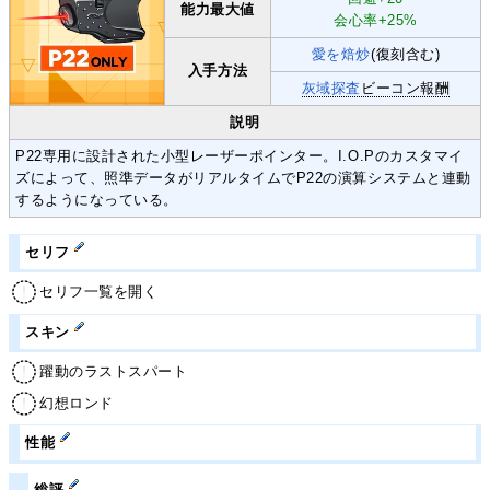
能力
最大値
会心率+25%
愛を焙炒
(復刻含む)
入手
方法
灰域探査
ビーコン報酬
説明
P22専用に設計された小型レーザーポインター。I.O.Pのカスタマイ
ズによって、照準データがリアルタイムでP22の演算システムと連動
するようになっている。
セリフ
セリフ一覧を開く
スキン
躍動のラストスパート
幻想ロンド
性能
総評