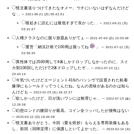
怪文書送りつけてきたなオメー。ウチにいないはずなんだけど
な… --
2021-06-21 (月) 00:42:01
寝起きに読むには最低すぎて良かった… --
2021-06-21 (月)
05:31:47
人権クラスなのに掘り放題ありがてぇ --
2021-07-04 (日) 13:35:46
運営「納涼計画で100周は掘ってね
」 --
2021-07-12 (月)
02:56:30
異性体では2500周して4体しかドロップしなかったのに、スイ
カ割100回しただけで2体ドロップしたぞ… --
2021-07-10 (土)
20:43:14
今気づいたけどエージェント416のパッシヴで設置された粘着
爆弾にもシールドってつくんだね。なんの意味があるのかは知ら
んけども --
2022-01-25 (火) 18:22:37
欲しかったけど、日が浅いワシには無理じゃ… --
2022-07-15 (金)
12:26:38
幻想ロンドの腰回りが最高。コイン全ツッパしたが後悔はない
--
2023-02-12 (日) 16:44:38
怪文書ありがとう。今回（愛を焙炒）もらえる専用装備もある
し、前回（回帰定理）に保護しといてよかった。 --
2023-02-14 (火)