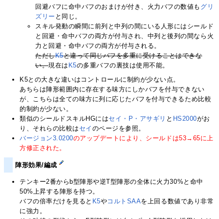
回避バフに命中バフのおまけが付き、火力バフの数値も
グリ
ズリー
と同じ。
スキル発動の瞬間に前列と中列の間にいる人形にはシールド
と回避・命中バフの両方が付与され、中列と後列の間なら火
力と回避・命中バフの両方が付与される。
ただし
K5
と違って同じバフを多重に受けることはできな
い。
現在は
K5
の多重バフの裏技は使用不能。
K5との大きな違いはコントロールに制約が少ない点。
あちらは陣形範囲内に存在する味方にしかバフを付与できない
が、こちらは全ての味方に列に応じたバフを付与できるため比較
的制約が少ない。
類似のシールドスキルHGには
セイ・P・アサギリ
と
HS2000
がお
り、それらの比較は
セイ
のページを参照。
バージョン3.0200
のアップデートにより、シールドは53→65に上
方修正された。
陣形効果/編成
テンキー2番からb型陣形や逆T型陣形の全体に火力30%と命中
50%上昇する陣形を持つ。
バフの倍率だけを見ると
K5
や
コルトSAA
を上回る数値であり非常
に強力。