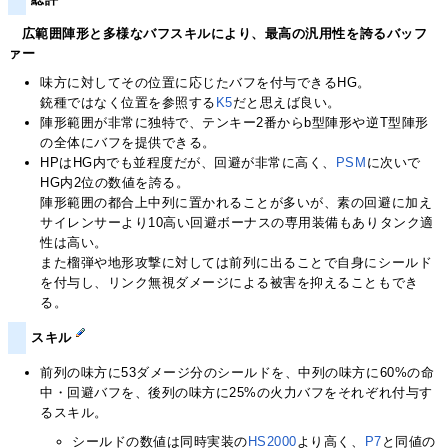
広範囲陣形と多様なバフスキルにより、最高の汎用性を誇るバッフ
ァー
味方に対してその位置に応じたバフを付与できるHG。
銃種ではなく位置を参照する
K5
だと思えば良い。
陣形範囲が非常に独特で、テンキー2番からb型陣形や逆T型陣形
の全体にバフを提供できる。
HPはHG内でも並程度だが、回避が非常に高く、
PSM
に次いで
HG内2位の数値を誇る。
陣形範囲の都合上中列に置かれることが多いが、素の回避に加え
サイレンサーより10高い回避ボーナスの専用装備もありタンク適
性は高い。
また榴弾や地形攻撃に対しては前列に出ることで自身にシールド
を付与し、リンク無視ダメージによる被害を抑えることもでき
る。
スキル
前列の味方に53ダメージ分のシールドを、中列の味方に60%の命
中・回避バフを、後列の味方に25%の火力バフをそれぞれ付与す
るスキル。
シールドの数値は同時実装の
HS2000
より高く、
P7
と同値の