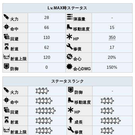
Lv.MAX時ステータス
28
-
火力
弾薬量
66
15
命中
移動速度
110
350
回避
HP
62
17
射速
修復
120
20%
射速上限
会心
0
150%
防御
会心DMG
ステータスランク
-
火力
防御
命中
移動速度
回避
HP
射速
成長
射速上限
修復