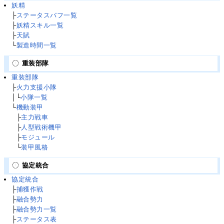
妖精
├
ステータスバフ一覧
├
妖精スキル一覧
├
天賦
└
製造時間一覧
重装部隊
重装部隊
├
火力支援小隊
│└
小隊一覧
└
機動装甲
└
├
主力戦車
└
├
人型戦術機甲
└
├
モジュール
└
└
装甲風格
協定統合
協定統合
├
捕獲作戦
├
融合勢力
├
融合勢力一覧
├
ステータス表