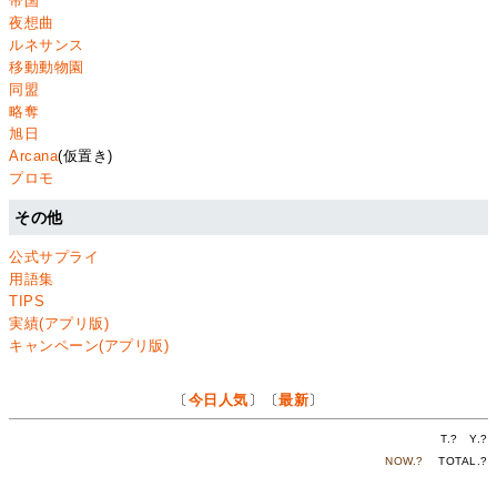
帝国
夜想曲
ルネサンス
移動動物園
同盟
略奪
旭日
Arcana
(仮置き)
プロモ
その他
公式サプライ
用語集
TIPS
実績(アプリ版)
キャンペーン(アプリ版)
〔
今日人気
〕〔
最新
〕
T.
?
Y.
?
NOW.
?
TOTAL.
?