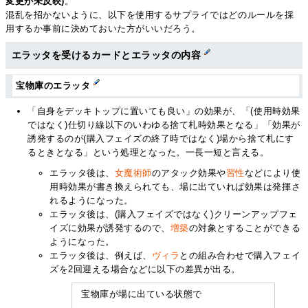
変更が未反映)
。
混乱を招かないように、以下を使用するサプライではどのルールを採
用するか事前に決めておいた方がいいだろう。
エラッタを受けるカードとエラッタの内容
宝物庫のエラッタ
「自身をデッキトップに置いても良い」の効果が、「(使用時効果
ではなく)仕切り線以下のいわゆる捨て札時効果となる」「効果が
誘発するのが(購入フェイズの終了時ではなく)場から捨て札にす
るときとなる」という処理となった。一長一短と言える。
エラッタ後は、
女魔術師
のアタック効果や
習性
などにより使
用時効果が書き換えられても、場に出ていれば効果は発揮さ
れるようになった。
エラッタ後は、(購入フェイズではなく)クリーンアップフェ
イズに効果が誘発するので、
増築
の対象とすることができる
ようになった。
エラッタ後は、例えば、
ヴィラ
との組み合わせで購入フェイ
ズを2回迎える場合などに以下の差異が出る。
宝物庫が場に出ている状態で