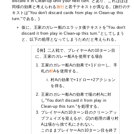
discard it in Clean-up until your next turn."とあり、これはほぼ
同様の効果と考えられる
旅行
と若干テキストが異なる。(旅行のテ
キストは"You don't discard cards from play in Clean-up this
turn."である。)
仮に、王家のガレー船のエラッタ後テキストを"You don't
discard it from play in Clean-up this turn."としてしまう
と、以下の処理となってしまうためだと考えられる。
【例】二人戦で、プレイヤーAの10ターン目
に、王家のガレー船Aを使用する場合
王家のガレー船Aの効果で+1ドローし、手
札の
村
Aを使用する。
村Aの効果で+1ドロー+2アクション
を得る。
王家のガレー船Aの効果で場の村Aに対
し"You don't discard it from play in
Clean-up this turn."を処理する。
プレイヤーAの10ターン目のクリーンアッ
プフェイズを迎えるが、(2)の処理の通り村
Aは場から捨て札にされない。
このままプレイヤーAの10ターン目を終了