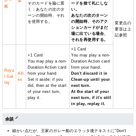
レー
盟
そのカードを脇に置
ードを捨て札にしな
船
く：あなたの次のタ
い。
ーンの開始時、それ
あなたの次のターン
を使用する。
の開始時、そのアク
変更点の
ションカードがまだ
要旨は上
場に出ている場合、
記参照
それを再使用する。
+1 Card
+1 Card
You may play a non-
You may play a non-
Duration Action card
Duration Action card
from your hand.
Roya
Alli
from your hand.
Don't discard it in
l Gal
es
Set it aside; if you
Clean-up until your
ley
did, then at the start
next turn.
of your next turn,
At the start of your
play it.
next turn, if it's still
in play, replay it.
余談
細かい点だが、王家のガレー船のエラッタ後テキストに"Don't