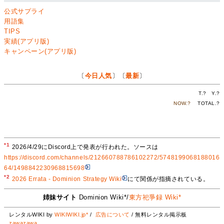
公式サプライ
用語集
TIPS
実績(アプリ版)
キャンペーン(アプリ版)
〔
今日人気
〕〔
最新
〕
T.
?
Y.
?
NOW.
?
TOTAL.
?
*1
2026/4/29にDiscord上で発表が行われた。ソースは
https://discord.com/channels/212660788786102272/5748199068188016
64/1498842230968815698
*2
2026 Errata - Dominion Strategy Wiki
にて関係が指摘されている。
姉妹サイト
Dominion Wiki*/
東方祀爭録 Wiki*
レンタルWIKI by
WIKIWIKI.jp*
/
広告について
/ 無料レンタル掲示板
zawazawa