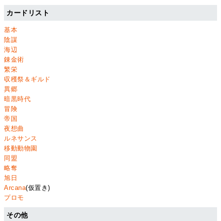
カードリスト
基本
陰謀
海辺
錬金術
繁栄
収穫祭＆ギルド
異郷
暗黒時代
冒険
帝国
夜想曲
ルネサンス
移動動物園
同盟
略奪
旭日
Arcana
(仮置き)
プロモ
その他