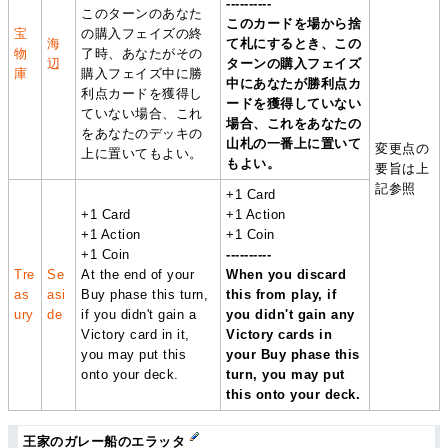
----------
このターンのあなた
このカードを場から捨
宝
の購入フェイズの終
海
て札にするとき、この
物
了時、あなたがその
辺
ターンの購入フェイズ
庫
購入フェイズ中に勝
中にあなたが勝利点カ
利点カードを獲得し
ードを獲得していない
ていない場合、これ
場合、これをあなたの
をあなたのデッキの
山札の一番上に置いて
変更点の
上に置いてもよい。
もよい。
要旨は上
記参照
+1 Card
+1 Card
+1 Action
+1 Action
+1 Coin
+1 Coin
----------
Tre
Se
At the end of your
When you discard
as
asi
Buy phase this turn,
this from play, if
ury
de
if you didn't gain a
you didn't gain any
Victory card in it,
Victory cards in
you may put this
your Buy phase this
onto your deck.
turn, you may put
this onto your deck.
王家のガレー船のエラッタ