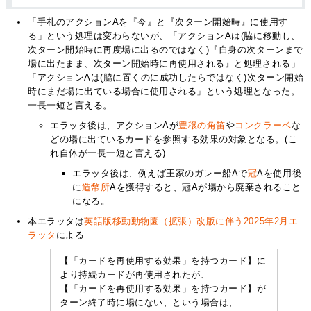
「手札のアクションAを『今』と『次ターン開始時』に使用す
る」という処理は変わらないが、「アクションAは(脇に移動し、
次ターン開始時に再度場に出るのではなく)『自身の次ターンまで
場に出たまま、次ターン開始時に再使用される』と処理される」
「アクションAは(脇に置くのに成功したらではなく)次ターン開始
時にまだ場に出ている場合に使用される」という処理となった。
一長一短と言える。
エラッタ後は、アクションAが
豊穣の角笛
や
コンクラーベ
な
どの場に出ているカードを参照する効果の対象となる。(こ
れ自体が一長一短と言える)
エラッタ後は、例えば王家のガレー船Aで
冠
Aを使用後
に
造幣所
Aを獲得すると、冠Aが場から廃棄されること
になる。
本エラッタは
英語版移動動物園（拡張）改版に伴う2025年2月エ
ラッタ
による
【「カードを再使用する効果」を持つカード】に
より持続カードが再使用されたが、
【「カードを再使用する効果」を持つカード】が
ターン終了時に場にない、という場合は、