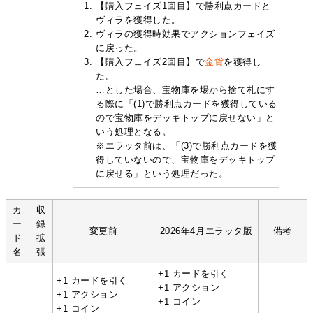
【購入フェイズ1回目】で勝利点カードと
ヴィラを獲得した。
ヴィラの獲得時効果でアクションフェイズ
に戻った。
【購入フェイズ2回目】で
金貨
を獲得し
た。
…とした場合、宝物庫を場から捨て札にす
る際に「(1)で勝利点カードを獲得している
ので宝物庫をデッキトップに戻せない」と
いう処理となる。
※エラッタ前は、「(3)で勝利点カードを獲
得していないので、宝物庫をデッキトップ
に戻せる」という処理だった。
カ
収
ー
録
変更前
2026年4月エラッタ版
備考
ド
拡
名
張
+1 カードを引く
+1 カードを引く
+1 アクション
+1 アクション
+1 コイン
+1 コイン