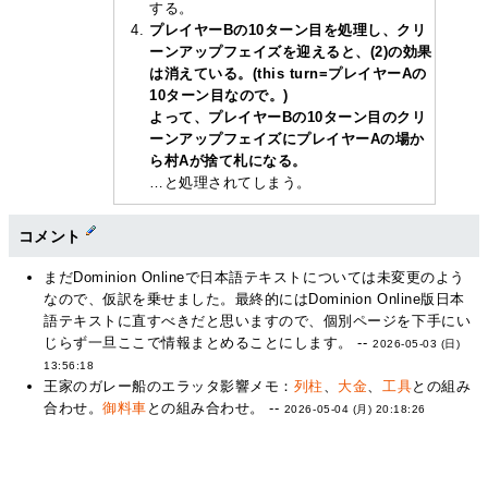
する。
プレイヤーBの10ターン目を処理し、クリ
ーンアップフェイズを迎えると、(2)の効果
は消えている。(this turn=プレイヤーAの
10ターン目なので。)
よって、プレイヤーBの10ターン目のクリ
ーンアップフェイズにプレイヤーAの場か
ら村Aが捨て札になる。
…と処理されてしまう。
コメント
まだDominion Onlineで日本語テキストについては未変更のよう
なので、仮訳を乗せました。最終的にはDominion Online版日本
語テキストに直すべきだと思いますので、個別ページを下手にい
じらず一旦ここで情報まとめることにします。 --
2026-05-03 (日)
13:56:18
王家のガレー船のエラッタ影響メモ：
列柱
、
大金
、
工具
との組み
合わせ。
御料車
との組み合わせ。 --
2026-05-04 (月) 20:18:26