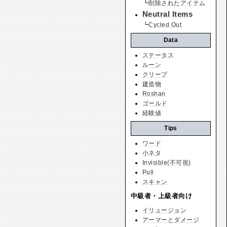
┗
削除されたアイテム
Neutral Items
┗
Cycled Out
Data
ステータス
ルーン
クリープ
建造物
Roshan
ゴールド
経験値
Tips
ワード
小ネタ
Invisible(不可視)
Pull
スキャン
中級者・上級者向け
イリュージョン
アーマーとダメージ