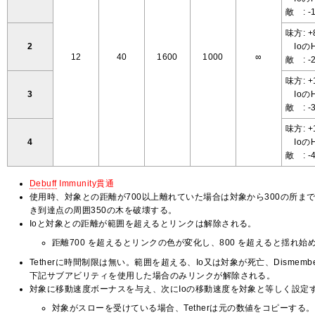
敵 : 
味方: 
2
IoのH
12
40
1600
1000
∞
敵 : 
味方: 
3
IoのH
敵 : 
味方: 
4
IoのH
敵 : 
Debuff
Immunity貫通
使用時、対象との距離が700以上離れていた場合は対象から300の所まで
き到達点の周囲350の木を破壊する。
Ioと対象との距離が範囲を超えるとリンクは解除される。
距離700 を超えるとリンクの色が変化し、800 を超えると揺れ始
Tetherに時間制限は無い。範囲を超える、Io又は対象が死亡、Dismembe
下記サブアビリティを使用した場合のみリンクが解除される。
対象に移動速度ボーナスを与え、次にIoの移動速度を対象と等しく設定
対象がスローを受けている場合、Tetherは元の数値をコピーする。