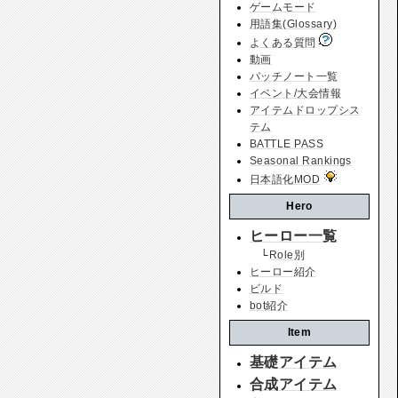
ゲームモード
用語集(Glossary)
よくある質問
動画
パッチノート一覧
イベント/大会情報
アイテムドロップシス
テム
BATTLE PASS
Seasonal Rankings
日本語化MOD
Hero
ヒーロー一覧
└
Role別
ヒーロー紹介
ビルド
bot紹介
Item
基礎アイテム
合成アイテム