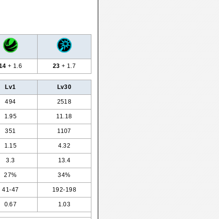
14
+ 1.6
23
+ 1.7
Lv1
Lv30
494
2518
1.95
11.18
351
1107
1.15
4.32
3.3
13.4
27%
34%
41-47
192-198
0.67
1.03