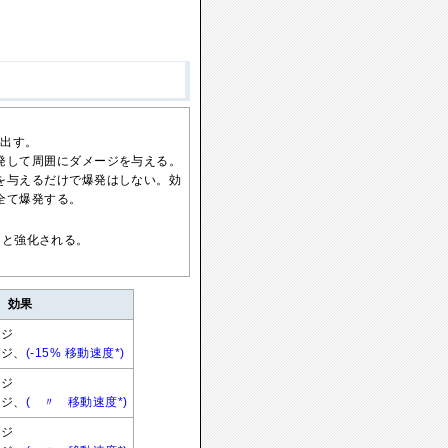
み出す。
発して周囲にダメージを与える。
を与えるだけで爆発はしない。効
全て爆発する。
ると強化される。
効果
ージ
ージ、
(-15% 移動速度*)
ージ
ージ、
( 〃 移動速度*)
ージ