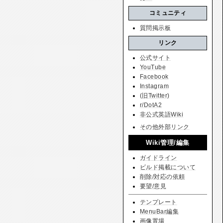
コミュニティ
質問掲示板
リンク
公式サイト
YouTube
Facebook
Instagram
(旧Twitter)
r/DotA2
非公式英語Wiki
その他外部リンク
Wiki管理/編集
ガイドライン
ビルド掲載について
削除/対応の依頼
要望/意見
テンプレート
MenuBar編集
画像置場