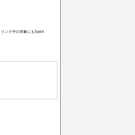
リンク中の対象にもSpell
。