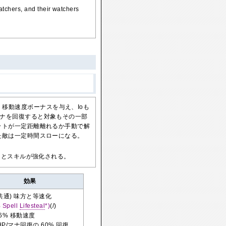
atchers, and their watchers
移動速度ボーナスを与え、Ioも
/マナを回復すると対象もその一部
ニットが一定距離離れるか手動で解
れた敵は一定時間スローになる。
るとスキルが強化される。
効果
(共通) 味方と等速化
 Spell
Lifesteal
*)
(/)
+6% 移動速度
P/マナ回復の 60% 回復