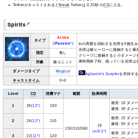
Tetherがキャストされると
Break
Tetherは 0.25秒 の
CD
に入る。
Spirits
Active
タイプ
(/
Passive
*)
Ioの周囲を回転する光球を5個生
光球は敵ヒーローに接触すると爆
指定
無し
クリープに接触すると小ダメージ
果時間終了時、残っている光球は
対象
敵ユニット
ダメージタイプ
Magical
Aghanim's Scepter
を所持す
キャストタイム
0+0
Level
CD
消費マナ
範囲
効果時間
衝突: 10 ダメ
1
26
(13*)
100
爆発: 30 ダメ
衝突: 15 ダメ
2
24
(12*)
110
爆発: 50 ダメ
19
150/110/360
(∞/0.3*)
衝突: 20 ダメ
3
22
(11*)
120