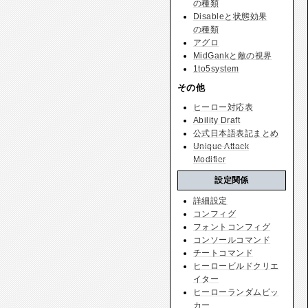
の種類
Disableと状態効果
の種類
アグロ
MidGankと敵の視界
1to5system
その他
ヒーロー対応表
Ability Draft
公式日本語表記まとめ
Unique Attack
Modifier
設定関係
詳細設定
コンフィグ
フォントコンフィグ
コンソールコマンド
チートコマンド
ヒーロービルドクリエ
イター
ヒーローランダムピッ
カー