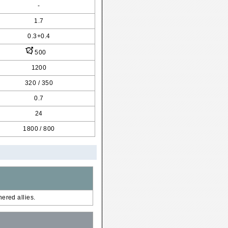
-
1.7
0.3+0.4
500
1200
320 /
350
0.7
24
1800 /
800
hered allies.