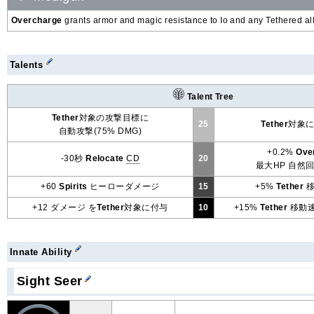
Overcharge
grants armor and magic resistance to Io and any Tethered all
Talents
Talent Tree
Tether
対象の攻撃目標に
25
Tether
対象に 
自動攻撃(75% DMG)
+0.2%
Ove
-30秒
Relocate
CD
20
最大HP 自然
+60
Spirits
ヒーローダメージ
15
+5%
Tether
移
+12 ダメージ を
Tether
対象に付与
10
+15%
Tether
移動速
Innate Ability
Sight Seer