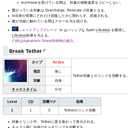
IoがHasteを受けている間は、対象の移動速度をコピーしない。
繋がっている対象は Overcharge, Relocate の対象となる。
Io自身が実際にどれだけ回復したかに関わらず、回復される。
敵が光線に触れている間はスローを与え続ける。
シャードアップグレード:
Io はパッシブな Spell
Lifesteal
を獲得し、
Lifesteal
効果を与える。
(*)内はAghanim's Shard所持時の能力。
Break
Tether
タイプ
Active
指定
無し
Tether対象とのリンクを切断する
対象
自身
キャストタイム
0+0
Level
CD
消費マナ
効果
1
1
0
Tetherのリンク切断
対象とリンク中、Tetherに置き換わって表示される。
キャスト時に自身のチャネリングを中断する。