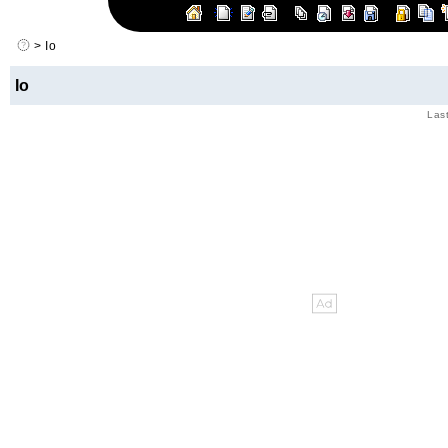
> Io
Io
Las