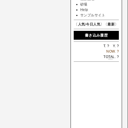
砂場
Help
サンプルサイト
〔
人気
/
今日人気
〕〔
最新
〕
書き込み履歴
T.
?
Y.
?
NOW.
?
TO
TA
L.
?