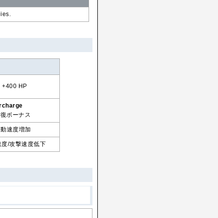
ies.
+400 HP
rcharge
回復ボーナス
動速度増加
度/攻撃速度低下