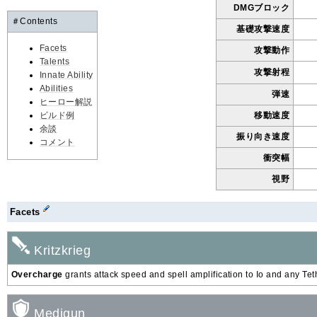
DMGブロック
＃Contents
基礎攻撃速度
Facets
攻撃動作
Talents
攻撃射程
Innate Ability
Abilities
弾速
ヒーロー解説
移動速度
ビルド例
余談
振り向き速度
コメント
衝突幅
視野
Facets
Kritzkrieg
Overcharge
grants attack speed and spell amplification to Io and any Tet
Medigun