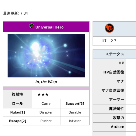
最終更新: 7.34
Universal Hero
17
+ 2.7
ステータス
HP
HP自然回復
マナ
Io, the Wisp
マナ自然回復
複雑性
★★★
アーマー
ロール
Carry
Support[3]
魔法耐性
Nuker[1]
Disabler
Durable
攻撃力
Escape[2]
Pusher
Initiator
Att/sec