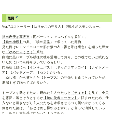
概要
Ver.7.1ストーリー
【ゆりかごの守り人】
で戦うボスモンスター。
担当声優は高坂宙
（同バージョンでスハイルを兼任）。
【暁の神殿】
の奥、「暁の霊堂」で眠っていた魔物。
見た目はレモンイエローの肌に紫の衣（襟と帯は紺色）を纏った巨大
な
【ゆめにゅうどう】
系統。
白地に黒いマーブル模様の枕を愛用しており、この枕でないと眠れな
いためにいつも持ち歩いているらしい。
同系統は他にも
【インキュバス】
【ドッグラマッコイ】
【ナイトメー
ア】
【バッドメーア】
【セン】
がいる。
「
ぬし様
」から捕らえた
【トープス】
の見張りを命じられていたが、
退屈すぎて眠ってばかりいた。
トープスを助けるために現れた主人公たちと
【ティセ】
を見て、全員
を悪夢に落とそうとするが
【暁の使者コッケン】
に阻まれたため、仕
方ないと嘯きながら主人公たちを永眠させるべく襲い掛かってくる。
倒された後は、「あとはぬし様頼みますわ」と言って消滅していっ
た。あまり責任感はなかったようである。