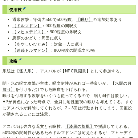
使用技
通常攻撃：守備力550で500程度。
【眠り】
の追加効果あり
【ドルマドン】
：900程度の闇呪文
【マヒャデドス】
：900程度の氷呪文
悪夢のおどり：周囲に眠り
【あやしいひとみ】
：対象一人に眠り
【連続ドルマドン】
：800程度の闇呪文×3発
攻略
系統は
【怪人系】
。アスバルが
【NPC戦闘員】
として参加する。
闇・氷の呪文攻撃が主体。呪文耐性があれば一番良いが、
【氷闇の月
飾り】
を付けるだけでも危険度を下げられる。
眠りを付与する攻撃をいくつも使ってくるので、眠り耐性は欲しい。
HPが黄色になった時点で、全員に耐性無視の眠りを与えてくる。すぐ
にアスバルが解除してくれるが、2～3回は行動されてしまう。回復役
が潰されることには注意。
アスバルは強力な呪文と召喚技、
【漆黒の旋風】
で援護してくれる。
50%程の闇耐性があるためドルマドンには耐えられるが、マヒャデド