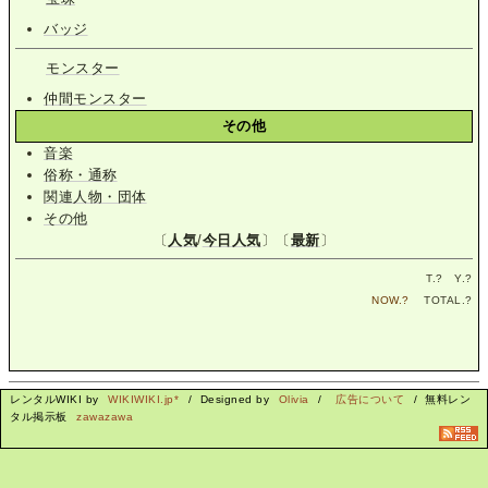
バッジ
モンスター
仲間モンスター
その他
音楽
俗称・通称
関連人物・団体
その他
〔
人気
/
今日人気
〕〔
最新
〕
T.
?
Y.
?
NOW.
?
TOTAL.
?
レンタルWIKI by
WIKIWIKI.jp*
/ Designed by
Olivia
/
広告について
/ 無料レン
タル掲示板
zawazawa