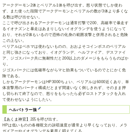
アークデーモン2体とベリアル1体を呼び出す。怒り状態でしか使わ
ず、また使った段階でアークデーモンとベリアルの数が3体より多くな
る数は呼び出せない。
ここで呼び出されるアークデーモンは通常打撃で200、高確率で暴走す
るイオナズンと暴走はあまりしないイオグランデを使うようになって
おり、それが2体もいるので恐怖の化身の範囲攻撃と併用されると危険
この上ない。
ベリアルはベホマは使わないものの、おおよそコインボスのベリアル
と同じ強さになっており、イオグランデ、ヘルファイア、デスファイ
ア、ジゴスパーク共に無耐性だと200以上のダメージをもらうものばか
り。
ジゴスパークには低確率ながらマヒ効果もついているのでとにかく危
険である。
しかもアークデーモンはHP3000ちょい、ベリアルは6000近くあり、単
体攻撃用のパーティ構成だとまず間違いなく倒しきれず、そのまま押
し切られて終了なので、怒りをもらったら必ずロストアタックを入れ
て使わせないようにしたい。
ヘルバトラー強
【あくま神官】
2匹を呼び出す。
HPは低いものの各種呪文の詠唱速度が通常より早くなっており、メラ
ガイアーやイオグランデを素早く唱えてくる。