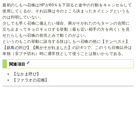
最初のしもべ召喚はHPが80％を下回ると途中の行動をキャンセルして
使用してくるが、それ以降は今のところ決まったタイミングというも
のは判明していない。
少しでも早く召喚に備えたい場合、興がそがれたのちターンの合間に
立ち止まってキョロキョロする挙動（最も近い相手の方を向く）を見
せたらしもべ召喚の前兆とみて動くのがよい。
というのもこの挙動に該当する技はしもべ召喚の他に
【テンペスト】
【妖鳥の叫び】
【興がそがれました】
の計4つで、このうち召喚以外は
単独（非ブチ切れ）時に通常技として使うことは無いからである。
関連項目
【なかま呼び】
【ファラオの召喚】