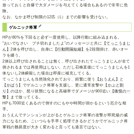
放っておくと自爆で大ダメージを与えてくる場合もあるので非常に危
険。
なお、なかま呼び制限の12匹（L）までの影響を受けない。
ゲルニック将軍
HPが80%を下回ると必ず一度使用し、以降行動に組み込まれる。
”おいでなさい ブチ切れましたよ”のメッセージと共に
【てっこうまじ
ん】
2体を呼び出し、自身に
【行動間隔短縮】
を2段階掛け、赤いオー
ラを纏う。
2体以上呼び出されることは無く、呼び出されたてっこうまじんが全て
倒されるまでは再使用はしない。ただし召喚直後にてっこうまじんを1
体ないし2体瞬殺した場合は即座に補充してくる。
てっこうまじんも当然強化されており、頻繁に使う
【おうえん】
と
【かばう】
でゲルニック将軍を支援し、更に通常攻撃や
【かぶと割
り】
のほか、怒り状態になると高確率でダメージが900近い
【痛恨の一
撃】
まで放ってくる。
HPも7000近くあるので倒すのにもやや時間が掛かるという厄介な相
手。
おうえんでテンションが上がるとゲルニック将軍の攻撃が即死級の威
力になるため、こいつらを手早く処理できるかどうかでゲルニック将
軍戦の難易度が大きく変わると言っても過言ではない。