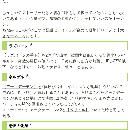
た。
しかし外伝ストーリーだと大切な部下として扱っていたのにしもべ扱
いである（しかも量産型。魔瘴の影響か？）。それでいいのかオーレ
ン。
ちなみにこのがいこつは普通にアイテムが盗めて通常ドロップで
【大
きなホネ】
をおとす。
ラズバーン
【ラズバーンの手下】
を2体呼び出す。戦闘力は低いが状態異常とバイ
キルト、突然の痛恨を使うので、早めに倒した方が無難。HPが75%以
下になると凍てつく波動のかわりに使うこともある。
ネルゲル
【アークデーモン】
を2体呼び出す。イオナズンが地味にウザいので、
早めに（以下略）と言われることもあるが、呼び出されたアークデー
モンがあまりに弱いので実際は1体残した状態でネルゲルを先に倒し、
パーティのMPを回復させていったほうがいい。
ストーリー中にアークデーモン×2と
【ベリアル】
でやった時と同じで
ある。
恐怖の化身