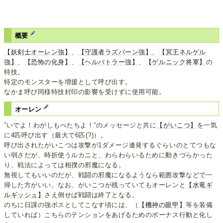
概要
【妖剣士オーレン強】
、
【守護者ラズバーン強】
、
【冥王ネルゲル
強】
、
【恐怖の化身】
、
【ヘルバトラー強】
、
【ゲルニック将軍】
の
特技。
特定のモンスターを増援として呼び出す。
なかま呼び同様特技封印の影響を受けずに使用可能。
オーレン
”いでよ！わがしもべたちよ！”のメッセージと共に
【がいこつ】
を一気
に4匹呼び出す（最大で6匹(?)）。
呼び出されたがいこつは攻撃が1ダメージ連発するぐらいのとてつもな
い弱さだが、時折使うルカニと、わらわらいるために動きづらかった
り、戦法によっては相撲の邪魔になる。
無視してもいいのだが、戦闘の邪魔になるようなら範囲攻撃などで一
掃した方がいい。なお、がいこつが残っていてもオーレンと
【水竜ギ
ルギッシュ】
さえ倒せば戦闘は終了となる。
のちに日課の強ボスとしてこなす頃には、（
【機神の眼甲】
等を装備
していれば）こちらのテンションをあげるためのボーナス行動と化し