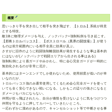
概要
思いっきり手を突き出して相手を突き飛ばす、
【トロル】
系統が得意
とする特技。
敵1体に物理ダメージを与え、ノックバック+強制転倒を引き起こす。
【邪将トロルバッコス】
、
【ボストロール（異界の闘技場）】
が使う
ものは前方範囲内にいる相手全員に効果が及ぶ。
さすがに旧作のように戦闘強制離脱効果が発生するような事は基本的
にはないが(ノックバックで戦闘エリアから出される事はある)
強制転倒により盾ガードやみかわし、特に会心完全ガードが一時的に
無効化されるのが非常に厄介。
基本的にはターンエンドでしか使わないため、使用頻度が低いのが幸
いなのだが、
トロルバッコス強のみ通常使用してくるため会心完全ガードを使って
いても全く安心できない戦いになる。しかもこの辺りの強さになると
ダメージもバカにならない。
仲間が吹っ飛ばされたら、自分が痛恨を受けないように気をつけつつ
仲間を守るように押してカバーしていきたいところ。
一応わずかに溜めがあるので、キャンセルショット等で中断させる事