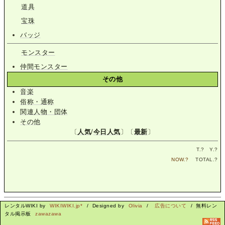
道具
宝珠
バッジ
モンスター
仲間モンスター
その他
音楽
俗称・通称
関連人物・団体
その他
〔
人気
/
今日人気
〕〔
最新
〕
T.
?
Y.
?
NOW.
?
TOTAL.
?
レンタルWIKI by
WIKIWIKI.jp*
/ Designed by
Olivia
/
広告について
/ 無料レン
タル掲示板
zawazawa