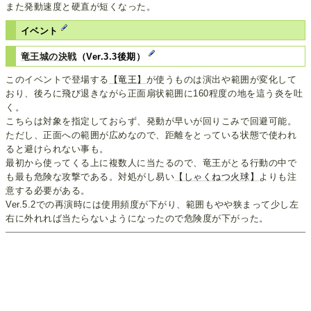
また発動速度と硬直が短くなった。
イベント
竜王城の決戦
（Ver.3.3後期）
このイベントで登場する
【竜王】
が使うものは演出や範囲が変化して
おり、後ろに飛び退きながら正面扇状範囲に160程度の地を這う炎を吐
く。
こちらは対象を指定しておらず、発動が早いが回りこみで回避可能。
ただし、正面への範囲が広めなので、距離をとっている状態で使われ
ると避けられない事も。
最初から使ってくる上に複数人に当たるので、竜王がとる行動の中で
も最も危険な攻撃である。対処がし易い
【しゃくねつ火球】
よりも注
意する必要がある。
Ver.5.2での再演時には使用頻度が下がり、範囲もやや狭まって少し左
右に外れれば当たらないようになったので危険度が下がった。