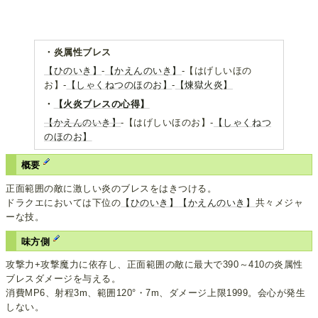
・炎属性ブレス
【ひのいき】
-
【かえんのいき】
-【はげしいほの
お】-
【しゃくねつのほのお】
-
【煉獄火炎】
・
【火炎ブレスの心得】
【かえんのいき】
-【はげしいほのお】-
【しゃくねつ
のほのお】
概要
正面範囲の敵に激しい炎のブレスをはきつける。
ドラクエにおいては下位の
【ひのいき】
【かえんのいき】
共々メジャ
ーな技。
味方側
攻撃力+攻撃魔力に依存し、正面範囲の敵に最大で390～410の炎属性
ブレスダメージを与える。
消費MP6、射程3m、範囲120°・7m、ダメージ上限1999。会心が発生
しない。