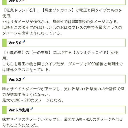
Ver.4.2
【狂鬼ドランド公】
、
【悪鬼ゾンガロン】
が竜王と同タイプのものを
使用。
やはりダメージが強化され、無耐性では600前後のダメージになる。
以降もこのタイプのはげしいほのおは炎ブレスの中でも最大クラスの
ダメージを出すようになっている。
Ver.5.0
【万魔の塔】
の
【一の災壇】
に出現する
【カラミティロイド】
が使
用。
こちらも竜王の物と同じタイプだが、ダメージは1000前後と無耐性で
は即死クラスになっている。
Ver.5.2
味方サイドのダメージがアップし、更に攻撃力+攻撃魔力の合計値で威
力が増加するようになった。
最大で190～210のダメージになる。
Ver.6.5後期
味方サイドのダメージがアップし、最大で390～410のダメージを与え
られるようになった。