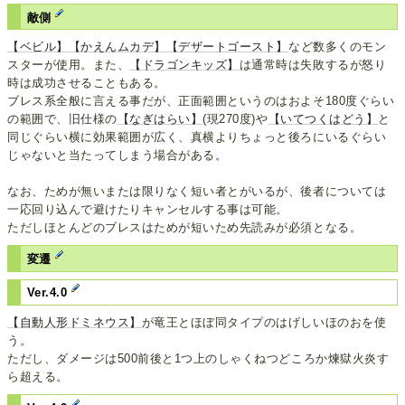
敵側
【ベビル】
【かえんムカデ】
【デザートゴースト】
など数多くのモン
スターが使用。また、
【ドラゴンキッズ】
は通常時は失敗するが怒り
時は成功させることもある。
ブレス系全般に言える事だが、正面範囲というのはおよそ180度ぐらい
の範囲で、旧仕様の
【なぎはらい】
(現270度)や
【いてつくはどう】
と
同じぐらい横に効果範囲が広く、真横よりちょっと後ろにいるぐらい
じゃないと当たってしまう場合がある。
なお、ためが無いまたは限りなく短い者とがいるが、後者については
一応回り込んで避けたりキャンセルする事は可能。
ただしほとんどのブレスはためが短いため先読みが必須となる。
変遷
Ver.4.0
【自動人形ドミネウス】
が竜王とほぼ同タイプのはげしいほのおを使
う。
ただし、ダメージは500前後と1つ上のしゃくねつどころか煉獄火炎す
ら超える。