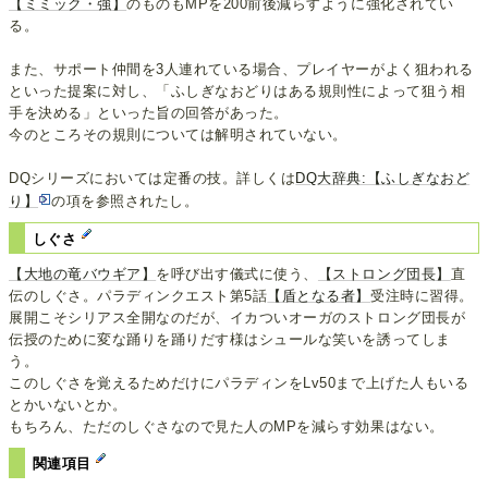
【ミミック・強】
のものもMPを200前後減らすように強化されてい
る。
また、サポート仲間を3人連れている場合、プレイヤーがよく狙われる
といった提案に対し、「ふしぎなおどりはある規則性によって狙う相
手を決める」といった旨の回答があった。
今のところその規則については解明されていない。
DQシリーズにおいては定番の技。詳しくは
DQ大辞典:【ふしぎなおど
り】
の項を参照されたし。
しぐさ
【大地の竜バウギア】
を呼び出す儀式に使う、
【ストロング団長】
直
伝のしぐさ。パラディンクエスト第5話
【盾となる者】
受注時に習得。
展開こそシリアス全開なのだが、イカついオーガのストロング団長が
伝授のために変な踊りを踊りだす様はシュールな笑いを誘ってしま
う。
このしぐさを覚えるためだけにパラディンをLv50まで上げた人もいる
とかいないとか。
もちろん、ただのしぐさなので見た人のMPを減らす効果はない。
関連項目