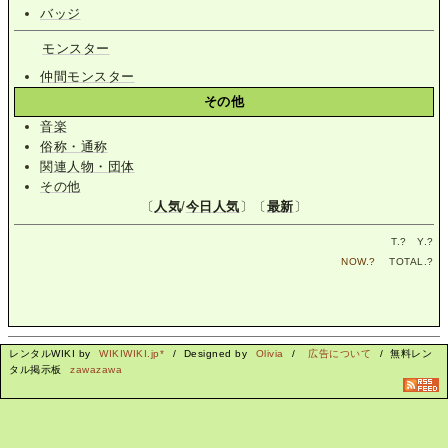
バッジ
モンスター
仲間モンスター
その他
音楽
俗称・通称
関連人物・団体
その他
〔
人気
/
今日人気
〕〔
最新
〕
T.
?
Y.
?
NOW.
?
TOTAL.
?
レンタルWIKI by
WIKIWIKI.jp*
/ Designed by
Olivia
/
広告について
/ 無料レン
タル掲示板
zawazawa