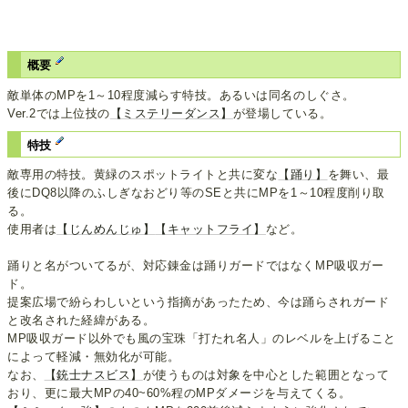
概要
敵単体のMPを1～10程度減らす特技。あるいは同名のしぐさ。
Ver.2では上位技の
【ミステリーダンス】
が登場している。
特技
敵専用の特技。黄緑のスポットライトと共に変な
【踊り】
を舞い、最
後にDQ8以降のふしぎなおどり等のSEと共にMPを1～10程度削り取
る。
使用者は
【じんめんじゅ】
【キャットフライ】
など。
踊りと名がついてるが、対応錬金は踊りガードではなくMP吸収ガー
ド。
提案広場で紛らわしいという指摘があったため、今は踊らされガード
と改名された経緯がある。
MP吸収ガード以外でも風の宝珠「打たれ名人」のレベルを上げること
によって軽減・無効化が可能。
なお、
【銃士ナスビス】
が使うものは対象を中心とした範囲となって
おり、更に最大MPの40~60%程のMPダメージを与えてくる。