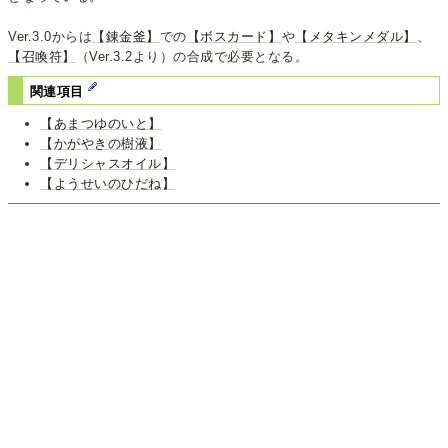
Ver.3.0からは
【錬金釜】
での
【ボスカード】
や
【メタキンメダル】
、
【召喚符】
（Ver.3.2より）の合成で必要となる。
関連項目
【あまつゆのいと】
【かがやきの樹液】
【デリシャスオイル】
【ようせいのひだね】