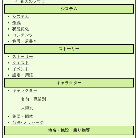
蒼天のソウラ
システム
システム
作戦
状態変化
コンテンツ
称号・肩書き
ストーリー
ストーリー
クエスト
イベント
設定・用語
キャラクター
キャラクター
名前・職業別
大陸別
集団・団体
台詞･メッセージ
地名・施設・乗り物等