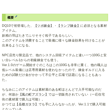
概要
DQ10で初登場した、
【ツボ錬金】
・
【ランプ錬金】
に必須となる素材
アイテム。
妖精の羽ばたきでふりそそぐ粒子であるらしい。
このアイテムを消費することで装備に様々な錬金効果を付けることが
出来るようになる。
NPC店売り限定品で、他のシステム回収アイテムと違い一つ100Gと安
い分レベル1からの初級錬金でも使う。
Ver.1.0のゲーム開始すぐのころはこの100Gも非常に重く、他の職人は
低レベル装備には店専用素材を使わなかったので、錬金ギルドに入る
ための試験だけ金がかかって不公平と広場で話題になることもあっ
た。
ちなみにこのアイテムは素材屋のある町ほとんどで入手可能なのだ
が、何故か
【風の町アズラン】
では一切販売されていない（一応住宅
街の素材屋で購入は可能）。
かつては
【岳都ガタラ】
でも手に入らなかったが、Ver.1.1で購入可能
となっている。