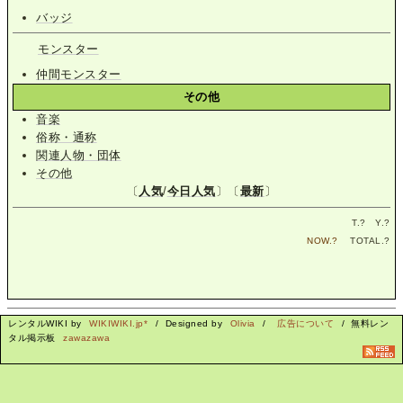
バッジ
モンスター
仲間モンスター
その他
音楽
俗称・通称
関連人物・団体
その他
〔
人気
/
今日人気
〕〔
最新
〕
T.
?
Y.
?
NOW.
?
TOTAL.
?
レンタルWIKI by
WIKIWIKI.jp*
/ Designed by
Olivia
/
広告について
/ 無料レン
タル掲示板
zawazawa