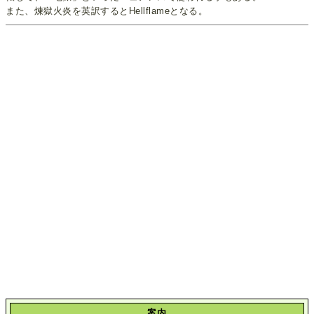
また、煉獄火炎を英訳するとHellflameとなる。
案内