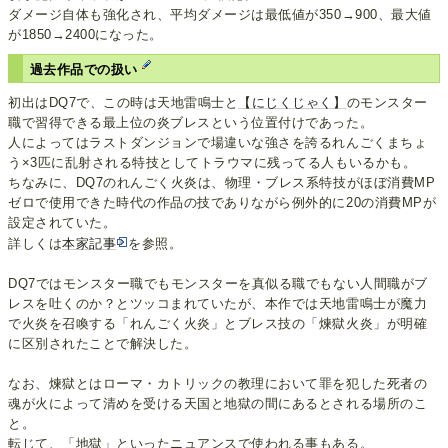
ダメージ自体も強化され、平均ダメージは最低値が350→900、最大値
が1850→2400になった。
過去作品での扱い
初出はDQ7で、この時は天地雷鳴士と
【にじくじゃく】
のモンスター
職で習得できる最上位の炎ブレスという位置付けであった。
人によってはラストダンジョンで場違いな強さを誇るれんごくまちょ
う×3匹に乱射される特技としてトラウマに残ってる人もいるかも。
ちなみに、DQ7のれんごく火炎は、物理・ブレス系特技がほぼ消費MP
ゼロで使用できた時代の作品の技でありながら例外的に20の消費MPが
設定されていた。
詳しくは
本家記事
を参照。
DQ7ではモンスター職でもモンスターを真似る職でもない人間職がブ
レスを吐くのか？とツッコまれていたが、本作では天地雷鳴士が魔力
で火炎を召喚する「れんごく火炎」とブレス技の「煉獄火炎」が明確
に区別されたことで解決した。
なお、煉獄とはローマ・カトリックの教理において罪を犯した死者の
魂が火によって清めを受ける天国と地獄の間にあるとされる場所のこ
と。
転じて、「地獄」といったニュアンスで使われる事もある。