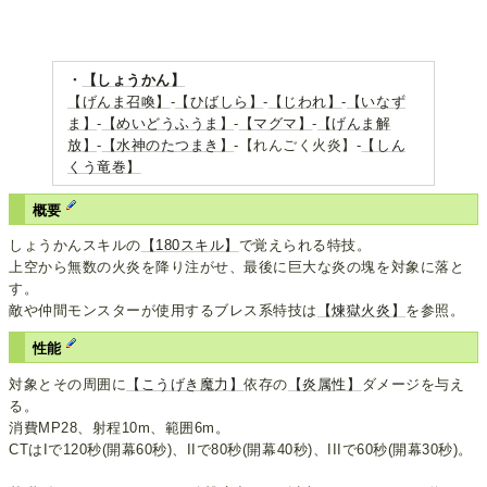
・
【しょうかん】
【げんま召喚】
-
【ひばしら】
-
【じわれ】
-
【いなず
ま】
-
【めいどうふうま】
-
【マグマ】
-
【げんま解
放】
-
【水神のたつまき】
-【れんごく火炎】-
【しん
くう竜巻】
概要
しょうかんスキルの
【180スキル】
で覚えられる特技。
上空から無数の火炎を降り注がせ、最後に巨大な炎の塊を対象に落と
す。
敵や仲間モンスターが使用するブレス系特技は
【煉獄火炎】
を参照。
性能
対象とその周囲に
【こうげき魔力】
依存の
【炎属性】
ダメージを与え
る。
消費MP28、射程10m、範囲6m。
CTはIで120秒(開幕60秒)、IIで80秒(開幕40秒)、IIIで60秒(開幕30秒)。