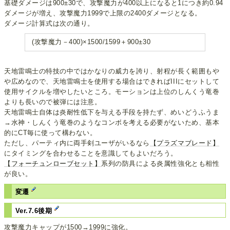
基礎ダメージは900±30で、攻撃魔力が400以上になると1につき約0.94
ダメージが増え、攻撃魔力1999で上限の2400ダメージとなる。
ダメージ計算式は次の通り。
(攻撃魔力－400)×1500/1599＋900±30
天地雷鳴士の特技の中ではかなりの威力を誇り、射程が長く範囲もや
や広めなので、天地雷鳴士を使用する場合はできればIIIにセットして
使用サイクルを増やしたいところ。モーションは上位のしんくう竜巻
よりも長いので被弾には注意。
天地雷鳴士自体は炎耐性低下を与える手段を持たず、めいどうふうま
→水神・しんくう竜巻のようなコンボを考える必要がないため、基本
的にCT毎に使って構わない。
ただし、パーティ内に両手剣ユーザがいるなら
【プラズマブレード】
にタイミングを合わせることを意識してもよいだろう。
【フォーチュンローブセット】
系列の防具による炎属性強化とも相性
が良い。
変遷
Ver.7.6後期
攻撃魔力キャップが1500→1999に強化。