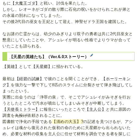
もに
【大魔王ゴダ】
と戦い、討伐を果たした。
しかし、レオーネがゴダの散り際に石化の呪いをかけられこれが弟と
の永遠の別れになってしまった。
その後2代目の巫女を王妃として迎え、神聖ゼドラ王国を建国した。
なお謎の亡霊からは、幼少のみぎりより双子の勇者は共に2代目巫女と
懇意にしていたことや、アシュレイが明るい性格でよりウマが合って
いたことも語られる。
【天星の英雄たち】
（Ver.6.0ストーリー）
【英雄】
として
【天星郷】
に招かれている。
最初は
【紺碧の試練】
で彼のことを聞くことができ、
【ホーリーキン
グ】
を強力な一撃で下して8匹のスライムに分裂させて弾き飛ばしてし
まったという。
実際に出会うのは「浄罪の泉」で、そこでアシュレイがみそぎを行お
うとしたところで汚水が噴出してしまいみそぎが中断してしまう。
【天使長ミトラー】
に報告にいったところで
【主人公】
と共に原因の
調査を
丸投げ
依頼されることに。
図書館で浄化の手段である
【清めの大玉】
?
の記述を見つけるが、アシ
ュレイは魂から復元された仮初の命のために天星郷から出られないた
め、必要な材料の収集を主人公に任せて材料を調合できる者を探しに