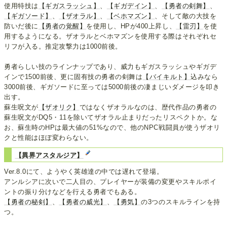
使用特技は
【ギガスラッシュ】
、
【ギガデイン】
、
【勇者の剣舞】
、
【ギガソード】
、
【ザオラル】
、
【ベホマズン】
、そして敵の大技を
防いだ後に
【勇者の覚醒】
を使用し、HPが400上昇し、
【雷刃】
を使
用するようになる。ザオラルとベホマズンを使用する際はそれぞれセ
リフが入る。推定攻撃力は1000前後。
勇者らしい技のラインナップであり、威力もギガスラッシュやギガデ
インで1500前後、更に固有技の勇者の剣舞は
【バイキルト】
込みなら
3000前後、ギガソードに至っては5000前後の凄まじいダメージを叩き
出す。
蘇生呪文が
【ザオリク】
ではなくザオラルなのは、歴代作品の勇者の
蘇生呪文がDQ5・11を除いてザオラル止まりだったリスペクトか。な
お、蘇生時のHPは最大値の51%なので、他のNPC戦闘員が使うザオリ
クと性能はほぼ変わらない。
【異界アスタルジア】
Ver.8.0にて、ようやく英雄達の中では遅れて登場。
アンルシアに次いで二人目の、プレイヤーが装備の変更やスキルポイ
ントの振り分けなどを行える勇者でもある。
【勇者の秘剣】
、
【勇者の威光】
、
【勇気】
の3つのスキルラインを持
つ。