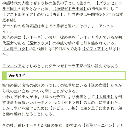
神話時代の人物でゼドラ族の族長の子として生まれ、
【グランゼドー
ラ王国】
の前身となった国、
【神聖ゼドラ王国】
の初代国王にして
【アストルティア】
の初代
【勇者】
。
担当声優は松岡禎丞
(少年時は櫻
庭有紗)。
ゲーム内の名前表記は今までの勇者と違い、そのまま「アシュレ
イ」。
双子の弟に
【レオーネ】
がおり、彼の事を「レオ」と呼んでいるが初
代巫女である
【巫女クラメ】
の神託で幼い頃に引き離されている。
【大魔王ゴダ】
の討伐後には2代目巫女である
【ダフィア】
と結ばれ
た。
アンルシア
をはじめとしたグランゼドーラ王家の遠い祖先でもある。
Ver.5.3
悔恨の園と哀惜の砂漠のうつしよの境界地にいる
【謎の亡霊】
たちか
ら彼の生い立ちについて聞くことができる。
いわく初代巫女が神より賜った予言により勇者として
【大魔王】
を倒
す運命を背負いレオーネとともに
【ゼドラ族】
の母の元に生まれた。
しかし争いを避けるために
【レビュール族】
に弟を里子に出され、弟
と離れ離れになることになる。
その後、弟レオーネと2代目の巫女、師である
【剣聖ガーニハン】
とと