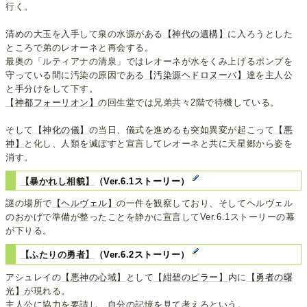
行く。
清めの大玉を入手して泉の水源がある
【神代の遺構】
に入ろうとした
ところで弟のレオーネと再会する。
最奥の「ルティアナの清泉」ではレオーネが水をくみ上げるポンプを
守っている間に汚染の原因である
【汚染源ヘドロヌーバ】
達を主人公
と手分けをして下す。
【神都フォーリオン】
の回生堂では兄弟共々2階で待機している。
そして
【神化の儀】
の当日、儀式を進めるも突如異変が起こって
【悪
神】
と化し、人類を滅ぼすと宣言してレオーネと共に天星郷から姿を
消す。
【暴かれし相貌】
（Ver.6.1ストーリー）
謎の場所で
【ヘルヴェル】
の一件を観察しており、そしてヘルヴェル
のおかげで準備が整ったことを静かに宣言してVer.6.1ストーリーの幕
が下りる。
【ふたりの勇者】
（Ver.6.2ストーリー）
アシュレイの
【悪神の心域】
として
【紺碧のピラー】
内に
【勇者の曙
光】
が現れる。
主人公に協力を要請し、自分の記憶を見て考えろという。