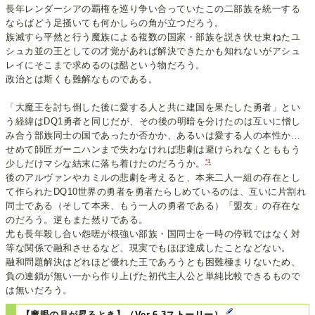
長年レンダーシアの覇権を巡り争い合っていたこの二部族を統一する
ならばどう足掻いても何かしらの角が立つだろう。
族滅すら平然と行う魔族による複数の国家・部族を説き伏せ束ねたユ
シュカ並の王としての才覚があれば解決できたかも知れないがアシュ
レイにそこまで求めるのは酷という物だろう。
政治とは斯くも難解なものである。
「大魔王を討ち倒した後に愛する人と共に建国を果たした勇者」とい
う経緯はDQ1勇者と同じだが、その後の明暗を分けたのは互いに憎し
み合う部族同士の国であったか否かか、あるいは愛する人の本性か…
せめて師匠ガーニハンまで失わなければ悲劇は避けられなくとももう
*1
少しだけマシな結末に落ち着けたのだろうか。
後のアルヴァンやカミルの悲劇を考えると、本来二人一組の存在とし
て作られたDQ10世界の勇者を勇者たらしめているのは、互いに片割れ
同士である（そして本来、もう一人の勇者である）「盟友」の存在な
のだろう。逆もまた然りである。
尤も長年殺し合い怨嗟が根強い部族・国同士を一時の停戦ではなく対
等な関係で融和させるなど、現実でもほぼ達成したことなどない。
融和問題解決はどれほど優れた王であろうとも困難極まりないため、
負の連鎖が無い一から作り上げた初代主人公と単純比較できるもので
は無いだろう。
【魔眼の月が昇るとき】
（Ver.6.3ストーリー）