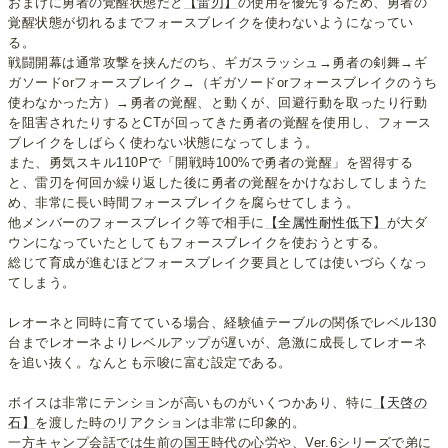
おまけに勇者の覚醒状態だと
【雷刃】
の使用を優先するため、勇者の
覚醒状態が切れるまでフォースブレイクを使わないようになってい
る。
戦闘開幕は通常攻撃を挟んだのち、ギガスラッシュ→勇者の剣舞→ギ
ガソードorフォースブレイク→（ギガソードorフォースブレイクのうち
使わなかった方）→勇者の覚醒、と動くが、回避行動を取ったり行動
を阻害されたりするとCTが回ってきた勇者の覚醒を使用し、フォース
ブレイクをしばらく使わない状態になってしまう。
また、勇気スキル110Pで「開戦時100%で勇者の覚醒」を習得する
と、雷刃を何回か繰り返した後に勇者の覚醒をかけなおしてしまうた
め、非常に長い時間フォースブレイクを腐らせてしまう。
他メンバーのフォースブレイク等で相手に
【全属性耐性低下】
が大ダ
ウンになっていたとしてもフォースブレイクを使おうとする。
総じて育成が進むほどフォースブレイク要員としては使いづらくなっ
てしまう。
レオーネと同時に育てている場合、経験値テーブルの関係でレベル130
台までレオーネよりレベルアップが遅いが、急激に成長してレオーネ
を追い抜く。なんとも示唆に富む設定である。
ボイスは非常にテンションが高いものがいくつかあり、特に
【天啓の
石】
を渡した時のリアクションは非常に印象的。
一方キャンプ会話では生前の国王時代の心労や、Ver.6シリーズで弟に