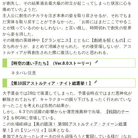
が創失し、その結果過去最大級の対立が起こってしまった状況に心を
痛めていたようだ。
主人公に創生のチカラを注ぎ本来の姿を取り戻させるが、それでもま
だ実体を取り戻すことができなかった。「お前にはまだここでやるこ
とが残っているのかもしれない」と言い残し、時間切れで創失の世界
から姿を消した。
その後他の英雄神や
【グランゼニス】
とともに
【創絶を招くもの】
に
立ち向かうが、まとめて消滅させられた。その後登場しないが、アス
トルティアが再創生された際に復活したものと思われる。
【時空の迷い子たち】
（Ver.8.0ストーリー）
ネタバレ注意
【第10回アストルティア・ナイト総選挙！】
大予選会では28位で落選してしまった。予選会時点ではまだ悪神化が
解除されておらず、キャラクターの掘り下げもまったく行われていな
かったことを考えれば当然の結果か。
しかし、6.3での活躍の影響からか運営推薦枠で出場。
【戦闘のテー
マ】
をBGMに登場している。
この出場経緯は
【美の競演！ 第9回アストルティア・クイーン総選
挙！】
の
【リンベリィ】
以来となる。
参加できなかったレオーネの分も頑張ろうと奮闘している様だ（なお