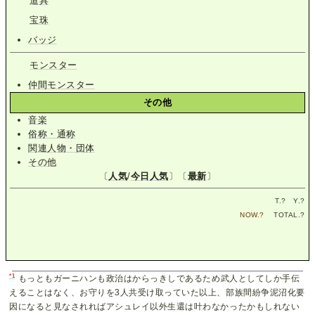
道具
宝珠
バッジ
モンスター
仲間モンスター
その他
音楽
俗称・通称
関連人物・団体
その他
〔
人気
/
今日人気
〕〔
最新
〕
T.
?
Y.
?
NOW.
?
TOTAL.
?
*1
もっともガーニハンも政治はからっきしであるため武人としてしか手伝
えることはなく、お守りを3人共受け取っていた以上、部族間紛争泥沼化要
因になると見なされればアシュレイ以外生還は叶わなかったかもしれない