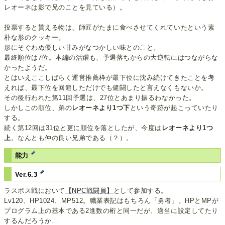
レオーネは影で兄のことを見ている）。
投票すると貰える物は、師匠がたまに食べさせてくれていたという素
朴な形のクッキー。
形にそぐわぬ優しい甘みがなつかしい味とのこと。
最終順位は7位。本編の活躍も、予選落ちからの大逆転にはつながらな
かったようだ。
とはいえここしばらく運営推薦枠が最下位に沈み続けてきたことを考
えれば、最下位を回避しただけでも健闘したと言えなくもないか。
その後行われた第11回予選は、27位とあまり振るわなかった。
しかしこの順位、弟の
レオーネより1つ下
という奇跡が起こっていたり
する。
続く第12回は31位と更に順位を落としたが、今度は
レオーネより1つ
上
。なんとも仲の良い兄弟である（？）。
能力
Ver.6.3
ラスボス戦において
【NPC戦闘員】
として参加する。
Lv120、HP1024、MP512。職業表記はもちろん「勇者」。HPとMPが
プログラム上の基本である2進数の桁と同一だが、適当に設定してたり
するんだろうか…