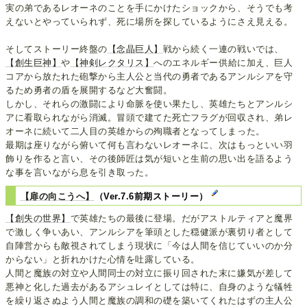
実の弟であるレオーネのことを手にかけたショックから、そうでも考
えないとやっていられず、死に場所を探しているようにさえ見える。
そしてストーリー終盤の
【念晶巨人】
戦から続く一連の戦いでは、
【創生巨神】
や
【神剣レクタリス】
へのエネルギー供給に加え、巨人
コアから放たれた砲撃から主人公と当代の勇者であるアンルシアを守
るため勇者の盾を展開するなど大奮闘。
しかし、それらの激闘により命脈を使い果たし、英雄たちとアンルシ
アに看取られながら消滅。冒頭で建てた死亡フラグが回収され、弟レ
オーネに続いて二人目の英雄からの殉職者となってしまった。
最期は座りながら俯いて何も言わないレオーネに、次はもっといい羽
飾りを作ると言い、その後師匠は気が短いと生前の思い出を語るよう
な事を言いながら息を引き取った。
【扉の向こうへ】
（Ver.7.6前期ストーリー）
【創失の世界】
で英雄たちの最後に登場。だがアストルティアと魔界
で激しく争いあい、アンルシアを筆頭とした穏健派が裏切り者として
自陣営からも敵視されてしまう現状に「今は人間を信じていいのか分
からない」と折れかけた心情を吐露している。
人間と魔族の対立や人間同士の対立に振り回された末に嫌気が差して
悪神と化した過去があるアシュレイとしては特に、自身のような犠牲
を繰り返さぬよう人間と魔族の調和の礎を築いてくれたはずの主人公