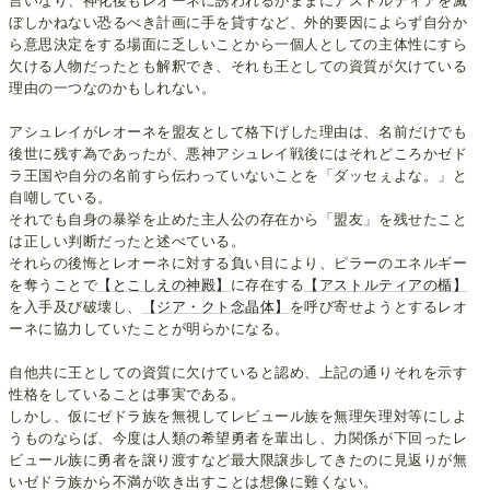
言いなり、神化後もレオーネに誘われるがままにアストルティアを滅
ぼしかねない恐るべき計画に手を貸すなど、外的要因によらず自分か
ら意思決定をする場面に乏しいことから一個人としての主体性にすら
欠ける人物だったとも解釈でき、それも王としての資質が欠けている
理由の一つなのかもしれない。
アシュレイがレオーネを盟友として格下げした理由は、名前だけでも
後世に残す為であったが、悪神アシュレイ戦後にはそれどころかゼド
ラ王国や自分の名前すら伝わっていないことを「ダッセぇよな。」と
自嘲している。
それでも自身の暴挙を止めた主人公の存在から「盟友」を残せたこと
は正しい判断だったと述べている。
それらの後悔とレオーネに対する負い目により、ピラーのエネルギー
を奪うことで
【とこしえの神殿】
に存在する
【アストルティアの楯】
を入手及び破壊し、
【ジア・クト念晶体】
を呼び寄せようとするレオ
ーネに協力していたことが明らかになる。
自他共に王としての資質に欠けていると認め、上記の通りそれを示す
性格をしていることは事実である。
しかし、仮にゼドラ族を無視してレビュール族を無理矢理対等にしよ
うものならば、今度は人類の希望勇者を輩出し、力関係が下回ったレ
ビュール族に勇者を譲り渡すなど最大限譲歩してきたのに見返りが無
いゼドラ族から不満が吹き出すことは想像に難くない。