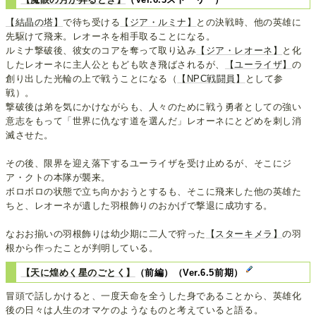
【結晶の塔】
で待ち受ける
【ジア・ルミナ】
との決戦時、他の英雄に
先駆けて飛来。レオーネを相手取ることになる。
ルミナ撃破後、彼女のコアを奪って取り込み
【ジア・レオーネ】
と化
したレオーネに主人公ともども吹き飛ばされるが、
【ユーライザ】
の
創り出した光輪の上で戦うことになる（
【NPC戦闘員】
として参
戦）。
撃破後は弟を気にかけながらも、人々のために戦う勇者としての強い
意志をもって「世界に仇なす道を選んだ」レオーネにとどめを刺し消
滅させた。
その後、限界を迎え落下するユーライザを受け止めるが、そこにジ
ア・クトの本隊が襲来。
ボロボロの状態で立ち向かおうとするも、そこに飛来した他の英雄た
ちと、レオーネが遺した羽根飾りのおかげで撃退に成功する。
なおお揃いの羽根飾りは幼少期に二人で狩った
【スターキメラ】
の羽
根から作ったことが判明している。
【天に煌めく星のごとく】
（前編）（Ver.6.5前期）
冒頭で話しかけると、一度天命を全うした身であることから、英雄化
後の日々は人生のオマケのようなものと考えていると語る。