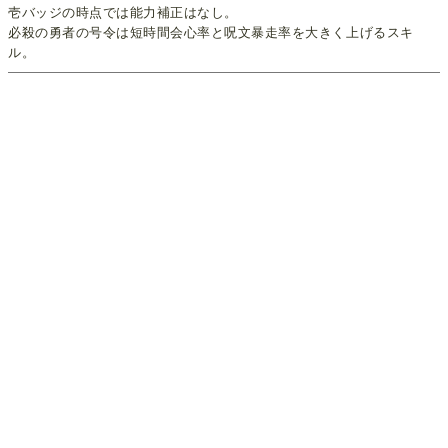
壱バッジの時点では能力補正はなし。
必殺の勇者の号令は短時間会心率と呪文暴走率を大きく上げるスキ
ル。