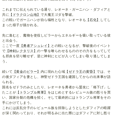
これまでに伝えられている通り、レオーネ・ガーニハン・ダフィアと
共に
【ドラクロン山地】
で大魔王ゴダを撃破。
この戦いでガーニハンが自ら犠牲となり、レオーネも
【石化】
してし
まった様子が描かれる。
先に進むと、魔物を使役しピラーからエネルギーを吸い取っている彼
と出会う。
ここで一度
【勇者アシュレイ】
との戦いとなるが、撃破後のイベント
で
【神剣レクタリス】
の一撃を喰らわせるもののその力をもってして
も邪炎を切り離せず、逆に神剣にヒビが入ってしまい取り逃してしま
う。
続いて
【黄金のピラー】
内に現れた心域
【ゼドラ王の黄昏】
では、そ
の後ダフィアを妻とし、神聖ゼドラ王国を建国してからの出来事が語
られる。
国名をゼドラのみとしたり、レオーネを勇者から盟友に「格下げ」し
たことが
【トランブル将軍】
をはじめとするレビュール族の怒りを買
い、国家分裂の危機を招く。そして最終的にはトランブル将軍をその
手にかけてしまう。
これには反乱分子のレビュール族を排除しようとしたダフィアの暗躍
が深く関わっており、それが明るみに出た際にはダフィアに対し怒り