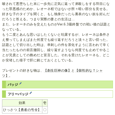
唆されて悪堕ちした末に一歩先に正気に返って弟殺しをする羽目にな
った罪悪感のためか、レオーネ程ではないが所々暗い部分を見せる。
好きな子のタイプを聞くと、もし独身だったら裏表のない奴を好んだ
だろうと答える。つまり実際の妻との生活は…
また、レオーネのみを交えたものがVer.6.3最終盤での戦い後の話題と
なっている。
もう二度とあんな思いはしたくないと吐露するが、レオーネは条件さ
え整ってしまえばまた何度でも繰り返すだろうと淡々と言い切った。
話題として切り出した時は、串刺しの件を茶化すように言われて辛く
当たったものの前言撤回し、繰り返すようなら何度でも止めてやるこ
とが兄貴としての務めだと宣言した。それを受けたレオーネも、どこ
か安堵した様子で肝に銘じておくとしている。
プレゼントの好きな物は、
【創生巨神の像】
と
【個性的なＴシャ
ツ】
。
バッジ
フリーバッジ
効果
壱
ひっさつ
【勇者の号令】
〇