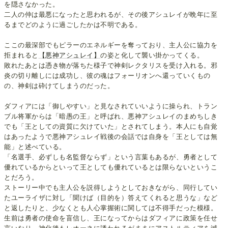
を隠さなかった。
二人の仲は最悪になったと思われるが、その後アシュレイが晩年に至
るまでどのように過ごしたかは不明である。
ここの最深部でもピラーのエネルギーを奪っており、主人公に協力を
拒まれると
【悪神アシュレイ】
の姿と化して襲い掛かってくる。
敗れたあとは憑き物が落ちた様子で神剣レクタリスを受け入れる。邪
炎の切り離しには成功し、彼の魂はフォーリオンへ還っていくもの
の、神剣は砕けてしまうのだった。
ダフィアには「御しやすい」と見なされていいように操られ、トラン
ブル将軍からは「暗愚の王」と呼ばれ、悪神アシュレイのまめちしき
でも「王としての資質に欠けていた」とされてしまう。本人にも自覚
はあったようで悪神アシュレイ戦後の会話では自身を「王としては無
能」と述べている。
「名選手、必ずしも名監督ならず」という言葉もあるが、勇者として
優れているからといって王としても優れているとは限らないというこ
とだろう。
ストーリー中でも主人公を説得しようとしておきながら、同行してい
たユーライザに対し「聞けば（目的を）答えてくれると思うな」など
と返したりと、少なくとも人心掌握術に関しては不得手だった模様。
生前は勇者の使命を盲信し、王になってからはダフィアに政策を任せ