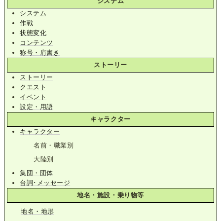
システム
システム
作戦
状態変化
コンテンツ
称号・肩書き
ストーリー
ストーリー
クエスト
イベント
設定・用語
キャラクター
キャラクター
名前・職業別
大陸別
集団・団体
台詞･メッセージ
地名・施設・乗り物等
地名・地形