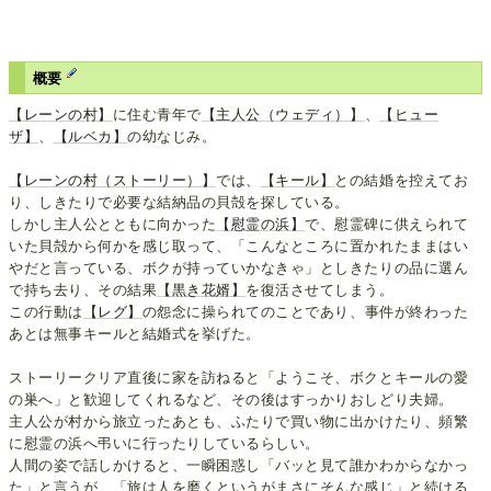
概要
【レーンの村】
に住む青年で
【主人公（ウェディ）】
、
【ヒュー
ザ】
、
【ルベカ】
の幼なじみ。
【レーンの村（ストーリー）】
では、
【キール】
との結婚を控えてお
り、しきたりで必要な結納品の貝殻を探している。
しかし主人公とともに向かった
【慰霊の浜】
で、慰霊碑に供えられて
いた貝殻から何かを感じ取って、「こんなところに置かれたままはい
やだと言っている、ボクが持っていかなきゃ」としきたりの品に選ん
で持ち去り、その結果
【黒き花婿】
を復活させてしまう。
この行動は
【レグ】
の怨念に操られてのことであり、事件が終わった
あとは無事キールと結婚式を挙げた。
ストーリークリア直後に家を訪ねると「ようこそ、ボクとキールの愛
の巣へ」と歓迎してくれるなど、その後はすっかりおしどり夫婦。
主人公が村から旅立ったあとも、ふたりで買い物に出かけたり、頻繁
に慰霊の浜へ弔いに行ったりしているらしい。
人間の姿で話しかけると、一瞬困惑し「バッと見て誰かわからなかっ
た」と言うが、「旅は人を磨くというがまさにそんな感じ」と続ける