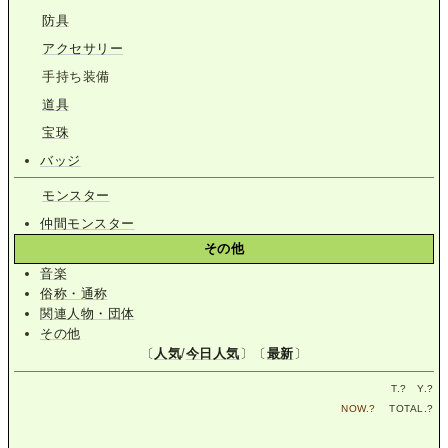
防具
アクセサリー
手持ち装備
道具
宝珠
バッジ
モンスター
仲間モンスター
その他
音楽
俗称・通称
関連人物・団体
その他
〔
人気
/
今日人気
〕〔
最新
〕
T.
?
Y.
?
NOW.
?
TOTAL.
?