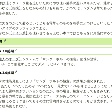
作は遅くダメージ量も乏しいためにやや使い勝手の悪いスキルだが、通常
わゆる
【相撲】
をしながらの削りも可能で、かつてはランダム攻撃であっ
も存在した。
に矢をつがえて射るというよりも電撃そのものを相手にぶつけるといった
いタイプのグラフィックである。
かなか
【デイン系】
を使わせてもらえない本作ではこちらを代用品にする
遷
er.3.0前期
達人のオーブ】
システムで「サンダーボルトの極意」宝珠が登場。
ベル5まで強化することでダメージが+25％される。
er.3.0後期
珠の性能見直しにより「サンダーボルトの極意」の効果が強化された。
v1あたり+5%だったのが+15%になり、最大で+75%も伸ばせるようになっ
れまた雷鳴突きポジションなのだが、弓の場合、極意があってもさみだれ
う最有力職である魔法戦士にはフォースがあるのでアドバンテージとなり
が狙えるどうぐ使いでもその槍に雷鳴付きがあるのでそっちが優先され、
で結局使われない。