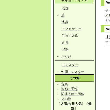
装備品・アイテム
V
武器
チ
盾
相
ど
防具
アクセサリー
Ve
手持ち装備
【
テ
道具
宝珠
バッジ
モンスター
仲間モンスター
その他
音楽
俗称・通称
関連人物・団体
その他
〔
人気
/
今日人気
〕〔
最
新
〕