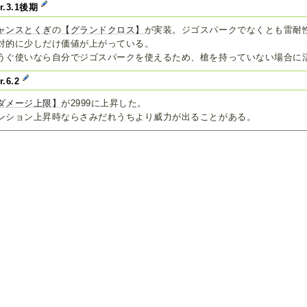
er.3.1後期
ャンスとくぎ
の
【グランドクロス】
が実装。ジゴスパークでなくとも雷耐
対的に少しだけ価値が上がっている。
うぐ使いなら自分でジゴスパークを使えるため、槍を持っていない場合に
r.6.2
ダメージ上限】
が2999に上昇した。
ンション上昇時ならさみだれうちより威力が出ることがある。