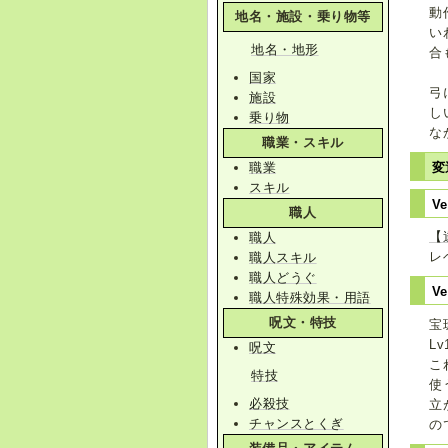
動
地名・施設・乗り物等
い
地名・地形
合
国家
弓
施設
し
乗り物
な
職業・スキル
職業
変
スキル
V
職人
【
職人
レ
職人スキル
職人どうぐ
V
職人特殊効果・用語
呪文・特技
宝
L
呪文
こ
特技
使
必殺技
立
チャンスとくぎ
の