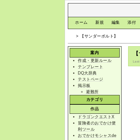
[
ホーム
|
新規
|
編集
|
添付
> 【サンダーボルト】
案内
【
作成・更新ルール
Last
テンプレート
DQ大辞典
テストページ
掲示板
避難所
カテゴリ
作品
ドラゴンクエストX
冒険者のおでかけ便
利ツール
おでかけモシャスde