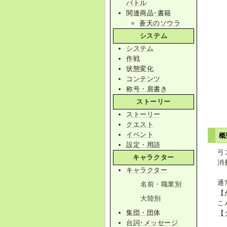
バトル
関連商品･書籍
蒼天のソウラ
システム
システム
作戦
状態変化
コンテンツ
称号・肩書き
ストーリー
ストーリー
クエスト
イベント
概
設定・用語
弓
キャラクター
消
キャラクター
通
名前・職業別
【
大陸別
こ
集団・団体
【
台詞･メッセージ