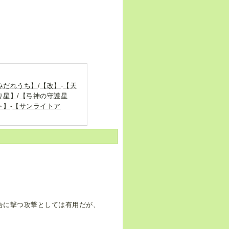
みだれうち】
/
【改】
-
【天
り星】
/
【弓神の守護星
ト】
-
【サンライトア
合に撃つ攻撃としては有用だが、