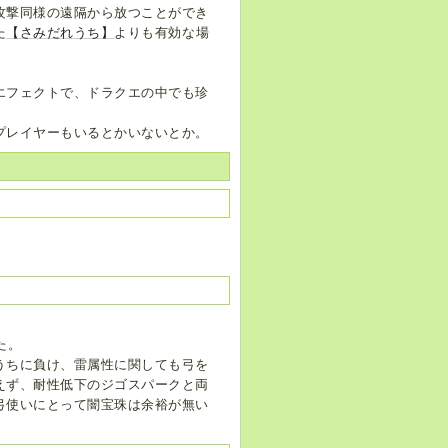
攻撃同様の遠隔から放つことができ
た
【さみだれうち】
よりも有効な場
エフェクトで、ドラクエの中でも珍
プレイヤーもいるとかいないとか。
た。
うちに負け、雷属性に関しても弓を
えず、耐性低下のジゴスパークと両
弓使いにとって闇宝珠は余裕が無い