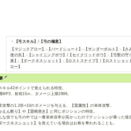
・
【弓スキル】
/
【弓の極意】
【マジックアロー】
-
【バードシュート】
-
【サンダーボルト】
-
【さ
使の矢】
-
【シャイニングボウ】
/
【セイクリッドボウ】
-
【弓聖の守
座】
-
【ダークネスショット】
-
【ロストスナイプ】
/
【ロストショッ
ロー】
要
スキル42ポイントで覚えられる特技。
費MP3、射程15ｍ、ダメージ上限2999。
常攻撃の1.2倍+10のダメージを与える、
【雷属性】
の単体攻撃。
かえん斬り】
や
【雷鳴突き】
と同じポジションの特技。
んな技でも弓の中では一番単体倍率が高かったのでテンションが乗った場
ダークネスショット】
を覚えている場合はお株を奪われることも。