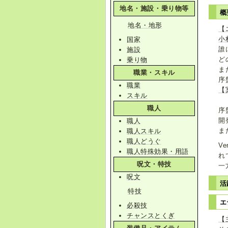
地名・施設・乗り物等
概
地名・地形
【
小
国家
誰
施設
ど
乗り物
ま
職業・スキル
序
職業
【
スキル
職人
序
開
職人
ま
職人スキル
職人どうぐ
V
職人特殊効果・用語
れ
呪文・特技
一
呪文
活
特技
エ
必殺技
チャンスとくぎ
【