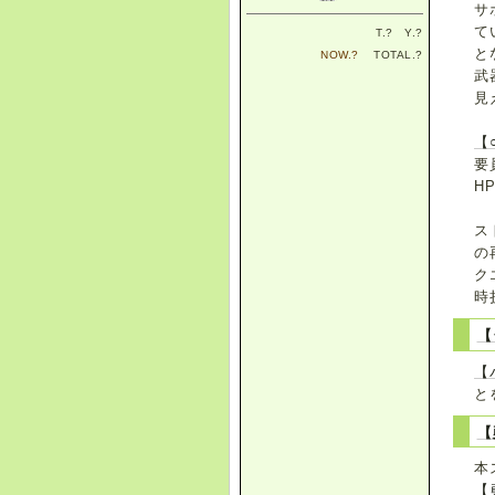
サ
て
T.
?
Y.
?
と
NOW.
?
TOTAL.
?
武
見
【
要
H
ス
の
ク
時
【
【
と
【
本
【