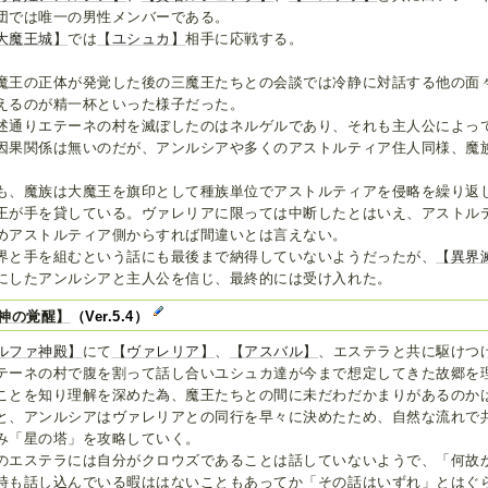
団では唯一の男性メンバーである。
大魔王城】
では
【ユシュカ】
相手に応戦する。
魔王の正体が発覚した後の三魔王たちとの会談では冷静に対話する他の面
えるのが精一杯といった様子だった。
述通りエテーネの村を滅ぼしたのはネルゲルであり、それも主人公によっ
因果関係は無いのだが、アンルシアや多くのアストルティア住人同様、魔
。
も、魔族は大魔王を旗印として種族単位でアストルティアを侵略を繰り返
王が手を貸している。ヴァレリアに限っては中断したとはいえ、アストル
めアストルティア側からすれば間違いとは言えない。
界と手を組むという話にも最後まで納得していないようだったが、
【異界
にしたアンルシアと主人公を信じ、最終的には受け入れた。
神の覚醒】
（Ver.5.4）
ルファ神殿】
にて
【ヴァレリア】
、
【アスバル】
、エステラと共に駆けつ
テーネの村で腹を割って話し合いユシュカ達が今まで想定してきた故郷を
ことを知り理解を深めた為、魔王たちとの間に未だわだかまりがあるのか
と、アンルシアはヴァレリアとの同行を早々に決めたため、自然な流れで
み「星の塔」を攻略していく。
のエステラには自分がクロウズであることは話していないようで、「何故
時も話し込んでいる暇ははないこともあってか「その話はいずれ」とはぐ