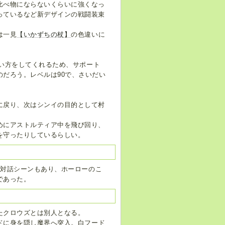
比べ物にならないくらいに強くなっ
っているなど新デザインの戦闘装束
は一見
【いかずちの杖】
の色違いに
い方をしてくれるため、サポート
だろう。レベルは90で、さいだい
に戻り、次はシンイの目的として村
めにアストルティア中を飛び回り、
を守ったりしているらしい。
の対話シーンもあり、ホーローのこ
であった。
たクロウズとは別人となる。
ドに身を隠し魔界へ突入。白フード