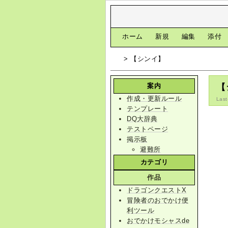
[
ホーム
|
新規
|
編集
|
添付
> 【シンイ】
案内
【
作成・更新ルール
Last
テンプレート
DQ大辞典
テストページ
掲示板
避難所
カテゴリ
作品
ドラゴンクエストX
冒険者のおでかけ便
利ツール
おでかけモシャスde