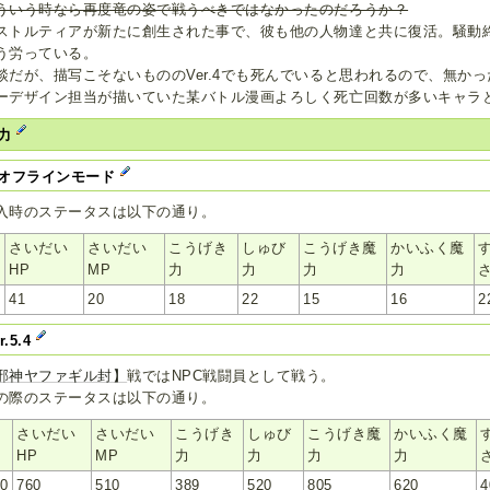
ういう時なら再度竜の姿で戦うべきではなかったのだろうか？
ストルティアが新たに創生された事で、彼も他の人物達と共に復活。騒動
う労っている。
談だが、描写こそないもののVer.4でも死んでいると思われるので、無か
ーデザイン担当が描いていた某バトル漫画よろしく死亡回数が多いキャラ
力
オフラインモード
入時のステータスは以下の通り。
さいだい
さいだい
こうげき
しゅび
こうげき魔
かいふく魔
v
HP
MP
力
力
力
力
41
20
18
22
15
16
2
r.5.4
邪神ヤファギル封】
戦ではNPC戦闘員として戦う。
の際のステータスは以下の通り。
さいだい
さいだい
こうげき
しゅび
こうげき魔
かいふく魔
v
HP
MP
力
力
力
力
00
760
510
389
520
805
620
4