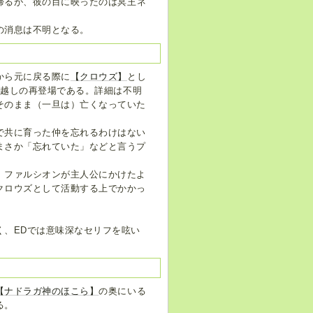
帰るが、彼の目に映ったのは冥王ネ
の消息は不明となる。
から元に戻る際に
【クロウズ】
とし
年越しの再登場である。詳細は不明
そのまま（一旦は）亡くなっていた
で共に育った仲を忘れるわけはない
まさか「忘れていた」などと言うプ
、ファルシオンが主人公にかけたよ
クロウズとして活動する上でかかっ
く、EDでは意味深なセリフを呟い
【ナドラガ神のほこら】
の奥にいる
る。