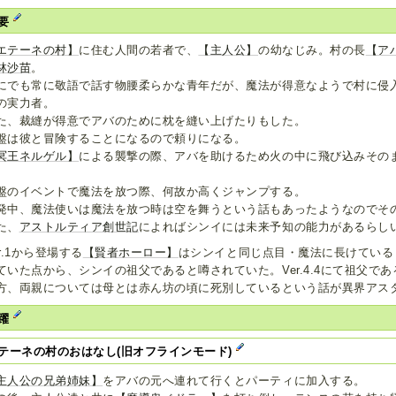
要
エテーネの村】
に住む人間の若者で、
【主人公】
の幼なじみ。村の長
【ア
林沙苗
。
にでも常に敬語で話す物腰柔らかな青年だが、魔法が得意なようで村に侵
の実力者。
た、裁縫が得意でアバのために枕を縫い上げたりもした。
盤は彼と冒険することになるので頼りになる。
冥王ネルゲル】
による襲撃の際、アバを助けるため火の中に飛び込みその
盤のイベントで魔法を放つ際、何故か高くジャンプする。
発中、魔法使いは魔法を放つ時は空を舞うという話もあったようなのでそ
た、
アストルティア創世記
によればシンイには未来予知の能力があるらし
er.1から登場する
【賢者ホーロー】
はシンイと同じ点目・魔法に長けている
ていた点から、シンイの祖父であると噂されていた。Ver.4.4にて祖父で
方、両親については母とは赤ん坊の頃に死別しているという話が異界アス
躍
テーネの村のおはなし(旧オフラインモード)
主人公の兄弟姉妹】
をアバの元へ連れて行くとパーティに加入する。