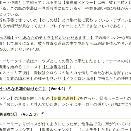
ポート仲間として戦ってくれる姿は
【魔導鬼ベドラー】
以来。彼も当時と
いる。この際の衣装は一見普段着に似ているが、軽鎧を纏い裾に模様が入
なっている。
器も序盤で使っていた
【かしの杖】
とは別の杖に変わっている（デザイン
えるが細部が異なっており、プレイヤーには入手できないものである）。
○○の輪】
や
【あなたのチカラを私がいただきます！】
で結構クレバーな戦
員として頼りになる。彼も数奇な運命の中で並みならぬ経験を積んできたの
P580、さいだいMP430。
トーリークリア後はクロウズとしての目的は果たしたとしてエテーネの村
再建を始める（クエスト
【生き返る村】
）。
エストクリア後は、普段はクロウズの竜の力を借りて新たな村人を探すた
折
【竜族の隠れ里】
の様子を見たり
【ドラクロン山地】
で飛竜たちの秩序
うつろなる花のゆりかご】
（Ver.4.4）
パドレ】
の洗脳を解くための
【胡蝶の護符】
?
を作った。賢者ホーローと
を「おじいさま」と呼んでいた為、シンイはホーローの孫という噂は本当
勇者復活】
（Ver.5.3）
ストーリーよりボイスが付くようになったが、他作品で先に声が付いてい
勇者姫アンルシア】
、
【賢者ルシェンダ】
、
【エステラ】
と共に白いフー