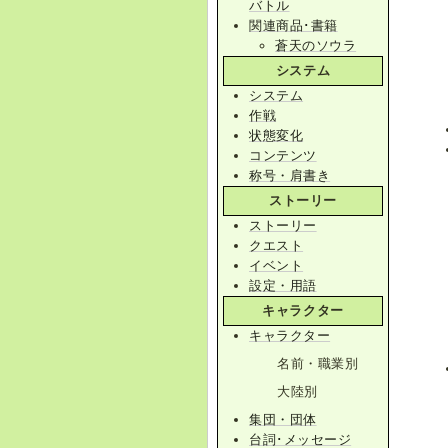
バトル
関連商品･書籍
蒼天のソウラ
システム
システム
作戦
状態変化
コンテンツ
称号・肩書き
ストーリー
ストーリー
クエスト
イベント
設定・用語
キャラクター
キャラクター
名前・職業別
大陸別
集団・団体
台詞･メッセージ