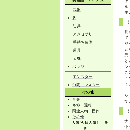
装備品・アイテム
そ
ル
武器
主
盾
【
防具
長
アクセサリー
て
手持ち装備
だ
と
道具
元
宝珠
と
バッジ
レ
こ
モンスター
う
て
仲間モンスター
その他
シ
音楽
て
俗称・通称
関連人物・団体
【
その他
ナ
〔
人気
/
今日人気
〕〔
最
中
新
〕