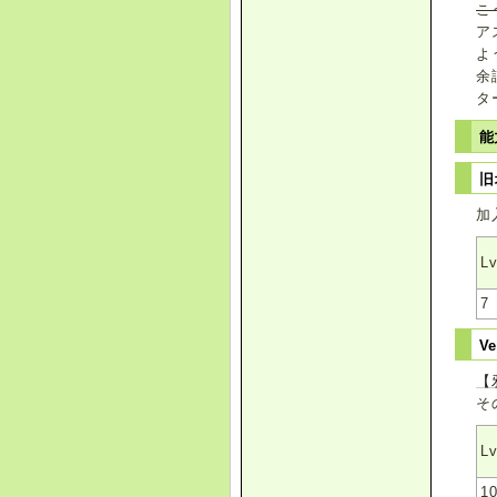
こ
ア
よ
余
タ
能
旧
加
L
7
Ve
【
そ
L
1