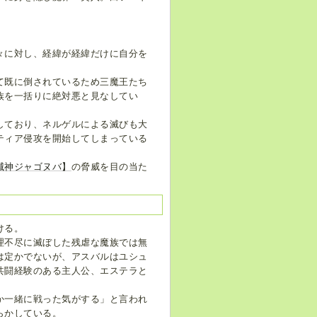
々に対し、経緯が経緯だけに自分を
て既に倒されているため三魔王たち
族を一括りに絶対悪と見なしてい
しており、ネルゲルによる滅びも大
ティア侵攻を開始してしまっている
滅神ジャゴヌバ】
の脅威を目の当た
ける。
理不尽に滅ぼした残虐な魔族では無
は定かでないが、アスバルはユシュ
共闘経験のある主人公、エステラと
か一緒に戦った気がする」と言われ
らかしている。