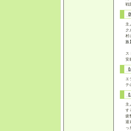
戦
【
主
ク
村
族
ス
安
【
エ
テ
【
主
す
疲
退
っ