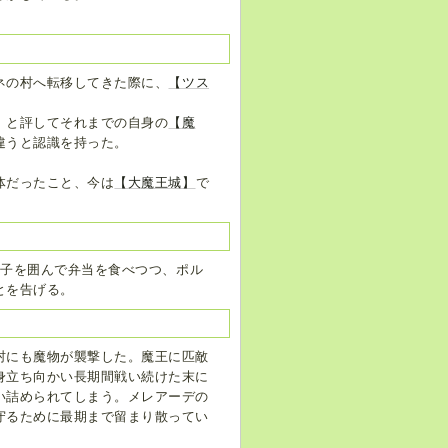
ネの村へ転移してきた際に、
【ツス
」と評してそれまでの自身の
【魔
違うと認識を持った。
体だったこと、今は
【大魔王城】
で
椅子を囲んで弁当を食べつつ、ポル
とを告げる。
村にも魔物が襲撃した。魔王に匹敵
身立ち向かい長期間戦い続けた末に
い詰められてしまう。メレアーデの
守るために最期まで留まり散ってい