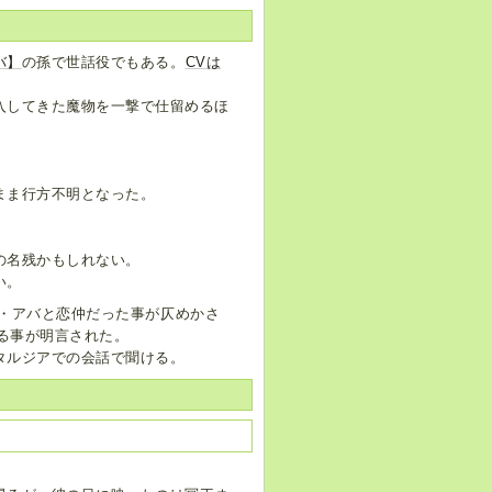
バ】
の孫で世話役でもある。
CVは
入してきた魔物を一撃で仕留めるほ
まま行方不明となった。
の名残かもしれない。
い。
・アバと恋仲だった事が仄めかさ
ある事が明言された。
タルジアでの会話で聞ける。