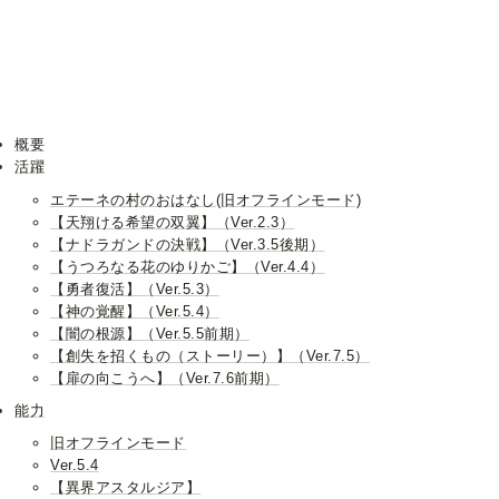
概要
活躍
エテーネの村のおはなし(旧オフラインモード)
【天翔ける希望の双翼】（Ver.2.3）
【ナドラガンドの決戦】（Ver.3.5後期）
【うつろなる花のゆりかご】（Ver.4.4）
【勇者復活】（Ver.5.3）
【神の覚醒】（Ver.5.4）
【闇の根源】（Ver.5.5前期）
【創失を招くもの（ストーリー）】（Ver.7.5）
【扉の向こうへ】（Ver.7.6前期）
能力
旧オフラインモード
Ver.5.4
【異界アスタルジア】