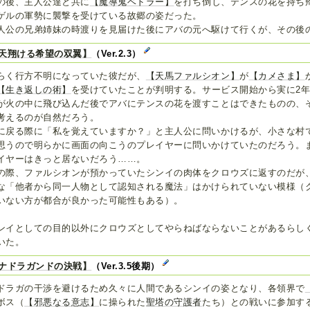
の後、主人公達と共に
【魔導鬼ベドラー】
を打ち倒し、テンスの花を持ち
ゲルの軍勢に襲撃を受けている故郷の姿だった。
人公の兄弟姉妹の時渡りを見届けた後にアバの元へ駆けて行くが、その後
天翔ける希望の双翼】
（Ver.2.3）
らく行方不明になっていた彼だが、
【天馬ファルシオン】
が
【カメさま】
【生き返しの術】
を受けていたことが判明する。サービス開始から実に2
が火の中に飛び込んだ後でアバにテンスの花を渡すことはできたものの、
考えるのが自然だろう。
に戻る際に「私を覚えていますか？」と主人公に問いかけるが、小さな村
思うので明らかに画面の向こうのプレイヤーに問いかけていたのだろう。
イヤーはきっと居ないだろう……。
の際、ファルシオンが預かっていたシンイの肉体をクロウズに返すのだが
な「他者から同一人物として認知される魔法」はかけられていない模様（
いない方が都合が良かった可能性もある）。
ンイとしての目的以外にクロウズとしてやらねばならないことがあるらし
いた。
ナドラガンドの決戦】
（Ver.3.5後期）
ドラガの干渉を避けるため久々に人間であるシンイの姿となり、各領界で
ボス（
【邪悪なる意志】
に操られた
聖塔の守護者
たち）との戦いに参加す