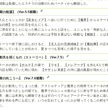
闘後は負傷したエステラの治療のためパーティから離脱した。
闇の根源】
（Ver.5.5前期）
人公とユシュカが
【巫女ヒメア】
へ会いに行くために
【魔界】
からエテー
ルの村】
からの伝言を伝えにくる。
に滞在することになった晩にユシュカらと話をし、ユシュカを「奇妙な人
】
の認識であった「目的のためには手段を選ばない残酷な
【種族】
」とは
トーリー終了後に話しかけると、
【主人公の兄弟姉妹】
が
【魔仙卿】
の正
静にしていることが伝わり、驚きつつも安堵した様子を見せる。
創失を招くもの（ストーリー）】
（Ver.7.5）
テーネの村の
【ポルテ】
の家で、
【ラキ】
、
【メレアーデ】
を含む4人で
の話を聞いていた時に現れ、
【サザミレ草原】
の沖に
謎の島影
が現れたこ
扉の向こうへ】
（Ver.7.6前期）
人公が創失してしまった後、アストルティアと魔界との戦争でエテーネの
る力を持つさしもの彼でも、魔界でのユシュカ達のように村を守るため単
弊、遂には本来なら瞬殺できるはずのベリアルとアークデーモン如きに追
避を求める声にも応じず、いつか忘れてしまった人が帰ってくるこの村を
た。