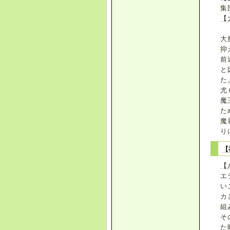
集
【
大
抑
前
と
た
尤
魔
た
魔
り
【
【
エ
い
カ
組
そ
た