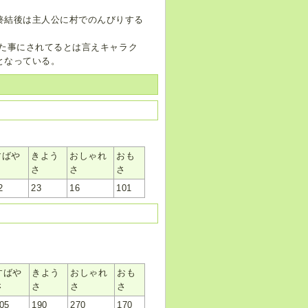
終結後は主人公に村でのんびりする
った事にされてるとは言えキャラク
となっている。
すばや
きよう
おしゃれ
おも
さ
さ
さ
さ
2
23
16
101
すばや
きよう
おしゃれ
おも
さ
さ
さ
さ
05
190
270
170