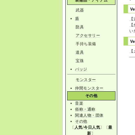
装備品・アイテム
Ve
武器
盾
【
【
防具
い
アクセサリー
Ve
手持ち装備
【
道具
宝珠
バッジ
モンスター
仲間モンスター
その他
音楽
俗称・通称
関連人物・団体
その他
〔
人気
/
今日人気
〕〔
最
新
〕