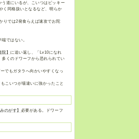
かう道にいるが、こいつはピッキー
うやく同格扱いとなるなど、明らか
ばかりでは2発食らえば速攻でお陀
半端ではない。
道院】
に追い返し、「Lv10になれ
、多くのドワーフから恐れられてい
ザーでもガタラへ向かいやすくなっ
ッフもこいつが場違いに強かったこと
【みのがす】
必要がある。ドワーフ