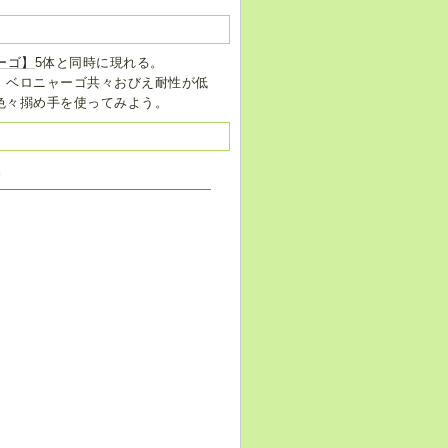
ーゴ】
5体と同時に現れる。
。ベロニャーゴ共々おびえ耐性が低
色々搦め手を使ってみよう。
。