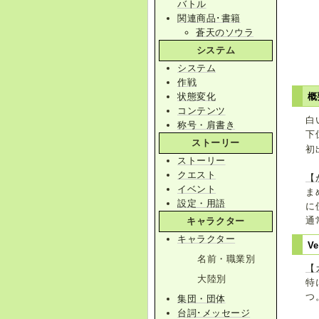
バトル
関連商品･書籍
蒼天のソウラ
システム
システム
作戦
状態変化
概
コンテンツ
白
称号・肩書き
下
ストーリー
初
ストーリー
クエスト
【
イベント
ま
設定・用語
に
通
キャラクター
キャラクター
Ve
名前・職業別
【
大陸別
特
つ
集団・団体
台詞･メッセージ