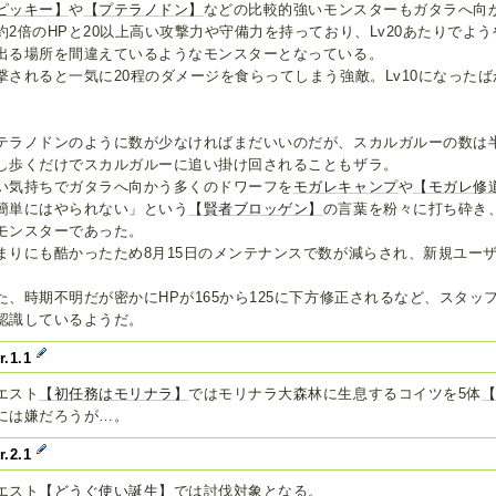
ピッキー】
や
【プテラノドン】
などの比較的強いモンスターもガタラへ向
約2倍のHPと20以上高い攻撃力や守備力を持っており、Lv20あたりでよ
出る場所を間違えているようなモンスターとなっている。
撃されると一気に20程のダメージを食らってしまう強敵。Lv10になった
。
テラノドンのように数が少なければまだいいのだが、スカルガルーの数は
し歩くだけでスカルガルーに追い掛け回されることもザラ。
い気持ちでガタラへ向かう多くのドワーフを
モガレキャンプ
や
【モガレ修
簡単にはやられない」という
【賢者ブロッゲン】
の言葉を粉々に打ち砕き
モンスターであった。
まりにも酷かったため8月15日のメンテナンスで数が減らされ、新規ユー
。
た、時期不明だが密かにHPが165から125に下方修正されるなど、スタ
認識しているようだ。
r.1.1
エスト
【初任務はモリナラ】
ではモリナラ大森林に生息するコイツを5体
には嫌だろうが…。
r.2.1
エスト
【どうぐ使い誕生】
では討伐対象となる。