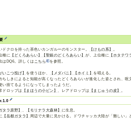
要
いドクロを持った茶色いカンガルーのモンスター。
【けもの系】
。
位種に
【どくろあらい】
【聖銀のどくろあらい】
が、上位種に
【ホタテワ
出はDQ6。詳しくは
こちら
を参照。
がいこつ投げ】
を使うほか、
【メダパニ】
【ホイミ】
を唱える。
めちしきによると知能が高くなったどくろあらいが進化した姿とされ、呪
使い捨てるようになってしまったようだ。
常ドロップは
【まほうの小ビン】
、レアドロップは
【まじゅうの皮】
。
r.1.0
ガタラ原野】
、
【モリナラ大森林】
に生息。
に
【岳都ガタラ】
周辺で大量に見かける。ドワチャッカ大陸が「難しい」
。