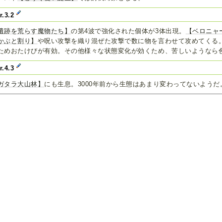
r.3.2
遺跡を荒らす魔物たち】
の第4波で強化された個体が3体出現。
【ベロニャ
かぶと割り】
や呪い攻撃を織り混ぜた攻撃で数に物を言わせて攻めてくる
ためおたけびが有効。その他様々な状態変化が効くため、苦しいようなら
r.4.3
ガタラ大山林】
にも生息。3000年前から生態はあまり変わってないようだ