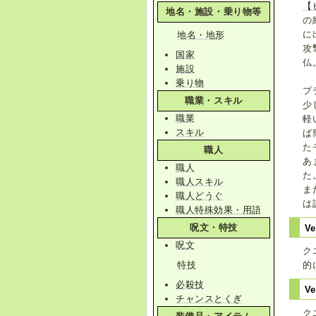
【
地名・施設・乗り物等
の
に
地名・地形
攻
国家
仏
施設
乗り物
プ
職業・スキル
少
職業
軽
スキル
ば
た
職人
あ
職人
た
職人スキル
ま
職人どうぐ
は
職人特殊効果・用語
呪文・特技
Ve
呪文
ク
特技
的
必殺技
Ve
チャンスとくぎ
ク