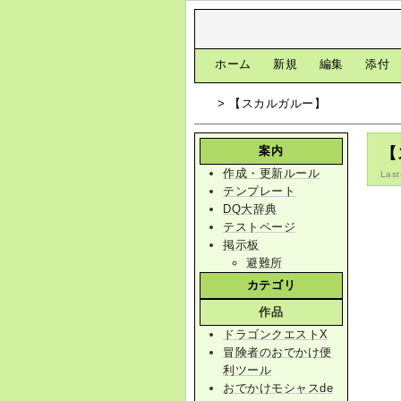
[
ホーム
|
新規
|
編集
|
添付
> 【スカルガルー】
案内
【
作成・更新ルール
Last
テンプレート
DQ大辞典
テストページ
掲示板
避難所
カテゴリ
作品
ドラゴンクエストX
冒険者のおでかけ便
利ツール
おでかけモシャスde