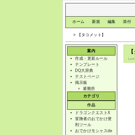
[
ホーム
|
新規
|
編集
|
添付
> 【タコメット】
案内
【
作成・更新ルール
Last
テンプレート
DQ大辞典
テストページ
掲示板
避難所
カテゴリ
作品
ドラゴンクエストX
冒険者のおでかけ便
利ツール
おでかけモシャスde