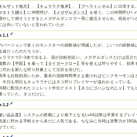
ギルザッド地方】
、
【キュララナ海岸】
、
【プペラトンネル】
に出現する
マホトラ踊り】
に仲間呼び、
【メガザルダンス】
を使う。この仲間呼び+
増やして倒そうとするとメガザルダンスで一斉に復活させられ、収拾がつ
には向いていないと言われていたが…
r.1.1
のバージョンで多くのモンスターの経験値が増減したが、こいつの経験値
る値だったのだろうか。
ュララナで2~3体で出る上、宿が比較的近い。メガザルダンスだけは厄介
複数の
【平田】
を雇って
【タイガークロー】
等を使えば狩りやすく、効率
に代わる新たな狩り対象として注目を浴びた。
現率も比較的高いため、週末の混雑時間帯さえ避ければピンクモーモンほ
。今日も明日もキュララナにはタコ狩りプレイヤーが溢れかえっている。
時期に配信されたジュレット外伝クエスト
【ネコにゴハンなのニャ】
でも
乗っていた。タコだけに。
r.1.2
使い込み度】
システムの搭載により格下となるLv44以降は卒業するプレイ
気楽に狩れる手軽さから未だに人気である。ちなみに当時は攻撃力が190
せていた。