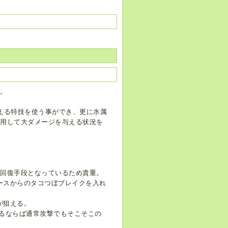
つ。
える特技を使う事ができ、更に氷属
併用して大ダメージを与える状況を
P回復手段となっているため貴重。
ースからのタコつぼブレイクを入れ
が狙える。
るならば通常攻撃でもそこそこの