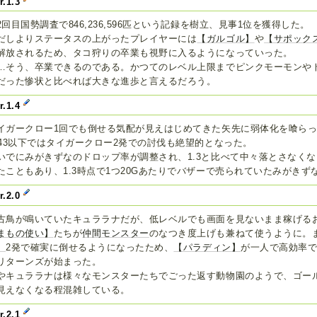
r.1.3
2回目国勢調査で846,236,596匹という記録を樹立、見事1位を獲得した。
だしよりステータスの上がったプレイヤーには
【ガルゴル】
や
【サポック
解放されるため、タコ狩りの卒業も視野に入るようになっていった。
…そう、卒業できるのである。かつてのレベル上限までピンクモーモンや
だった惨状と比べれば大きな進歩と言えるだろう。
r.1.4
イガークロー1回でも倒せる気配が見えはじめてきた矢先に弱体化を喰ら
v43以下ではタイガークロー2発での討伐も絶望的となった。
いでにみがきずなのドロップ率が調整され、1.3と比べて中々落とさなく
たこともあり、1.3時点で1つ20Gあたりでバザーで売られていたみがき
r.2.0
古鳥が鳴いていたキュララナだが、低レベルでも画面を見ないまま稼げる
まもの使い】
たちが
仲間モンスター
のなつき度上げも兼ねて使うように。
】
2発で確実に倒せるようになったため、
【パラディン】
が一人で高効率
リターンズが始まった。
やキュララナは様々なモンスターたちでごった返す動物園のようで、ゴー
見えなくなる程混雑している。
r.2.1