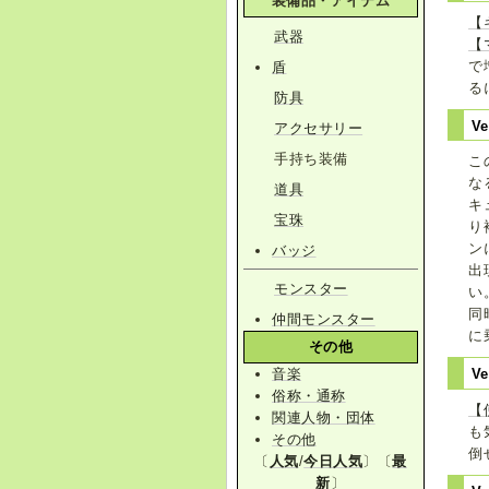
装備品・アイテム
【
武器
【
で
盾
る
防具
Ve
アクセサリー
手持ち装備
こ
な
道具
キ
宝珠
り
ン
バッジ
出
モンスター
い
同
仲間モンスター
に
その他
音楽
Ve
俗称・通称
【
関連人物・団体
も
その他
倒
〔
人気
/
今日人気
〕〔
最
新
〕