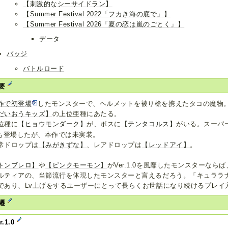
【刺激的なシーサイドラン】
【Summer Festival 2022「フカき海の底で」】
【Summer Festival 2026「夏の恋は嵐のごとく」】
データ
バッジ
バトルロード
要
作で初登場
したモンスターで、ヘルメットを被り槍を携えたタコの魔物
だいおうキッズ】
の上位亜種にあたる。
位種に
【ヒョウモンダーク】
が、ボスに
【テンタコルス】
がいる。スーパ
も登場したが、本作では未実装。
常ドロップは
【みがきずな】
、レアドロップは
【レッドアイ】
。
トンブレロ】
や
【ピンクモーモン】
がVer.1.0を風靡したモンスターならば
ルティアの、当節流行を体現したモンスターと言えるだろう。「キュララ
であり、Lv上げをするユーザーにとって長らくお世話になり続けるプレイ
遷
r.1.0