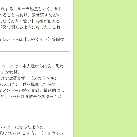
出現する。ルーラ地点も近く、舟に
されることもあり、狼牙突きなどを
れた
【どうぐ使い】
も槍が使える。
ば2発で倒せるようになった。これ
が低いうちは
【上やくそう】
等回復
、タコメット本人達からは良く思わ
ト」が勃発。
だけでは済まず、
【スカラベキン
ベル上げで一世を風靡した仲間）。
なメンバーが続々参戦。最終的には
などといった超強敵モンスターも現
モンスターになったようだ。
運んでいった…そう、
【ヒョウモン