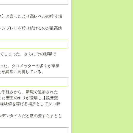
ス】
と言ったより高レベルの狩り場
トンブレロを狩り続けるのが最高効
ってしまった。さらにその影響で
なった。タコメッターの多くが卒業
ずなが異常に高騰している。
お手軽さから、新職で追加された
また聖王のヤリが登場し
【狼牙突
で経験値を稼げる場所としてタコ狩
ルデンタイムだと敵の姿すらまとも