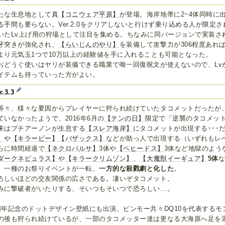
たな生息地として真
【コニウェア平原】
が登場。海岸地帯に2~4体同時に
る手間も要らない。Ver.2.0をクリアしないと行けず乗り込める人が限定
いたLv上げ用の狩場として注目を集める。ちなみに同バージョンで実装さ
牙突きが強化され、
【らいじんのやり】
を装備して攻撃力が306程度あれ
より元気玉1つで10万以上の経験値を手に入れることも可能となった。
おどうぐ使いはヤリが装備できる職業で唯一回復呪文が使えないので、Lv
イテムも持っていった方がよい。
r.3.3
等々、様々な要因からプレイヤーに狩られ続けていたタコメットだったが
ていなかったようで、2016年6月の
【テンの日】
限定で「逆襲のタコメッ
来はプチアーノンが生息する
【スレア海岸】
にタコメットが出現する･･･
】
や
【キラービー】
【バザックス】
などが助っ人で出現する（いずれもレ
らに時間経過で
【ネクロバルサ】
3体や
【ベヒードス】
3体など地獄のよう
ダークネビュラス】
や
【キラークリムゾン】
、
【大魔獣イーギュア】
5体
、一種のお祭りイベントが一転、
一方的な殺戮劇と化した
。
ろしいほどの交友関係の広さである。凄いぞタコメット。
みに撃破者がいたりする、そいつもそいつで恐ろしい…。
周年記念のドットデザイン壁紙にも出演。ピンモー共々DQ10を代表する
の後も狩られ続けているが、一部のタコメッター達は更なる大海原へ足を