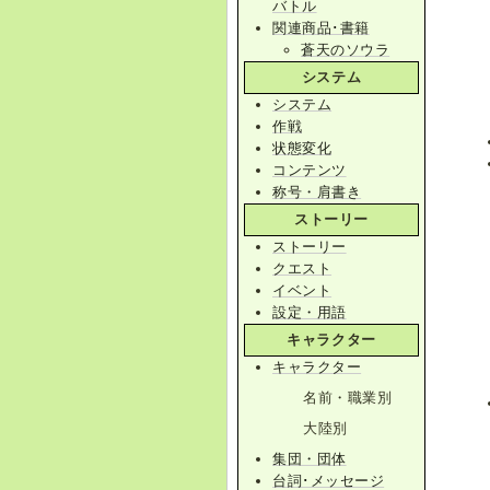
バトル
関連商品･書籍
蒼天のソウラ
システム
システム
作戦
状態変化
コンテンツ
称号・肩書き
ストーリー
ストーリー
クエスト
イベント
設定・用語
キャラクター
キャラクター
名前・職業別
大陸別
集団・団体
台詞･メッセージ