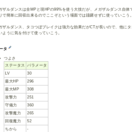
ガザルダンスは全MPと現HPの99%を使う大技だが、メガザルダンス自体
りで簡単に回収出来るのでここぞという場面では躊躇せずに使っていこう
ガザルダンス、タコつぼブレイクは強力な効果だがCTが長いので、他にタ
いように気を付けて使っていこう。
ータ
つよさ
ステータス
パラメータ
LV
30
最大HP
296
最大MP
308
攻撃力
251
守備力
360
攻撃魔力
265
回復魔力
52
ちから
-