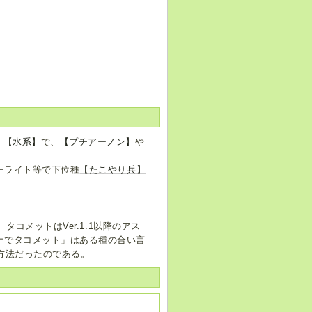
。
【水系】
で、
【プチアーノン】
や
ーライト等で下位種
【たこやり兵】
、タコメットはVer.1.1以降のアス
ナでタコメット」はある種の合い言
方法だったのである。