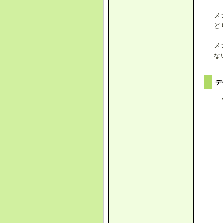
メ
ど
メ
な
デ