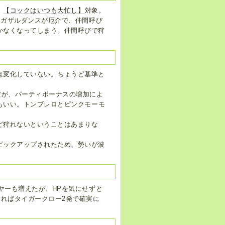
。
【コックはいつも大忙し】
対象。
メガザルダンスが厄介で、仲間呼び
かなくなってしまう。仲間呼びで狩
は変化していない。ちょうど基準と
だが、パーティボーナスの増加によ
もいい。トンブレロとピンクモーモ
ど狩れないということはあまりな
ピックアップされたため、勢いが波
ヤーも増えたが、HPを気にせずと
あればタイガークロー2発で確実に