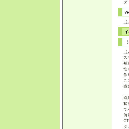
ダ
Ve
【
イ
【
【
ス
補
性
作
こ
職
道
状
て
何
C
ダ