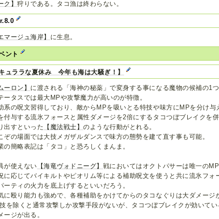
ーク】
狩りである。タコ漁は終わらない。
r.8.0
エマージュ海岸】
に生息。
ベント
キュララな夏休み 今年も海は大騒ぎ！】
ムーロン】
に渡される「海神の秘薬」で変身する事になる魔物の候補の1
テータスでは最大MPや攻撃魔力が高いのが特徴。
助系の呪文習得しており、敵からMPを吸いとる特技や味方にMPを分け与
を付与する流氷フォースと属性ダメージを2倍にするタコつぼブレイクを
り出すといった
【魔法戦士】
のような行動がとれる。
こぞの場面では大技メガザルダンスで味方の態勢を建て直す事も可能。
業の簡略表記は「タコ」と恐ろしくまんま。
具が使えない
【海竜ヴォドニーグ】
戦においてはオクトパサーは唯一のM
況に応じてバイキルトやピオリム等による補助呪文を使うと共に流氷フォ
パーティの火力を底上げするといいだろう。
気に殴り能力も強めで、各種補助をかけてからのタコなぐりは大ダメージ
T技を除くと通常攻撃しか攻撃手段がないが、タコつぼブレイクが効いてい
メージが出る。