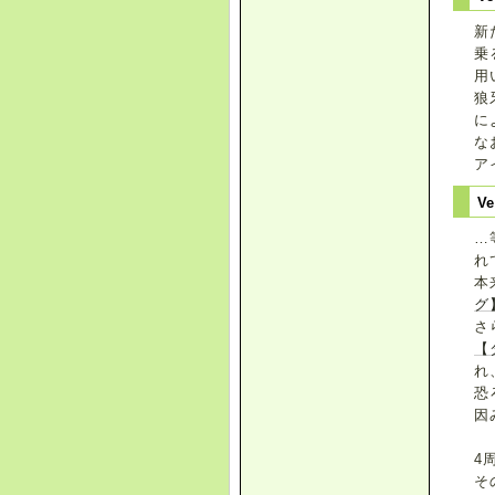
新
乗
用
狼
に
な
ア
Ve
…
れ
本
グ
さ
【
れ
恐
因
4
そ