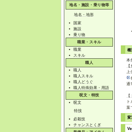
地名・施設・乗り物等
地名・地形
国家
施設
乗り物
職業・スキル
職業
概
スキル
本
職人
【
職人
上
職人スキル
職人どうぐ
通
職人特殊効果・用語
呪文・特技
【
ト
呪文
葉
特技
変
必殺技
チャンスとくぎ
Ve