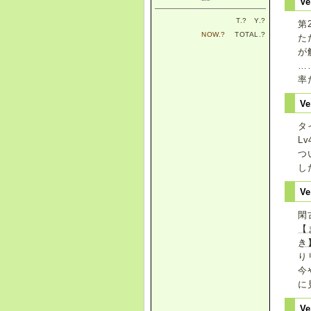
Ve
T.
?
Y.
?
第
NOW.
?
TOTAL.
?
た
が
…
率
Ve
タ
L
つ
し
Ve
閑
【
き
り
今
に
Ve