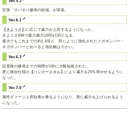
Ver.5.3
宝珠「ネバネバ爆弾の戦域」が実装。
Ver.6.1
【きようさ】
に応じて威力が上昇するようになった。
きようさ999で最大威力1000±130となる。
最大でもこれまでの約1.4倍と、同じように強化されたメガボンバー・
ギガボンバーと比べると強化幅は小さい。
Ver.6.3
設置後の爆発までの時間が1秒に大幅短縮された。
更に独自仕様の
【ハンマースキル】
により威力を25%増やせるように
なった。
Ver.7.0
属性ダメージ上昇効果が乗るようになり、更に威力を上げられるよう
になった。