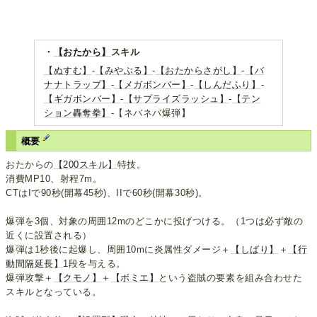
・
【おたから】
スキル
【ぬすむ】
-
【みやぶる】
-
【おたからさがし】
-
【バ
ナナトラップ】
-
【メガボンバー】
-
【しんだふり】
-
【ギガボンバー】
-
【サプライズラッシュ】
-
【テン
ション轟奪拳】
-【ネバネバ爆弾】
概要
おたからの
【200スキル】
特技。
消費MP10、射程7m。
CTはIで90秒(開幕45秒)、IIで60秒(開幕30秒)。
爆弾を3個、対象の周囲12mのどこかに投げつける。（1つは必ず敵の
近くに設置される）
爆弾は1秒後に起爆し、周囲10mに炎属性ダメージ＋
【しばり】
＋
【行
動間隔延長】
1段を与える。
爆弾攻撃＋
【クモノ】
＋
【ボミエ】
という盗賊の要素を組み合わせた
スキルとなっている。