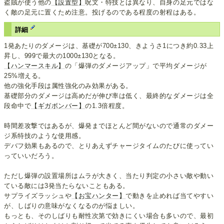
盗賊が使う他の
【設置型】
呪文・特技とは異なり、自身の足元ではな
く敵の足元に置くため注意。投げるのである程度の射程はある。
詳細
1発あたりのダメージは、基礎が700±130、きようさ1につき約0.33上
昇し、999で最大の1000±130となる。
【ハンマースキル】
の「爆弾のダメージアップ」で平均ダメージが
25%増える。
他の強化手段は属性強化のみ効果がある。
基礎部分のダメージは高めだが伸び率は低く、最終的なダメージは全
段命中で
【ギガボンバー】
の1.3倍程度。
時間差攻撃ではあるが、爆発までほとんど間がないので通常のダメー
ジ系特技のような使用感。
デバフ効果もあるので、とりあえずチャージタイムのたびに使ってい
っていいだろう。
ただし爆弾の設置場所はムラが大きく、当たり判定の小さい敵や動い
ている敵には3発当たらないこともある。
サプライズラッシュや
【お宝ハンター】
で動きを止めれば当てやすい
が、しばりの意味がなくなるのが悩ましい。
もっとも、そのしばりも耐性次第で効きにくい場合も多いので、最初