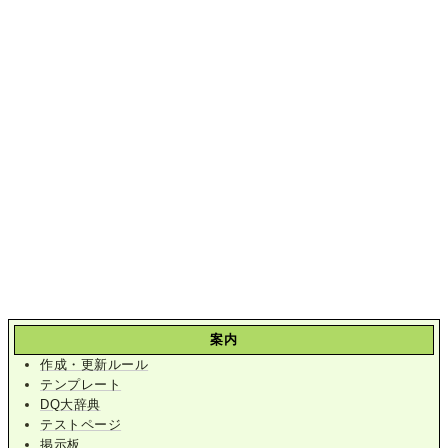
案内
作成・更新ルール
テンプレート
DQ大辞典
テストページ
掲示板