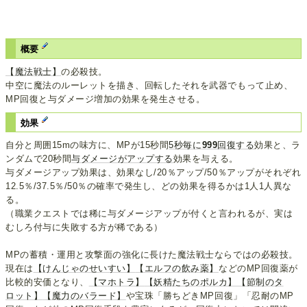
概要
【魔法戦士】
の必殺技。
中空に魔法のルーレットを描き、回転したそれを武器でもって止め、
MP回復と与ダメージ増加の効果を発生させる。
効果
自分と周囲15mの味方に、MPが15秒間
5秒毎に
999
回復する
効果と、ラ
ンダムで20秒間
与ダメージがアップする
効果を与える。
与ダメージアップ効果は、効果なし/20％アップ/50％アップがそれぞれ
12.5％/37.5％/50％の確率で発生し、どの効果を得るかは1人1人異な
る。
（職業クエストでは稀に与ダメージアップが付くと言われるが、実は
むしろ付与に失敗する方が稀である）
MPの蓄積・運用と攻撃面の強化に長けた魔法戦士ならではの必殺技。
現在は
【けんじゃのせいすい】
【エルフの飲み薬】
などのMP回復薬が
比較的安価となり、
【マホトラ】
【妖精たちのポルカ】
【節制のタ
ロット】
【魔力のバラード】
や宝珠「勝ちどきMP回復」「忍耐のMP