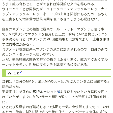
うまく組み合わせることができれば爆発的な火力を得られる。
ウォークライとは同枠だが、ウォークライ＞マジックルーレット大ア
ップ＞マジックルーレット小アップの上書き関係にあるため、あちら
を上書きして増加量や効果時間を低下させてしまう心配はない。
自身のマダンテとの相性は最高で、ルーレット→マダンテと使う事
で、MP満タンでマダンテを使用した上に、瞬時にMP全快というコン
ボを決められる（マダンテのMP回復効果とは別枠であり、
上書きされ
ずに同時にかかる
）。
与ダメージ増加効果もマダンテの威力に加算されるので、自身のみで
のカンストダメージも狙いやすい。
ただ、効果時間の関係で時間の猶予はあまり無く、敵のすぐ近くでル
ーレットを使い、即座にマダンテを詠唱する必要がある。
Ver.1.2
当初は「自分のMPを、最大MPの50～100%ぶんランダムに回復する」
効果だった。
実装直後こそ前作の
EXPルーレット
より使えないという烙印を押さ
れていたが、すぐにMPパサーと相性が良いことが判明し評価は好転し
た。
ひとたび発動すれば消耗しきったMPも一気に全快近くまでもっていけ
るため、他者にMPを配り切った後に使うことでパーティ全体のMPを