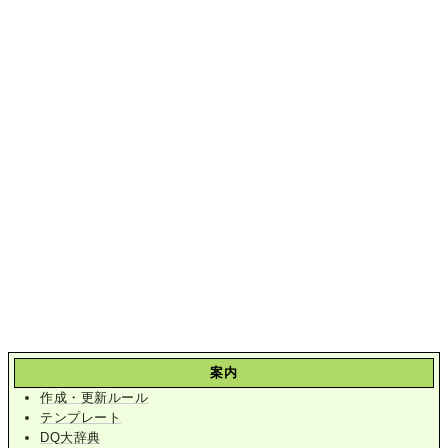
案内
作成・更新ルール
テンプレート
DQ大辞典