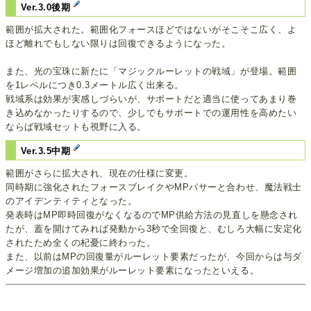
Ver.3.0後期
範囲が拡大された。範囲化フォースほどではないがそこそこ広く、よ
ほど離れでもしない限りは回復できるようになった。
また、光の宝珠に新たに「マジックルーレットの戦域」が登場。範囲
を1レベルにつき0.3メートル広く出来る。
戦域系は効果が実感しづらいが、サポートだと適当に使ってあまり巻
き込めなかったりするので、少しでもサポートでの運用性を高めたい
ならば戦域セットも視野に入る。
Ver.3.5中期
範囲がさらに拡大され、現在の仕様に変更。
同時期に強化されたフォースブレイクやMPパサーと合わせ、魔法戦士
のアイデンティティとなった。
発表時はMP即時回復がなくなるのでMP供給方法の見直しを懸念され
たが、蓋を開けてみれば発動から3秒で全回復と、むしろ大幅に安定化
されたため全くの杞憂に終わった。
また、以前はMPの回復量がルーレット要素だったが、今回からは与ダ
メージ増加の追加効果がルーレット要素になったといえる。