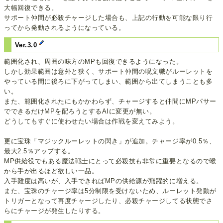
大幅回復できる。
サポート仲間が必殺チャージした場合も、上記の行動を可能な限り行
ってから発動されるようになっている。
Ver.3.0
範囲化され、周囲の味方のMPも回復できるようになった。
しかし効果範囲は意外と狭く、サポート仲間の呪文職がルーレットを
やっている間に後ろに下がってしまい、範囲から出てしまうことも多
い。
また、範囲化されたにもかかわらず、チャージすると仲間にMPパサー
でできるだけMPを配ろうとするAIに変更が無い。
どうしてもすぐに使わせたい場合は作戦を変えてみよう。
更に宝珠「マジックルーレットの閃き」が追加。チャージ率が0.5％、
最大2.5％アップする。
MP供給役でもある魔法戦士にとって必殺技も非常に重要となるので喉
から手が出るほど欲しい一品。
入手難度は高いが、入手できればMPの供給源が飛躍的に増える。
また、宝珠のチャージ率は5分制限を受けないため、ルーレット発動が
トリガーとなって再度チャージしたり、必殺チャージしてる状態でさ
らにチャージが発生したりする。