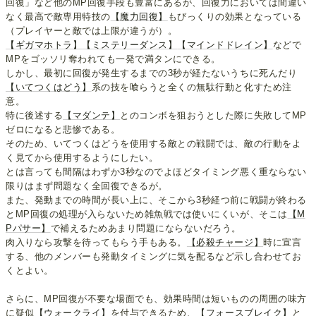
回復」など他のMP回復手段も豊富にあるが、回復力においては間違い
なく最高で敵専用特技の
【魔力回復】
もびっくりの効果となっている
（プレイヤーと敵では上限が違うが）。
【ギガマホトラ】
【ミステリーダンス】
【マインドドレイン】
などで
MPをゴッソリ奪われても一発で満タンにできる。
しかし、最初に回復が発生するまでの3秒が経たないうちに死んだり
【いてつくはどう】
系の技を喰らうと全くの無駄行動と化すため注
意。
特に後述する
【マダンテ】
とのコンボを狙おうとした際に失敗してMP
ゼロになると悲惨である。
そのため、いてつくはどうを使用する敵との戦闘では、敵の行動をよ
く見てから使用するようにしたい。
とは言っても間隔はわずか3秒なのでよほどタイミング悪く重ならない
限りはまず問題なく全回復できるが。
また、発動までの時間が長い上に、そこから3秒経つ前に戦闘が終わる
とMP回復の処理が入らないため雑魚戦では使いにくいが、そこは
【M
Pパサー】
で補えるためあまり問題にならないだろう。
肉入りなら攻撃を待ってもらう手もある。
【必殺チャージ】
時に宣言
する、他のメンバーも発動タイミングに気を配るなど示し合わせてお
くとよい。
さらに、MP回復が不要な場面でも、効果時間は短いものの周囲の味方
に疑似
【ウォークライ】
を付与できるため、
【フォースブレイク】
と