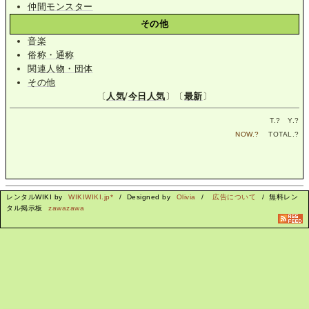
仲間モンスター
その他
音楽
俗称・通称
関連人物・団体
その他
〔
人気
/
今日人気
〕〔
最新
〕
T.
?
Y.
?
NOW.
?
TOTAL.
?
レンタルWIKI by
WIKIWIKI.jp*
/ Designed by
Olivia
/
広告について
/ 無料レン
タル掲示板
zawazawa