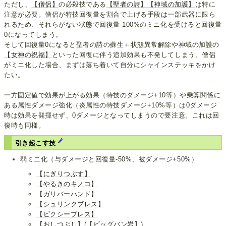
ただし、
【僧侶】
の必殺技である
【聖者の詩】
【神域の加護】
は特に
注意が必要。僧侶が特技回復量を割合で上げる手段は一部武器に限ら
れるため、それらがない状態で回復量-100%のミニ化を受けると回復量
0になってしまう。
そして回復量0になると聖者の詩の蘇生＋状態異常解除や神域の加護の
【女神の祝福】
といった回復に伴う追加効果も不発してしまう。僧侶
がミニ化した場合、まずは落ち着いて自分にシャインステッキをかけ
たい。
一方固定値で効果が上がる効果（特技のダメージ+10等）や乗算関係に
ある属性ダメージ強化（炎属性の特技ダメージ+10%等）は0ダメージ
時は効果を発揮せず、0ダメージとなってしまうので要注意。これは回
復時も同様。
引き起こす技
弱ミニ化（与ダメージと回復量-50%、被ダメージ+50%）
【にぎりつぶす】
【やるきのキノコ】
【ガリバーハンド】
【シュリンクブレス】
【ピクシーブレス】
【おしつぶし】
(
【ビッグバン岩】
)