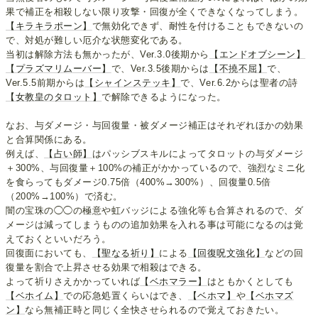
果で補正を相殺しない限り攻撃・回復が全くできなくなってしまう。
【キラキラポーン】
で無効化できず、耐性を付けることもできないの
で、対処が難しい厄介な状態変化である。
当初は解除方法も無かったが、Ver.3.0後期から
【エンドオブシーン】
【プラズマリムーバー】
で、Ver.3.5後期からは
【不撓不屈】
で、
Ver.5.5前期からは
【シャインステッキ】
で、Ver.6.2からは聖者の詩
【女教皇のタロット】
で解除できるようになった。
なお、与ダメージ・与回復量・被ダメージ補正はそれぞれほかの効果
と合算関係にある。
例えば、
【占い師】
はパッシブスキルによってタロットの与ダメージ
＋300%、与回復量＋100%の補正がかかっているので、強烈なミニ化
を食らってもダメージ0.75倍（400%→300%）、回復量0.5倍
（200%→100%）で済む。
闇の宝珠の◯◯の極意や虹バッジによる強化等も合算されるので、ダ
メージは減ってしまうものの追加効果を入れる事は可能になるのは覚
えておくといいだろう。
回復面においても、
【聖なる祈り】
による
【回復呪文強化】
などの回
復量を割合で上昇させる効果で相殺はできる。
よって祈りさえかかっていれば
【ベホマラー】
はともかくとしても
【ベホイム】
での応急処置くらいはでき、
【ベホマ】
や
【ベホマズ
ン】
なら無補正時と同じく全快させられるので覚えておきたい。