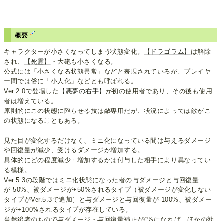
概要
キャラクターが小さくなってしまう状態変化。
【ドラゴラム】
は解除
され、
【死霊】
・大砲も小さくなる。
公式には「小さくなる状態異常」などと表現されているが、プレイヤ
ー間では俗に「小人化」などとも呼ばれる。
Ver.2.0で登場した
【悪夢の右手】
が初の使用者であり、その後も使用
者は増えている。
原則的にこの状態に陥らせる技は敵専用だが、状況によっては敵がこ
の状態になることもある。
見た目が変化するだけなく、ミニ化になっている間は与えるダメージ
や回復量が減少、受けるダメージが増加する。
具体的にどの程度減少・増加するかは付与した相手により異なってい
る模様。
Ver.5.3の段階ではミニ化状態になった者の与ダメージと与回復量
が-50%、被ダメージが+50%されるタイプ（被ダメージが変化しない
タイプがVer.5.3で追加）と与ダメージと与回復量が-100%、被ダメー
ジが+100%されるタイプが存在している。
当然後者のもので与ダメージ・与回復量補正が0%になれば、ほかの効