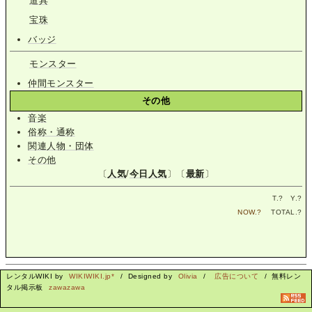
道具
宝珠
バッジ
モンスター
仲間モンスター
その他
音楽
俗称・通称
関連人物・団体
その他
〔
人気
/
今日人気
〕〔
最新
〕
T.
?
Y.
?
NOW.
?
TOTAL.
?
レンタルWIKI by
WIKIWIKI.jp*
/ Designed by
Olivia
/
広告について
/ 無料レン
タル掲示板
zawazawa