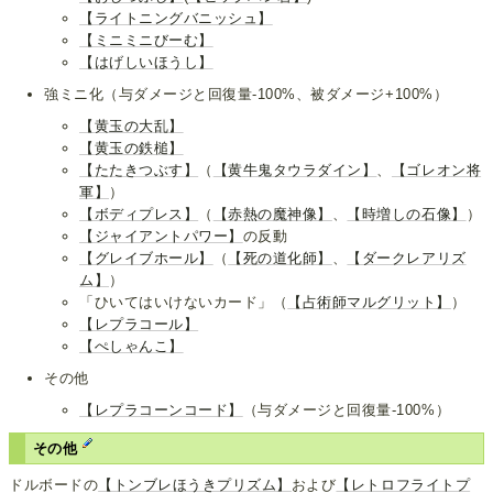
【ライトニングバニッシュ】
【ミニミニびーむ】
【はげしいほうし】
強ミニ化（与ダメージと回復量-100%、被ダメージ+100%）
【黄玉の大乱】
【黄玉の鉄槌】
【たたきつぶす】
（
【黄牛鬼タウラダイン】
、
【ゴレオン将
軍】
）
【ボディプレス】
（
【赤熱の魔神像】
、
【時増しの石像】
）
【ジャイアントパワー】
の反動
【グレイブホール】
（
【死の道化師】
、
【ダークレアリズ
ム】
）
「ひいてはいけないカード」（
【占術師マルグリット】
）
【レプラコール】
【ぺしゃんこ】
その他
【レプラコーンコード】
（与ダメージと回復量-100%）
その他
ドルボードの
【トンブレほうきプリズム】
および
【レトロフライトプ