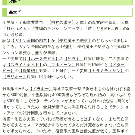
攻略
基本
全災壇・全職業共通で、
【機神の眼甲】
と体上の呪文耐性錬金、宝珠
「打たれ名人」「共鳴のテンションアップ」「勝ちどきMP回復」の5
点が必須級。
証は
【ガナン帝国の勲章】
か
【夢幻魔王の勲章】
のどちらか悩ましい
ところ。ガナン帝国の勲章ならHP盛り、夢幻魔王の勲章なら行動時テ
ンション消費なし盛りが無難。
一の災壇では
【ホースデビル】
の
【ザラキ】
対策に即死、二の災壇で
は
【スライムナイト】
の
【マホトーン】
対策に封印耐性と
【メタッ
ピー】
の
【魔道砲】
対策にマヒ耐性、三の災壇
【カラミティサン】
の
【ラリホー】
対策に眠り耐性も欲しい。
雑魚敵のHPも
【ドラキー】
等通常攻撃一撃で倒せるものを除けば序盤
から3000前後、中盤以降は4000前後もぞろぞろ現れ始め、高いもので
は5000近くまで行き、テンションが上がっていなければ処理に時間が
掛かってしまうため、全員が眼甲と共鳴宝珠を付けることでテンショ
ンアップの試行回数を増やしていきたい。
装備・耐性さえ整っていれば死者が出ることは多くなく、また死亡回
数が増えるとスコアが減少するためできるだけ死者を出さない立ち回
りが求められる。そのため、復讐系の宝珠は優先度が低く、宝珠ポイ