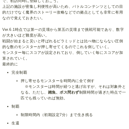
で、初訪問時に登録しておこう。
上記の施設が密集し利便性が高いため、バトルコンテンツとしての目
的だけでなく魔界のストーリー攻略などでの拠点としても非常に有用
なので覚えておきたい。
Ver.6.1時点では第一の災壇から第五の災壇まで挑戦可能であり、数字
が大きいほど難度が高い。
戦闘が始まると災いと呼ばれるピラミッドとは比べ物にならない圧倒
的な数のモンスターが押し寄せてくるのでこれを倒していく。
モンスター毎にスコアが設定されており、倒していく毎にスコアが加
算されていく。
最終的に
完全制覇
押し寄せるモンスターを時間内に全て倒す
※モンスターは時間が経つと逃げ出すが、それは対象外と
なる。ただし、
雑魚、ボス問わず
制限時間が過ぎた時点で一
匹でも残っていれば無効。
制覇
制限時間内（初期設定7分）まで生き残る
生還