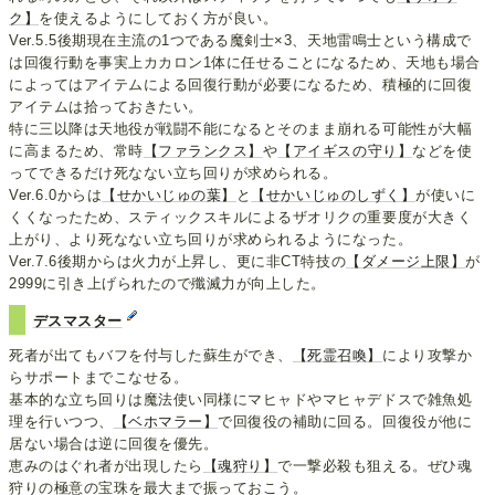
ク】
を使えるようにしておく方が良い。
Ver.5.5後期現在主流の1つである魔剣士×3、天地雷鳴士という構成で
は回復行動を事実上カカロン1体に任せることになるため、天地も場合
によってはアイテムによる回復行動が必要になるため、積極的に回復
アイテムは拾っておきたい。
特に三以降は天地役が戦闘不能になるとそのまま崩れる可能性が大幅
に高まるため、常時
【ファランクス】
や
【アイギスの守り】
などを使
ってできるだけ死なない立ち回りが求められる。
Ver.6.0からは
【せかいじゅの葉】
と
【せかいじゅのしずく】
が使いに
くくなったため、スティックスキルによるザオリクの重要度が大きく
上がり、より死なない立ち回りが求められるようになった。
Ver.7.6後期からは火力が上昇し、更に非CT特技の
【ダメージ上限】
が
2999に引き上げられたので殲滅力が向上した。
デスマスター
死者が出てもバフを付与した蘇生ができ、
【死霊召喚】
により攻撃か
らサポートまでこなせる。
基本的な立ち回りは魔法使い同様にマヒャドやマヒャデドスで雑魚処
理を行いつつ、
【ベホマラー】
で回復役の補助に回る。回復役が他に
居ない場合は逆に回復を優先。
恵みのはぐれ者が出現したら
【魂狩り】
で一撃必殺も狙える。ぜひ魂
狩りの極意の宝珠を最大まで振っておこう。