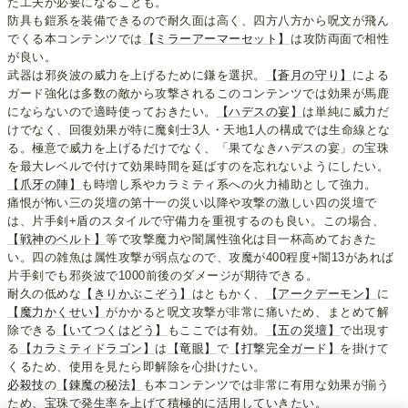
た工夫が必要になることも。
防具も鎧系を装備できるので耐久面は高く、四方八方から呪文が飛ん
でくる本コンテンツでは
【ミラーアーマーセット】
は攻防両面で相性
が良い。
武器は邪炎波の威力を上げるために鎌を選択。
【蒼月の守り】
による
ガード強化は多数の敵から攻撃されるこのコンテンツでは効果が馬鹿
にならないので適時使っておきたい。
【ハデスの宴】
は単純に威力だ
けでなく、回復効果が特に魔剣士3人・天地1人の構成では生命線とな
る。極意で威力を上げるだけでなく、「果てなきハデスの宴」の宝珠
を最大レベルで付けて効果時間を延ばすのを忘れないようにしたい。
【爪牙の陣】
も時増し系やカラミティ系への火力補助として強力。
痛恨が怖い三の災壇の第十一の災い以降や攻撃の激しい四の災壇で
は、片手剣+盾のスタイルで守備力を重視するのも良い。この場合、
【戦神のベルト】
等で攻撃魔力や闇属性強化は目一杯高めておきた
い。四の雑魚は属性攻撃が弱点なので、攻魔が400程度+闇13があれば
片手剣でも邪炎波で1000前後のダメージが期待できる。
耐久の低めな
【きりかぶこぞう】
はともかく、
【アークデーモン】
に
【魔力かくせい】
がかかると呪文攻撃が非常に痛いため、まとめて解
除できる
【いてつくはどう】
もここでは有効。
【五の災壇】
で出現す
る
【カラミティドラゴン】
は
【竜眼】
で
【打撃完全ガード】
を掛けて
くるため、使用を見たら即解除を心掛けたい。
必殺技
の
【錬魔の秘法】
も本コンテンツでは非常に有用な効果が揃う
ため、宝珠で発生率を上げて積極的に活用していきたい。