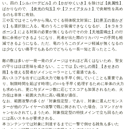
い。四の
【シルバーデビル】
の
【かがやくいき】
を除けば
【炎属性】
ばかりなので、
【炎光の勾玉】
や
【ファイアタルト】
で炎耐性を高め
るのも非常に有効。
三や五ではそこら中から飛んでくる弱体呪文対策に
【幻界王の首かざ
り】
も選択肢に入る。竜のうろこが装備できなくなるが、
【キラキラ
ポーン】
による対策の必要が無くなるのでその分
【天地雷鳴士】
の行
動に余裕ができるようになり、死者が出た際のリカバリーの手間も軽
減できるようになる。ただ、竜のうろこのダメージ軽減が無くなるの
は少なくない痛手でもあるのでどちらも一長一短と言ったところ。
敵の数は多いが一発一発のダメージはそれほど高くはないため、聖女
の守りはほぼ意味を成さない。ここでは
【いやしの雨】
【きせきの
雨】
を使える賢者がメインヒーラーとして最適である。
高いスコアを出すには高火力で敵を手早く倒していくことも重要であ
り、制限時間を延ばす時増しの○○を手早く処理するために単体の火力
も求められ、更に与ダメージ数に応じてスコアも加算されるため、火
力役は単体・範囲火力共に高い職業が適任。
なお、範囲攻撃の多くが「対象指定型」であり、対象に選んだモンス
ターが他のプレイヤーの攻撃で既に倒されていた場合、コマンドがキ
ャンセルされてしまうため、対象指定型の特技メインで立ち回るため
には高いスキルが要求される。
本コンテンツでは対象に到達するまでに一撃で倒せる雑魚も多いた