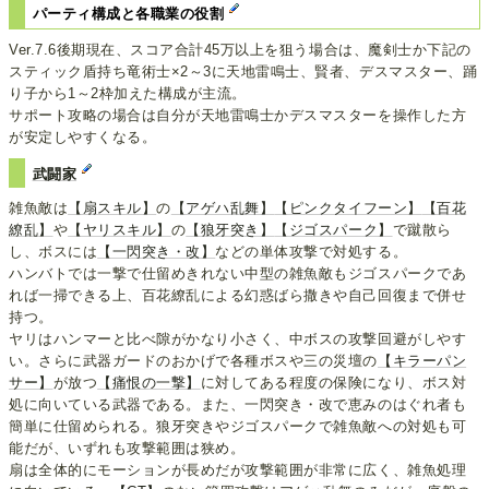
パーティ構成と各職業の役割
Ver.7.6後期現在、スコア合計45万以上を狙う場合は、魔剣士か下記の
スティック盾持ち竜術士×2～3に天地雷鳴士、賢者、デスマスター、踊
り子から1～2枠加えた構成が主流。
サポート攻略の場合は自分が天地雷鳴士かデスマスターを操作した方
が安定しやすくなる。
武闘家
雑魚敵は
【扇スキル】
の
【アゲハ乱舞】
【ピンクタイフーン】
【百花
繚乱】
や
【ヤリスキル】
の
【狼牙突き】
【ジゴスパーク】
で蹴散ら
し、ボスには
【一閃突き・改】
などの単体攻撃で対処する。
ハンバトでは一撃で仕留めきれない中型の雑魚敵もジゴスパークであ
れば一掃できる上、百花繚乱による幻惑ばら撒きや自己回復まで併せ
持つ。
ヤリはハンマーと比べ隙がかなり小さく、中ボスの攻撃回避がしやす
い。さらに武器ガードのおかげで各種ボスや三の災壇の
【キラーパン
サー】
が放つ
【痛恨の一撃】
に対してある程度の保険になり、ボス対
処に向いている武器である。また、一閃突き・改で恵みのはぐれ者も
簡単に仕留められる。狼牙突きやジゴスパークで雑魚敵への対処も可
能だが、いずれも攻撃範囲は狭め。
扇は全体的にモーションが長めだが攻撃範囲が非常に広く、雑魚処理