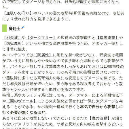
ので安定してダメージを与えられ、雑魚処理能力が非常に高くなっ
た。
【血吸いの守り】
やハデスの宴の攻撃時HP回復も有効なので、攻防共
により優れた能力を発揮できるように。
魔剣士
【邪炎波】
や
【ダークマター】
の広範囲の攻撃能力と
【暗黒連撃】
や
【煉獄魔斬】
といった強力な単体攻撃を持つため、アタッカー役とし
て非常に強力。
本コンテンツでは
【闇属性】
に耐性を持つ敵が少なく、邪炎波は範囲
が広いうえに射程もやや長めなので多少離れた場所からでも攻撃がで
き、バイキルト無しでも攻撃魔力をしっかりあげておけば1000前後の
ダメージを出すことができる。しかも守備力の影響は受けないので、
中盤以降に多くなる高守備力の敵にも安定してダメージを稼げる。た
だし邪炎波は発動が遅いため、狙う敵をある程度考えておかないと
攻
撃キャンセル
が頻発する可能性があるので注意。
時増し系やカラミティ系に対しても、ダークマターによる闇耐性低下
や
【闇のヴェール】
による火力強化と併せれば一気に大ダメージを与
えることができる。サポ魔剣士構成で行くと
本気で自分から攻撃しに
行く必要が無くなるほど
。
あまりに自分が攻撃しない（できない）ままだと
【魔の波動】
が溜ま
らないデメリットがあるため、サポと反対方向の敵を攻撃するといっ