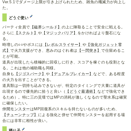
Ver.5.1でダメージ上限が引き上げられたため、雑魚の殲滅力が向上し
た。
どうぐ使い
パーティ全員で
【磁界シールド】
の上に陣取ることで安全に戦える。
さらに
【スクルト】
や
【マジックバリア】
をかければより盤石にな
る。
時増しの○○やボスには
【レボルスライサー】
や
【強化ガジェット零
式】
で火力支援ができ、恵みのはぐれ者は
【一閃突き】
で仕留めるこ
とが可能。
道具が出現したら積極的に回収しに行き、スコアを稼ぐのも役割とな
る。これは他の補助職も同様。
自身も
【ジゴスパーク】
や
【デュアルブレイカー】
などで、ある程度
の火力を出すことができる。
道具類は一切持ち込みできないが、特定のタイミングで大量に道具が
出現するので優先的に拾うと良い（
【どうぐ最適術】
などで強化でき
るため）。特に三の災壇ではMPの消耗が激しくなるので聖水系は確実
に確保したい。
仲間モンスター
はMP回復系のスキルを持たないものが多いため、
【チューンナップ】
による強化と併せて仲間モンスターを起用する場
合には非常に相性が良い。
踊り子