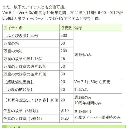
また、以下のアイテムとも交換可能。
Ver.6.2～Ver.6.3の期間は10周年期間、2022年9月18日 6:00～9月25日
5:59は万魔フィーバーとして特別なアイテムと交換可能。
アイテム名
必要数
備考
【ふくびき券】
30枚
500
万魔の箱
50
万魔の大箱
200
週1回のみ
万魔の紋章の破片15個
25
万魔の大紋章の破片15個
50
万魔の大紋章の破片15個
50
【経験値の聖典】
20
Ver.7.1に50から変更
【万魔の塔印章】
20
1回のみ
週1回のみ
【10周年記念ふくびき券】
10個
20
10周年期間のみ
任意の紋章（5種類）
各10
各1回限り
万魔フィーバー開催時のみ
任意の大紋章（5種類）
各20