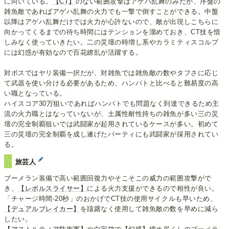
に向いている。
【CT】
のない範囲攻撃はアゲハ乱舞のみだが、序盤の
雑魚敵であればアゲハ乱舞の火力でも一撃で倒すことができる。中盤
以降はアゲハ乱舞だけでは火力が心許ないので、敵が出現しこちらに
向かってくるまでの待ち時間にはテンションを溜めておき、CT技を惜
しみなく使っていきたい。二の災壇の時増し系やカラミティスコルプ
には幻惑が有効なので百花繚乱が活躍する。
対ボスではヤリ装備一択だが、対雑魚では雑魚敵の数やタフさに応じ
て武器を使い分ける必要があるため、ハンバトと比べると難易度の高
い職となっている。
ハイスコア30万狙いであればハンバトでも問題なく到達できるため主
流の火力職とはなっていないが、土属性耐性持ちの雑魚が多い三の災
壇の完全制覇狙いでは武闘家が起用されているケースが多い。初めて
三の災壇の完全制覇を成し遂げたパーティにも武闘家が採用されてい
る。
旅芸人
ブーメラン装備で高い範囲回復力やそこそこの威力の範囲攻撃がで
き、
【レボルスライサー】
による火力支援ができるので相性が良い。
「チャージ時間-20秒」のおかげでCT技の使用サイクルも早いため、
【デュアルブレイカー】
を躊躇なく使用して雑魚敵の数を早めに減ら
したい。