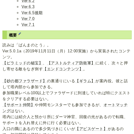
Ver.6.2
Ver.6.3
Ver.6.5後期
Ver.7.0
Ver.7.1
概要
読みは「ばんまのとう」。
Ver.5.0.1a（2019年11月11日（月）12:00実施）から実装されたコンテ
ンツ。
【ピラミッドの秘宝】
、
【アストルティア防衛軍】
に続く、次々と押
し寄せる敵をなぎ倒す
【エンドコンテンツ】
。
【砂の都ファラザード】
の裏通りにいる
【ギラム】
が案内役。彼と話
して塔内部から参加できる。
参加職業レベル100以上でファラザードに到達していれば特にクエスト
をクリアする必要はない。
【サポート仲間】
や仲間モンスターでも参加できるが、
オートマッチ
ング
はない。
塔内には紹介人と預かり所にダーマ神官、回復の光があるので転職、
サポートを入れ替えに外に行く必要はない。
入口の隅にあるので多少気づきにくいが
【アビスゲート】
があるの