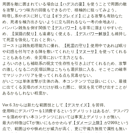
周囲を敵に囲まれている場合は
【ハデスの宴】
を使うことで周囲の敵
を攻撃しつつ味方の回復もできるので、積極的に狙ってみよう。
時増し系やボスに対しては
【ギラグレイド】
による攻撃も有効なた
め、死者を極力出さないように立ち回れるなら一考の余地あり。
バンバン雑魚を倒す関係で
【デスパワー】
も非常に溜まりやすいた
め、
【深淵の契り】
も遠慮なく使える。
【デスパワー解放】
も維持し
て死霊を強化しておくと良い。
ゴーストは雑魚処理能力に優れ、
【死霊の守り】
使用中であれば眠り
や幻惑を付与できる陣を敷いてくれたり
【マヌーサ】
を使ってくれる
こともあるため、全災壇において主力となる。
よろいのきしも補助系の呪文で生存性を引き上げてくれるため、攻撃
の激しくなる二の災壇以降はこちらも選択肢に入る。そこそこの確率
でマジックバリアを使ってくれる点も見逃せない。
がいこつは単体攻撃が主体の為、本コンテンツでは扱いにくい。最後
に出てくる災壇のボスだけが残った際に、状況を見て呼び出すことが
あるかもしれない程度か。
Ver.6.3からは新たな範囲技として
【デスサイズ】
を習得。
使用時にデスパワーを1消費するというデメリットはあるが、デスパワ
ーを溜めやすい本コンテンツにおいては事実上デメリットが無い。
最大の特徴はCTが無いにもかかわらず
【ダメージ上限】
が2999という
点で、範囲はやや狭めだが威力が高く、更に守備力無視で属性も無い