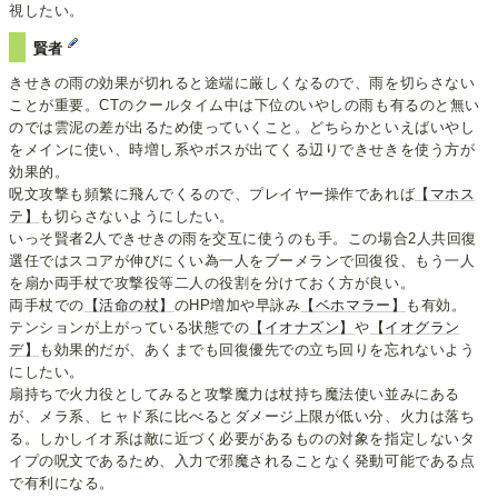
視したい。
賢者
きせきの雨の効果が切れると途端に厳しくなるので、雨を切らさない
ことが重要。CTのクールタイム中は下位のいやしの雨も有るのと無い
のでは雲泥の差が出るため使っていくこと。どちらかといえばいやし
をメインに使い、時増し系やボスが出てくる辺りできせきを使う方が
効果的。
呪文攻撃も頻繁に飛んでくるので、プレイヤー操作であれば
【マホス
テ】
も切らさないようにしたい。
いっそ賢者2人できせきの雨を交互に使うのも手。この場合2人共回復
選任ではスコアが伸びにくい為一人をブーメランで回復役、もう一人
を扇か両手杖で攻撃役等二人の役割を分けておく方が良い。
両手杖での
【活命の杖】
のHP増加や早詠み
【ベホマラー】
も有効。
テンションが上がっている状態での
【イオナズン】
や
【イオグラン
デ】
も効果的だが、あくまでも回復優先での立ち回りを忘れないよう
にしたい。
扇持ちで火力役としてみると攻撃魔力は杖持ち魔法使い並みにある
が、メラ系、ヒャド系に比べるとダメージ上限が低い分、火力は落ち
る。しかしイオ系は敵に近づく必要があるものの対象を指定しないタ
イプの呪文であるため、入力で邪魔されることなく発動可能である点
で有利になる。