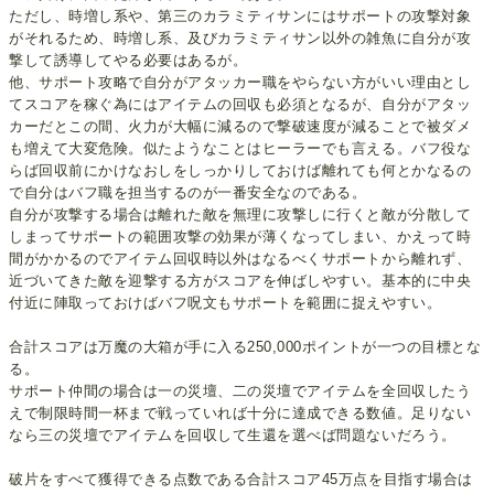
ただし、時増し系や、第三のカラミティサンにはサポートの攻撃対象
がそれるため、時増し系、及びカラミティサン以外の雑魚に自分が攻
撃して誘導してやる必要はあるが。
他、サポート攻略で自分がアタッカー職をやらない方がいい理由とし
てスコアを稼ぐ為にはアイテムの回収も必須となるが、自分がアタッ
カーだとこの間、火力が大幅に減るので撃破速度が減ることで被ダメ
も増えて大変危険。似たようなことはヒーラーでも言える。バフ役な
らば回収前にかけなおしをしっかりしておけば離れても何とかなるの
で自分はバフ職を担当するのが一番安全なのである。
自分が攻撃する場合は離れた敵を無理に攻撃しに行くと敵が分散して
しまってサポートの範囲攻撃の効果が薄くなってしまい、かえって時
間がかかるのでアイテム回収時以外はなるべくサポートから離れず、
近づいてきた敵を迎撃する方がスコアを伸ばしやすい。基本的に中央
付近に陣取っておけばバフ呪文もサポートを範囲に捉えやすい。
合計スコアは万魔の大箱が手に入る250,000ポイントが一つの目標とな
る。
サポート仲間の場合は一の災壇、二の災壇でアイテムを全回収したう
えで制限時間一杯まで戦っていれば十分に達成できる数値。足りない
なら三の災壇でアイテムを回収して生還を選べば問題ないだろう。
破片をすべて獲得できる点数である合計スコア45万点を目指す場合は