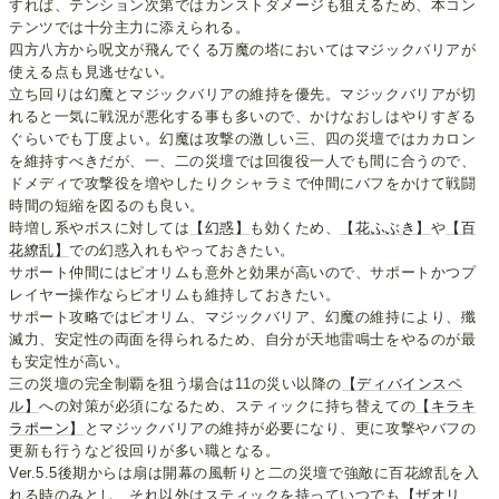
すれば、テンション次第ではカンストダメージも狙えるため、本コン
テンツでは十分主力に添えられる。
四方八方から呪文が飛んでくる万魔の塔においてはマジックバリアが
使える点も見逃せない。
立ち回りは幻魔とマジックバリアの維持を優先。マジックバリアが切
れると一気に戦況が悪化する事も多いので、かけなおしはやりすぎる
ぐらいでも丁度よい。幻魔は攻撃の激しい三、四の災壇ではカカロン
を維持すべきだが、一、二の災壇では回復役一人でも間に合うので、
ドメディで攻撃役を増やしたりクシャラミで仲間にバフをかけて戦闘
時間の短縮を図るのも良い。
時増し系やボスに対しては
【幻惑】
も効くため、
【花ふぶき】
や
【百
花繚乱】
での幻惑入れもやっておきたい。
サポート仲間にはピオリムも意外と効果が高いので、サポートかつプ
レイヤー操作ならピオリムも維持しておきたい。
サポート攻略ではピオリム、マジックバリア、幻魔の維持により、殲
滅力、安定性の両面を得られるため、自分が天地雷鳴士をやるのが最
も安定性が高い。
三の災壇の完全制覇を狙う場合は11の災い以降の
【ディバインスペ
ル】
への対策が必須になるため、スティックに持ち替えての
【キラキ
ラポーン】
とマジックバリアの維持が必要になり、更に攻撃やバフの
更新も行うなど役回りが多い職となる。
Ver.5.5後期からは扇は開幕の風斬りと二の災壇で強敵に百花繚乱を入
れる時のみとし、それ以外はスティックを持っていつでも
【ザオリ