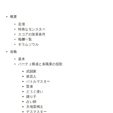
概要
災壇
特殊なモンスター
スコアの加算条件
報酬一覧
ギラムソウル
攻略
基本
パーティ構成と各職業の役割
武闘家
旅芸人
バトルマスター
賢者
どうぐ使い
踊り子
占い師
天地雷鳴士
デスマスター