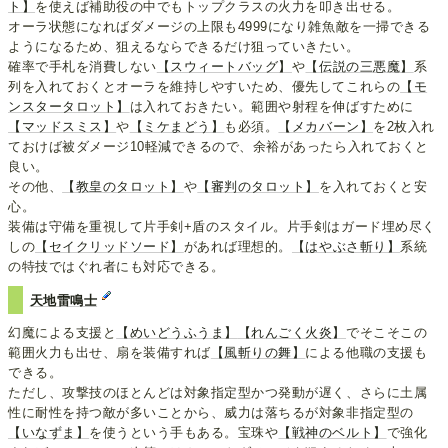
ト】
を使えば補助役の中でもトップクラスの火力を叩き出せる。
オーラ状態になればダメージの上限も4999になり雑魚敵を一掃できる
ようになるため、狙えるならできるだけ狙っていきたい。
確率で手札を消費しない
【スウィートバッグ】
や
【伝説の三悪魔】
系
列を入れておくとオーラを維持しやすいため、優先してこれらの
【モ
ンスタータロット】
は入れておきたい。範囲や射程を伸ばすために
【マッドスミス】
や
【ミケまどう】
も必須。
【メカバーン】
を2枚入れ
ておけば被ダメージ10軽減できるので、余裕があったら入れておくと
良い。
その他、
【教皇のタロット】
や
【審判のタロット】
を入れておくと安
心。
装備は守備を重視して片手剣+盾のスタイル。片手剣はガード埋め尽く
しの
【セイクリッドソード】
があれば理想的。
【はやぶさ斬り】
系統
の特技ではぐれ者にも対応できる。
天地雷鳴士
幻魔による支援と
【めいどうふうま】
【れんごく火炎】
でそこそこの
範囲火力も出せ、扇を装備すれば
【風斬りの舞】
による他職の支援も
できる。
ただし、攻撃技のほとんどは対象指定型かつ発動が遅く、さらに土属
性に耐性を持つ敵が多いことから、威力は落ちるが対象非指定型の
【いなずま】
を使うという手もある。宝珠や
【戦神のベルト】
で強化