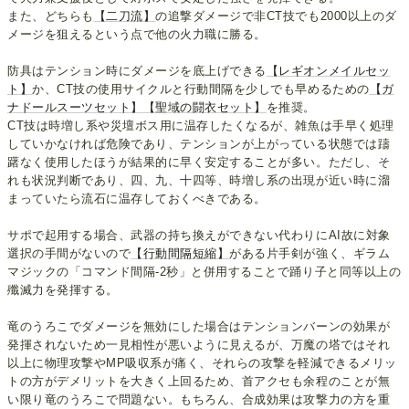
また、どちらも
【二刀流】
の追撃ダメージで非CT技でも2000以上のダ
メージを狙えるという点で他の火力職に勝る。
防具はテンション時にダメージを底上げできる
【レギオンメイルセッ
ト】
か、CT技の使用サイクルと行動間隔を少しでも早めるための
【ガ
ナドールスーツセット】
【聖域の闘衣セット】
を推奨。
CT技は時増し系や災壇ボス用に温存したくなるが、雑魚は手早く処理
していかなければ危険であり、テンションが上がっている状態では躊
躇なく使用したほうが結果的に早く安定することが多い。ただし、そ
れも状況判断であり、四、九、十四等、時増し系の出現が近い時に溜
まっていたら流石に温存しておくべきである。
サポで起用する場合、武器の持ち換えができない代わりにAI故に対象
選択の手間がないので
【行動間隔短縮】
がある片手剣が強く、ギラム
マジックの「コマンド間隔-2秒」と併用することで踊り子と同等以上の
殲滅力を発揮する。
竜のうろこでダメージを無効にした場合はテンションバーンの効果が
発揮されないため一見相性が悪いように見えるが、万魔の塔ではそれ
以上に物理攻撃やMP吸収系が痛く、それらの攻撃を軽減できるメリッ
トの方がデメリットを大きく上回るため、首アクセも余程のことが無
い限り竜のうろこで問題ない。もちろん、合成効果は攻撃力の方を重