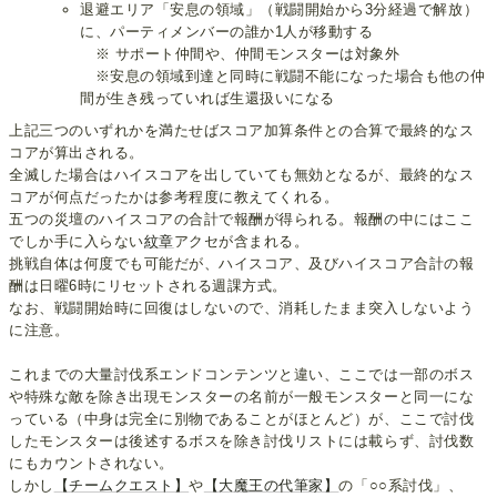
退避エリア「安息の領域」（戦闘開始から3分経過で解放）
に、パーティメンバーの誰か1人が移動する
※ サポート仲間や、仲間モンスターは対象外
※安息の領域到達と同時に戦闘不能になった場合も他の仲
間が生き残っていれば生還扱いになる
上記三つのいずれかを満たせばスコア加算条件との合算で最終的なス
コアが算出される。
全滅した場合はハイスコアを出していても無効となるが、最終的なス
コアが何点だったかは参考程度に教えてくれる。
五つの災壇のハイスコアの合計で報酬が得られる。報酬の中にはここ
でしか手に入らない
紋章
アクセが含まれる。
挑戦自体は何度でも可能だが、ハイスコア、及びハイスコア合計の報
酬は日曜6時にリセットされる週課方式。
なお、戦闘開始時に回復はしないので、消耗したまま突入しないよう
に注意。
これまでの大量討伐系エンドコンテンツと違い、ここでは一部のボス
や特殊な敵を除き出現モンスターの名前が一般モンスターと同一にな
っている（中身は完全に別物であることがほとんど）が、ここで討伐
したモンスターは後述するボスを除き討伐リストには載らず、討伐数
にもカウントされない。
しかし
【チームクエスト】
や
【大魔王の代筆家】
の「○○系討伐」、