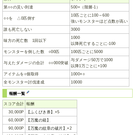
第○○の災い到達
500×（階層-1）
10匹ごとに100～600
○○を △0匹倒す
強いモンスターほど点数が高い
誰も死亡しない
3000
1000
味方の死亡数 1回以下
以降死亡するごとに-100
モンスターを倒した数 ○00匹
100匹ごとに5000
与ダメージ50万で1000
与えたダメージの合計 ○○000突破
以降1万ごとに+100
アイテムを○個取得
1000×○
全モンスター討伐達成
10000
報酬一覧
スコア合計
報酬
30,000P
【ふくびき券】
×5
60,000P
【万魔の箱】
90,000P
【万魔の紋章の破片】
×2