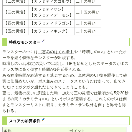
【二の災壇】
【カラミティスコルプ】
二十の災い
【カラミティサン】
【三の災壇】
二十五の災い
【カラミティデーモン】
【四の災壇】
【カラミティドラゴン】
二十の災い
【五の災壇】
【カラミティキング】
二十の災い
特殊なモンスター
モンスターの中には
【恵みのはぐれ者】
や「時増しの○○」といったオ
ーラを纏う特殊なモンスターが出現する。
時増しの○○は特定の災いで出現し、HPを始めとしたステータスがボス
クラス並に高く倒すと時間が1分延長される。
ある程度時間が経過すると逃走するため、単体用のCT技を駆使して確
実に仕留めたいが、ボス並みのステータスというだけあって、出てき
ただけでガタガタ崩れだしてきてしまうことも。
更に、最後の災いに到達した時、加えて三の災壇では最初から5分30秒
までの間「カラミティ○○」というボスが登場する。これらのボスは倒
すとモンスターリストに載り、カラミティサン以外を倒すと称号も得
られる。
スコアの加算条件
条件
ポイント