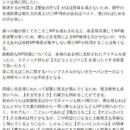
ントは他に回したい。
後述するが性質上
【聖女の守り】
がほぼ意味を成さないため、眼甲の
合成効果は耐久力の底上げにHP埋めがあればベスト、無ければためる
の方が良い。
個々の敵が固くてそこそこMPを使わされる上、各災壇共通してMP吸
収攻撃が多いため、勝ちどき宝珠によるMP確保も欠かせないが、それ
さえあれば余程MP吸収が集中しない限りMPが枯渇することは無くな
る。
能動的なMP回復については、余裕のある時に支給されたアイテムを使
ったり、スティック持ちが
【スピリットゾーン】
を使ったりする程度
で良いだろう。
逆に言えばこれに類するパッシブスキルがない
キラーパンサー
のよう
な仲間モンスターは不向きとなる。
同様に全災壇にわたって頻繁に呪文が飛んでくるため、呪文耐性も必
須レベル。
【ギガマホトラ】
の威力も弱めることができる。
初めのうちは初級呪文ばかりでダメージも精々2桁だが、塵も積もれば
なんとやらで大量の雑魚から一斉に喰らえばどんどんHPが削られてい
く。それでも一、二ぐらいであれば
【竜のうろこ】
に
【マジックバリ
ア】
さえ積めば何とかなるが、三や四辺りになると上級呪文も容赦な
く飛んでくるようになり、しかもこれに
【ディバインスペル】
の弱体
化や
【魔力かくせい】
の強化を併せてきて耐性が無いと即死も有り得