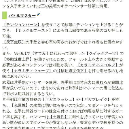
【アストルティア防衛軍】
や
白宝箱
で
【幻惑】
埋め尽くしのブーメラ
ンを入手出来ていれば三の災壇のキラーパンサー対策に有用。
バトルマスター
【テンションバーン】
を使うことで頻繁にテンションを上げることが
でき、
【ミラクルブースト】
による自己回復である程度のゴリ押しも
可能。
【天下無双】
の手数と会心率の高さのおかげではぐれ者も仕留めやす
い。
また、Ver.6.1で
【すてみ】
に代わって習得した
【クイックアーツ】
で
【移動速度上昇】
を掛けられるため、フィールド上を大きく移動する
必要がある本コンテンツでは相性が良い。
【カラミティスコルプ】
が
使う
【カラミティウェーブ】
の
【移動速度低下】
を打ち消せるのも地
味にありがたい。
武器は片手剣かハンマーを使用。両手剣は単体火力に優れるが範囲攻
撃が扱いづらいので、使うのであれば片手剣かハンマーの裏に仕込ん
で対ボス用武器にすると良い。
片手剣は守備力無視の
【ギガスラッシュ】
や
【ギガブレイク】
を持
ち、
【光属性】
の攻撃に弱い敵も多いので安定してダメージを与えら
れる。左手に武器ガードの錬金を付けておけば物理攻撃に対するガー
ド率も高まる。ハンマーは
【土属性】
に耐性を持っていたり守備力の
高い敵が多いのでダメージが安定しないが、豊富なデバフ技を持つの
で火力兼支援役として対ボスで安定した強さを発揮できる。