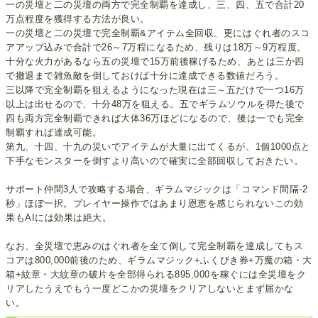
一の災壇と二の災壇の両方で完全制覇を達成し、三、四、五で合計20
万点程度を獲得する方法が良い。
一の災壇と二の災壇で完全制覇&アイテム全回収、更にはぐれ者のスコ
アアップ込みで合計で26～7万程になるため、残りは18万～9万程度。
十分な火力があるなら五の災壇で15万前後稼げるため、あとは三か四
で撤退まで雑魚敵を倒しておけば十分に達成できる数値だろう。
三以降で完全制覇を狙えるようになった現在は三～五だけで一つ16万
以上は出せるので、十分48万を狙える。五でギラムソウルを得た後で
四も両方完全制覇できれば大体36万ほどになるので、後は一でも完全
制覇すれば達成可能。
第九、十四、十九の災いでアイテムが大量に出てくるが、1個1000点と
下手なモンスターを倒すより高いので確実に全部回収しておきたい。
サポート仲間3人で攻略する場合、ギラムマジックは「コマンド間隔-2
秒」ほぼ一択。プレイヤー操作ではあまり恩恵を感じられないこの効
果もAIには効果は絶大。
なお、全災壇で恵みのはぐれ者を全て倒して完全制覇を達成してもス
コアは800,000前後のため、ギラムマジック+ふくびき券+万魔の箱・大
箱+紋章・大紋章の破片を全部得られる895,000を稼ぐには全災壇をク
リアしたうえでもう一度どこかの災壇をクリアしないとまず届かな
い。