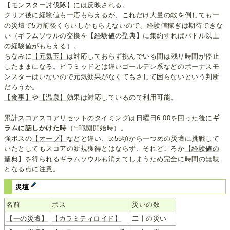
【モンスター討伐隊】
には反映される。
クリア後に経験値も一応もらえるが、これだけ大量の敵を倒しても一
の災壇で5万前後くらいしかもらえないので、経験値稼ぎは期待できな
い（ギラムソウルの交換を
【経験値の聖典】
に集約すればバトル以上
の経験値がもらえる）。
ちなみに
【元気玉】
は対応しておらず挑んでいる間は残り時間が停止
したままになる。ピラミッドとは違いゴールデン系などのボーナスモ
ンスターはいないので元気効果がなくてもさして困らないという判断
だろうか。
【食事】
や
【温泉】
効果は対応しているので利用可能。
累計スコアスコアリセットのタイミングは日曜日6:00を回った後に
ギ
ラムに話しかけた時
（≒戦闘開始時）。
強ボスの
【オーブ】
などと違い、5:55頃から一つめの災壇に挑戦して
いたとしてもスコアの新規獲得とはならず、それどころか
【経験値の
聖典】
を得られるギラムソウルも消えてしまうため完全に時間の無駄
となる点に注意。
災壇
名前
ボス
災いの数
【一の災壇】
【カラミティロイド】
二十の災い