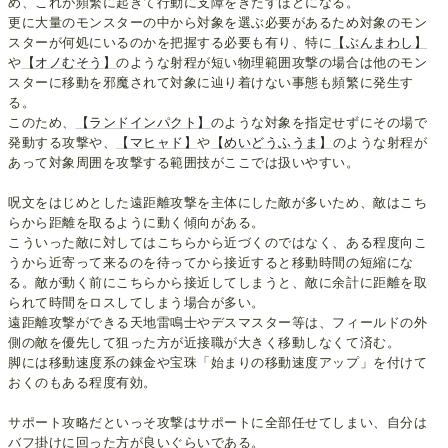
め、これが頻繁に起きて行動に支障をきたすほどになる。
更に大量のモンスターの中から対象を選ぶ必要があるため対象のモン
スターが何処にいるのかを把握する必要も有り、特に
【ぶんまわし】
や
【オノむそう】
のような射程が短い物理範囲攻撃の場合は他のモン
スターに移動を邪魔されて対象に辿り着けない事態も頻繁に発生す
る。
このため、
【ランドインパクト】
のような対象を指定せずにその場で
発動する攻撃や、
【マヒャド】
や
【めいどうふうま】
のような射程が
あって対象周囲を攻撃する範囲技がここでは扱いやすい。
呪文をはじめとした遠距離攻撃を主体にした敵が多いため、敵はこち
らから距離を取るように動く傾向がある。
こういった敵に対してはこちらから近づくのではなく、ある程度向こ
うから近寄って来るのを待ってから接近すると移動時間の短縮にな
る。敵が動く前にこちらから接近してしまうと、敵に余計に距離を取
られて時間をロスしてしまう場合が多い。
遠距離攻撃ができる天地雷鳴士やデスマスター等は、フィールドの外
側の敵を優先して狙った方が近接職が大きく移動しなくて済む。
脚には移動速度系の錬金や宝珠「始まりの移動速度アップ」を付けて
おくのもある程度有効。
サポート攻略だといっそ攻撃はサポートに全部任せてしまい、自分は
バフ掛けに回った方が良いぐらいである。