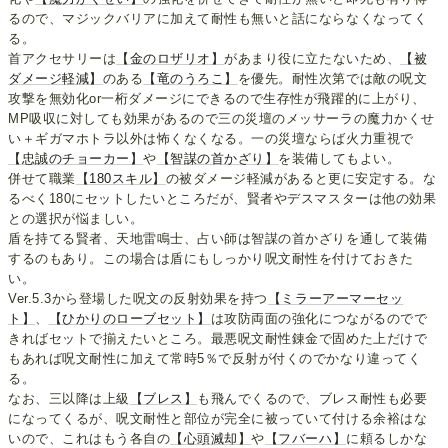
るので、マジックバリアに加えて耐性も無いと話にならなくなってく
る。
首アクセサリーは
【金のロザリオ】
があまり役に立たないため、
【被
ダメージ軽減】
のある
【竜のうろこ】
を優先。耐性次第では敵の呪文
攻撃を無効化or一桁ダメージにできるので生存性が飛躍的に上がり、
MP吸収に対しても効果があるので三の災壇のメッサーラの魔力かくせ
い＋ギガマホトラ以外は怖くなくなる。一の災壇ならば火力重視で
【忠誠のチョーカー】
や
【智謀の首かざり】
を装備してもよい。
併せて職業
【180スキル】
の被ダメージ軽減があると更に安定する。な
るべく180にセットしたいところだが、賢者やデスマスターは他の効果
との選択が悩ましい。
盾を持てる賢者、天地雷鳴士、占い師は智謀の首かざりを通して装備
するのもあり。この場合は盾にもしっかり呪文耐性を付けておきた
い。
Ver.5.3から登場した呪文の反射効果を持つ
【ミラーアーマーセッ
ト】
、
【ひかりのローブセット】
は攻防両面の強化につながるのでで
きればセットで揃えたいところ。最悪呪文耐性錬金で固めた上だけで
もあれば呪文耐性に加えて常時5％で反射が付くのでかなり違ってく
る。
なお、三以降は上級
【ブレス】
も飛んでくるので、ブレス耐性も必要
になってくるが、呪文耐性と部位が完全に被っていて付ける余裕はな
いので、これはもう各自の
【心頭滅却】
や
【フバーハ】
に頼るしかな