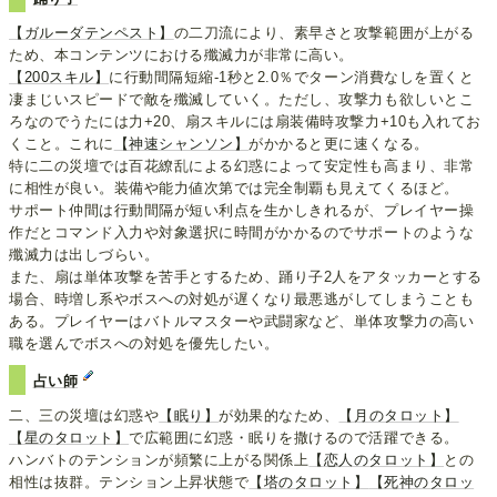
【ガルーダテンペスト】
の二刀流により、素早さと攻撃範囲が上がる
ため、本コンテンツにおける殲滅力が非常に高い。
【200スキル】
に行動間隔短縮-1秒と2.0％でターン消費なしを置くと
凄まじいスピードで敵を殲滅していく。ただし、攻撃力も欲しいとこ
ろなのでうたには力+20、扇スキルには扇装備時攻撃力+10も入れてお
くこと。これに
【神速シャンソン】
がかかると更に速くなる。
特に二の災壇では百花繚乱による幻惑によって安定性も高まり、非常
に相性が良い。装備や能力値次第では完全制覇も見えてくるほど。
サポート仲間は行動間隔が短い利点を生かしきれるが、プレイヤー操
作だとコマンド入力や対象選択に時間がかかるのでサポートのような
殲滅力は出しづらい。
また、扇は単体攻撃を苦手とするため、踊り子2人をアタッカーとする
場合、時増し系やボスへの対処が遅くなり最悪逃がしてしまうことも
ある。プレイヤーはバトルマスターや武闘家など、単体攻撃力の高い
職を選んでボスへの対処を優先したい。
占い師
二、三の災壇は幻惑や
【眠り】
が効果的なため、
【月のタロット】
【星のタロット】
で広範囲に幻惑・眠りを撒けるので活躍できる。
ハンバトのテンションが頻繁に上がる関係上
【恋人のタロット】
との
相性は抜群。テンション上昇状態で
【塔のタロット】
【死神のタロッ