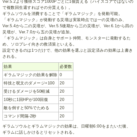
Ver.5.2より獲得スコア1000Pごとに1個貰える（ハイスコアではないの
で複数回生還すればその分貰える）。
ギラムソウルを消費することで「ギラムマジック」を発動可能。
「ギラムマジック」が発動する災壇は実装時点では一の災壇のみ、
Ver.5.4から二の災壇が、Ver.5.5後期から三の災壇が、Ver.6.1から四の
災壇が、Ver.7.0から五の災壇が追加。
「ギラムマジック」は自身とサポート仲間、モンスターに発動するた
め、ソロプレイ向きの救済策といえる。
設定できるのは1つだけで、他の効果を選ぶと設定済みの効果は上書き
される。
効果
必要数
ギラムマジックの効果を解除
0
特技と呪文のダメージ+100
20
受けるダメージを50軽減
20
10秒に1回HPが100回復
20
敵を倒すと50%でためる
20
コマンド間隔-2秒
20
ギラムソウルとギラムマジックの効果は、日曜朝6:00をまたいだ後、
ギラムに話しかけるとリセットされる。