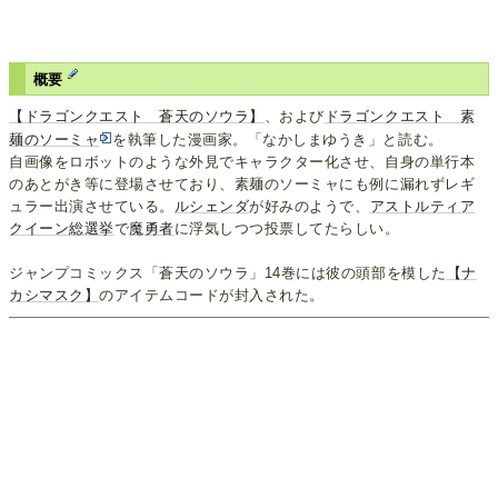
概要
【ドラゴンクエスト 蒼天のソウラ】
、および
ドラゴンクエスト 素
麺のソーミャ
を執筆した漫画家。「なかしまゆうき」と読む。
自画像をロボットのような外見でキャラクター化させ、自身の単行本
のあとがき等に登場させており、素麺のソーミャにも例に漏れずレギ
ュラー出演させている。
ルシェンダ
が好みのようで、
アストルティア
クイーン総選挙
で
魔勇者
に浮気しつつ投票してたらしい。
ジャンプコミックス「蒼天のソウラ」14巻には彼の頭部を模した
【ナ
カシマスク】
のアイテムコードが封入された。