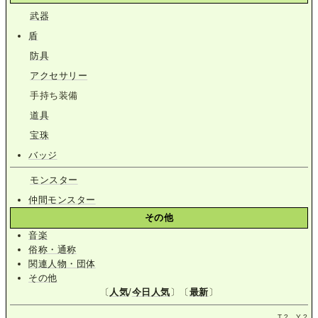
武器
盾
防具
アクセサリー
手持ち装備
道具
宝珠
バッジ
モンスター
仲間モンスター
その他
音楽
俗称・通称
関連人物・団体
その他
〔
人気
/
今日人気
〕〔
最新
〕
T.
?
Y.
?