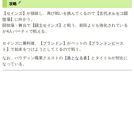
攻略
【セインズ】
が脱獄し、再び戦いを挑んでくるので
【古代オルセコ闘
技場】
に向かう。
闘技場・舞台で
【闘士セインズ】
と戦う。前回よりも強化されている
が4人パーティで戦える。
セインズに勝利後、
【ブランドン】
がペットの
【ブランドンビース
ト】
で始末をつけようとしてくるので戦う。
なお、パラディン職業クエストの
【盾となる者】
とタイトルが対比に
なっている。