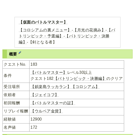
【仮面のバトルマスター】
【コロシアムの裏メニュー】
-
【月光の花摘み】
-
【バ
トリンピック・予選編】
-
【バトリンピック・決勝
編】
-【剣となる者】
概要
クエストNo.
183
【バトルマスター】
レベル30以上
条件
クエスト182
【バトリンピック・決勝編】
のクリア
受注場所
【娯楽島ラッカラン】
【コロシアム】
依頼者
【ジェイコフ】
初回報酬
【バトルマスターの証】
リプレイ報酬
【ウルベア金貨】
経験値
12900
名声値
172