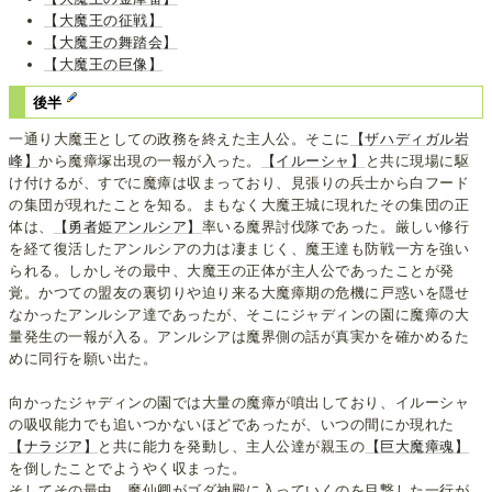
【大魔王の征戦】
【大魔王の舞踏会】
【大魔王の巨像】
後半
一通り大魔王としての政務を終えた主人公。そこに
【ザハディガル岩
峰】
から魔瘴塚出現の一報が入った。
【イルーシャ】
と共に現場に駆
け付けるが、すでに魔瘴は収まっており、見張りの兵士から白フード
の集団が現れたことを知る。まもなく大魔王城に現れたその集団の正
体は、
【勇者姫アンルシア】
率いる魔界討伐隊であった。厳しい修行
を経て復活したアンルシアの力は凄まじく、魔王達も防戦一方を強い
られる。しかしその最中、大魔王の正体が主人公であったことが発
覚。かつての盟友の裏切りや迫り来る大魔瘴期の危機に戸惑いを隠せ
なかったアンルシア達であったが、そこにジャディンの園に魔瘴の大
量発生の一報が入る。アンルシアは魔界側の話が真実かを確かめるた
めに同行を願い出た。
向かったジャディンの園では大量の魔瘴が噴出しており、イルーシャ
の吸収能力でも追いつかないほどであったが、いつの間にか現れた
【ナラジア】
と共に能力を発動し、主人公達が親玉の
【巨大魔瘴魂】
を倒したことでようやく収まった。
そしてその最中、魔仙卿がゴダ神殿に入っていくのを目撃した一行が