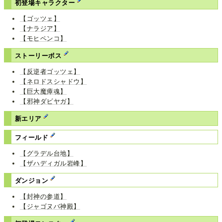
初登場キャラクター
【ゴッツェ】
【ナラジア】
【モヒペンコ】
ストーリーボス
【反逆者ゴッツェ】
【ネロドスシャドウ】
【巨大魔瘴魂】
【邪神ダビヤガ】
新エリア
フィールド
【グラデル台地】
【ザハディガル岩峰】
ダンジョン
【封神の参道】
【ジャゴヌバ神殿】