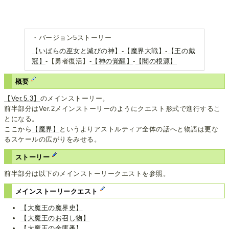
・バージョン5ストーリー
【いばらの巫女と滅びの神】
-
【魔界大戦】
-
【王の戴
冠】
-【勇者復活】-
【神の覚醒】
-
【闇の根源】
概要
【Ver.5.3】
のメインストーリー。
前半部分はVer.2メインストーリーのようにクエスト形式で進行するこ
とになる。
ここから
【魔界】
というよりアストルティア全体の話へと物語は更な
るスケールの広がりをみせる。
ストーリー
前半部分は以下のメインストーリークエストを参照。
メインストーリークエスト
【大魔王の魔界史】
【大魔王のお召し物】
【大魔王の金庫番】