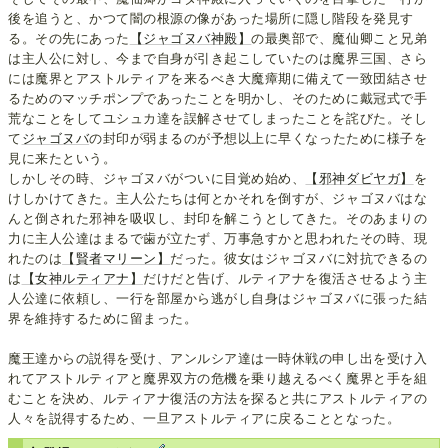
後を追うと、かつて闇の根源の像があった場所に隠し階段を発見す
る。その先にあった
【ジャゴヌバ神殿】
の最奥部で、魔仙卿こと兄弟
は主人公に対し、今まで自身が引き起こしていたのは魔界三国、さら
には魔界とアストルティアを来るべき大魔瘴期に備えて一致団結させ
るためのマッチポンプであったことを明かし、そのために戴冠式で手
荒なことをしてユシュカ達を誤解させてしまったことを詫びた。そし
て
ジャゴヌバ
の封印が弱まるのが予想以上に早くなったために様子を
見に来たという。
しかしその時、ジャゴヌバがついに目覚め始め、
【邪神ダビヤガ】
を
けしかけてきた。主人公たちは何とかそれを倒すが、ジャゴヌバはな
んと倒された邪神を吸収し、封印を解こうとしてきた。そのあまりの
力に主人公達はまるで歯が立たず、万事急すかと思われたその時、現
れたのは
【賢者マリーン】
だった。彼女はジャゴヌバに対抗できるの
は
【女神ルティアナ】
だけだと告げ、ルティアナを復活させるよう主
人公達に依頼し、一行を部屋から逃がし自身はジャゴヌバに張った結
界を維持するために留まった。
魔王達からの説得を受け、アンルシア達は一時休戦の申し出を受け入
れてアストルティアと魔界双方の危機を乗り越えるべく魔界と手を組
むことを決め、ルティアナ復活の方法を探ると共にアストルティアの
人々を説得するため、一旦アストルティアに戻ることとなった。