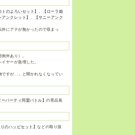
ロトのよろいセット】
、
【ローラ姫
ンアンクレット】
、
【サニーアンク
以外にアテが無かったので収まっ
部例外あり）。
レイヤーが急増した。
物ですが…」と聞かれなくなってい
ターパーティ同盟バトル】
の景品装
祭りのハッピセット】
などの取り扱