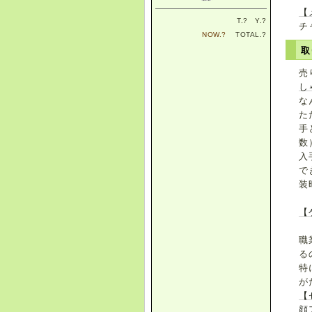
【
T.
?
Y.
?
チ
NOW.
?
TOTAL.
?
取
売
し
な
た
手
数
入
で
装
【
職
る
特
が
【
顔