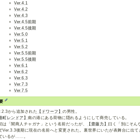
Ver.4.1
Ver.4.2
Ver.4.3
Ver.4.5前期
Ver.4.5後期
Ver.5.0
Ver.5.1
Ver.5.2
Ver.5.5前期
Ver.5.5後期
Ver.6.1
Ver.6.2
Ver.6.3
Ver.7.3
Ver.7.5
要
er.2.3から追加された
【ドワーフ】
の男性。
港町レンドア】
南の港にある荷物に隠れるようにして商売している。
初は「闇商人チャガナ」という名前だったが、
【齋藤力】
曰く「別にそん
でVer.3.3後期に現在の名前へと変更された。裏世界にいたが表舞台に出
ているが……。