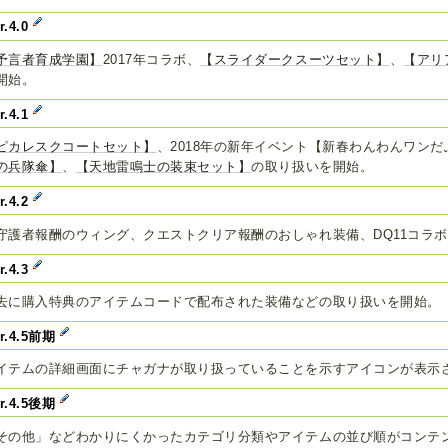
r.4.0
予言者育成学園】
2017年コラボ、
【スライダークスーツセット】
、
【アリ
開始。
r.4.1
ピカレスクコートセット】
、2018年の新年イベント【新春わんわんワン
の兵隊傘】
、
【天地雷鳴士の装束セット】
の取り扱いを開始。
r.4.2
守護者報酬のウィング、クエストクリア報酬のおしゃれ装備、DQ11コラ
r.4.3
去に購入特典のアイテムコードで配布された装備などの取り扱いを開始。
er.4.5前期
イテムの詳細画面にチャガナが取り扱っていることを示すアイコンが表示
er.4.5後期
その他」などわかりにくかったカテゴリ分類やアイテムの並び順がコンテ