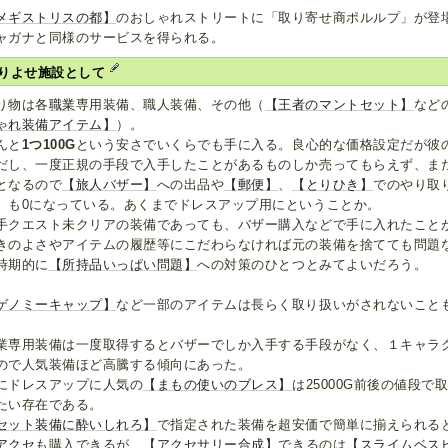
メギストリスの都】
のおしゃれストリートに「取り寄せ商ポルルプ」が登
ャガナと同様のサービスを得られる。
りよせ施設として
り物は各
職業
専用装備、職人装備、その他（
【王者のマントセット】
など
ゃれ装備アイテム】
）。
んと
1つ100G
という安さでいくらでも手に入る。良心的な価格設定だが彼
だし、一度正規の手段で入手したことがあるものしか売ってもらえず、ま
となるので
【旅人バザー】
への出品や
【郵便】
、
【とりひき】
でのやり取
）も0になっている。あくまでドレスアップ用にということか。
手クエスト未クリアの装備であっても、バザー購入などで手に入れたこと
きのよさやアイテムの履歴等にこだわらなければ元の装備を捨てても問題
時期的に
【所持品いっぱい問題】
への対策のひとつとみてよいだろう。
ゲノミーキャップ】
など一部のアイテムは長らく取り扱いがされないこと
業専用装備は一度取得するとバザーでしか入手する手段がなく、１キャラ
ので人気装備ほど高騰する傾向にあった。
にドレスアップに人気の
【まもの使いのブレス】
は25000G前後の値段
たい存在である。
セット装備に酔いしれろ】
で指定された装備を超安価で簡単に揃えられる
アクセ
も購入できるが、
【アクセサリー合成】
できるのは
【スライムベス