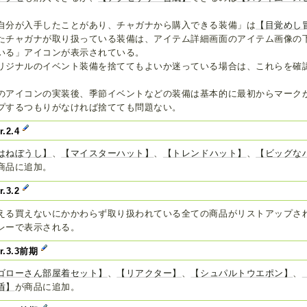
自分が入手したことがあり、チャガナから購入できる装備」は
【目覚めし
たチャガナが取り扱っている装備は、アイテム詳細画面のアイテム画像の
いる」アイコンが表示されている。
リジナルのイベント装備を捨ててもよいか迷っている場合は、これらを確
。
のアイコンの実装後、季節イベントなどの装備は基本的に最初からマーク
プするつもりがなければ捨てても問題ない。
r.2.4
はねぼうし】
、
【マイスターハット】
、
【トレンドハット】
、
【ビッグな
商品に追加。
r.3.2
える買えないにかかわらず取り扱われている全ての商品がリストアップさ
レーで表示される。
er.3.3前期
ゴローさん部屋着セット】
、
【リアクター】
、
【シュパルトウエポン】
、
盾】
が商品に追加。