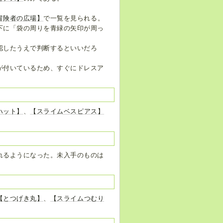
冒険者の広場】
で一覧を見られる。
下に「袋の周りを青緑の矢印が周っ
認したうえで判断するといいだろ
が付いているため、すぐにドレスア
ハット】
、
【スライムベスピアス】
れるようになった。未入手のものは
【とつげき丸】
、
【スライムつむり