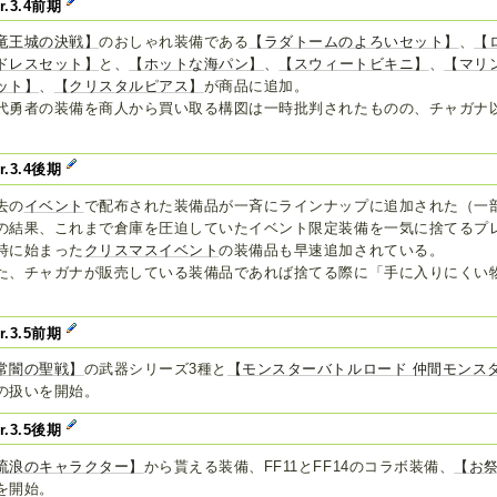
er.3.4前期
竜王城の決戦】
のおしゃれ装備である
【ラダトームのよろいセット】
、
【
ドレスセット】
と、
【ホットな海パン】
、
【スウィートビキニ】
、
【マリ
ット】
、
【クリスタルピアス】
が商品に追加。
代勇者の装備を商人から買い取る構図は一時批判されたものの、チャガナ
。
er.3.4後期
去の
イベント
で配布された装備品が一斉にラインナップに追加された（一
の結果、これまで倉庫を圧迫していたイベント限定装備を一気に捨てるプ
時に始まった
クリスマスイベント
の装備品も早速追加されている。
た、チャガナが販売している装備品であれば捨てる際に「手に入りにくい
。
er.3.5前期
常闇の聖戦】
の武器シリーズ3種と
【モンスターバトルロード 仲間モンス
の扱いを開始。
er.3.5後期
流浪のキャラクター】
から貰える装備、FF11とFF14のコラボ装備、
【お
を開始。