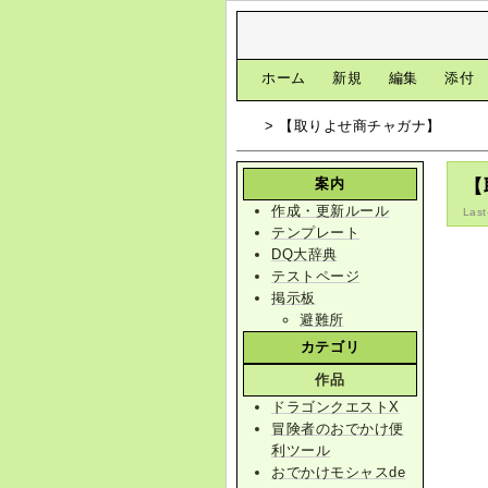
[
ホーム
|
新規
|
編集
|
添付
> 【取りよせ商チャガナ】
案内
【
作成・更新ルール
Last
テンプレート
DQ大辞典
テストページ
掲示板
避難所
カテゴリ
作品
ドラゴンクエストX
冒険者のおでかけ便
利ツール
おでかけモシャスde