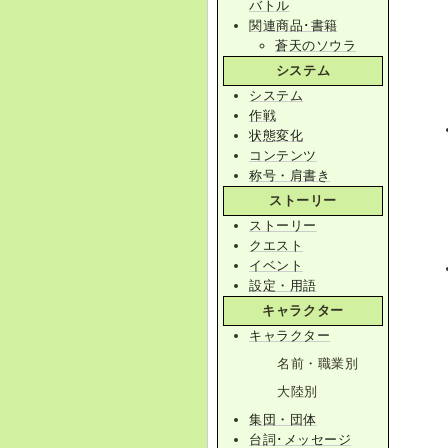
バトル
関連商品･書籍
蒼天のソウラ
システム
システム
作戦
状態変化
コンテンツ
称号・肩書き
ストーリー
ストーリー
クエスト
イベント
設定・用語
キャラクター
キャラクター
名前・職業別
大陸別
集団・団体
台詞･メッセージ