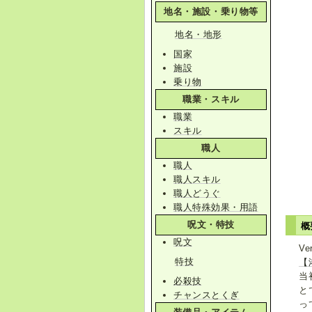
地名・施設・乗り物等
地名・地形
国家
施設
乗り物
職業・スキル
職業
スキル
職人
職人
職人スキル
職人どうぐ
職人特殊効果・用語
呪文・特技
概
呪文
V
特技
【
当
必殺技
と
チャンスとくぎ
っ