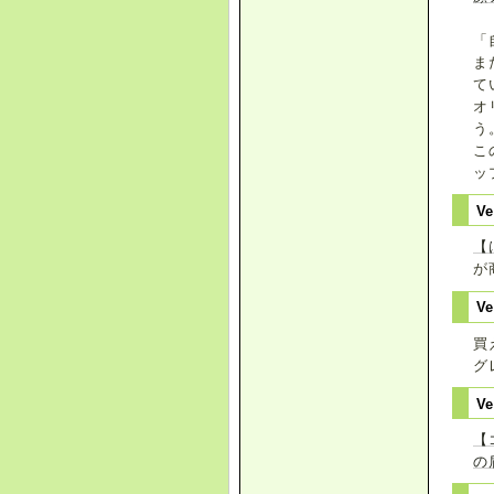
「
ま
て
オ
う
こ
ッ
Ve
【
が
Ve
買
グ
V
【
の