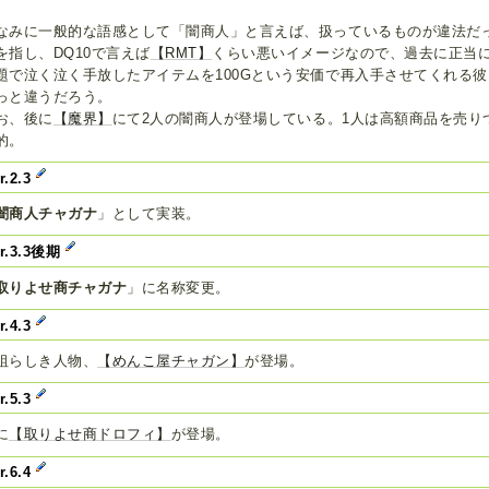
なみに一般的な語感として「闇商人」と言えば、扱っているものが違法だ
を指し、DQ10で言えば
【RMT】
くらい悪いイメージなので、過去に正当
題で泣く泣く手放したアイテムを100Gという安価で再入手させてくれる
っと違うだろう。
お、後に
【魔界】
にて2人の闇商人が登場している。1人は高額商品を売り
的。
r.2.3
闇商人チャガナ
」として実装。
er.3.3後期
取りよせ商チャガナ
」に名称変更。
r.4.3
祖らしき人物、
【めんこ屋チャガン】
が登場。
r.5.3
に
【取りよせ商ドロフィ】
が登場。
r.6.4