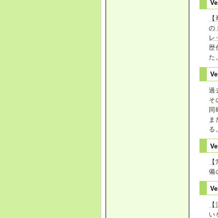
V
【
の
レ
歴
た
V
過
そ
同
ま
る
V
【
備
V
【
い