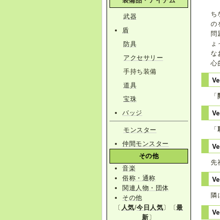
装備品・アイテム
ち
武器
の
盾
問
ょ
防具
な
アクセサリー
心
手持ち装備
Ve
道具
「
宝珠
バッジ
V
「
モンスター
仲間モンスター
Ve
その他
先
音楽
俗称・通称
Ve
関連人物・団体
隣
その他
〔
人気
/
今日人気
〕〔
最
Ve
新
〕