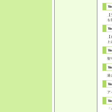
Ve
【
を
Ve
【
ト
Ve
聖
Ve
過
V
ア
V
「