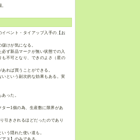
場。
のイベント・タイアップ入手の
【お
の儲けが気になる。
た必ず新品マークが無い状態での入
りも不可となり、できのよさ（星の
があれば買うことができる。
ないという副次的な効果もある。実
もあった。
クター1個の為、生産数に限界があ
で取り引きされるほどだったのであり
という隠れた使い道も。
ピアス】
のみである。