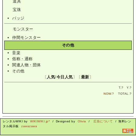
道具
宝珠
バッジ
モンスター
仲間モンスター
その他
音楽
俗称・通称
関連人物・団体
その他
〔
人気
/
今日人気
〕〔
最新
〕
T.
?
Y.
?
NOW.
?
TOTAL.
?
レンタルWIKI by
WIKIWIKI.jp*
/ Designed by
Olivia
/
広告について
/ 無料レン
タル掲示板
zawazawa