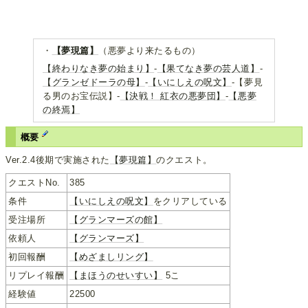
・
【夢現篇】
（悪夢より来たるもの）
【終わりなき夢の始まり】
-
【果てなき夢の芸人道】
-
【グランゼドーラの母】
-
【いにしえの呪文】
-【夢見
る男のお宝伝説】-
【決戦！ 紅衣の悪夢団】
-
【悪夢
の終焉】
概要
Ver.2.4後期で実施された
【夢現篇】
のクエスト。
クエストNo.
385
条件
【いにしえの呪文】
をクリアしている
受注場所
【グランマーズの館】
依頼人
【グランマーズ】
初回報酬
【めざましリング】
リプレイ報酬
【まほうのせいすい】
5こ
経験値
22500