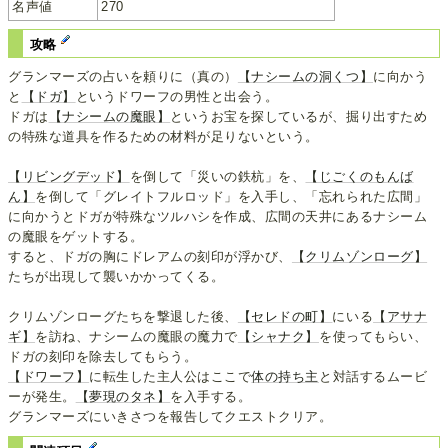
名声値
270
攻略
グランマーズの占いを頼りに（真の）
【ナシームの洞くつ】
に向かう
と
【ドガ】
というドワーフの男性と出会う。
ドガは
【ナシームの魔眼】
というお宝を探しているが、掘り出すため
の特殊な道具を作るための材料が足りないという。
【リビングデッド】
を倒して「災いの鉄杭」を、
【じごくのもんば
ん】
を倒して「グレイトフルロッド」を入手し、「忘れられた広間」
に向かうとドガが特殊なツルハシを作成、広間の天井にあるナシーム
の魔眼をゲットする。
すると、ドガの胸にドレアムの刻印が浮かび、
【クリムゾンローグ】
たちが出現して襲いかかってくる。
クリムゾンローグたちを撃退した後、
【セレドの町】
にいる
【アサナ
ギ】
を訪ね、ナシームの魔眼の魔力で
【シャナク】
を使ってもらい、
ドガの刻印を除去してもらう。
【ドワーフ】
に転生した主人公はここで
体の持ち主
と対話するムービ
ーが発生。
【夢現のタネ】
を入手する。
グランマーズにいきさつを報告してクエストクリア。