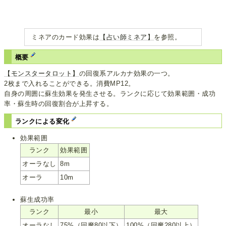
ミネアのカード効果は
【占い師ミネア】
を参照。
概要
【モンスタータロット】
の回復系アルカナ効果の一つ。
2枚まで入れることができる。消費MP12。
自身の周囲に蘇生効果を発生させる。ランクに応じて効果範囲・成功
率・蘇生時の回復割合が上昇する。
ランクによる変化
効果範囲
ランク
効果範囲
オーラなし
8m
オーラ
10m
蘇生成功率
ランク
最小
最大
オーラなし
75%（回魔80以下）
100%（回魔280以上）