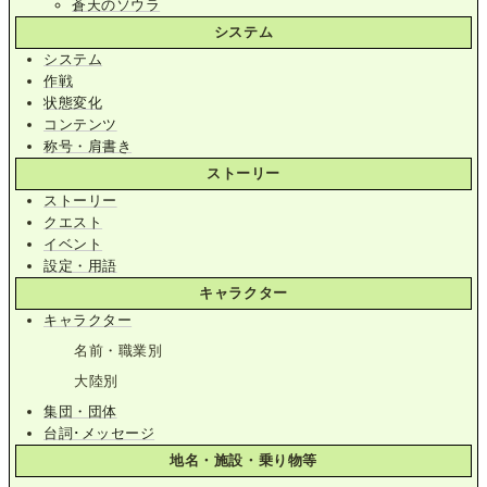
蒼天のソウラ
システム
システム
作戦
状態変化
コンテンツ
称号・肩書き
ストーリー
ストーリー
クエスト
イベント
設定・用語
キャラクター
キャラクター
名前・職業別
大陸別
集団・団体
台詞･メッセージ
地名・施設・乗り物等