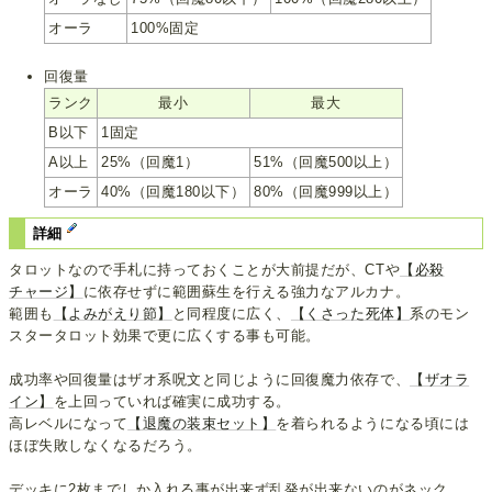
オーラ
100%固定
回復量
ランク
最小
最大
B以下
1固定
A以上
25%（回魔1）
51%（回魔500以上）
オーラ
40%（回魔180以下）
80%（回魔999以上）
詳細
タロットなので手札に持っておくことが大前提だが、CTや
【必殺
チャージ】
に依存せずに範囲蘇生を行える強力なアルカナ。
範囲も
【よみがえり節】
と同程度に広く、
【くさった死体】
系のモン
スタータロット効果で更に広くする事も可能。
成功率や回復量はザオ系呪文と同じように回復魔力依存で、
【ザオラ
イン】
を上回っていれば確実に成功する。
高レベルになって
【退魔の装束セット】
を着られるようになる頃には
ほぼ失敗しなくなるだろう。
デッキに2枚までしか入れる事が出来ず乱発が出来ないのがネック。