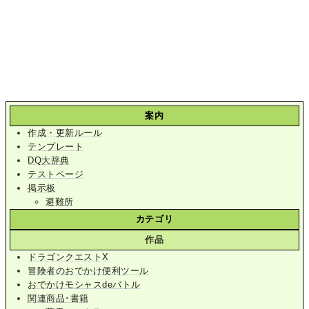
案内
作成・更新ルール
テンプレート
DQ大辞典
テストページ
掲示板
避難所
カテゴリ
作品
ドラゴンクエストX
冒険者のおでかけ便利ツール
おでかけモシャスdeバトル
関連商品･書籍