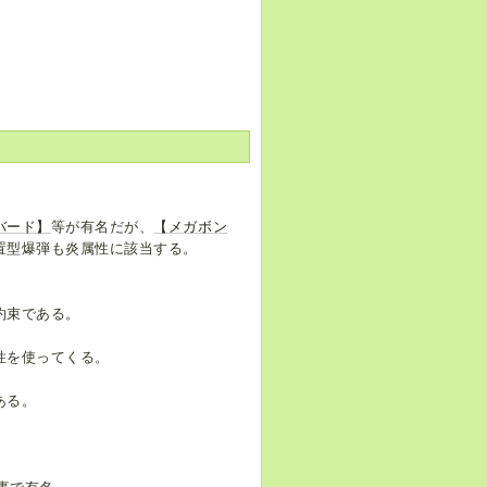
バード】
等が有名だが、
【メガボン
置型爆弾も炎属性に該当する。
約束である。
性を使ってくる。
ある。