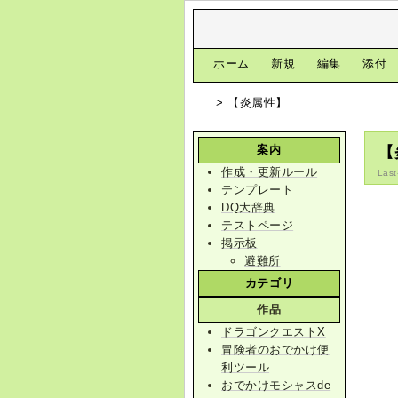
[
ホーム
|
新規
|
編集
|
添付
> 【炎属性】
案内
【
作成・更新ルール
Last
テンプレート
DQ大辞典
テストページ
掲示板
避難所
カテゴリ
作品
ドラゴンクエストX
冒険者のおでかけ便
利ツール
おでかけモシャスde