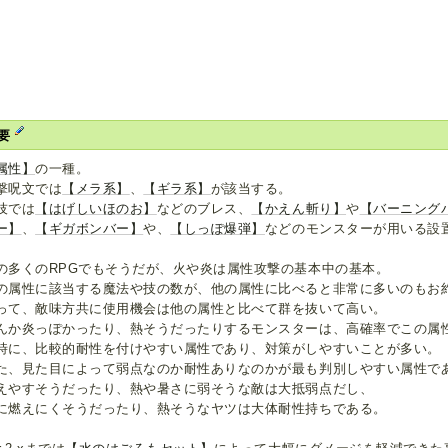
要
属性】
の一種。
撃呪文では
【メラ系】
、
【ギラ系】
が該当する。
技では
【はげしいほのお】
などのブレス、
【かえん斬り】
や
【バーニング
ー】
、
【ギガボンバー】
や、
【しっぽ爆弾】
などのモンスターが用いる設
の多くのRPGでもそうだが、火や炎は属性攻撃の基本中の基本。
の属性に該当する魔法や技の数が、他の属性に比べると非常に多いのもお
って、敵味方共に使用機会は他の属性と比べて群を抜いて高い。
んか炎っぽかったり、熱そうだったりするモンスターは、高確率でこの属
時に、比較的耐性を付けやすい属性であり、対策がしやすいことが多い。
た、見た目によって弱点なのか耐性ありなのかが最も判別しやすい属性で
えやすそうだったり、熱や暑さに弱そうな敵は大抵弱点だし、
に燃えにくそうだったり、熱そうなヤツは大体耐性持ちである。