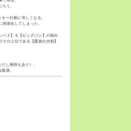
事で有名。
だろう。
ッキー行動に等しくなる。
幅に弱体化してしまった。
レード】
＆
【ビッグバン】
の組み
0でその上位である
【業炎の大剣】
ただし
例外
もあり）。
は最適。