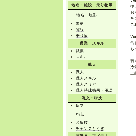
Ve
地名・施設・乗り物等
後
お
地名・地形
そ
国家
こ
施設
乗り物
V
合
職業・スキル
も
職業
スキル
弱
職人
冷
職人
上
職人スキル
職人どうぐ
職人特殊効果・用語
呪文・特技
呪文
特技
必殺技
チャンスとくぎ