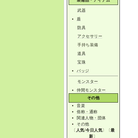
装備品・アイテム
武器
盾
防具
アクセサリー
手持ち装備
道具
宝珠
バッジ
モンスター
仲間モンスター
その他
音楽
俗称・通称
関連人物・団体
その他
〔
人気
/
今日人気
〕〔
最
新
〕