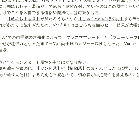
r.2.xまでは
【水のはごろもセット】
によって大幅にダメージを軽減できた
にも先にもセット装備だけで60％も耐性が付いていたのはこの属性ぐらい
かげでこれを装備できる僧侶や魔法使いは対策が容易。
こに
【竜のおまもり】
が加わろうものなら
【しゃくねつのほのお】
すらラ
れがあまりに強すぎたため、Ver.3.0でははごろも装備のセット効果が大
er.3.4での両手剣の超強化によって
【プラズマブレード】
と
【フューリーブ
わせが超強力となった事で一気に両手剣のメジャー属性となった。Ver.5.
登場。
点とするモンスターも属性の中ではかなり多い。
気を纏った奴の他、
【ゾンビ系】
や
【植物系】
のほとんどはこれに弱い（
記の通り見た目による判別も容易なので、初心者が弱点属性を覚えるのに