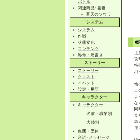
バトル
関連商品･書籍
蒼天のソウラ
システム
システム
作戦
状態変化
概
コンテンツ
【
称号・肩書き
攻
ストーリー
特
ストーリー
バ
クエスト
イベント
他
設定・用語
こ
よ
キャラクター
な
キャラクター
同
名前・職業別
ま
燃
大陸別
逆
集団・団体
台詞･メッセージ