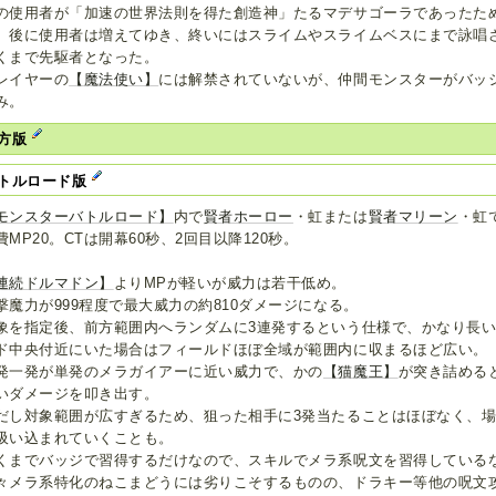
の使用者が「加速の世界法則を得た創造神」たるマデサゴーラであったた
、後に使用者は増えてゆき、終いにはスライムやスライムベスにまで詠唱
くまで先駆者となった。
レイヤーの
【魔法使い】
には解禁されていないが、仲間モンスターがバッ
み。
方版
トルロード版
モンスターバトルロード】
内で
賢者ホーロー
・虹または
賢者マリーン
・虹
費MP20。CTは開幕60秒、2回目以降120秒。
連続ドルマドン】
よりMPが軽いが威力は若干低め。
撃魔力が999程度で最大威力の約810ダメージになる。
象を指定後、前方範囲内へランダムに3連発するという仕様で、かなり長
ド中央付近にいた場合はフィールドほぼ全域が範囲内に収まるほど広い。
発一発が単発のメラガイアーに近い威力で、かの
【猫魔王】
が突き詰める
いダメージを叩き出す。
だし対象範囲が広すぎるため、狙った相手に3発当たることはほぼなく、
吸い込まれていくことも。
くまでバッジで習得するだけなので、スキルでメラ系呪文を習得している
々メラ系特化のねこまどうには劣りこそするものの、ドラキー等他の呪文