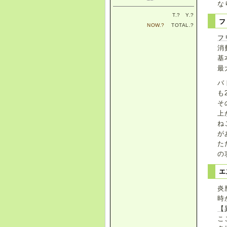
な
T.
?
Y.
?
フ
NOW.
?
TOTAL.
?
フ
消
基
最
バ
も
そ
上
ね
が
た
の
エ
炎
時
【
こ