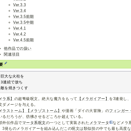
Ver.3.3
Ver.3.4
Ver.3.5前期
Ver.3.5中期
Ver.4.1
Ver.4.2
Ver.4.5前期
他作品での扱い
関連項目
要
巨大な火柱を

3連続で放ち

敵を焼きつくす
メラ系】
の超弩級呪文。絶大な魔力をもって
【メラガイアー】
を3連発し
文ダメージを与える。
メラストーム】
【メラゾストーム】
や漫画「ダイの大冒険」の
フィンガー
いるだろうが、彷彿させるどころか超えている。
部外伝作品で
マータ系呪文
の一つとして実装された
メラマータ
などメラ
、3発ものメラガイアーを組み込んだこの呪文は類似技の中でも最も高度