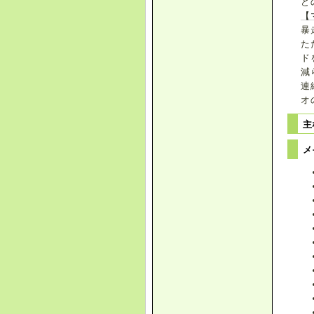
ど
【
暴
た
ド
減
連
オ
主
メ