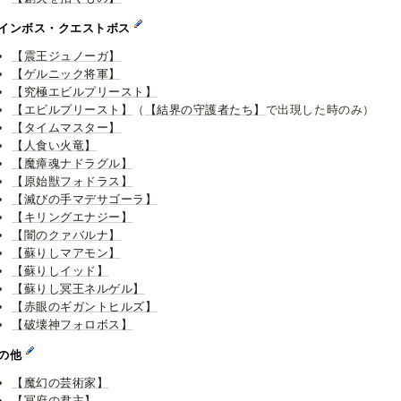
インボス・クエストボス
【震王ジュノーガ】
【ゲルニック将軍】
【究極エビルプリースト】
【エビルプリースト】
（
【結界の守護者たち】
で出現した時のみ）
【タイムマスター】
【人食い火竜】
【魔瘴魂ナドラグル】
【原始獣フォドラス】
【滅びの手マデサゴーラ】
【キリングエナジー】
【闇のクァバルナ】
【蘇りしマアモン】
【蘇りしイッド】
【蘇りし冥王ネルゲル】
【赤眼のギガントヒルズ】
【破壊神フォロボス】
の他
【魔幻の芸術家】
【冥府の君主】