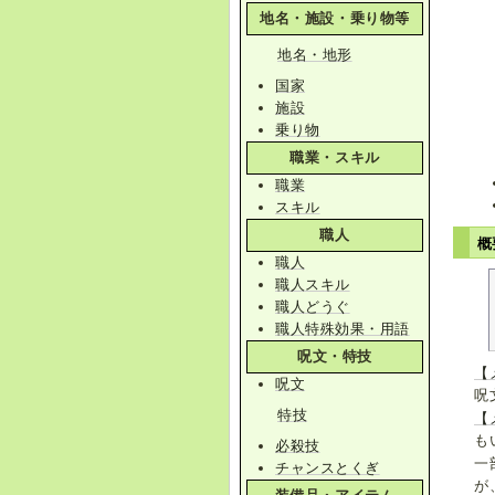
地名・施設・乗り物等
地名・地形
国家
施設
乗り物
職業・スキル
職業
スキル
職人
概
職人
職人スキル
職人どうぐ
職人特殊効果・用語
呪文・特技
【
呪文
呪
特技
【
も
必殺技
一
チャンスとくぎ
が