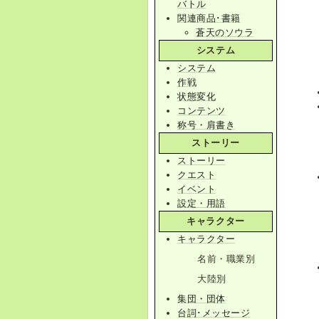
バトル
関連商品･書籍
蒼天のソウラ
システム
システム
作戦
状態変化
コンテンツ
称号・肩書き
ストーリー
ストーリー
クエスト
イベント
設定・用語
キャラクター
キャラクター
名前・職業別
大陸別
集団・団体
台詞･メッセージ