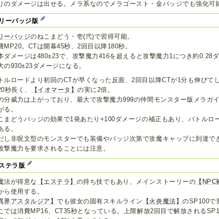
りのダメージは出せる。メラ系なのでメラゴースト・金バッジでも強化可
リーバッジ版
リーバッジ
のねこまどう・壱(弐)で習得可能。
費MP20。CTは開幕45秒、2回目以降180秒。
本ダメージは480±23で、攻撃魔力416を超えると攻撃魔力1につき約0.28
大の930±23ダメージになる。
トルロードより初回のCTが早くなった反面、2回目以降CTが1分も伸びて
20秒長く、
【イオマータ】
の実に2倍。
の分威力は上がっており、最大で攻撃魔力999の仲間モンスター版メラガ
がる。
こまどうバッジの効果で1発あたり+100ダメージの補正もあり、バトルロ
ある。
だし非呪文型のモンスターでも装備やバッジ次第で攻魔キャップに到達で
攻撃魔力を要求されることには注意。
ステラ版
魔法が得意な
【エステラ】
の持ち技でもあり、メインストーリーの
【NP
から使用する。
異界アスタルジア】
でも彼女の固有スキルライン
【火炎魔法】
のSP100
こでは消費MP16、CT35秒となっている。上限解放2回目で解放されるSP