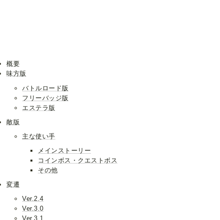
概要
味方版
バトルロード版
フリーバッジ版
エステラ版
敵版
主な使い手
メインストーリー
コインボス・クエストボス
その他
変遷
Ver.2.4
Ver.3.0
Ver.3.1