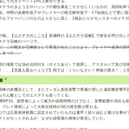
指しで与ダメージ＋10%上乗せできる。
ステラのきようさやパッシブの都合暴走こそさせにくいものの、高回転率
技。仲間の炎耐性低下やプレイヤーの呪文耐性低下・CT短縮などで更に強
力もフリーバッジのものよりさらに高く、1発あたりがモンスターのメラ
。
の他、
【エステラのこころ】
装備時の
【エステラ召喚】
で彼女を呼び出し
ステラ召喚のページで。
だ、この呪文が召喚技として実装されたことにより、プレイヤー自身の習
しまった…。
部の場面では決め台詞付き（ボイスあり）で使用し、アスタルジア及び召
！」、
【天使人形ルーミリア】
戦では「くらいなさい！神速の業火！」と
版
高峰の炎魔法として、またランダム多段攻撃で脅威の増した遠距離攻撃手
ちろん敵としてのエステラも使ってくる。
費MP16。使用者によって威力や詠唱時間だけでなく、攻撃範囲や演出も
、プレイ環境によって火珠出現時のSEの発生数が変わる。
つては正面扇状範囲に設定されていたものは素早く回り込むと避ける事が
クトがカットされるが、なぜか詠唱者の身体が発光していた。