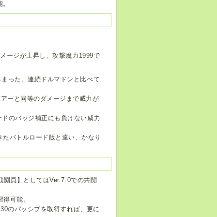
能。
ダメージが上昇し、攻撃魔力1999で
しまった。連続ドルマドンと比べて
イアーと同等のダメージまで威力が
ードのバッジ補正にも負けない威力
きたバトルロード版と違い、かなり
C戦闘員】
としてはVer.7.0での共闘
で習得可能。
130のパッシブを取得すれば、更に