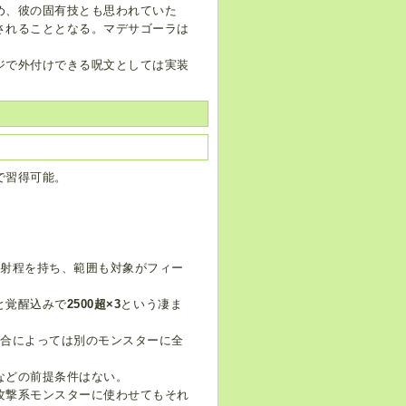
め、彼の固有技とも思われていた
されることとなる。マデサゴーラは
ジで外付けできる呪文としては実装
で習得可能。
い射程を持ち、範囲も対象がフィー
と覚醒込みで
2500超×3
という凄ま
場合によっては別のモンスターに全
などの前提条件はない。
攻撃系モンスターに使わせてもそれ