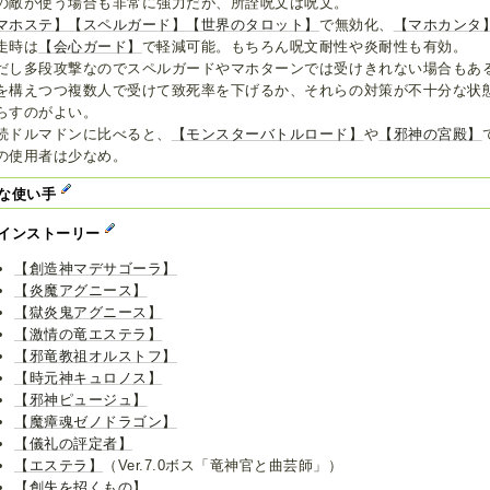
の敵が使う場合も非常に強力だが、所詮呪文は呪文。
マホステ】
【スペルガード】
【世界のタロット】
で無効化、
【マホカンタ
走時は
【会心ガード】
で軽減可能。もちろん呪文耐性や炎耐性も有効。
だし多段攻撃なのでスペルガードやマホターンでは受けきれない場合もあ
を構えつつ複数人で受けて致死率を下げるか、それらの対策が不十分な状
らすのがよい。
続ドルマドンに比べると、
【モンスターバトルロード】
や
【邪神の宮殿】
の使用者は少なめ。
な使い手
インストーリー
【創造神マデサゴーラ】
【炎魔アグニース】
【獄炎鬼アグニース】
【激情の竜エステラ】
【邪竜教祖オルストフ】
【時元神キュロノス】
【邪神ピュージュ】
【魔瘴魂ゼノドラゴン】
【儀礼の評定者】
【エステラ】
（Ver.7.0ボス「竜神官と曲芸師」）
【創失を招くもの】