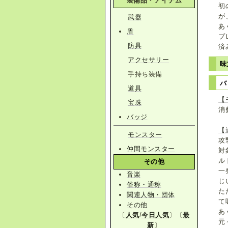
装備品・アイテム
初
が
武器
あ
盾
プ
防具
済
アクセサリー
味
手持ち装備
バ
道具
【
宝珠
消
バッジ
【
モンスター
攻
仲間モンスター
対
ル
その他
一
音楽
じ
俗称・通称
た
関連人物・団体
て
その他
あ
〔
人気
/
今日人気
〕〔
最
元
新
〕