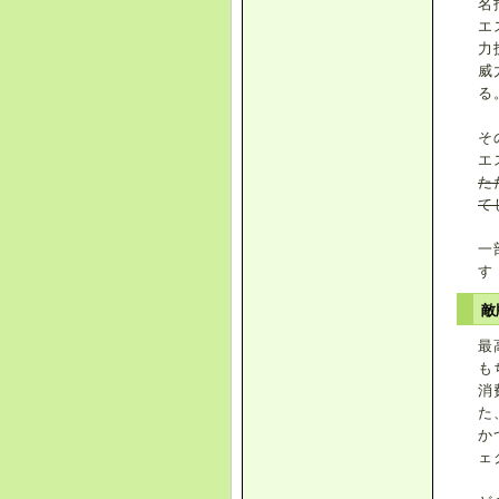
名
エ
力
威
る
そ
エ
た
て
一
す
敵
最
も
消
た
か
ェ