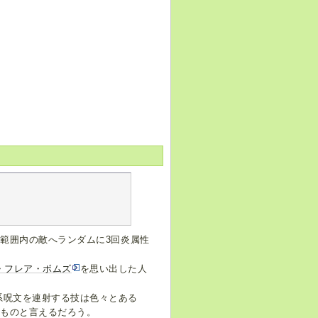
、範囲内の敵へランダムに3回炎属性
・フレア・ボムズ
を思い出した人
系呪文を連射する技は色々とある
なものと言えるだろう。