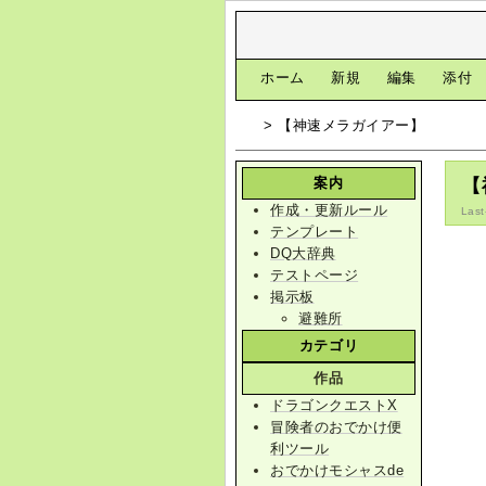
[
ホーム
|
新規
|
編集
|
添付
> 【神速メラガイアー】
案内
【
作成・更新ルール
Last
テンプレート
DQ大辞典
テストページ
掲示板
避難所
カテゴリ
作品
ドラゴンクエストX
冒険者のおでかけ便
利ツール
おでかけモシャスde