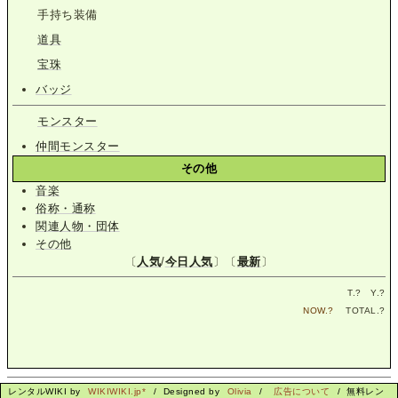
手持ち装備
道具
宝珠
バッジ
モンスター
仲間モンスター
その他
音楽
俗称・通称
関連人物・団体
その他
〔
人気
/
今日人気
〕〔
最新
〕
T.
?
Y.
?
NOW.
?
TOTAL.
?
レンタルWIKI by
WIKIWIKI.jp*
/ Designed by
Olivia
/
広告について
/ 無料レン