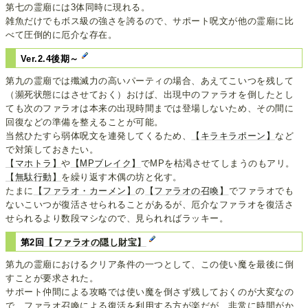
第七の霊廟には3体同時に現れる。
雑魚だけでもボス級の強さを誇るので、サポート呪文が他の霊廟に比
べて圧倒的に厄介な存在。
Ver.2.4後期～
第九の霊廟では殲滅力の高いパーティの場合、あえてこいつを残して
（瀕死状態にはさせておく）おけば、出現中のファラオを倒したとし
ても次のファラオは本来の出現時間までは登場しないため、その間に
回復などの準備を整えることが可能。
当然ひたすら弱体呪文を連発してくるため、
【キラキラポーン】
など
で対策しておきたい。
【マホトラ】
や
【MPブレイク】
でMPを枯渇させてしまうのもアリ。
【無駄行動】
を繰り返す木偶の坊と化す。
たまに
【ファラオ・カーメン】
の
【ファラオの召喚】
でファラオでも
ないこいつが復活させられることがあるが、厄介なファラオを復活さ
せられるより数段マシなので、見られればラッキー。
第2回
【ファラオの隠し財宝】
第九の霊廟におけるクリア条件の一つとして、この使い魔を最後に倒
すことが要求された。
サポート仲間による攻略では使い魔を倒さず残しておくのが大変なの
で、ファラオ召喚による復活を利用する方が楽だが、非常に時間がか