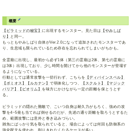
概要
【ピラミッドの秘宝】
に出現するモンスター。見た目は
【やみしば
り】
と同一。
もっともやみしばり自体がVer.2.0になって追加されたモンスターであ
り、生息域も限られているため存在を忘れられてしまいがちかも。
全霊廟に出現し、最初から必ず1体（第三の霊廟は2体、第七の霊廟に
は3体）出現しており、少し時間を開けてから他のモンスターが登場す
るようになっている。
行動としては通常攻撃を一切行わず、こちらを
【ディバインスペル】
【ボミオス】
【ルカナン】
で弱体化しつつ、
【スクルト】
【マジック
バリア】
【ピオリム】
を味方にかけながら一定の距離を保とうとす
る。
ピラミッドの隠れた難敵で、こいつ自身は耐久力がもろく、強めの攻
撃を4~5発も当てれば倒せるのだが、先述の通り距離を取ろうとするた
め、範囲攻撃には意外と巻き込みづらい。
雑魚にばっかり気を取られていると、場合によっては何回も防御系の
強化呪文を使われ、削りきれなくなるケースが多い。