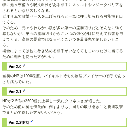
特に元々守備力や呪文耐性がある相手にスクルトやマジックバリアを
されるとかなり苦しくなる。
ピオリムで攻撃ペースを上げられると一気に押し切られる可能性も出
てくる。
そのため、元々やわらかい敵が多い第一の霊廟辺りだとそんなに強く
感じないが、第五の霊廟辺りからこいつの強化が目に見えて影響を与
えてくる。高位の霊廟ではなるべくこいつを最優先で倒したいとこ
ろ。
場合によっては他に巻き込める相手がいなくてもこいつだけに当てる
ために範囲を使った方がいい。
Ver.2.0
当初のHPは1000程度。バイキルト待ちの物理プレイヤーの初手であっ
さり沈んでいた。
Ver.2.1
HPが2.5倍の2500程に上昇し一気にタフネスさが増した。
そのため使い魔を優先的に倒すよりも、周りの取り巻きごと範囲攻撃
でまとめて倒した方がいいだろう。
Ver.2.2後期