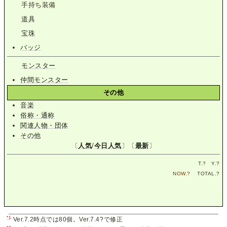
手持ち装備
道具
宝珠
バッジ
モンスター
仲間モンスター
その他
音楽
俗称・通称
関連人物・団体
その他
〔
人気
/
今日人気
〕〔
最新
〕
T.
?
Y.
?
NOW.
?
TOTAL.
?
*1
Ver.7.2時点では80個。Ver.7.4?で修正