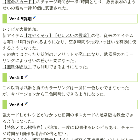
【運命のカード】
のチャージ時間が一律2時間となり、必要素材のよう
せいの粉も一律10個に変更された。
Ver.4.5前期
レシピが大量追加。
新アイテム
【超やくそう】
【せいれいの霊薬】
の他、従来のアイテム
も3口～10口分作れるようになり、空き時間や元気いっぱいを有効に使
えるようになった。
その他ではぐったり状態のデメリットが廃止になり、武器盾のカラー
リングにようせいの粉が不要になった。
【無料体験版】
でも利用できるようになった。
Ver.5.0
これ以前は武器と盾のカラーリングは一度に一色しかできなかった
が、今バージョンから二色同時にできるようになった。
Ver.6.4
強カードしかレシピがなかった初期のボスカードの通常版も錬金でき
るようになった。
【特急メタル招待券】
が追加。一度に10個作るレシピもあり、チャー
ジ時間が1個作る場合の2倍と短い。
従来の
【メタル迷宮招待券】
【メタル迷宮ペア招待券】
のレシピも一