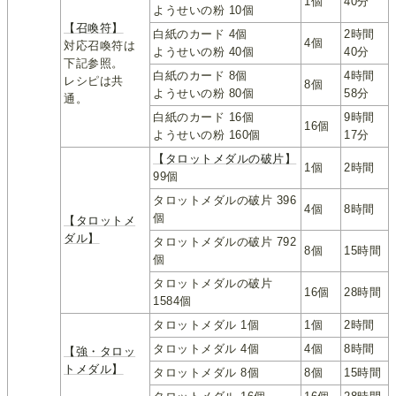
1個
40分
ようせいの粉 10個
【召喚符】
白紙のカード 4個
2時間
4個
対応召喚符は
ようせいの粉 40個
40分
下記参照。
白紙のカード 8個
4時間
レシピは共
8個
ようせいの粉 80個
58分
通。
白紙のカード 16個
9時間
16個
ようせいの粉 160個
17分
【タロットメダルの破片】
1個
2時間
99個
タロットメダルの破片 396
4個
8時間
個
【タロットメ
ダル】
タロットメダルの破片 792
8個
15時間
個
タロットメダルの破片
16個
28時間
1584個
タロットメダル 1個
1個
2時間
タロットメダル 4個
4個
8時間
【強・タロッ
トメダル】
タロットメダル 8個
8個
15時間