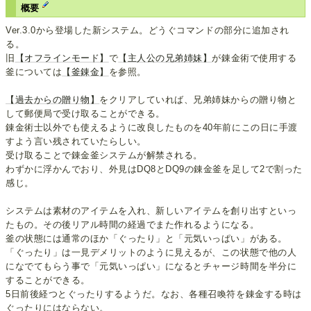
概要
Ver.3.0から登場した新システム。どうぐコマンドの部分に追加され
る。
旧
【オフラインモード】
で
【主人公の兄弟姉妹】
が錬金術で使用する
釜については
【釜錬金】
を参照。
【過去からの贈り物】
をクリアしていれば、兄弟姉妹からの贈り物と
して郵便局で受け取ることができる。
錬金術士以外でも使えるように改良したものを40年前にこの日に手渡
すよう言い残されていたらしい。
受け取ることで錬金釜システムが解禁される。
わずかに浮かんでおり、外見はDQ8とDQ9の錬金釜を足して2で割った
感じ。
システムは素材のアイテムを入れ、新しいアイテムを創り出すといっ
たもの。その後リアル時間の経過でまた作れるようになる。
釜の状態には通常のほか「ぐったり」と「元気いっぱい」がある。
「ぐったり」は一見デメリットのように見えるが、この状態で他の人
になでてもらう事で「元気いっぱい」になるとチャージ時間を半分に
することができる。
5日前後経つとぐったりするようだ。なお、各種召喚符を錬金する時は
ぐったりにはならない。