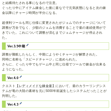
と結構待たされる事になるので注意。
ぐったり中にアイテム錬金した後に釜なでで元気状態になると次の錬
金以降にチャージ時間が半分になる。
超便利ツールも同じ仕様に変更されたがジェムでのチャージについて
調整が万全でなく、少額のジェムを消費することで釜の連続使用がで
きていた。これについて調整が済むまでジェムチャージが停止され
た。
Ver.3.5中期
調整が難航したらしく、中期にようやくチャージが解禁された。
同時に名称も「スピードチャージ」に改められた。
さらに、ぐったり中でもゲーム中と同じ仕様でツールで錬金が出来る
ようになった。
Ver.4.0
クエスト
【レディメイドな錬金釜】
において、釜のカラーリングシス
テムが竜の大陸の素材を元に5000年前誕生したシステムだったことが
判明した。
Ver.4.3