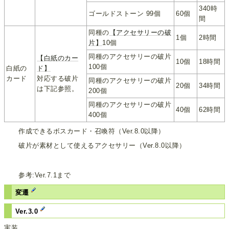
340時
ゴールドストーン 99個
60個
間
同種の
【アクセサリーの破
1個
2時間
片】
10個
同種のアクセサリーの破片
【白紙のカー
10個
18時間
100個
白紙の
ド】
カード
対応する破片
同種のアクセサリーの破片
20個
34時間
は下記参照。
200個
同種のアクセサリーの破片
40個
62時間
400個
作成できるボスカード・召喚符（Ver.8.0以降）
破片が素材として使えるアクセサリー（Ver.8.0以降）
参考:Ver.7.1まで
変遷
Ver.3.0
実装。