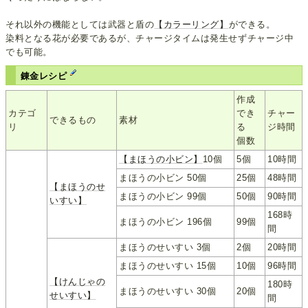
それ以外の機能としては武器と盾の
【カラーリング】
ができる。
染料となる花が必要であるが、チャージタイムは発生せずチャージ中
でも可能。
錬金レシピ
作成
カテゴ
でき
チャー
できるもの
素材
リ
る
ジ時間
個数
【まほうの小ビン】
10個
5個
10時間
まほうの小ビン 50個
25個
48時間
【まほうのせ
まほうの小ビン 99個
50個
90時間
いすい】
168時
まほうの小ビン 196個
99個
間
まほうのせいすい 3個
2個
20時間
まほうのせいすい 15個
10個
96時間
【けんじゃの
180時
まほうのせいすい 30個
20個
せいすい】
間