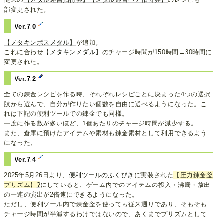
部変更された。
Ver.7.0
【メタキンボスメダル】
が追加。
これに合わせ
【メタキンメダル】
のチャージ時間が150時間→30時間に
変更された。
Ver.7.2
全ての錬金レシピを作る時、それぞれレシピごとに決まった4つの選択
肢から選んで、自分が作りたい個数を自由に選べるようになった。こ
れは下記の便利ツールでの錬金でも同様。
一度に作る数が多いほど、1個あたりのチャージ時間が減少する。
また、倉庫に預けたアイテムや素材も錬金素材として利用できるよう
になった。
Ver.7.4
2025年5月26日より、
便利ツールのふくびき
に実装された
【圧力錬金釜
プリズム】
?
にしていると、ゲーム内でのアイテムの投入・沸騰・放出
の一連の演出が2倍速にできるようになった。
ただし、便利ツール内で錬金釜を使っても従来通りであり、そもそも
チャージ時間が半減するわけではないので、あくまでプリズムとして