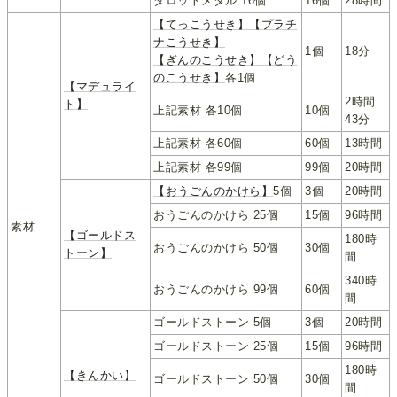
タロットメダル 16個
16個
28時間
【てっこうせき】
【プラチ
ナこうせき】
1個
18分
【ぎんのこうせき】
【どう
のこうせき】
各1個
【マデュライ
2時間
ト】
上記素材 各10個
10個
43分
上記素材 各60個
60個
13時間
上記素材 各99個
99個
20時間
【おうごんのかけら】
5個
3個
20時間
おうごんのかけら 25個
15個
96時間
素材
【ゴールドス
180時
おうごんのかけら 50個
30個
トーン】
間
340時
おうごんのかけら 99個
60個
間
ゴールドストーン 5個
3個
20時間
ゴールドストーン 25個
15個
96時間
180時
【きんかい】
ゴールドストーン 50個
30個
間