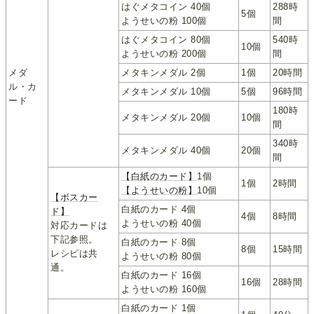
はぐメタコイン 40個
288時
5個
ようせいの粉 100個
間
はぐメタコイン 80個
540時
10個
ようせいの粉 200個
間
メダ
メタキンメダル 2個
1個
20時間
ル・カ
メタキンメダル 10個
5個
96時間
ード
180時
メタキンメダル 20個
10個
間
340時
メタキンメダル 40個
20個
間
【白紙のカード】
1個
1個
2時間
【ようせいの粉】
10個
【ボスカー
白紙のカード 4個
ド】
4個
8時間
ようせいの粉 40個
対応カードは
下記参照。
白紙のカード 8個
8個
15時間
レシピは共
ようせいの粉 80個
通。
白紙のカード 16個
16個
28時間
ようせいの粉 160個
白紙のカード 1個