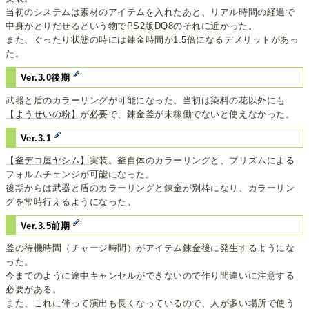
当初のシステムは素材のアイテムを入れたあと、リアル時間の経過で
中身がとりだせるという物でPS2版DQ8のそれに近かった。
また、ぐったり状態の時には錬金時間が1.5倍になるデメリットがあっ
た。
Ver.3.0後期
武器と盾のカラーリングが可能になった。当初は染料の花以外にも
【ようせいの粉】
が必要で、錬金釜が未稼働でないと使えなかった。
Ver.3.1
【釜デコ屋ヤシム】
実装。釜自体のカラーリングと、プリズムによる
フォルムチェンジが可能になった。
後期からは武器と盾のカラーリングと錬金が別枠になり、カラーリン
グを常時行えるようになった。
Ver.3.5前期
釜の待機時間（チャージ時間）がアイテム錬金後に発生するようにな
った。
今までのように途中キャンセルができないので作り間違いに注意する
必要がある。
また、これに伴って演出も長くなっているので、人が多い場所で使う