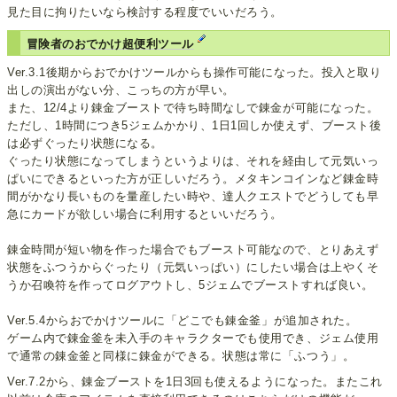
見た目に拘りたいなら検討する程度でいいだろう。
冒険者のおでかけ超便利ツール
Ver.3.1後期からおでかけツールからも操作可能になった。投入と取り
出しの演出がない分、こっちの方が早い。
また、12/4より錬金ブーストで待ち時間なしで錬金が可能になった。
ただし、1時間につき5ジェムかかり、1日1回しか使えず、ブースト後
は必ずぐったり状態になる。
ぐったり状態になってしまうというよりは、それを経由して元気いっ
ぱいにできるといった方が正しいだろう。メタキンコインなど錬金時
間がかなり長いものを量産したい時や、達人クエストでどうしても早
急にカードが欲しい場合に利用するといいだろう。
錬金時間が短い物を作った場合でもブースト可能なので、とりあえず
状態をふつうからぐったり（元気いっぱい）にしたい場合は上やくそ
うか召喚符を作ってログアウトし、5ジェムでブーストすれば良い。
Ver.5.4からおでかけツールに「どこでも錬金釜」が追加された。
ゲーム内で錬金釜を未入手のキャラクターでも使用でき、ジェム使用
で通常の錬金釜と同様に錬金ができる。状態は常に「ふつう」。
Ver.7.2から、錬金ブーストを1日3回も使えるようになった。またこれ