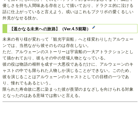
優しさを持ち人間味ある存在として描いており、ドラクエ的に泣ける
話に仕上がっていると言えよう。或いはこれもプクリポの愛くるしい
外見がなせる技か。
【遥かなる未来への旅路】
（Ver.4.5前期）
未来の有り様が変わって「観光宇宙船」へと様変わりしたアルウェー
ンでは、当然ながら彼そのものは存在しない。
ただ、アルウェーンのストーリーは宇宙船の一大アトラクションとし
て描かれており、彼もその中の登場人物となっている。
彼の役は物語の根幹を成す一大悪役であるだけに、アルウェーンのキ
ャストの中でも限られた人物しか演じることができない。このため、
彼を演じることはアルウェーンのキャストとしての目標の一つであ
り、憧れでもあるという。
限られた寿命故に悪に染まった彼が羨望のまなざしを向けられる対象
となったのはある意味では救いと言える。