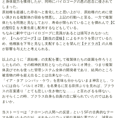
と身体能力を獲得したが、同時にバイロゴーグの悪の思念に侵されて
しまった。
原始種を超越した存在へと進化したと思い上がり、原始種のために使
い潰される複製体の宿命を憎悪し、上記の行動へと至る。一方で複製
体たちを同胞と見なしており、寿命が限られていることを憐れんで
【C
の聖印】
を大量生産し配布するなどもしている。
ちなみに劇中ではバイロゴーグに意識があるとは描写されなかった
が、
【ヘルゲゴーグ】
は
【創生の霊核】
によるチカラを受けているた
め、他種族を下等と見なし支配することを望んだ
【ナドラガ】
の人格
が影響を与えたと考えられる。
以上のように「原始種」の支配を覆して複製体たちの楽園を作ろうと
したものの、その精神的支柱となったのはパルミオ博士、つまり複製
体及びそれを使った管理システム全体の開発者であり、結局のところ
被造物の枠を超え出ることは出来なかった。
「イア・タア シンパッ・ケウ」を意味も分からないまま神言とし、つ
いには自ら「パルミオ2世」を名乗るに至る崇拝ぶりを見れば、プクラ
スの言葉通り「とても悲しい生き物だな……」と言わざるを得ない。
おそらくこの時、プクラス自身も自責の念に駆られていたのではある
まいか。
当ストーリーは「クローンの人間への反逆」というSFの古典的なテー
マを描いたものだが、それをハリウッド的な単純な悪でなく、誠意や