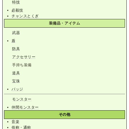
特技
必殺技
チャンスとくぎ
装備品・アイテム
武器
盾
防具
アクセサリー
手持ち装備
道具
宝珠
バッジ
モンスター
仲間モンスター
その他
音楽
俗称・通称