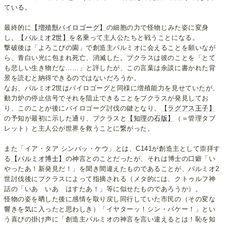
ている。
最終的に
【増殖獣バイロゴーグ】
の細胞の力で怪物じみた姿に変身
し、
【パルミオ2世】
を名乗って主人公たちと戦うことになる。
撃破後は「よろこびの園」で創造主パルミオに会えることを願いなが
ら、青白い光に包まれ死亡、消滅した。プクラスは彼のことを「とて
も悲しい生き物だな……」と評したが、この言葉は余談に書かれた背
景を読むと納得できるのではないだろうか。
なお、パルミオ2世はバイロゴーグと同様に増殖能力を見せていたが、
動力炉の停止信号でそれを阻止できることをプクラスが発見してお
り、このことが後にバイロゴーグ討伐の鍵となり、
【ラグアス王子】
の予知が最初に示した通り、プクラスと
【知理の石版】
（＝管理タブ
レット）と主人公が世界を救うことに繋がった。
また「イア・タア シンパッ・ケウ」とは、C141が創造主として崇拝す
る
【パルミオ博士】
の神言とのことだったが、それは博士の口癖「い
やったあ！新発見だ！」を聞き間違えたものであることが、パルミオ2
世討伐後にプクラスによって指摘される（メタ的には、クトゥルフ神
話の「いあ いあ はすたあ！」等に似せたものであろうか）。
怪物の姿を晒した後に感情を取り戻し同行していた市民の（その変な
響きを気に入ったと思わしき）「イヤターッ！シン・パケー！」とい
う喜びの掛け声に「創造主パルミオの神言を言い違えるとは！恥を知