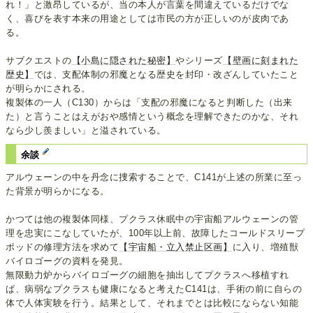
れ！」と激昂しているが、当の本人が言葉を間違えているだけでな
く、喜びを表す本来の用途としては市民の方が正しいのが皮肉であ
る。
サブクエストの
【小島に隠された秘密】
やシリーズ
【壁画に刻まれた
歴史】
では、支配体制の邪魔となる歴史を封印・改ざんしていたこと
が明らかにされる。
複製体の一人（C130）からは「支配の邪魔になると判断した（出来
た）と言うことはえがおや感情という概念を理解できたのかな、それ
なら少し羨ましい」と溢されている。
余談
アルウェーンの中を丹念に捜索することで、C141が上述の所業に至っ
た背景が明らかになる。
かつては他の複製体同様、プクラス休眠中の宇宙船アルウェーンの管
理を忠実にこなしていたが、100年以上前、故障したコールドスリープ
ポッドの修理方法を求めて
【宇宙船・立入禁止区画】
に入り、増殖獣
バイロゴーグの資料を発見。
無限動力炉からバイロゴーグの細胞を抽出してプクラスへ移植すれ
ば、病弱なプクラスも健康になると考えたC141は、手術の前に自らの
体で人体実験を行う。結果として、それまでとは比較にならない知能