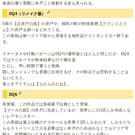
後述の通り実際に井戸ごと移動する姿も見られる。
DQ4（リメイク版）
5章の
【古井戸の底】
の井戸や、移民の町の特殊形態
【グランドスラ
ム】
の井戸を調べると出てくる。
この系統は唯一クリア前から登場する他作品ゲストモンスター群であ
る。
ステータスや行動パターンはDQ7の通常版とほとんど同じだが、DQ4
ではラリホーマが単体効果なので幾分楽。
ただし、早い段階で遭うと危険。
隠しダンジョンでも普通に出現するが、その時点では苦戦することは
ないだろう。
落とすアイテムは
【ちからのたね】
。
DQ6
初登場。この作品では系統最下位種として登場。
【マーズの館】
の井戸に生息しているが、世界にこの1匹しか存在しな
いレアモンスター。
この系統は最上位種のデスホールも世界で1匹しかおらず、しかもどち
らもストーリー上で入る必要はない井戸のため会わなくてもクリア可
能と、中間種のいどまねき以外はやたらレアリティが高い。