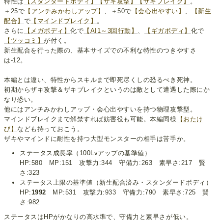
特性は
【スタンダードボディ】
【ザキ攻撃】
【ザキブレイク】
。
＋25で
【アンチみかわしアップ】
、＋50で
【会心出やすい】
、
【新生
配合】
で
【マインドブレイク】
。
さらに
【メガボディ】
化で
【AI1～3回行動】
、
【ギガボディ】
化で
【ツッコミ】
が付く。
新生配合を行った際の、基本サイズでの不利な特性のつきやすさ
は-12。
本編とは違い、特性からスキルまで即死尽くしの恐るべき死神。
初期からザキ攻撃＆ザキブレイクというのは敵として遭遇した際にか
なり恐い。
他にはアンチみかわしアップ・会心出やすいを持つ物理攻撃型。
マインドブレイクまで解禁すれば妨害役も可能。本編同様
【おたけ
び】
なども持っておこう。
ザキやマインドに耐性を持つ大型モンスターの相手は苦手か。
ステータス成長率（100Lvアップの基準値）
HP:580 MP:151 攻撃力:344 守備力:263 素早さ:217 賢
さ:323
ステータス上限の基準値（新生配合済み・スタンダードボディ）
HP:
1992
MP:531 攻撃力:933 守備力:790 素早さ:725 賢
さ:982
ステータスはHPがかなりの高水準で、守備力と素早さが低い。