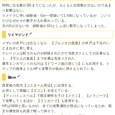
同時に出る数が2匹までになったが、もともと出現数が少ないのであま
り影響はない。
リメイクに伴い経験値・Gが一部除いて1.5倍になっているが、こいつ
だけなぜかその数字が入れ替わっている。
元のGが少ない分、経験値が101としょぼい数字になってしまった。
リイマジンド
メザレの井戸には出なくなり、
【ブルジオの屋敷】
の井戸は下位のい
どまねきに差し替え。
クレージュは町そのものが削除されたので当然ボスとしての出番もな
く、
【守り人の集落】
まで出番は先送りされた。
通常エンカウントのものは
【ドワーフ族の洞くつ】
にも出現する。ト
ラップの個体よりもHPと攻撃力が低めに押さえられている。
強ver
異変後の現代
【コスタール周辺】
に出現する。
お供として両脇に
【ダゴン】
を従えている。
【ディバインスペル】
で呪文耐性を下げ
【メラミ】
、
【メラゾーマ】
で攻撃してくるほか、
【ラリホーマ】
も使用する。
HPは5900と高いものの、全ての攻撃属性が弱点になっているため、呪
文や属性持ち武器で殴って倒そう。