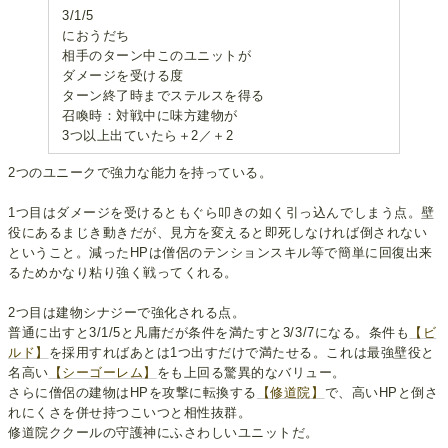
3/1/5
におうだち
相手のターン中このユニットが
ダメージを受ける度
ターン終了時までステルスを得る
召喚時：対戦中に味方建物が
3つ以上出ていたら＋2／＋2
2つのユニークで強力な能力を持っている。
1つ目はダメージを受けるともぐら叩きの如く引っ込んでしまう点。壁
役にあるまじき動きだが、見方を変えると即死しなければ倒されない
ということ。減ったHPは僧侶のテンションスキル等で簡単に回復出来
るためかなり粘り強く戦ってくれる。
2つ目は建物シナジーで強化される点。
普通に出すと3/1/5と凡庸だが条件を満たすと3/3/7になる。条件も
【ビ
ルド】
を採用すればあとは1つ出すだけで満たせる。これは最強壁役と
名高い
【シーゴーレム】
をも上回る驚異的なバリュー。
さらに僧侶の建物はHPを攻撃に転換する
【修道院】
で、高いHPと倒さ
れにくさを併せ持つこいつと相性抜群。
修道院ククールの守護神にふさわしいユニットだ。