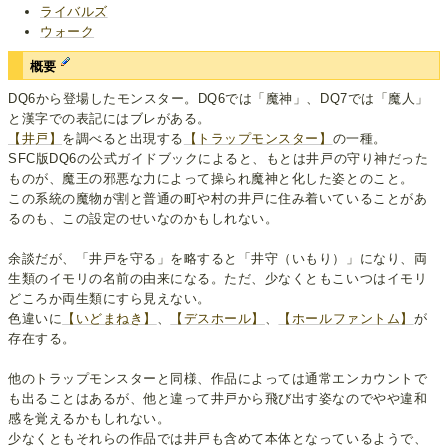
ライバルズ
ウォーク
概要
DQ6から登場したモンスター。DQ6では「魔神」、DQ7では「魔人」
と漢字での表記にはブレがある。
【井戸】
を調べると出現する
【トラップモンスター】
の一種。
SFC版DQ6の公式ガイドブックによると、もとは井戸の守り神だった
ものが、魔王の邪悪な力によって操られ魔神と化した姿とのこと。
この系統の魔物が割と普通の町や村の井戸に住み着いていることがあ
るのも、この設定のせいなのかもしれない。
余談だが、「井戸を守る」を略すると「井守（いもり）」になり、両
生類のイモリの名前の由来になる。ただ、少なくともこいつはイモリ
どころか両生類にすら見えない。
色違いに
【いどまねき】
、
【デスホール】
、
【ホールファントム】
が
存在する。
他のトラップモンスターと同様、作品によっては通常エンカウントで
も出ることはあるが、他と違って井戸から飛び出す姿なのでやや違和
感を覚えるかもしれない。
少なくともそれらの作品では井戸も含めて本体となっているようで、