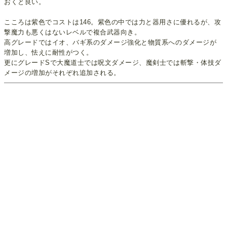
おくと良い。
こころは紫色でコストは146。紫色の中では力と器用さに優れるが、攻
撃魔力も悪くはないレベルで複合武器向き。
高グレードではイオ、バギ系のダメージ強化と物質系へのダメージが
増加し、怯えに耐性がつく。
更にグレードSで大魔道士では呪文ダメージ、魔剣士では斬撃・体技ダ
メージの増加がそれぞれ追加される。