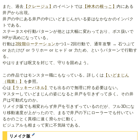
また、過去
【クレージュ】
のイベントでは
【神木の根っこ】
内にある
井戸から出現。
井戸の中にある井戸の中にいどまじんがいる姿はなかなかのインパク
トである。
ステータスや行動パターンが他とは大幅に変わっており、ボス扱いで
HPが高めになっている。
行動は
2段階ローテーション
かつ1～2回行動で、通常攻撃 → 石つぶて
or おたけび or ラリホー or ヒャド or 力ため、というパターンで行動す
る。
やはりまずは呪文を封じて、守りを固めよう。
この作品ではモンスター職にもなっている。詳しくは
【いどまじん
（職業）】
を参照。
心は
【ラッキーパネル】
でも出るので無理に狩る必要はない。
マスターしていどまじんの姿になると井戸を引きずって歩く。その井
戸は可動式なのか。
リメイク版でも相変わらず井戸を引きずっているのだが、フル3Dにな
り移動速度が上がったので、まるで井戸の下にローラーでも付いてい
るかのごとく異様に速く滑らかに動く。
ビジュアルも相まって実に不気味である。
リメイク版