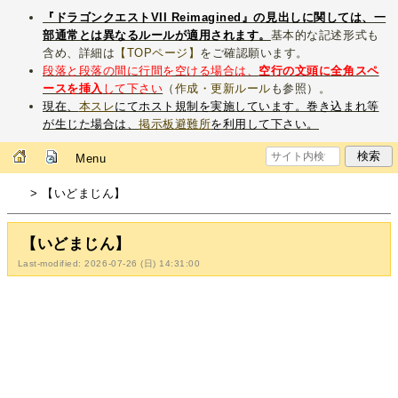
『ドラゴンクエストVII Reimagined』の見出しに関しては、一
部通常とは異なるルールが適用されます。
基本的な記述形式も
含め、詳細は
【TOPページ】
をご確認願います。
段落と段落の間に行間を空ける場合は、
空行の文頭に全角スペ
ースを挿入
して下さい
（
作成・更新ルール
も参照）。
現在、
本スレ
にてホスト規制を実施しています。巻き込まれ等
が生じた場合は、
掲示板避難所
を利用して下さい。
Menu
> 【いどまじん】
【いどまじん】
Last-modified: 2026-07-26 (日) 14:31:00