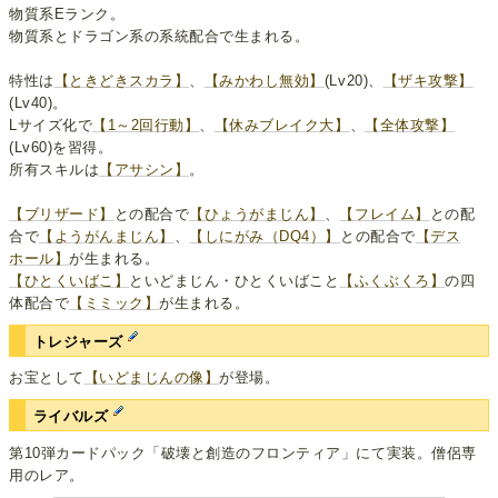
物質系Eランク。
物質系とドラゴン系の系統配合で生まれる。
特性は
【ときどきスカラ】
、
【みかわし無効】
(Lv20)、
【ザキ攻撃】
(Lv40)。
Lサイズ化で
【1～2回行動】
、
【休みブレイク大】
、
【全体攻撃】
(Lv60)を習得。
所有スキルは
【アサシン】
。
【ブリザード】
との配合で
【ひょうがまじん】
、
【フレイム】
との配
合で
【ようがんまじん】
、
【しにがみ（DQ4）】
との配合で
【デス
ホール】
が生まれる。
【ひとくいばこ】
といどまじん・ひとくいばこと
【ふくぶくろ】
の四
体配合で
【ミミック】
が生まれる。
トレジャーズ
お宝として
【いどまじんの像】
が登場。
ライバルズ
第10弾カードパック「破壊と創造のフロンティア」にて実装。僧侶専
用のレア。