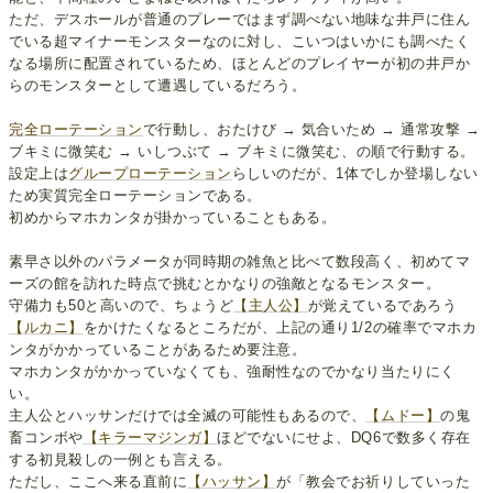
ただ、デスホールが普通のプレーではまず調べない地味な井戸に住ん
でいる超マイナーモンスターなのに対し、こいつはいかにも調べたく
なる場所に配置されているため、ほとんどのプレイヤーが初の井戸か
らのモンスターとして遭遇しているだろう。
完全ローテーション
で行動し、おたけび → 気合いため → 通常攻撃 →
ブキミに微笑む → いしつぶて → ブキミに微笑む、の順で行動する。
設定上は
グループローテーション
らしいのだが、1体でしか登場しない
ため実質完全ローテーションである。
初めからマホカンタが掛かっていることもある。
素早さ以外のパラメータが同時期の雑魚と比べて数段高く、初めてマ
ーズの館を訪れた時点で挑むとかなりの強敵となるモンスター。
守備力も50と高いので、ちょうど
【主人公】
が覚えているであろう
【ルカニ】
をかけたくなるところだが、上記の通り1/2の確率でマホカ
ンタがかかっていることがあるため要注意。
マホカンタがかかっていなくても、強耐性なのでかなり当たりにく
い。
主人公とハッサンだけでは全滅の可能性もあるので、
【ムドー】
の鬼
畜コンボや
【キラーマジンガ】
ほどでないにせよ、DQ6で数多く存在
する初見殺しの一例とも言える。
ただし、ここへ来る直前に
【ハッサン】
が「教会でお祈りしていった