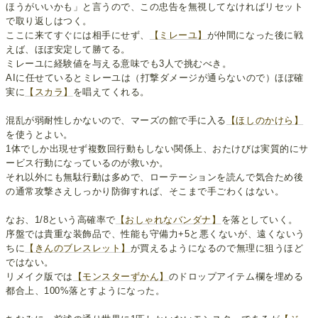
ほうがいいかも」と言うので、この忠告を無視してなければリセット
で取り返しはつく。
ここに来てすぐには相手にせず、
【ミレーユ】
が仲間になった後に戦
えば、ほぼ安定して勝てる。
ミレーユに経験値を与える意味でも3人で挑むべき。
AIに任せているとミレーユは（打撃ダメージが通らないので）ほぼ確
実に
【スカラ】
を唱えてくれる。
混乱が弱耐性しかないので、マーズの館で手に入る
【ほしのかけら】
を使うとよい。
1体でしか出現せず複数回行動もしない関係上、おたけびは実質的にサ
ービス行動になっているのが救いか。
それ以外にも無駄行動は多めで、ローテーションを読んで気合ため後
の通常攻撃さえしっかり防御すれば、そこまで手ごわくはない。
なお、1/8という高確率で
【おしゃれなバンダナ】
を落としていく。
序盤では貴重な装飾品で、性能も守備力+5と悪くないが、遠くないう
ちに
【きんのブレスレット】
が買えるようになるので無理に狙うほど
ではない。
リメイク版では
【モンスターずかん】
のドロップアイテム欄を埋める
都合上、100%落とすようになった。