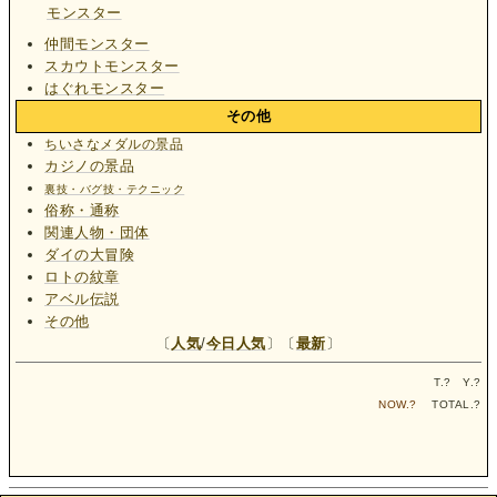
モンスター
仲間モンスター
スカウトモンスター
はぐれモンスター
その他
ちいさなメダルの景品
カジノの景品
裏技・バグ技・テクニック
俗称・通称
関連人物・団体
ダイの大冒険
ロトの紋章
アベル伝説
その他
〔
人気
/
今日人気
〕〔
最新
〕
T.
?
Y.
?
NOW.
?
TOTAL.
?