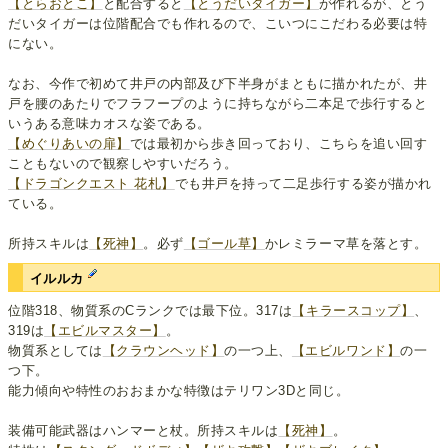
【とらおとこ】
と配合すると
【とうだいタイガー】
が作れるが、とう
だいタイガーは位階配合でも作れるので、こいつにこだわる必要は特
にない。
なお、今作で初めて井戸の内部及び下半身がまともに描かれたが、井
戸を腰のあたりでフラフープのように持ちながら二本足で歩行すると
いうある意味カオスな姿である。
【めぐりあいの扉】
では最初から歩き回っており、こちらを追い回す
こともないので観察しやすいだろう。
【ドラゴンクエスト 花札】
でも井戸を持って二足歩行する姿が描かれ
ている。
所持スキルは
【死神】
。必ず
【ゴール草】
かレミラーマ草を落とす。
イルルカ
位階318、物質系のCランクでは最下位。317は
【キラースコップ】
、
319は
【エビルマスター】
。
物質系としては
【クラウンヘッド】
の一つ上、
【エビルワンド】
の一
つ下。
能力傾向や特性のおおまかな特徴はテリワン3Dと同じ。
装備可能武器はハンマーと杖。所持スキルは
【死神】
。