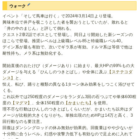
ウォーク
イベント「そして馬車は行く」で2024年3月14日より登場。
興味本位で井戸を覗こうとした者を襲おうとしていたが、敗れると
「井の中のまじん」と評して倒れる。
クエスト2章2話でボスとして登場し、同日より開始した新シーズンの
ほこらで登場。推奨レベルは上級職レベル85と特級職レベル40。
デイン系が最も有効で、次いでギラ系が有効。ドルマ系は等倍で他は
耐性持ち。メラ系は無効化する。
開始直後のおたけび（ダメージあり）に始まり、最大HPの99%もの大
ダメージを与える「ひんしのつきとばし」や全体に及ぶ
【ステテコダ
ンス】
と、
怯え、転び、踊りと種類の異なる1ターン休み効果をしつこく浴びせて
くる。
これ以外では250程度のダメージをランダム3回の石つぶてや単体600程
度の
【マグマ】
、全体150程度の
【かまいたち】
を使用。
理不尽な行動はひんしのつきとばしくらいだが、かまいたち以外はダ
メージが比較的大きくなりがち。単独出現のためHPは14万と高く、3
回行動なのも要注意。
回復はダンシングロッドの休み無効が効果的。回復量はやや少ないが
十分間に合うレベル。幻惑や攻撃力低下も有効なので足止めに入れて