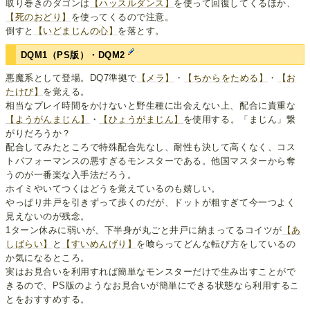
取り巻きのダゴンは
【ハッスルダンス】
を使って回復してくるほか、
【死のおどり】
を使ってくるので注意。
倒すと
【いどまじんの心】
を落とす。
DQM1（PS版）・DQM2
悪魔系として登場。DQ7準拠で
【メラ】
・
【ちからをためる】
・
【お
たけび】
を覚える。
相当なプレイ時間をかけないと野生種に出会えない上、配合に貴重な
【ようがんまじん】
・
【ひょうがまじん】
を使用する。「まじん」繋
がりだろうか？
配合してみたところで特殊配合先なし、耐性も決して高くなく、コス
トパフォーマンスの悪すぎるモンスターである。他国マスターから奪
うのが一番楽な入手法だろう。
ホイミやいてつくはどうを覚えているのも嬉しい。
やっぱり井戸を引きずって歩くのだが、ドットが粗すぎて今一つよく
見えないのが残念。
1ターン休みに弱いが、下半身が丸ごと井戸に納まってるコイツが
【あ
しばらい】
と
【すいめんげり】
を喰らってどんな転び方をしているの
か気になるところ。
実はお見合いを利用すれば簡単なモンスターだけで生み出すことがで
きるので、PS版のようなお見合いが簡単にできる状態なら利用するこ
とをおすすめする。