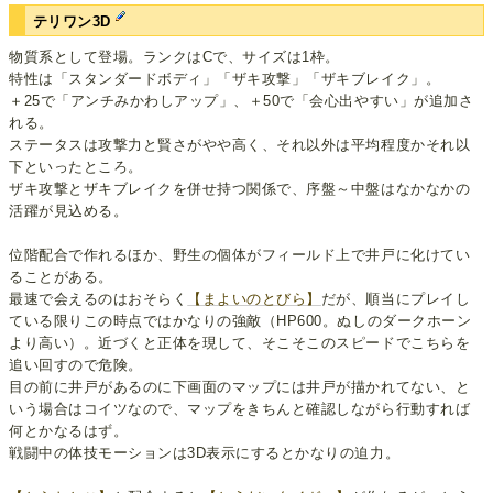
テリワン3D
物質系として登場。ランクはCで、サイズは1枠。
特性は「スタンダードボディ」「ザキ攻撃」「ザキブレイク」。
＋25で「アンチみかわしアップ」、＋50で「会心出やすい」が追加さ
れる。
ステータスは攻撃力と賢さがやや高く、それ以外は平均程度かそれ以
下といったところ。
ザキ攻撃とザキブレイクを併せ持つ関係で、序盤～中盤はなかなかの
活躍が見込める。
位階配合で作れるほか、野生の個体がフィールド上で井戸に化けてい
ることがある。
最速で会えるのはおそらく
【まよいのとびら】
だが、順当にプレイし
ている限りこの時点ではかなりの強敵（HP600。ぬしのダークホーン
より高い）。近づくと正体を現して、そこそこのスピードでこちらを
追い回すので危険。
目の前に井戸があるのに下画面のマップには井戸が描かれてない、と
いう場合はコイツなので、マップをきちんと確認しながら行動すれば
何とかなるはず。
戦闘中の体技モーションは3D表示にするとかなりの迫力。