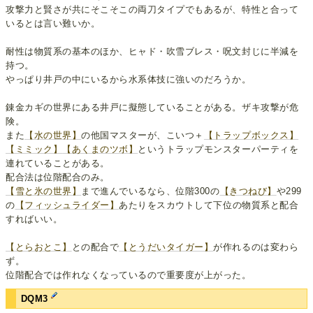
攻撃力と賢さが共にそこそこの両刀タイプでもあるが、特性と合って
いるとは言い難いか。
耐性は物質系の基本のほか、ヒャド・吹雪ブレス・呪文封じに半減を
持つ。
やっぱり井戸の中にいるから水系体技に強いのだろうか。
錬金カギの世界にある井戸に擬態していることがある。ザキ攻撃が危
険。
また
【水の世界】
の他国マスターが、こいつ＋
【トラップボックス】
【ミミック】
【あくまのツボ】
というトラップモンスターパーティを
連れていることがある。
配合法は位階配合のみ。
【雪と氷の世界】
まで進んでいるなら、位階300の
【きつねび】
や299
の
【フィッシュライダー】
あたりをスカウトして下位の物質系と配合
すればいい。
【とらおとこ】
との配合で
【とうだいタイガー】
が作れるのは変わら
ず。
位階配合では作れなくなっているので重要度が上がった。
DQM3