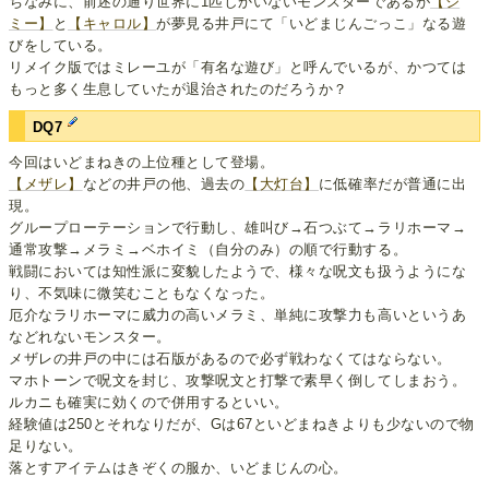
ちなみに、前述の通り世界に1匹しかいないモンスターであるが
【ジ
ミー】
と
【キャロル】
が夢見る井戸にて「いどまじんごっこ」なる遊
びをしている。
リメイク版ではミレーユが「有名な遊び」と呼んでいるが、かつては
もっと多く生息していたが退治されたのだろうか？
DQ7
今回はいどまねきの上位種として登場。
【メザレ】
などの井戸の他、過去の
【大灯台】
に低確率だが普通に出
現。
グループローテーションで行動し、雄叫び→石つぶて→ラリホーマ→
通常攻撃→メラミ→ベホイミ（自分のみ）の順で行動する。
戦闘においては知性派に変貌したようで、様々な呪文も扱うようにな
り、不気味に微笑むこともなくなった。
厄介なラリホーマに威力の高いメラミ、単純に攻撃力も高いというあ
などれないモンスター。
メザレの井戸の中には石版があるので必ず戦わなくてはならない。
マホトーンで呪文を封じ、攻撃呪文と打撃で素早く倒してしまおう。
ルカニも確実に効くので併用するといい。
経験値は250とそれなりだが、Gは67といどまねきよりも少ないので物
足りない。
落とすアイテムはきぞくの服か、いどまじんの心。