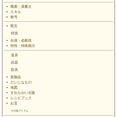
職業・肩書き
スキル
称号
呪文
特技
合体・必殺技
特性・特殊能力
道具
武器
防具
装飾品
だいじなもの
地図
すれちがい石版
レシピブック
お宝
その他アイテム