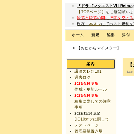
『ドラゴンクエストVII Rei
【TOPページ】
をご確認願いま
段落と段落の間に行間を空ける
現在、
本スレ
にてホスト規制を
[
ホーム
|
新規
|
編集
|
添付
> 【おたからマイスター】
案内
【
議論スレ@101
Last
過去ログ
2023/4/16 更新
作成・更新ルール
2023/4/16 更新
編集に際しての注意
事項
2022/11/16 追記
DQ10オフに関して
テストページ
管理要望置き場