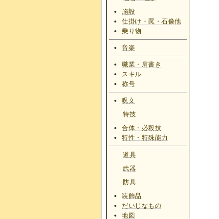
施設
仕掛け・罠・石像他
乗り物
音楽
職業・肩書き
スキル
称号
呪文
特技
合体・必殺技
特性・特殊能力
道具
武器
防具
装飾品
だいじなもの
地図