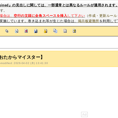
magined』の見出しに関しては、一部通常とは異なるルールが適用されます
す。
場合は、
空行の文頭に全角スペースを挿入
して下さい
（
作成・更新ルール
実施しています。巻き込まれ等が生じた場合は、
掲示板避難所
を利用して
]
おたからマイスター】
-modified: 2026-04-02 (木) 13:41:30