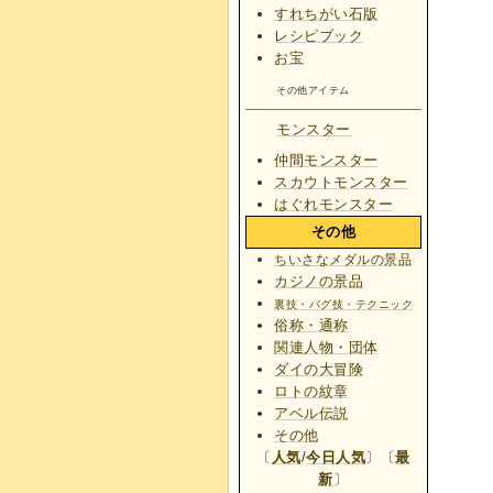
すれちがい石版
レシピブック
お宝
その他アイテム
モンスター
仲間モンスター
スカウトモンスター
はぐれモンスター
その他
ちいさなメダルの景品
カジノの景品
裏技・バグ技・テクニック
俗称・通称
関連人物・団体
ダイの大冒険
ロトの紋章
アベル伝説
その他
〔
人気
/
今日人気
〕〔
最
新
〕