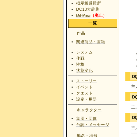
掲示板避難所
DQ10大辞典
DiffAna
（廃止）
一覧
作品
関連商品・書籍
システム
作戦
性格
状態変化
D
ストーリー
主
イベント
クエスト
D
設定・用語
主
キャラクター
D
集団・団体
台詞・メッセージ
主
地名・地形