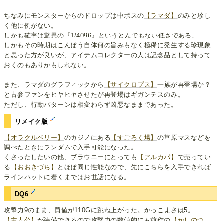
ちなみにモンスターからのドロップは中ボスの
【ラマダ】
のみと珍し
く他に例がない。
しかも確率は驚異の『1/4096』というとんでもない低さである。
しかもその時期はこんぼう自体何の旨みもなく極稀に発生する珍現象
と思った方が良いが、アイテムコレクターの人は記念品として持って
おくのもありかもしれない。
また、ラマダのグラフィックから
【サイクロプス】
一族が再登場か？
と古参ファンをヒヤヒヤさせたが再登場はギガンテスのみ。
ただし、行動パターンは相変わらず凶悪なままであった。
リメイク版
【オラクルベリー】
のカジノにある
【すごろく場】
の草原マスなどを
調べたときにランダムで入手可能になった。
くさったしたいの他、ブラウニーにとっても
【アルカパ】
で売ってい
る
【おおきづち】
とほぼ同じ性能なので、先にこちらを入手できれば
ラインハットに着くまではお世話になる。
DQ6
攻撃力9のまま、買値が110Gに跳ね上がった。かっこよさは5。
【主人公】
が装備できるので攻撃力の数値的にも前作の
【かしのつ