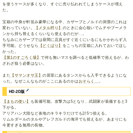
を使うケースが多くなり、すぐに売り払われてしまうケースが増え
た。
宝箱の中身が軒並み豪華になる中、カザーブとノルドの洞窟のこれは
変わっていない。
【メタル狩り】
のときに会心狙いでムチやブーメラ
ンから持ち替えるくらいなら使えるのだが…。
ちなみにカザーブでは昼間に店員がすぐ近くにいるにもかかわらず入
手可能。どうせなら
【どくばり】
をこっちの宝箱に入れておいてほし
かった。
【第1のすごろく場】
で何も無いマスを調べると低確率で拾えるが、わ
ざわざ狙う必要はない。
また
【サマンオサ王】
の居室にあるタンスからも入手できるようにな
った。なぜこんなものがここにあるのかは
おそらく…
。
HD-2D版
【まもの使い】
も装備可能。攻撃力は5となり、武闘家が装備すると3
下がる。
アリアハン大陸など各地のキラキラだけでも計5つ拾える。
リムルダールのタルやアレフガルドの海洋でも拾えるが、あまりにも
今更すぎる無用の長物。