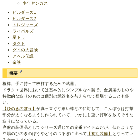
少年ヤンガス
ビルダーズ1
ビルダーズ2
トレジャーズ
ライバルズ
星ドラ
タクト
ダイの大冒険
アベル伝説
余談
概要
棍棒。手に持って殴打するための武器。
ドラクエ世界においては基本的にシンプルな木製で、金属製のものや
特徴的な造りのものは個別の武器名を与えられて登場することも多
い。
【ひのきのぼう】
が真っ直ぐな細い棒なのに対して、こんぼうは打撃
部分が太くなるように作られていて、いかにも重い打撃を放てそうな
造りになっている。
序盤の装備品としてシリーズ通じての定番アイテムだが、似たような
立場のひのきのぼうやどうのつるぎに比べて
【初期装備】
となってい
るケースは少ない。