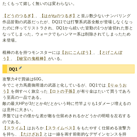
たくもって嬉しく無いのは変わらない。
【どうのつるぎ】
、
【はがねのつるぎ】
と並ぶ数少ないナンバリング
作品皆勤の武器だったが、DQ11では打撃系武器全般が登場しなくなっ
たのに伴ってリストラされ、DQ1から続いた皆勤の1つが途切れた形と
なってしまった。ウォークでもハンマー系は削除されてしまったため
未登場。
棍棒の名を持つモンスターには
【おにこんぼう】
、
【とげこんぼ
う】
、
【秘宝の鬼棍棒】
がいる。
DQ1
攻撃力4で買値は60G。
今でこそ力馬鹿御用達の武器と化しているが、DQ1では
【りゅうお
う】
を倒すべく旅立った
【ロトの子孫】
が有り金はたいて買うであろ
う至高の一品である。
敵の最大HPが3だとか4だとかいう時に竹竿よりも1ダメージ増えるの
は意外に大きい。
序盤ではその僅かな差が敵を仕留めきれるかどうかの明暗を左右する
のである。
【スライム】
はおろか
【スライムベス】
をもたやすく仕留める攻撃力
を持ち、
【たけざお】
とは一線を画す前衛的なデザインセンスを持