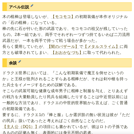
アベル伝説
木の棍棒は登場しないが、
【モコモコ】
の初期装備が本作オリジナル
の「石の棍棒」になっている。
棒の先に石が付いた形の武器であり、モコモコの祖父が残していった
もの。2本一組であり、両手でそれぞれ一つずつ持てるいわば二刀流用
武器だが、一本を両手で持って戦う場合が多かった。
長らく愛用していたが、
【闇のバザール】
で
【メタルスライム】
に両
方とも破壊されてしまい、
【おおかなづち】
に取って代わられた。
余談
ドラクエ世界においては、『こんな初期装備で魔王を倒せというの
か』と王様が批判されることすらある棍棒だが、それは剣や槍を持っ
た兵士をイメージするための誤解である。
そこらの武装可能な健康な成年男子に棍棒と制服を与え、とりあえず
の戦力を大量動員したり民兵を組織したりすることは中近世以前には
一般的な方法であり、ドラクエの中世的世界観から言えば、ごく普通
の初期装備である。
要するに、ドラクエ1の『棒と服』しか選択肢の無い状況は彼が『ただ
の民兵』扱いであったと考えればごく自然なことなのだ。
【主人公（DQ1）】
の項目にも書かれているが、彼はロトの子孫であ
るものの証拠も無く、表面的には身元不明の若者。