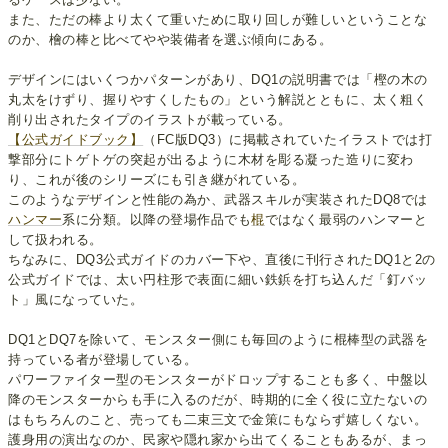
また、ただの棒より太くて重いために取り回しが難しいということな
のか、檜の棒と比べてやや装備者を選ぶ傾向にある。
デザインにはいくつかパターンがあり、DQ1の説明書では「樫の木の
丸太をけずり、握りやすくしたもの」という解説とともに、太く粗く
削り出されたタイプのイラストが載っている。
【公式ガイドブック】
（FC版DQ3）に掲載されていたイラストでは打
撃部分にトゲトゲの突起が出るように木材を彫る凝った造りに変わ
り、これが後のシリーズにも引き継がれている。
このようなデザインと性能の為か、武器スキルが実装されたDQ8では
ハンマー
系に分類。以降の登場作品でも
棍
ではなく最弱のハンマーと
して扱われる。
ちなみに、DQ3公式ガイドのカバー下や、直後に刊行されたDQ1と2の
公式ガイドでは、太い円柱形で表面に細い鉄鋲を打ち込んだ「釘バッ
ト」風になっていた。
DQ1とDQ7を除いて、モンスター側にも毎回のように棍棒型の武器を
持っている者が登場している。
パワーファイター型のモンスターがドロップすることも多く、中盤以
降のモンスターからも手に入るのだが、時期的に全く役に立たないの
はもちろんのこと、売っても二束三文で金策にもならず嬉しくない。
護身用の演出なのか、民家や隠れ家から出てくることもあるが、まっ