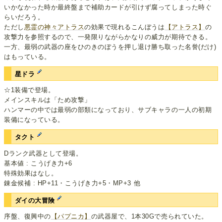
いかなかった時か最終盤まで補助カードが引けず腐ってしまった時ぐ
らいだろう。
ただし
悪霊の神々アトラス
の効果で現れるこんぼうは
【アトラス】
の
攻撃力を参照するので、一発限りながらかなりの威力が期待できる。
一方、最弱の武器の座をひのきのぼうを押し退け勝ち取った名誉(だけ)
はもっている。
星ドラ
☆1装備で登場。
メインスキルは「ため攻撃」
ハンマーの中では最弱の部類になっており、サブキャラの一人の初期
装備になっている。
タクト
Dランク武器として登場。
基本値 : こうげき力+6
特殊効果はなし。
錬金候補 : HP+11・こうげき力+5・MP+3 他
ダイの大冒険
序盤、復興中の
【パプニカ】
の武器屋で、1本30Gで売られていた。