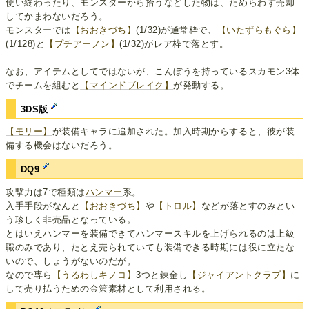
使い終わったり、モンスターから拾うなどした物は、ためらわず売却
してかまわないだろう。
モンスターでは
【おおきづち】
(1/32)が通常枠で、
【いたずらもぐら】
(1/128)と
【プチアーノン】
(1/32)がレア枠で落とす。
なお、アイテムとしてではないが、こんぼうを持っているスカモン3体
でチームを組むと
【マインドブレイク】
が発動する。
3DS版
【モリー】
が装備キャラに追加された。加入時期からすると、彼が装
備する機会はないだろう。
DQ9
攻撃力は7で種類は
ハンマー
系。
入手手段がなんと
【おおきづち】
や
【トロル】
などが落とすのみとい
う珍しく非売品となっている。
とはいえハンマーを装備できてハンマースキルを上げられるのは上級
職のみであり、たとえ売られていても装備できる時期には役に立たな
いので、しょうがないのだが。
なので専ら
【うるわしキノコ】
3つと錬金し
【ジャイアントクラブ】
に
して売り払うための金策素材として利用される。