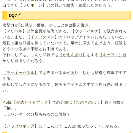
出てきた
【ラリホーン】
との戦いで紛失・破損したのだろう。
DQ7
攻撃力が8に減少。価格、かっこよさは据え置き。
【マリベル】
以外全員が装備できる、
【ウッドパルナ】
で販売されて
いる。また、
【イノブタマン】
のドロップアイテムにもなっている。
最初は誰も武器を持っていないので、早めに揃えてあげよう。値段も
どうのつるぎの半額とお手頃である。
それにしても、こんな武器でも
【かえんぎり】
をする
【キーファ】
は
かなり器用なのだろう。
【ラッキーパネル】
では専用パネルがあり、しかも結構な確率で出て
くる。
売却しても赤字になるので、数あるアイテムの中でも外れ感が凄まじ
い。
PS版
【公式ガイドブック】
での分類は
【ひのきのぼう】
共々何故か
「剣」
。
……ハンマーの分類もあるのに何故？
【いっぱつギャグ】
に「こんぼう こんぼ 売ったって！」がある。