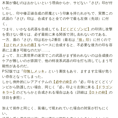
木製が傷むのはおかしいという理由からか、サビない『さび』印が付
いた。
しかし、印や修正値合成の邪魔という印象を持たれがちで、実際この
武器の『さび』印は、合成すると全ての中で最も左側（先頭）に付
く。
つまり、いかなる武器を合成しても
【どくどくゾンビ】
の印消し攻撃
を受けない限りは、必ず最前に来る関係で消し去れないのである。
一方、盾の『さび』印は右から2番目（最右は
『捨』印
）に付くので
【はぐれメタルの盾】
をベースに合成すると、不必要な後方の印を容
易に上書き可能なのだが……。
よって、主に異世界の迷宮でこの武器がまず拾われないのは合成後の
ケアが難しいのが原因で、他の特攻系武器の印を打ち消してしまう可
能性があるのだ。
PS2版では『
印無しメッキ
』という裏技もあり、ますます立場が危う
い存在となってしまった。
しかし例外的にレアアイテムの
【必中の剣】
の『必』印をどくどくゾ
ンビから防護したい場合、同じく『必』印より左側に来る
【ドラゴン
キラー】
のどちらかと合成される場合はある（詳細は
【ロトの剣】
の
項目を参照）。
加えて前作と同じく、装備して呪われていた場合の対策が打ちにく
い。