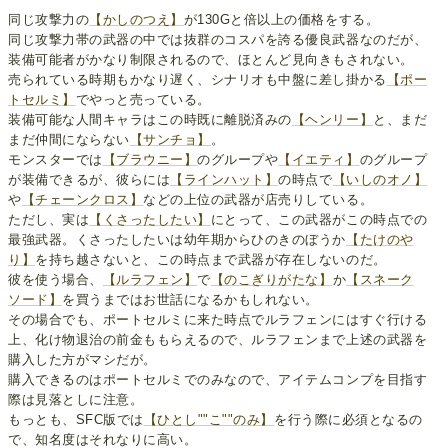
同じ攻撃力の
【かしのつえ】
が130Gと倍以上の価格をする。
同じ攻撃力帯の武器の中では抜群のコスパを誇る優良武器なのだが、
装備可能者がかなり制限されるので、ほとんど見向きもされない。
売られている時期もかなり遅く、シナリオも中盤に差し掛かる
【ポー
トセルミ】
でやっと売っている。
装備可能な人間キャラはこの時既に離脱済みの
【ヘンリー】
と、まだ
まだ仲間にならない
【サンチョ】
。
モンスターでは
【ブラウニー】
のグループや
【イエティ】
のグループ
が装備できるが、彼らには
【ラインハット】
の時点で
【いしのオノ】
や
【チェーンクロス】
などの上位の武器が店売りしている。
ただし、実は
【くさったしたい】
にとって、この武器がこの時点での
最強武器。くさったしたいは幼年期からひのきのぼうか
【たけのや
り】
を持ち越さないと、この時点まで武器が存在しないのだ。
彼を使う場合、
【ルラフェン】
で
【のこぎりがたな】
か
【スネーク
ソード】
を買うまではお世話になるかもしれない。
その場合でも、ポートセルミに来た時点でルラフェンにはすぐ行ける
上、化け物退治の前金ももらえるので、ルラフェンまで上述の武器を
購入した方がマシだが。
購入できるのはポートセルミでのみなので、アイテムコンプを目指す
際は見落としに注意。
もっとも、SFC版では
【ひとし""こ""のみ】
を行う際に必須となるの
で、知名度はそれなりに高い。