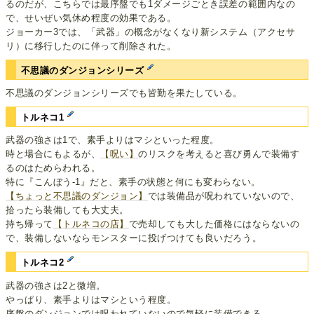
るのだが、こちらでは最序盤でも1ダメージごとき誤差の範囲内なの
で、せいぜい気休め程度の効果である。
ジョーカー3では、「武器」の概念がなくなり新システム（アクセサ
リ）に移行したのに伴って削除された。
不思議のダンジョンシリーズ
不思議のダンジョンシリーズでも皆勤を果たしている。
トルネコ1
武器の強さは1で、素手よりはマシといった程度。
時と場合にもよるが、
【呪い】
のリスクを考えると喜び勇んで装備す
るのはためらわれる。
特に『こんぼう-1』だと、素手の状態と何にも変わらない。
【ちょっと不思議のダンジョン】
では装備品が呪われていないので、
拾ったら装備しても大丈夫。
持ち帰って
【トルネコの店】
で売却しても大した価格にはならないの
で、装備しないならモンスターに投げつけても良いだろう。
トルネコ2
武器の強さは2と微増。
やっぱり、素手よりはマシという程度。
序盤のダンジョンでは呪われていないので気軽に装備できる。