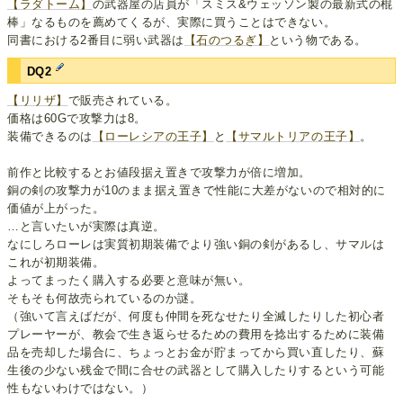
【ラダトーム】
の武器屋の店員が「スミス&ウェッソン製の最新式の棍
棒」なるものを薦めてくるが、実際に買うことはできない。
同書における2番目に弱い武器は
【石のつるぎ】
という物である。
DQ2
【リリザ】
で販売されている。
価格は60Gで攻撃力は8。
装備できるのは
【ローレシアの王子】
と
【サマルトリアの王子】
。
前作と比較するとお値段据え置きで攻撃力が倍に増加。
銅の剣の攻撃力が10のまま据え置きで性能に大差がないので相対的に
価値が上がった。
…と言いたいが実際は真逆。
なにしろローレは実質初期装備でより強い銅の剣があるし、サマルは
これが初期装備。
よってまったく購入する必要と意味が無い。
そもそも何故売られているのか謎。
（強いて言えばだが、何度も仲間を死なせたり全滅したりした初心者
プレーヤーが、教会で生き返らせるための費用を捻出するために装備
品を売却した場合に、ちょっとお金が貯まってから買い直したり、蘇
生後の少ない残金で間に合せの武器として購入したりするという可能
性もないわけではない。）