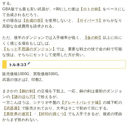
する。
GBA版でも最も安い武器が、+99にした後は
【ロトの剣】
をベースにし
て合成されるだろう。
その場合は
【合成の壺】
を使用しないと、
【ガイバーラ】
からかなり
高額な合成費用を請求される。
ただ、後半のダンジョンでは入手確率が低く、
【金の剣】
以上に出に
くく感じる場合もしばしば。
【もっと不思議のダンジョン】
では、重要な戦士の技で金の剣で可能
な技は、そちらにセットして使用した方が良い。
トルネコ3
販売価格1000G、買取価格500G。
武器の強さは2、印数2。
まさかの
【銅の剣】
の立場を下剋上。一応、銅の剣は最初のダンジョ
ンの
【謎のほら穴】
で拾えるが。
一方こんぼうは、シナリオ中盤の
【グレートバレイナ城】
の城下町の
【武器屋】
で販売されており、大半はそこで初めて目にする。
【異世界の迷宮】
・
【封印の洞くつ】
でも入手できるが、後述の理由
からまず拾われない。