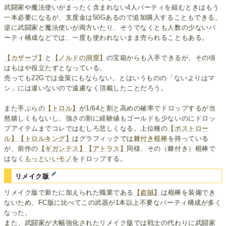
武闘家や魔法使いがまったく含まれない4人パーティを組むときはもう
一本必要になるが、支度金は50Gあるので追加購入することもできる。
逆に武闘家と魔法使いが両方いたり、そうでなくとも人数の少ないパ
ーティ構成などでは、一度も使われないまま売られることもある。
【カザーブ】
と
【ノルドの洞窟】
の宝箱からも入手できるが、その頃
はもはや役立たずとなっている。
売っても22Gでは金策にもならない。とはいうものの「ないよりはマ
シ」には違いないので遠慮なく頂戴したことだろう。
また手ぶらの
【トロル】
が1/64と割と高めの確率でドロップするが当
然嬉しくもないし、強さの割に経験値もゴールドも少ないのにドロッ
プアイテムまでコレではむしろ悲しくなる。上位種の
【ボストロー
ル】
【トロルキング】
はグラフィックでは
棘付き棍棒
を持っている
が、前作の
【ギガンテス】
【アトラス】
同様、その（棘付き）棍棒で
はなく
もっといいモノ
をドロップする。
リメイク版
リメイク版で新たに加えられた職業である
【盗賊】
は棍棒を装備でき
ないため、FC版に比べてこの武器が1本以上不要なパーティ構成が多く
なった。
また、武闘家が大幅強化されたリメイク版では戦士の代わりに武闘家