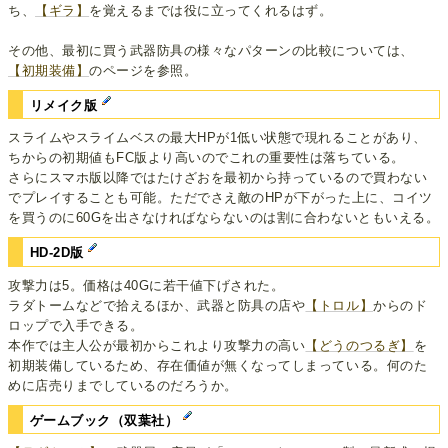
ち、
【ギラ】
を覚えるまでは役に立ってくれるはず。
その他、最初に買う武器防具の様々なパターンの比較については、
【初期装備】
のページを参照。
リメイク版
スライムやスライムベスの最大HPが1低い状態で現れることがあり、
ちからの初期値もFC版より高いのでこれの重要性は落ちている。
さらにスマホ版以降ではたけざおを最初から持っているので買わない
でプレイすることも可能。ただでさえ敵のHPが下がった上に、コイツ
を買うのに60Gを出さなければならないのは割に合わないともいえる。
HD-2D版
攻撃力は5。価格は40Gに若干値下げされた。
ラダトームなどで拾えるほか、武器と防具の店や
【トロル】
からのド
ロップで入手できる。
本作では主人公が最初からこれより攻撃力の高い
【どうのつるぎ】
を
初期装備しているため、存在価値が無くなってしまっている。何のた
めに店売りまでしているのだろうか。
ゲームブック（双葉社）