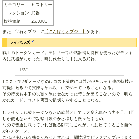
カテゴリー
ヒストリー
コレクション
武器
標準価格
26,000G
また、宝石オブジェに
【こんぼうオブジェ】
がある。
ライバルズ
戦士のトークンカード。主に「一部の武器補助特技を使ったがデッキ
内に武器がなかった」時に代わりに手に入る武器。
1/2/1
1コストで2ダメージなのはコスト論的には並だがそもそも他の特技が
前提にあるので実際はそれ以上に支払っていることになる。
その特技も本来の役割を果たせなかった時しか出てこないので、明ら
かにカード、コスト両面で損切りをすることになる。
しょせんは代替トークンなため武器としては大変凡庸かつ力不足。1回
しか使えないので攻撃回数のかさ増しも微々たるもの。
なので普通に戦っていれば握る以前にこれが手札に出てくること自体
がレアケース。
これが使われる機会があるとすれば、闘技場でピックアップがうまく