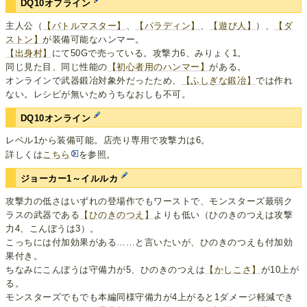
DQ10オフライン
主人公（
【バトルマスター】
、
【パラディン】
、
【遊び人】
）、
【ダ
ストン】
が装備可能なハンマー。
【出身村】
にて50Gで売っている。攻撃力6、みりょく1。
同じ見た目、同じ性能の
【初心者用のハンマー】
がある。
オンラインで武器鍛冶対象外だったため、
【ふしぎな鍛冶】
では作れ
ない。レシピが無いためうちなおしも不可。
DQ10オンライン
レベル1から装備可能。店売り専用で攻撃力は6。
詳しくは
こちら
を参照。
ジョーカー1～イルルカ
攻撃力の低さはいずれの登場作でもワーストで、モンスターズ最弱ク
ラスの武器である
【ひのきのつえ】
よりも低い（ひのきのつえは攻撃
力4、こんぼうは3）。
こっちには付加効果がある……と言いたいが、ひのきのつえも付加効
果付き。
ちなみにこんぼうは守備力が5、ひのきのつえは
【かしこさ】
が10上が
る。
モンスターズでもでも本編同様守備力が4上がると1ダメージ軽減でき