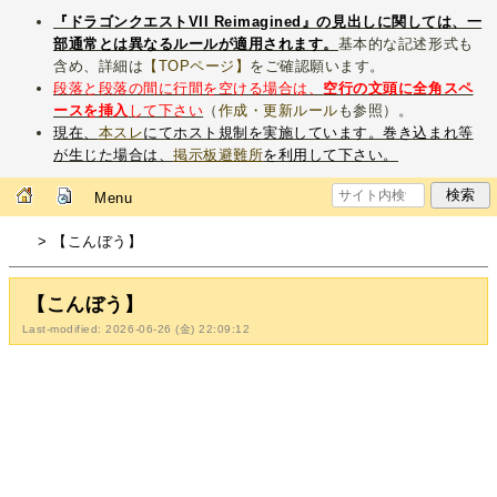
『ドラゴンクエストVII Reimagined』の見出しに関しては、一
部通常とは異なるルールが適用されます。
基本的な記述形式も
含め、詳細は
【TOPページ】
をご確認願います。
段落と段落の間に行間を空ける場合は、
空行の文頭に全角スペ
ースを挿入
して下さい
（
作成・更新ルール
も参照）。
現在、
本スレ
にてホスト規制を実施しています。巻き込まれ等
が生じた場合は、
掲示板避難所
を利用して下さい。
Menu
> 【こんぼう】
【こんぼう】
Last-modified: 2026-06-26 (金) 22:09:12