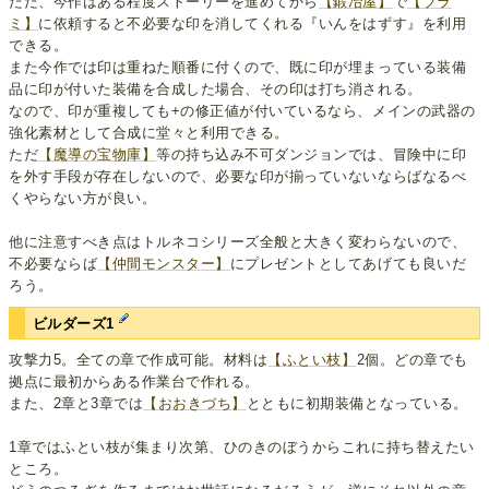
ただ、今作はある程度ストーリーを進めてから
【鍛冶屋】
で
【ブラ
ミ】
に依頼すると不必要な印を消してくれる『いんをはずす』を利用
できる。
また今作では印は重ねた順番に付くので、既に印が埋まっている装備
品に印が付いた装備を合成した場合、その印は打ち消される。
なので、印が重複しても+の修正値が付いているなら、メインの武器の
強化素材として合成に堂々と利用できる。
ただ
【魔導の宝物庫】
等の持ち込み不可ダンジョンでは、冒険中に印
を外す手段が存在しないので、必要な印が揃っていないならばなるべ
くやらない方が良い。
他に注意すべき点はトルネコシリーズ全般と大きく変わらないので、
不必要ならば
【仲間モンスター】
にプレゼントとしてあげても良いだ
ろう。
ビルダーズ1
攻撃力5。全ての章で作成可能。材料は
【ふとい枝】
2個。どの章でも
拠点に最初からある作業台で作れる。
また、2章と3章では
【おおきづち】
とともに初期装備となっている。
1章ではふとい枝が集まり次第、ひのきのぼうからこれに持ち替えたい
ところ。