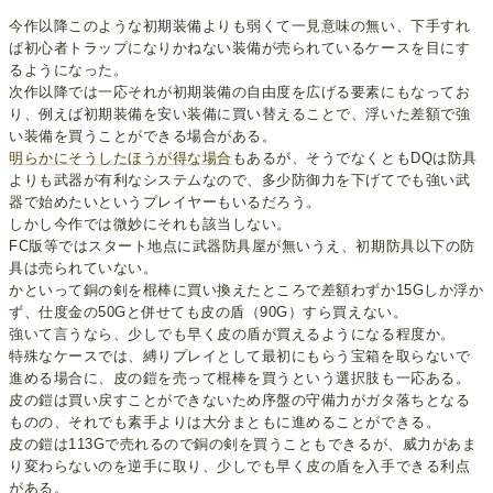
今作以降このような初期装備よりも弱くて一見意味の無い、下手すれ
ば初心者トラップになりかねない装備が売られているケースを目にす
るようになった。
次作以降では一応それが初期装備の自由度を広げる要素にもなってお
り、例えば初期装備を安い装備に買い替えることで、浮いた差額で強
い装備を買うことができる場合がある。
明らかにそうしたほうが得な場合
もあるが、そうでなくともDQは防具
よりも武器が有利なシステムなので、多少防御力を下げてでも強い武
器で始めたいというプレイヤーもいるだろう。
しかし今作では微妙にそれも該当しない。
FC版等ではスタート地点に武器防具屋が無いうえ、初期防具以下の防
具は売られていない。
かといって銅の剣を棍棒に買い換えたところで差額わずか15Gしか浮か
ず、仕度金の50Gと併せても皮の盾（90G）すら買えない。
強いて言うなら、少しでも早く皮の盾が買えるようになる程度か。
特殊なケースでは、縛りプレイとして最初にもらう宝箱を取らないで
進める場合に、皮の鎧を売って棍棒を買うという選択肢も一応ある。
皮の鎧は買い戻すことができないため序盤の守備力がガタ落ちとなる
ものの、それでも素手よりは大分まともに進めることができる。
皮の鎧は113Gで売れるので銅の剣を買うこともできるが、威力があま
り変わらないのを逆手に取り、少しでも早く皮の盾を入手できる利点
がある。