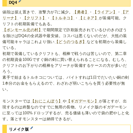
DQ4
値段は据え置きで、攻撃力が7に減少。
【勇者】
・
【ライアン】
・
【ア
リーナ】
・
【クリフト】
・
【トルネコ】
・
【ミネア】
が装備可能。ク
リフトの初期装備でもある。
【ボンモール北の村】
で期間限定で詐欺販売されているひのきのぼう
を除けばDQ4の全武器中最安値。コスパは悪くないのだが、大抵の装
備可能キャラはこれより強い
【どうのつるぎ】
などを初期から装備し
ている。
初期で装備しているクリフトも、棍棒で戦うのは苦しいので、第二章
の初期資金100Gですぐ銅の剣に買い替えられることになる。むしろ、
クリフトのお下がりの棍棒をアリーナが装備するケースの方が多いだ
ろう。
素手で始まるトルネコについては、バイトすれば1日でだいたい銅の剣
1本分のお金をもらえるので、わざわざ弱いこちらを買う必要性が無
い。
モンスターでは
【おにこんぼう】
や
【ギガデーモン】
が落とすが、出
現するのは終盤なのですでに無用の長物。リメイク版のギガデーモン
に至っては100%ドロップするが、売る価値も薄いので袋の肥やしと化
す。落とすモンスターは納得できるが。
リメイク版