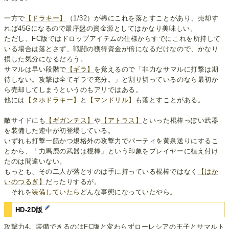
一方で
【ドラキー】
（1/32）が稀にこれを落とすことがあり、売却す
れば45Gになるので最序盤の資金源としてはかなり美味しい。
ただし、FC版ではドロップアイテムの仕様からすでにこれを所持して
いる場合は落とさず、戦闘の獲得資金が倍になるだけなので、かなり
損した気分になるだろう。
サマルは早い段階で
【ギラ】
を覚えるので「非力なサマルに打撃は期
待しない。攻撃は全てギラで充分。」と割り切っているのなら最初か
ら売却してしまうというのもアリではある。
他には
【タホドラキー】
と
【マンドリル】
も落とすことがある。
敵サイドにも
【ギガンテス】
や
【アトラス】
といった棍棒っぽい武器
を装備した連中が初登場している。
いずれも打撃一筋かつ規格外の攻撃力でパーティを黄泉送りにするこ
とから、「力馬鹿の武器は棍棒」という印象をプレイヤーに植え付け
たのは間違いない。
もっとも、その二人が落とすのは手に持っている棍棒ではなく
【はか
いのつるぎ】
だったりするが。
…それを
装備していたら
どんな事態になっていたやら。
HD-2D版
攻撃力4。装備できるのはFC版と変わらずローレシアの王子とサマルト