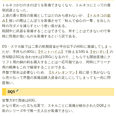
トルネコがひのきのぼうを装備できなくなり、トルネコにとっての最
弱武器となった。
上述の通り普段の装備としてはどのみち使わないが、
【トルネコの盗
み】
狙いの際はこんぼうを装備させて「転んで会心の一撃」を出した
時の与ダメを減らすという使い道がある。
戦闘中に武器を装備することはできても、外すことはできないので単
純に性能が低いものを装備するという訳である。
DS・スマホ版では二章の初期資金が半分以下の40Gに激減してしまっ
たが、手持ちの40Gに
【サントハイム】
で拾える50G＆
【せいすい】
の
売却額(15G)を合わせれば105Gになるので、こちらでも開始直後にク
リフト用の銅の剣を購入することは一応可能であり、同時にアリーナ
用の棍棒もこれで確保することができる。
序盤で聖水は必要ないため、
【カメレオンマン】
戦に使う気がないな
ら売り払って序盤の装備品購入資金の足しにしてしまっても一向に問
題無い。
DQ5
攻撃力9で買値は60G。
かなり変わった立ち位置で、スキルごとに装備が細分されたDQ8より
前のシリーズ中で唯一主人公が装備できない。