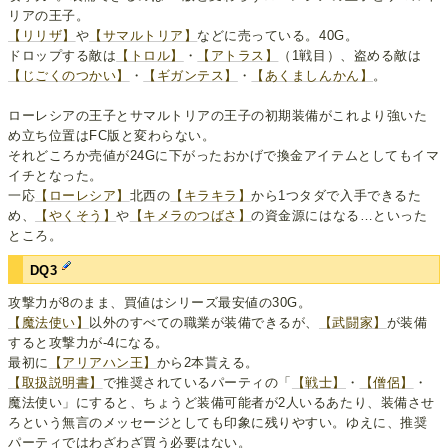
リアの王子。
【リリザ】
や
【サマルトリア】
などに売っている。40G。
ドロップする敵は
【トロル】
・
【アトラス】
（1戦目）、盗める敵は
【じごくのつかい】
・
【ギガンテス】
・
【あくましんかん】
。
ローレシアの王子とサマルトリアの王子の初期装備がこれより強いた
め立ち位置はFC版と変わらない。
それどころか売値が24Gに下がったおかげで換金アイテムとしてもイマ
イチとなった。
一応
【ローレシア】
北西の
【キラキラ】
から1つタダで入手できるた
め、
【やくそう】
や
【キメラのつばさ】
の資金源にはなる…といった
ところ。
DQ3
攻撃力が8のまま、買値はシリーズ最安値の30G。
【魔法使い】
以外のすべての職業が装備できるが、
【武闘家】
が装備
すると攻撃力が-4になる。
最初に
【アリアハン王】
から2本貰える。
【取扱説明書】
で推奨されているパーティの「
【戦士】
・
【僧侶】
・
魔法使い」にすると、ちょうど装備可能者が2人いるあたり、装備させ
ろという無言のメッセージとしても印象に残りやすい。ゆえに、推奨
パーティではわざわざ買う必要はない。