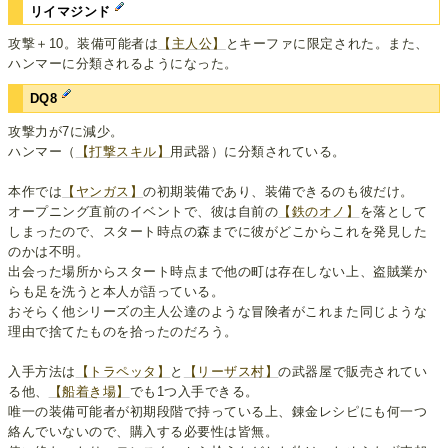
リイマジンド
攻撃＋10。装備可能者は
【主人公】
とキーファに限定された。また、
ハンマーに分類されるようになった。
DQ8
攻撃力が7に減少。
ハンマー（
【打撃スキル】
用武器）に分類されている。
本作では
【ヤンガス】
の初期装備であり、装備できるのも彼だけ。
オープニング直前のイベントで、彼は自前の
【鉄のオノ】
を落として
しまったので、スタート時点の森までに彼がどこからこれを発見した
のかは不明。
出会った場所からスタート時点まで他の町は存在しない上、盗賊業か
らも足を洗うと本人が語っている。
おそらく他シリーズの主人公達のような冒険者がこれまた同じような
理由で捨てたものを拾ったのだろう。
入手方法は
【トラペッタ】
と
【リーザス村】
の武器屋で販売されてい
る他、
【船着き場】
でも1つ入手できる。
唯一の装備可能者が初期段階で持っている上、錬金レシピにも何一つ
絡んでいないので、購入する必要性は皆無。