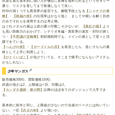
武器も盾も基本的に強い方が優位に冒険を進められるというセオリー
通り、リスクを冒してまで装備しなくて良い。
封印の洞くつでも異世界の迷宮でも、解呪手段となる
【シャナクの巻
物】
・
【祝福の壺】
の出現率はかなり低く、ましてや呪いを解く目的
のみでそれらを使用するのは考え物。
はぐれメタルの盾は上述の通り印数こそ少ないが、
【真紅の盾】
より
も高い防御力のおかげで、シナリオ本編・異世界の迷宮・封印の洞く
つ・
【不思議の宝物庫】
初回挑戦時でも、メインの盾として堂々と活
躍できている。
【へんげの壺】
・
【ガーゴイルの店】
を発見したら、逆にそちらの素
材として上手に利用しよう。
【ひとくいばこ】
が化けていても、そこまで痛手にならないアイテム
かもしれない。
少年ヤンガス
販売価格300G、買取価格150G、
武器の強さは2、上限値は+15、印数は2。
【カンダタ遺跡・昼の間】
以降のほぼ全てのダンジョンで入手でき
る。
基本的に前作と同じ。上限値が少ないので合成のベースには向いてい
ない。一応
【兵士の剣】
より強いが。