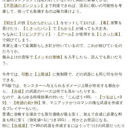
【不思議のダンジョン】
まで到達できれば、流石に呪いの可能性を考
慮して、拾っても装備するのは極力避けよう。
【戦士】
の技
【ちからかいふく】
をセットしておけば、
【毒】
攻撃を
受けたり、
【くさったパン】
で
【ちから】
が減っても大丈夫。
ちなみに
【リビングデッド】
・
【グール】
が使用する
【くさった液】
で錆びてしまう。
本家と違って金属製らしき釘が付いているので、これが錆びているの
だろうか。
傷みよけの意味で
【メッキの巻物】
を入手したら、読んでも良いだろ
う。
今作では、
印数
と
【上限値】
に無制限で、どの武器にも同じ印を付与
できる。
PS版では、モンスターへ与えられるダメージ上限が存在する都合か
ら、
【合成】
の武器のベースは何でも良かったりする。
なので、あらゆる特殊効果の付いた『こんぼう+99』・
【つるはし+9
9】
・
【奇跡の剣+99】
等、マニアックかつロマンの塊な武器を作成す
るプレイヤーもいた。
普通に攻略する場合でも取引価格が最も安く、加えて合成に必要な料
金も特に安く（強化値+1につき10G）、何かとお世話になる。
特に
【合成屋】
で+99の武器を作成するにはうってつけの武器だったり