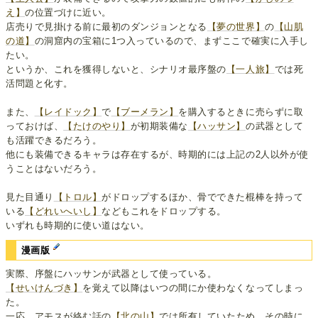
え】
の位置づけに近い。
店売りで見掛ける前に最初のダンジョンとなる
【夢の世界】
の
【山肌
の道】
の洞窟内の宝箱に1つ入っているので、まずここで確実に入手し
たい。
というか、これを獲得しないと、シナリオ最序盤の
【一人旅】
では死
活問題と化す。
また、
【レイドック】
で
【ブーメラン】
を購入するときに売らずに取
っておけば、
【たけのやり】
が初期装備な
【ハッサン】
の武器として
も活躍できるだろう。
他にも装備できるキャラは存在するが、時期的には上記の2人以外が使
うことはないだろう。
見た目通り
【トロル】
がドロップするほか、骨でできた棍棒を持って
いる
【どれいへいし】
などもこれをドロップする。
いずれも時期的に使い道はない。
漫画版
実際、序盤にハッサンが武器として使っている。
【せいけんづき】
を覚えて以降はいつの間にか使わなくなってしまっ
た。
一応、アモスが絡む話の
【北の山】
では所有していたため、その時に