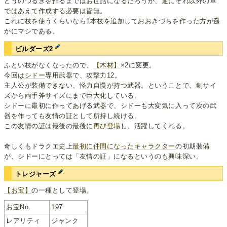
どうのつるぎを作るまではお世話になるだろうが、逆にそれ以外の章
ではあえて作成する必要は皆無。
これに枝を使うくらいなら1本枝を追加しておおきづちを作った方が遥
かにマシである。
ビルダーズ2
ふとい枝がなくなったので、
【木材】
×2に変更。
今回は
シドー
専用武器で、攻撃力12。
主人公が装備できない、怪力自慢が持つ武器。ということで、剣サイ
ズから両手斧サイズにまで巨大化している。
シドーに最初に作ってあげる武器で、シドーも大変気に入って次の武
器を作っても友情の証として所持し続ける。
この友情の証は最後の最後に
再び登場
し、活躍してくれる。
奇しくもドラクエ史上
最初に仲間になったキャラクター
の初期装備
が、シドーにとっては「友情の証」になるというのも興味深い。
トレジャーズ
【お宝】
の一種として登場。
お宝No.
197
レアリティ
ジャンク