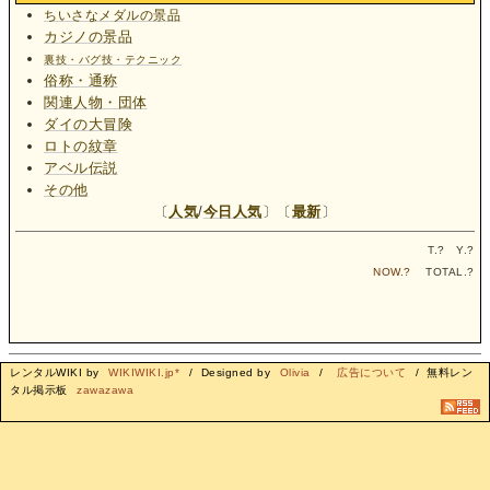
ちいさなメダルの景品
カジノの景品
裏技・バグ技・テクニック
俗称・通称
関連人物・団体
ダイの大冒険
ロトの紋章
アベル伝説
その他
〔
人気
/
今日人気
〕〔
最新
〕
T.
?
Y.
?
NOW.
?
TOTAL.
?
レンタルWIKI by
WIKIWIKI.jp*
/ Designed by
Olivia
/
広告について
/ 無料レン
タル掲示板
zawazawa