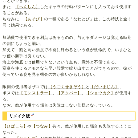
ことができる。
また、
【へんしん】
したキャラの行動パターンにも入っており使用す
ることがある。
ちなみに、
【あそび】
の一種である「なわとび」は、この特技と全く
同じ効果である。
無消費で使用できる利点はあるものの、与えるダメージは覚える時期
の割にちょっと弱い。
加えて、割と高い頻度で不発に終わるという点が致命的で、いまひと
つ使い勝手は良くない。
海上や海底では使用できないという点も、意外と不便である。
変身を使えるアモスなら早い段階で繰り出すことができるので、彼が
使っている姿を見る機会の方が多いかもしれない。
敵側の使用者はザコでは
【うごくせきぞう】
と
【だいまじん】
、
ボスでは
【モンストラー】
、
【アクバー】
、
【ショウカク】
が使用す
る。
なお、敵が使用する場合は失敗はしない仕様となっている。
リメイク版
【ひばしら】
や
【つなみ】
共々、敵が使用した場合も失敗するように
なった。