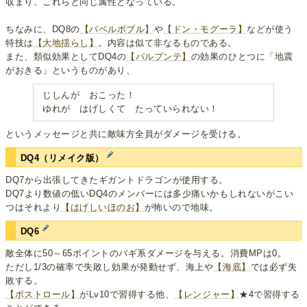
収まり、これらと同じ属性となっている。
ちなみに、DQ8の
【バベルボブル】
や
【ドン・モグーラ】
などが使う
特技は
【大地揺らし】
。内容は似て非なるものである。
また、類似効果としてDQ4の
【パルプンテ】
の効果のひとつに「地震
がおきる」というものがあり、
じしんが おこった！
ゆれが はげしくて たっていられない！
というメッセージと共に敵味方全員がダメージを受ける。
DQ4（リメイク版）
DQ7から出張してきたギガントドラゴンが使用する。
DQ7より数値の低いDQ4のメンバーには多少痛いかもしれないがこい
つはそれより
【はげしいほのお】
が怖いので地味。
DQ6
敵全体に50～65ポイントのバギ系ダメージを与える。消費MPは0。
ただし1/3の確率で失敗し効果が発動せず、海上や
【海底】
では必ず失
敗する。
【ボストロール】
がLv10で習得する他、
【レンジャー】
★4で習得する