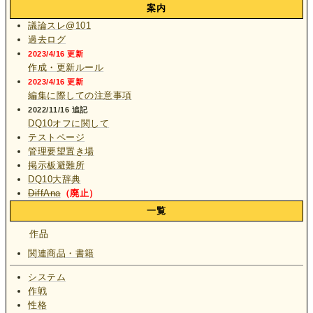
案内
議論スレ@101
過去ログ
2023/4/16 更新
作成・更新ルール
2023/4/16 更新
編集に際しての注意事項
2022/11/16 追記
DQ10オフに関して
テストページ
管理要望置き場
掲示板避難所
DQ10大辞典
DiffAna
（廃止）
一覧
作品
関連商品・書籍
システム
作戦
性格