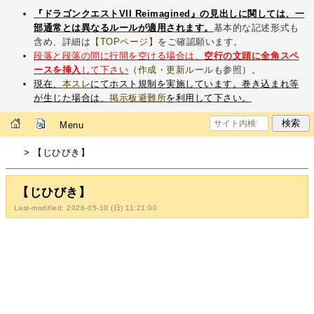
『ドラゴンクエストVII Reimagined』の見出しに関しては、一
部通常とは異なるルールが適用されます。
基本的な記述形式も
含め、詳細は
【TOPページ】
をご確認願います。
段落と段落の間に行間を空ける場合は、
空行の文頭に全角スペ
ースを挿入
して下さい
（
作成・更新ルール
も参照）。
現在、
本スレ
にてホスト規制を実施しています。巻き込まれ等
が生じた場合は、
掲示板避難所
を利用して下さい。
Menu
> 【じひびき】
【じひびき】
Last-modified: 2026-05-10 (日) 11:21:00