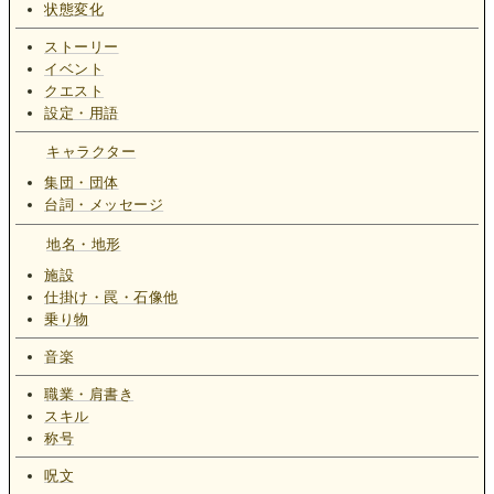
状態変化
ストーリー
イベント
クエスト
設定・用語
キャラクター
集団・団体
台詞・メッセージ
地名・地形
施設
仕掛け・罠・石像他
乗り物
音楽
職業・肩書き
スキル
称号
呪文