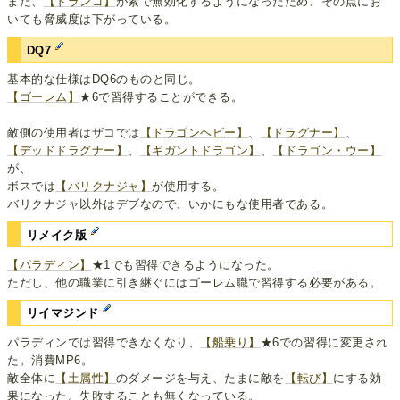
また、
【ドランゴ】
が素で無効化するようになったため、その点にお
いても脅威度は下がっている。
DQ7
基本的な仕様はDQ6のものと同じ。
【ゴーレム】
★6で習得することができる。
敵側の使用者はザコでは
【ドラゴンヘビー】
、
【ドラグナー】
、
【デッドドラグナー】
、
【ギガントドラゴン】
、
【ドラゴン・ウー】
が、
ボスでは
【バリクナジャ】
が使用する。
バリクナジャ以外はデブなので、いかにもな使用者である。
リメイク版
【パラディン】
★1でも習得できるようになった。
ただし、他の職業に引き継ぐにはゴーレム職で習得する必要がある。
リイマジンド
パラディンでは習得できなくなり、
【船乗り】
★6での習得に変更され
た。消費MP6。
敵全体に
【土属性】
のダメージを与え、たまに敵を
【転び】
にする効
果になった。失敗することも無くなっている。