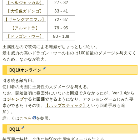
【ヘルジャッカル】
27～32
【大怪像ガドンゴ】
33～41
【ギャングアニマル】
72～87
【アルマトラ】
79～95
【ドラゴン・ウー】
90～108
土属性なので装備による軽減がちょっとしづらい。
最も威力の高いドラゴン・ウーのものは100前後のダメージを与えてく
るため、なかなか強力。
DQ10オンライン
引き続き敵専用。
使用者の周囲に土属性の大ダメージを与える。
なお、開始当初は範囲外にいないと回避できなかったが、Ver.1.4から
は
ジャンプ
すると回避できる
ようになり、アクションゲームじみた要
素ができた（その後、
【ホップスティック】
という回避手段も追
加）。
詳しくは
こちら
を参照。
DQ11
敵専用の特技。全体に約50の土属性ダメージを与える。