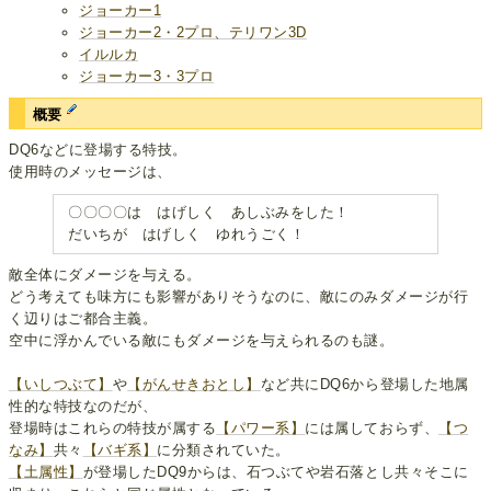
ジョーカー1
ジョーカー2・2プロ、テリワン3D
イルルカ
ジョーカー3・3プロ
概要
DQ6などに登場する特技。
使用時のメッセージは、
〇〇〇〇は はげしく あしぶみをした！
だいちが はげしく ゆれうごく！
敵全体にダメージを与える。
どう考えても味方にも影響がありそうなのに、敵にのみダメージが行
く辺りはご都合主義。
空中に浮かんでいる敵にもダメージを与えられるのも謎。
【いしつぶて】
や
【がんせきおとし】
など共にDQ6から登場した地属
性的な特技なのだが、
登場時はこれらの特技が属する
【パワー系】
には属しておらず、
【つ
なみ】
共々
【バギ系】
に分類されていた。
【土属性】
が登場したDQ9からは、石つぶてや岩石落とし共々そこに