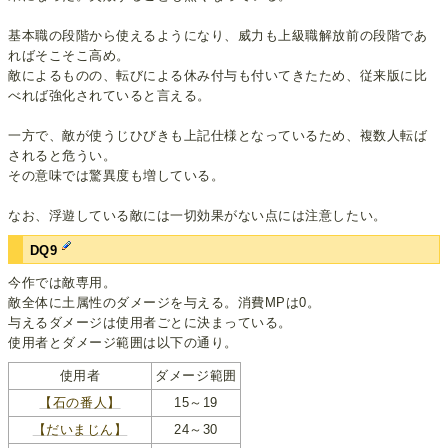
基本職の段階から使えるようになり、威力も上級職解放前の段階であ
ればそこそこ高め。
敵によるものの、転びによる休み付与も付いてきたため、従来版に比
べれば強化されていると言える。
一方で、敵が使うじひびきも上記仕様となっているため、複数人転ば
されると危うい。
その意味では驚異度も増している。
なお、浮遊している敵には一切効果がない点には注意したい。
DQ9
今作では敵専用。
敵全体に土属性のダメージを与える。消費MPは0。
与えるダメージは使用者ごとに決まっている。
使用者とダメージ範囲は以下の通り。
使用者
ダメージ範囲
【石の番人】
15～19
【だいまじん】
24～30