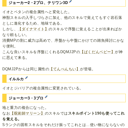
ジョーカー2・2プロ、テリワン3D
イオとベタンの複合属性へと変化した。
神獣スキルの入手しづらさに加え、他のスキルで覚えてもすぐ岩石落
としに進化するため、地味である。
しかし、
【ダイナマイト】
のスキルで序盤に覚えることが出来ればか
なり頼もしい。
消費MPの割に威力は高めで、序盤から中盤にかけての雑魚掃討にかな
り便利。
こんな良いスキルを序盤にくれるDQMJ2Pの
【ばくだんベビー】
が神
に思えて来る。
DQMJ2Pからは同じ属性の
【てんぺんちい】
が登場。
イルルカ
イオとジバリアの複合属性に変更されている。
ジョーカー3・3プロ
地と重力の複合になった。
なお
【呪術師マリーン】
のスキルでは
スキルポイント190も使ってこれ
を覚える。
Sランクの固有スキルをそれだけ振ってこれとは…使い物にならないの