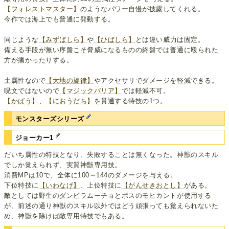
【フォレストマスター】
のようなパワー自慢が披露してくれる。
今作では海上でも普通に発動する。
同じような
【みずばしら】
や
【ひばしら】
とは違い威力は固定。
備える手段が無い序盤こそ脅威になるものの終盤では普通に殴られた
方が痛かったりする。
土属性なので
【大地の旋律】
やアクセサリでダメージを軽減できる。
呪文ではないので
【マジックバリア】
では軽減不可。
【かばう】
、
【におうだち】
を貫通する特技の1つ。
モンスターズシリーズ
ジョーカー1
だいち属性の特技となり、失敗することは無くなった。神獣のスキル
でしか覚えられず、実質神獣専用技。
消費MPは10で、全体に100～144のダメージを与える。
下位特技に
【いわなげ】
、上位特技に
【がんせきおとし】
がある。
敵としては野生のダンビラムーチョとボスのモヒカントが使用する
が、前述の通り神獣のスキル以外ではどう頑張っても覚えられないた
め、神獣を除けば敵専用特技でもある。