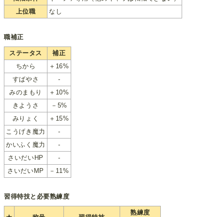
上位職
なし
職補正
ステータス
補正
ちから
＋16%
すばやさ
-
みのまもり
＋10%
きようさ
－5%
みりょく
＋15%
こうげき魔力
-
かいふく魔力
-
さいだいHP
-
さいだいMP
－11%
習得特技と必要熟練度
熟練度