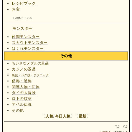
レシピブック
お宝
その他アイテム
モンスター
仲間モンスター
スカウトモンスター
はぐれモンスター
その他
ちいさなメダルの景品
カジノの景品
裏技・バグ技・テクニック
俗称・通称
関連人物・団体
ダイの大冒険
ロトの紋章
アベル伝説
その他
〔
人気
/
今日人気
〕〔
最新
〕
T.
?
Y.
?