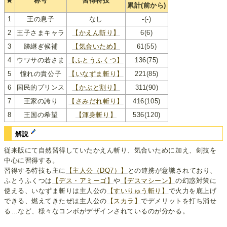
★
称号
習得特技
累計(前から)
1
王の息子
なし
-(-)
2
王子さまキャラ
【かえん斬り】
6(6)
3
跡継ぎ候補
【気合いため】
61(55)
4
ウワサの若さま
【ふとうふくつ】
136(75)
5
憧れの貴公子
【いなずま斬り】
221(85)
6
国民的プリンス
【かぶと割り】
311(90)
7
王家の誇り
【さみだれ斬り】
416(105)
8
王国の希望
【渾身斬り】
536(120)
解説
従来版にて自然習得していたかえん斬り、気合いために加え、剣技を
中心に習得する。
習得する特技も主に
【主人公（DQ7）】
との連携が意識されており、
ふとうふくつは
【デス・アミーゴ】
や
【デスマシーン】
の幻惑対策に
使える、いなずま斬りは主人公の
【すいりゅう斬り】
で火力を底上げ
できる、燃えてきたぜは主人公の
【スカラ】
でデメリットを打ち消せ
る…など、様々なコンボがデザインされているのが分かる。