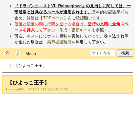
『ドラゴンクエストVII Reimagined』の見出しに関しては、一
部通常とは異なるルールが適用されます。
基本的な記述形式も
含め、詳細は
【TOPページ】
をご確認願います。
段落と段落の間に行間を空ける場合は、
空行の文頭に全角スペ
ースを挿入
して下さい
（
作成・更新ルール
も参照）。
現在、
本スレ
にてホスト規制を実施しています。巻き込まれ等
が生じた場合は、
掲示板避難所
を利用して下さい。
Menu
> 【ひよっこ王子】
【ひよっこ王子】
Last-modified: 2026-04-13 (月) 10:10:30