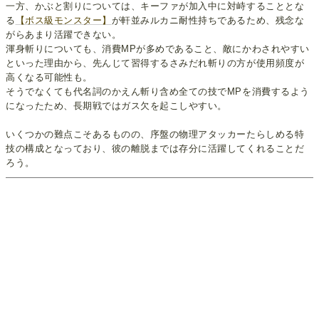
一方、かぶと割りについては、キーファが加入中に対峙することとな
る
【ボス級モンスター】
が軒並みルカニ耐性持ちであるため、残念な
がらあまり活躍できない。
渾身斬りについても、消費MPが多めであること、敵にかわされやすい
といった理由から、先んじて習得するさみだれ斬りの方が使用頻度が
高くなる可能性も。
そうでなくても代名詞のかえん斬り含め全ての技でMPを消費するよう
になったため、長期戦ではガス欠を起こしやすい。
いくつかの難点こそあるものの、序盤の物理アタッカーたらしめる特
技の構成となっており、彼の離脱までは存分に活躍してくれることだ
ろう。