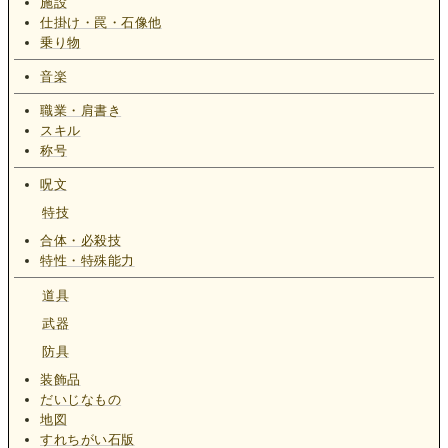
施設
仕掛け・罠・石像他
乗り物
音楽
職業・肩書き
スキル
称号
呪文
特技
合体・必殺技
特性・特殊能力
道具
武器
防具
装飾品
だいじなもの
地図
すれちがい石版