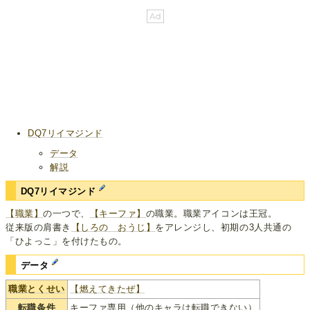
DQ7リイマジンド
データ
解説
DQ7リイマジンド
【職業】
の一つで、
【キーファ】
の職業。職業アイコンは王冠。
従来版の肩書き
【しろの おうじ】
をアレンジし、初期の3人共通の
「ひよっこ」を付けたもの。
データ
職業とくせい
【燃えてきたぜ】
転職条件
キーファ専用（他のキャラは転職できない）